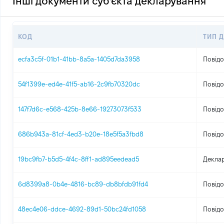
Інші документи суб'єкта декларування
КОД
ТИП 
ecfa3c5f-01b1-41bb-8a5a-1405d7da3958
Повідо
54f1399e-ed4e-41f5-ab16-2c9fb70320dc
Повідо
147f7d6c-e568-425b-8e66-19273073f533
Повідо
686b943a-81cf-4ed3-b20e-18e5f5a3fbd8
Повідо
19bc9fb7-b5d5-4f4c-8ff1-ad895eedead5
Деклар
6d8399a8-0b4e-4816-bc89-db8bfdb91fd4
Повідо
48ec4e06-ddce-4692-89d1-50bc24fd1058
Повідо