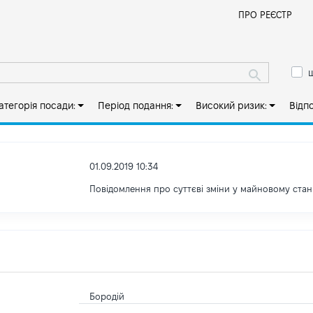
Й
ПРО РЕЄСТР
ш
атегорія посади:
Період подання:
Високий ризик:
Відп
01.09.2019 10:34
Повідомлення про суттєві зміни y майновому стан
Бородій