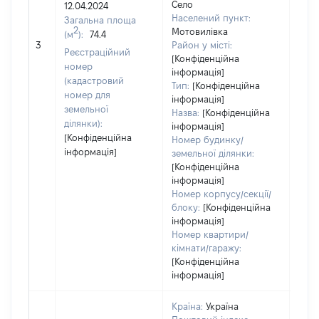
Село
12.04.2024
Тип
Населений пункт:
Загальна площа
варт
2
Мотовилівка
(м
):
74.4
обʼє
3
Район у місті:
варт
Реєстраційний
[Конфіденційна
дату
номер
інформація]
набу
(кадастровий
Тип:
[Конфіденційна
пра
номер для
інформація]
земельної
Назва:
[Конфіденційна
ділянки):
інформація]
[Конфіденційна
Номер будинку/
інформація]
земельної ділянки:
[Конфіденційна
інформація]
Номер корпусу/секції/
блоку:
[Конфіденційна
інформація]
Номер квартири/
кімнати/гаражу:
[Конфіденційна
інформація]
Країна:
Україна