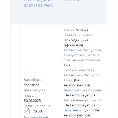
ОБʼЄКТА, ДАТА
ОБʼЄКТА
ОС
НАБУТТЯ ПРАВА
ГР
ОЦІ
ГРН
Країна:
Україна
Поштовий індекс:
[Конфіденційна
інформація]
Автономна Республіка
Крим/область/місто зі
спеціальним статусом:
Київ
Район в області та
Автономній Республіці
Вид об'єкта:
Крим:
[Не
Квартира
застосовується]
Дата набуття
Територіальна громада:
[Не застосовується]
права:
2821
Тип населеного пункту:
30.01.2025
Тип
[Не застосовується]
Загальна площа
варт
2
Населений пункт:
[Не
(м
):
76.38
обʼє
застосовується]
1
Реєстраційний