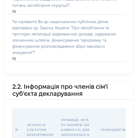
питань запобігання корупції?
Ні
Чи належите Ви до національних публічних діячів
відповідно до Закону України "Про запобігання та
протидію легалізації (відмиванню) доходів, одержаних
злочинним шляхом, фінансуванню тероризму та
фінансуванню розповсюдження зброї масового
знищення"?
Ні
2.2. Інформація про членів сім'ї
суб'єкта декларування
ПРІЗВИЩЕ, ІМʼЯ,
ЗВʼЯЗОК ІЗ
ПО БАТЬКОВІ (ЗА
№
СУБʼЄКТОМ
НАЯВНОСТІ) ДЛЯ
ГРОМАДЯНСТВО
ДЕКЛАРУВАННЯ
ІДЕНТИФІКАЦІЇ В