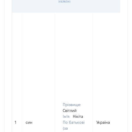
УКРАЇНІ
Прізвище:
Світлий
Ім'я:
Нікіта
1
син
По батькові
Україна
(за