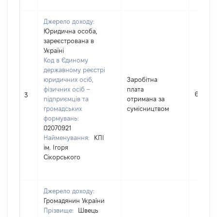
Джерело доходу:
Юридична особа,
зареєстрована в
Україні
Код в Єдиному
державному реєстрі
юридичних осіб,
Заробітна
фізичних осіб –
плата
6757
3
підприємців та
отримана за
громадських
сумісництвом
формувань:
02070921
Найменування:
КПІ
ім. Ігоря
Сікорського
Джерело доходу:
Громадянин України
Прізвище:
Швець