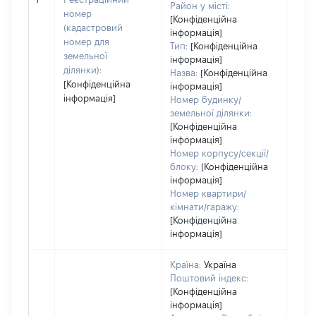
варт
Район у місті:
номер
дату
[Конфіденційна
(кадастровий
інформація]
набу
номер для
Тип:
[Конфіденційна
пра
земельної
інформація]
ділянки):
Назва:
[Конфіденційна
[Конфіденційна
інформація]
інформація]
Номер будинку/
земельної ділянки:
[Конфіденційна
інформація]
Номер корпусу/секції/
блоку:
[Конфіденційна
інформація]
Номер квартири/
кімнати/гаражу:
[Конфіденційна
інформація]
Країна:
Україна
Поштовий індекс:
[Конфіденційна
інформація]