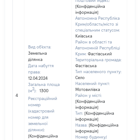
Поштовий індекс:
[Конфіденційна
інформація]
Автономна Республіка
Крим/область/місто зі
спеціальним статусом:
Київська
Район в області та
Вид об'єкта:
Автономній Республіці
Земельна
Крим:
Фастівський
ділянка
Територіальна громада:
Дата набуття
Фастівська
Тип населеного пункту:
права:
100
Село
12.04.2024
Тип
Населений пункт:
Загальна площа
варт
2
Мотовилівка
(м
):
1300
обʼє
4
Район у місті:
варт
Реєстраційний
[Конфіденційна
дату
номер
інформація]
набу
(кадастровий
Тип:
[Конфіденційна
пра
номер для
інформація]
земельної
Назва:
[Конфіденційна
ділянки):
інформація]
[Конфіденційна
Номер будинку/