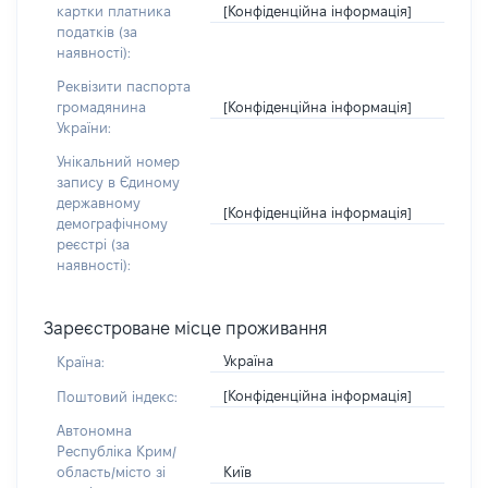
[Конфіденційна інформація]
картки платника
податків (за
наявності):
Реквізити паспорта
[Конфіденційна інформація]
громадянина
України:
Унікальний номер
запису в Єдиному
державному
[Конфіденційна інформація]
демографічному
реєстрі (за
наявності):
Зареєстроване місце проживання
Україна
Країна:
[Конфіденційна інформація]
Поштовий індекс:
Автономна
Республіка Крим/
Київ
область/місто зі