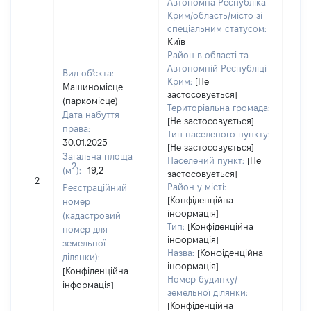
Автономна Республіка
Крим/область/місто зі
спеціальним статусом:
Київ
Район в області та
Автономній Республіці
Вид об'єкта:
Крим:
[Не
Машиномісце
застосовується]
(паркомісце)
Територіальна громада:
Дата набуття
[Не застосовується]
права:
726
Тип населеного пункту:
30.01.2025
Тип
[Не застосовується]
Загальна площа
варт
Населений пункт:
[Не
2
(м
):
19,2
обʼє
застосовується]
2
варт
Район у місті:
Реєстраційний
дату
[Конфіденційна
номер
інформація]
набу
(кадастровий
Тип:
[Конфіденційна
пра
номер для
інформація]
земельної
Назва:
[Конфіденційна
ділянки):
інформація]
[Конфіденційна
Номер будинку/
інформація]
земельної ділянки:
[Конфіденційна