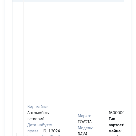
Вид майна:
Автомобіль
1600000
Марка:
легковий
Тип
TOYOTA
Дата набуття
вартості
Модель:
права:
16.11.2024
майна:
це
RAV4
1