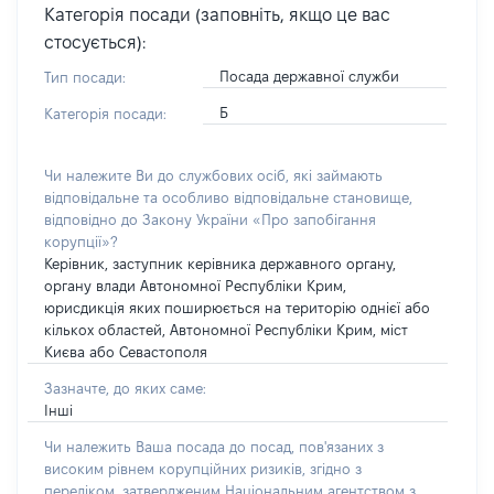
Категорія посади (заповніть, якщо це вас
стосується):
Посада державної служби
Тип посади:
Б
Категорія посади:
Чи належите Ви до службових осіб, які займають
відповідальне та особливо відповідальне становище,
відповідно до Закону України «Про запобігання
корупції»?
Керівник, заступник керівника державного органу,
органу влади Автономної Республіки Крим,
юрисдикція яких поширюється на територію однієї або
кількох областей, Автономної Республіки Крим, міст
Києва або Севастополя
Зазначте, до яких саме:
Інші
Чи належить Ваша посада до посад, пов'язаних з
високим рівнем корупційних ризиків, згідно з
переліком, затвердженим Національним агентством з