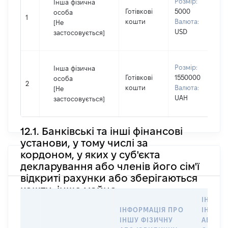
Розмір:
Інша фізична
П
Готівкові
5000
особа
І
1
кошти
Валюта:
[Не
П
USD
застосовується]
н
В
Розмір:
Інша фізична
П
Готівкові
1550000
особа
І
2
кошти
Валюта:
[Не
П
UAH
застосовується]
н
12.1. Банківські та інші фінансові
установи, у тому числі за
кордоном, у яких у суб'єкта
декларування або членів його сім'ї
відкриті рахунки або зберігаються
кошти, інше майно
ІНФОР
ІНФОРМАЦІЯ ПРО
ІНШУ 
ІНШУ ФІЗИЧНУ
АБО Ю