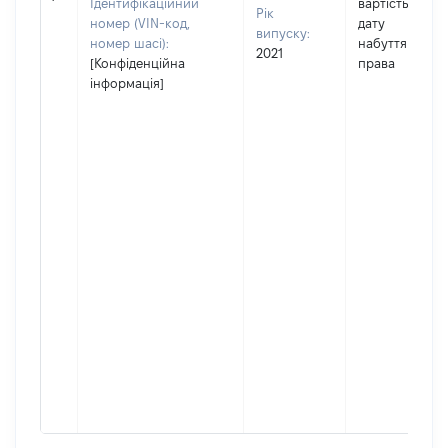
Ідентифікаційний
вартість на
Рік
номер (VIN-код,
дату
випуску:
номер шасі):
набуття
2021
[Конфіденційна
права
інформація]