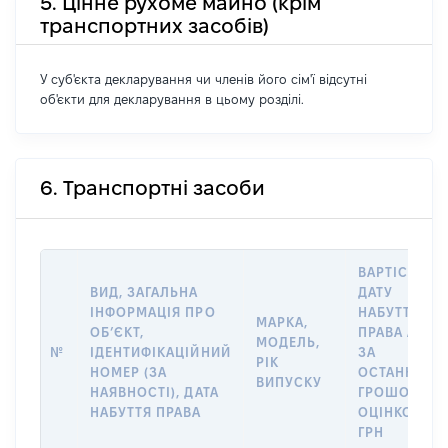
5. Цінне рухоме майно (крім
транспортних засобів)
У суб'єкта декларування чи членів його сім'ї відсутні
об'єкти для декларування в цьому розділі.
6. Транспортні засоби
ВАРТІСТЬ Н
ВИД, ЗАГАЛЬНА
ДАТУ
ІНФОРМАЦІЯ ПРО
НАБУТТЯ
МАРКА,
ОБʼЄКТ,
ПРАВА АБО
МОДЕЛЬ,
№
ІДЕНТИФІКАЦІЙНИЙ
ЗА
РІК
НОМЕР (ЗА
ОСТАННЬО
ВИПУСКУ
НАЯВНОСТІ), ДАТА
ГРОШОВОЮ
НАБУТТЯ ПРАВА
ОЦІНКОЮ,
ГРН