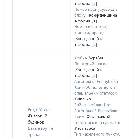
інформація]
Номер корпусу/секції/
блоку:
[Конфіденційна
інформація]
Номер квартири/
кімнати/гаражу:
[Конфіденційна
інформація]
Країна:
Україна
Поштовий індекс:
[Конфіденційна
інформація]
Автономна Республіка
Крим/область/місто зі
спеціальним статусом:
Київська
Район в області та
Вид об'єкта:
Автономній Республіці
Житловий
Крим:
Фастівський
будинок
Територіальна громада:
Дата набуття
Фастівська
Тип населеного пункту:
права:
200