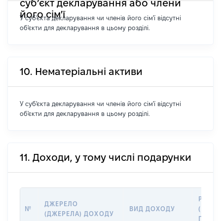
суб’єкт декларування або члени
його сім'ї
У суб'єкта декларування чи членів його сім'ї відсутні
об'єкти для декларування в цьому розділі.
10. Нематеріальні активи
У суб'єкта декларування чи членів його сім'ї відсутні
об'єкти для декларування в цьому розділі.
11. Доходи, у тому числі подарунки
РОЗМ
ДЖЕРЕЛО
№
ВИД ДОХОДУ
(ВАРТІ
(ДЖЕРЕЛА) ДОХОДУ
ГРН