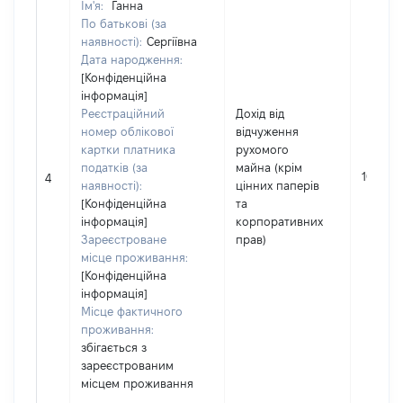
Ім'я:
Ганна
По батькові (за
наявності):
Сергіївна
Дата народження:
[Конфіденційна
інформація]
Реєстраційний
Дохід від
номер облікової
відчуження
картки платника
рухомого
податків (за
майна (крім
107300
4
наявності):
цінних паперів
[Конфіденційна
та
інформація]
корпоративних
Зареєстроване
прав)
місце проживання:
[Конфіденційна
інформація]
Місце фактичного
проживання:
збігається з
зареєстрованим
місцем проживання