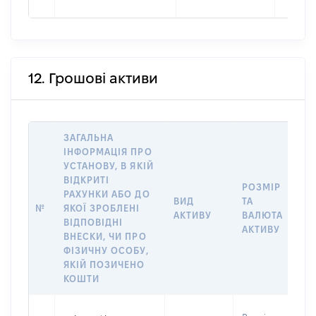
12. Грошові активи
ЗАГАЛЬНА
ІНФОРМАЦІЯ ПРО
УСТАНОВУ, В ЯКІЙ
ВІДКРИТІ
РОЗМІР
РАХУНКИ АБО ДО
І
ВИД
ТА
№
ЯКОЇ ЗРОБЛЕНІ
Я
АКТИВУ
ВАЛЮТА
ВІДПОВІДНІ
П
АКТИВУ
ВНЕСКИ, ЧИ ПРО
ФІЗИЧНУ ОСОБУ,
ЯКІЙ ПОЗИЧЕНО
КОШТИ
В