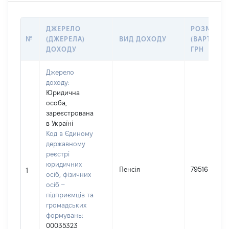
ДЖЕРЕЛО
РОЗМІР
№
(ДЖЕРЕЛА)
ВИД ДОХОДУ
(ВАРТІСТЬ)
ДОХОДУ
ГРН
Джерело
доходу:
Юридична
особа,
зареєстрована
в Україні
Код в Єдиному
державному
реєстрі
юридичних
Пенсія
79516
1
осіб, фізичних
осіб –
підприємців та
громадських
формувань:
00035323