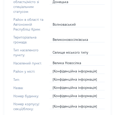
Донецька
область/місто зі
спеціальним
статусом:
Район в області та
Волноваський
Автономній
Республіці Крим:
Територіальна
Великоновосілківська
громада:
Тип населеного
Селище міського типу
пункту:
Велика Новосілка
Населений пункт:
[Конфіденційна інформація]
Район у місті:
[Конфіденційна інформація]
Тип:
[Конфіденційна інформація]
Назва:
[Конфіденційна інформація]
Номер будинку:
Номер корпусу/
[Конфіденційна інформація]
секції/блоку: