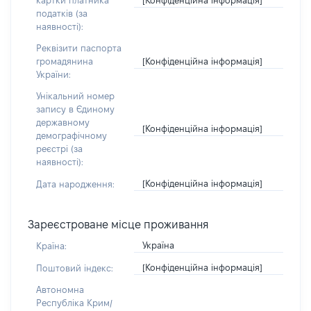
картки платника
податків (за
наявності):
Реквізити паспорта
[Конфіденційна інформація]
громадянина
України:
Унікальний номер
запису в Єдиному
державному
[Конфіденційна інформація]
демографічному
реєстрі (за
наявності):
[Конфіденційна інформація]
Дата народження:
Зареєстроване місце проживання
Україна
Країна:
[Конфіденційна інформація]
Поштовий індекс:
Автономна
Республіка Крим/