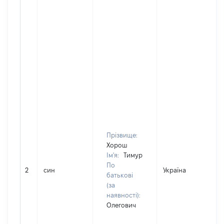
Прізвище:
Хорош
Ім'я:
Тимур
По
2
син
Україна
Д
батькові
(за
наявності):
Олегович