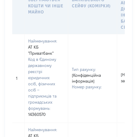
АБО М
КОШТИ ЧИ ІНШЕ
СЕЙФУ (КОМІРКИ)
ДО
МАЙНО
ІНДИВ
БАНКІ
СЕЙФУ 
Найменування:
АТ КБ
"Приватбанк"
Код в Єдиному
державному
Тип рахунку:
реєстрі
[Не
[Конфіденційна
юридичних
1
застосо
інформація]
осіб, фізичних
Номер рахунку:
осіб –
підприємців та
громадських
формувань:
14360570
Найменування:
АТ КБ