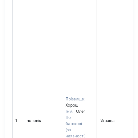
Прізвище:
Хорош
Ім'я:
Олег
По
1
чоловік
Україна
Д
батькові
(за
наявності):