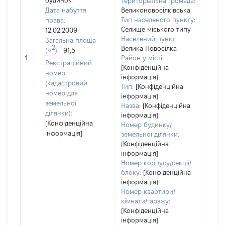
будинок
Територіальна громада:
Дата набуття
Великоновосілківська
Тип населеного пункту:
права:
Селище міського типу
12.02.2009
Населений пункт:
Загальна площа
2
Велика Новосілка
(м
):
91,5
[Не 
1
Район у місті:
Реєстраційний
[Конфіденційна
номер
інформація]
(кадастровий
Тип:
[Конфіденційна
номер для
інформація]
земельної
Назва:
[Конфіденційна
ділянки):
інформація]
[Конфіденційна
Номер будинку/
інформація]
земельної ділянки:
[Конфіденційна
інформація]
Номер корпусу/секції/
блоку:
[Конфіденційна
інформація]
Номер квартири/
кімнати/гаражу:
[Конфіденційна
інформація]