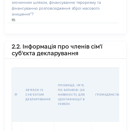
злочинним шляхом, фінансуванню тероризму та
фінансуванню розповсюдження зброї масового
знищення”?
Ні
2.2. Інформація про членів сім'ї
суб'єкта декларування
П
І
Б
ПРІЗВИЩЕ, ІМʼЯ,
І
ЗВʼЯЗОК ІЗ
ПО БАТЬКОВІ (ЗА
№
СУБʼЄКТОМ
НАЯВНОСТІ) ДЛЯ
ГРОМАДЯНСТВО
У
ДЕКЛАРУВАННЯ
ІДЕНТИФІКАЦІЇ В
Д
УКРАЇНІ