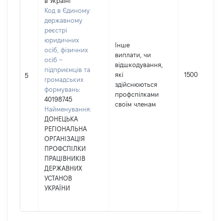
в Україні
Код в Єдиному
державному
реєстрі
юридичних
Інше
осіб, фізичних
виплати, чи
осіб –
відшкодування,
підприємців та
які
1500
5
громадських
здійснюються
формувань:
профспілками
40198745
своїм членам
Найменування:
ДОНЕЦЬКА
РЕГІОНАЛЬНА
ОРГАНІЗАЦІЯ
ПРОФСПІЛКИ
ПРАЦІВНИКІВ
ДЕРЖАВНИХ
УСТАНОВ
УКРАЇНИ