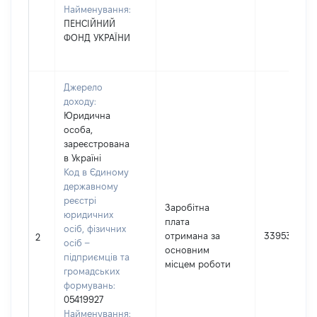
Найменування:
ПЕНСІЙНИЙ
ФОНД УКРАЇНИ
Джерело
доходу:
Юридична
особа,
зареєстрована
в Україні
Код в Єдиному
державному
реєстрі
Заробітна
юридичних
плата
осіб, фізичних
отримана за
339537
2
осіб –
основним
підприємців та
місцем роботи
громадських
формувань:
05419927
Найменування: