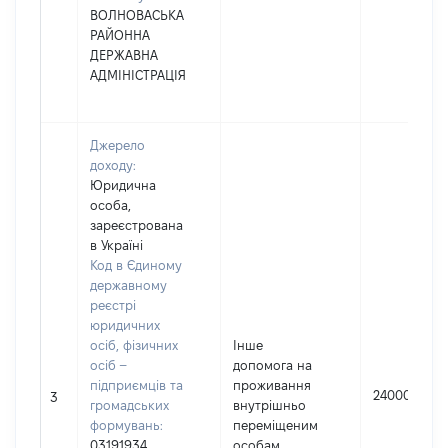
ВОЛНОВАСЬКА
РАЙОННА
ДЕРЖАВНА
АДМІНІСТРАЦІЯ
Джерело
доходу:
Юридична
особа,
зареєстрована
в Україні
Код в Єдиному
державному
реєстрі
юридичних
осіб, фізичних
Інше
осіб –
допомога на
підприємців та
проживання
24000
3
громадських
внутрішньо
формувань:
переміщеним
03191934
особам