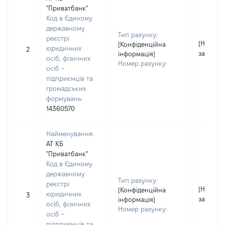
"Приватбанк"
Код в Єдиному
державному
Тип рахунку:
реєстрі
[Не
[Конфіденційна
юридичних
2
застосо
інформація]
осіб, фізичних
Номер рахунку:
осіб –
підприємців та
громадських
формувань:
14360570
Найменування:
АТ КБ
"Приватбанк"
Код в Єдиному
державному
Тип рахунку:
реєстрі
[Не
[Конфіденційна
юридичних
3
застосо
інформація]
осіб, фізичних
Номер рахунку:
осіб –
підприємців та