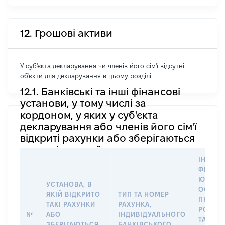
12. Грошові активи
У суб'єкта декларування чи членів його сім'ї відсутні
об'єкти для декларування в цьому розділі.
12.1. Банківські та інші фінансові
установи, у тому числі за
кордоном, у яких у суб'єкта
декларування або членів його сім'ї
відкриті рахунки або зберігаються
кошти, інше майно
ІНФОР
ФІЗИЧН
ЮРИДИ
УСТАНОВА, В
ОСОБУ,
ЯКІЙ ВІДКРИТО
ТИП ТА НОМЕР
ПРАВО
ТАКІ РАХУНКИ
РАХУНКА,
РОЗПО
№
АБО
ІНДИВІДУАЛЬНОГО
ТАКИМ
ЗБЕРІГАЮТЬСЯ
БАНКІВСЬКОГО