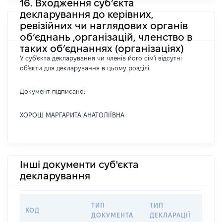
16. Входження суб’єкта
декларування до керівних,
ревізійних чи наглядових органів
об’єднань ,організацій, членство в
таких об’єднаннях (організаціях)
У суб'єкта декларування чи членів його сім'ї відсутні
об'єкти для декларування в цьому розділі.
Документ підписано:
ХОРОШ МАРГАРИТА АНАТОЛІЇВНА
Інші документи суб'єкта
декларування
ТИП
ТИП
КОД
ПЕ
ДОКУМЕНТА
ДЕКЛАРАЦІЇ