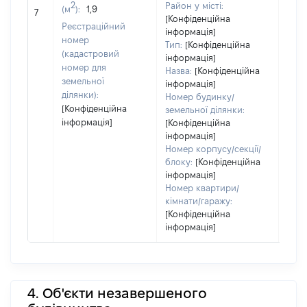
2
Район у місті:
(м
):
1,9
[Не 
7
[Конфіденційна
Реєстраційний
інформація]
номер
Тип:
[Конфіденційна
(кадастровий
інформація]
номер для
Назва:
[Конфіденційна
земельної
інформація]
ділянки):
Номер будинку/
[Конфіденційна
земельної ділянки:
інформація]
[Конфіденційна
інформація]
Номер корпусу/секції/
блоку:
[Конфіденційна
інформація]
Номер квартири/
кімнати/гаражу:
[Конфіденційна
інформація]
4. Об'єкти незавершеного