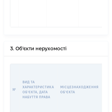
3. Об'єкти нерухомості
ВАР
ДАТ
НАБ
ВИД ТА
ПРА
ХАРАКТЕРИСТИКА
МІСЦЕЗНАХОДЖЕННЯ
№
ЗА
ОБʼЄКТА, ДАТА
ОБʼЄКТА
ОС
НАБУТТЯ ПРАВА
ГР
ОЦІ
ГРН