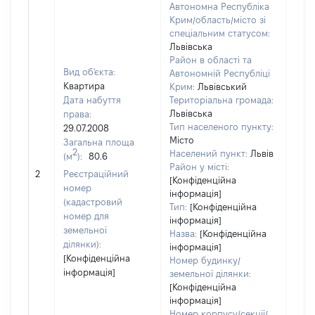
Автономна Республіка
Крим/область/місто зі
спеціальним статусом:
Львівська
Район в області та
Вид об'єкта:
Автономній Республіці
Квартира
Крим:
Львівський
Дата набуття
Територіальна громада:
Львівська
права:
1789
Тип населеного пункту:
29.07.2008
Тип
Місто
Загальна площа
варт
2
Населений пункт:
Львів
(м
):
80.6
обʼє
Район у місті:
2
Реєстраційний
варт
[Конфіденційна
номер
дату
інформація]
(кадастровий
Тип:
[Конфіденційна
набу
номер для
інформація]
пра
земельної
Назва:
[Конфіденційна
ділянки):
інформація]
[Конфіденційна
Номер будинку/
інформація]
земельної ділянки:
[Конфіденційна
інформація]
Номер корпусу/секції/