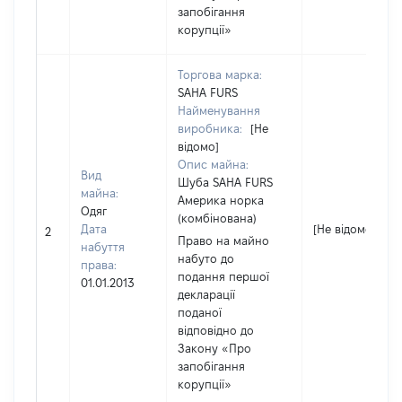
запобігання
корупції»
Торгова марка:
SAHA FURS
Найменування
виробника:
[Не
відомо]
Опис майна:
Вид
Шуба SAHA FURS
майна:
Америка норка
Одяг
(комбінована)
Дата
[Не відомо]
2
Право на майно
набуття
набуто до
права:
подання першої
01.01.2013
декларації
поданої
відповідно до
Закону «Про
запобігання
корупції»