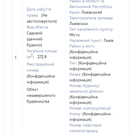
на зе
Район в області та
ділян
Автономній Республіці
Дата набуття
Крим:
Львівський
нале
права:
[Не
Територіальна громада:
суб'є
застосовується]
Львівська
декл
Вид об'єкта:
Тип населеного пункту:
або ч
Садовий
Місто
його с
(дачний)
Населений пункт:
Львів
праві
будинок
Район у місті:
прива
Загальна площа
[Конфіденційна
власн
2
(м
):
272,9
1
інформація]
вклю
Тип:
[Конфіденційна
Реєстраційний
спіль
інформація]
номер:
власн
Назва:
[Конфіденційна
[Конфіденційна
перед
інформація]
інформація]
в оре
Номер будинку/
Об'єкт
іншом
земельної ділянки:
незавершеного
корис
[Конфіденційна
будівництва
незал
інформація]
прав
Номер корпусу/секції/
підст
блоку:
[Конфіденційна
набут
інформація]
Номер квартири/
прав
кімнати/гаражу: