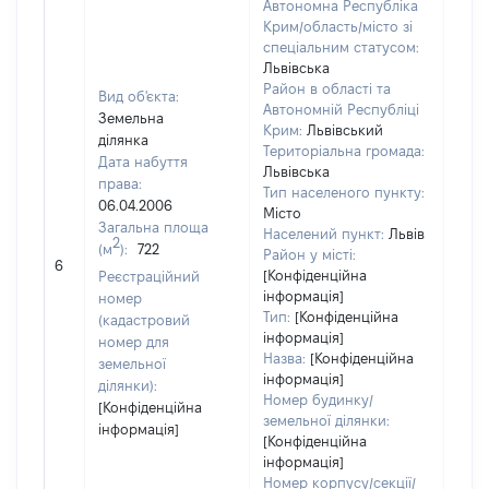
Автономна Республіка
Крим/область/місто зі
спеціальним статусом:
Львівська
Район в області та
Вид об'єкта:
Автономній Республіці
Земельна
Крим:
Львівський
ділянка
Територіальна громада:
Дата набуття
Львівська
права:
Тип населеного пункту:
06.04.2006
Місто
Загальна площа
Населений пункт:
Львів
2
(м
):
722
Район у місті:
[Не 
6
[Конфіденційна
Реєстраційний
інформація]
номер
Тип:
[Конфіденційна
(кадастровий
інформація]
номер для
Назва:
[Конфіденційна
земельної
інформація]
ділянки):
Номер будинку/
[Конфіденційна
земельної ділянки:
інформація]
[Конфіденційна
інформація]
Номер корпусу/секції/