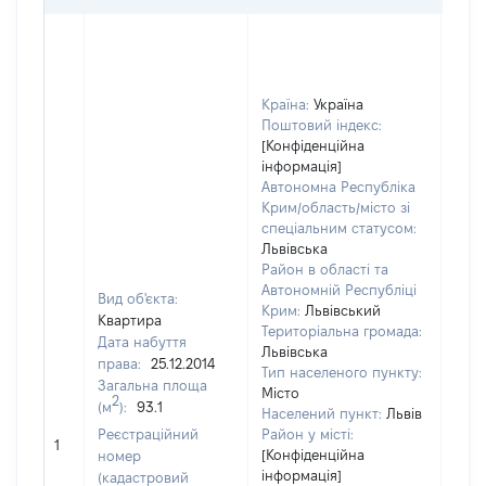
Країна:
Україна
Поштовий індекс:
[Конфіденційна
інформація]
Автономна Республіка
Крим/область/місто зі
спеціальним статусом:
Львівська
Район в області та
Автономній Республіці
Вид об'єкта:
Крим:
Львівський
Квартира
Територіальна громада:
Дата набуття
Львівська
права:
25.12.2014
Тип населеного пункту:
Загальна площа
Місто
2
(м
):
93.1
Населений пункт:
Львів
Реєстраційний
Район у місті:
[Не 
1
[Конфіденційна
номер
інформація]
(кадастровий