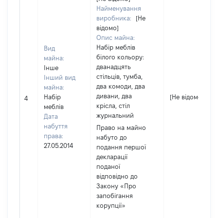
Найменування
виробника:
[Не
відомо]
Опис майна:
Набір меблів
Вид
білого кольору:
майна:
дванадцять
Інше
стільців, тумба,
Інший вид
два комоди, два
майна:
дивани, два
Набір
[Не відомо]
4
крісла, стіл
меблів
журнальний
Дата
набуття
Право на майно
права:
набуто до
27.05.2014
подання першої
декларації
поданої
відповідно до
Закону «Про
запобігання
корупції»