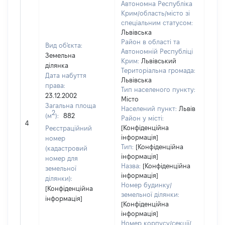
Автономна Республіка
Крим/область/місто зі
спеціальним статусом:
Львівська
Район в області та
Вид об'єкта:
Автономній Республіці
Земельна
Крим:
Львівський
ділянка
Територіальна громада:
Дата набуття
Львівська
права:
Тип населеного пункту:
23.12.2002
Місто
Загальна площа
Населений пункт:
Львів
2
(м
):
882
Район у місті:
[Не 
4
[Конфіденційна
Реєстраційний
інформація]
номер
Тип:
[Конфіденційна
(кадастровий
інформація]
номер для
Назва:
[Конфіденційна
земельної
інформація]
ділянки):
Номер будинку/
[Конфіденційна
земельної ділянки:
інформація]
[Конфіденційна
інформація]
Номер корпусу/секції/