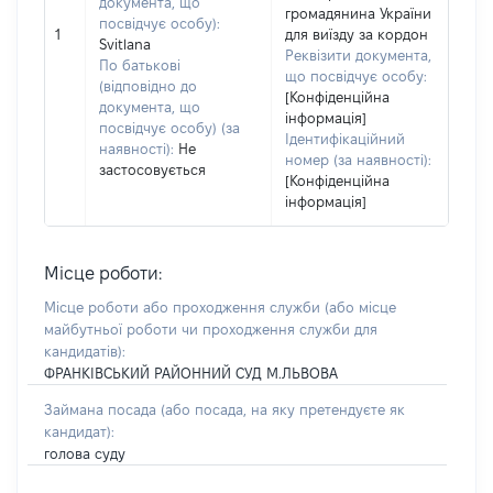
документа, що
громадянина України
посвідчує особу):
1
для виїзду за кордон
Svitlana
Реквізити документа,
По батькові
що посвідчує особу:
(відповідно до
[Конфіденційна
документа, що
інформація]
посвідчує особу) (за
Ідентифікаційний
наявності):
Не
номер (за наявності):
застосовується
[Конфіденційна
інформація]
Місце роботи:
Місце роботи або проходження служби
(або місце
майбутньої роботи чи проходження служби для
кандидатів)
:
ФРАНКІВСЬКИЙ РАЙОННИЙ СУД М.ЛЬВОВА
Займана посада
(або посада, на яку претендуєте як
кандидат)
:
голова суду