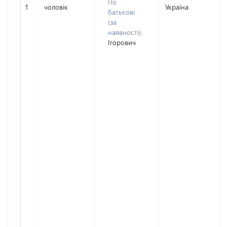
По
1
чоловік
Україна
батькові
(за
наявності):
Ігорович