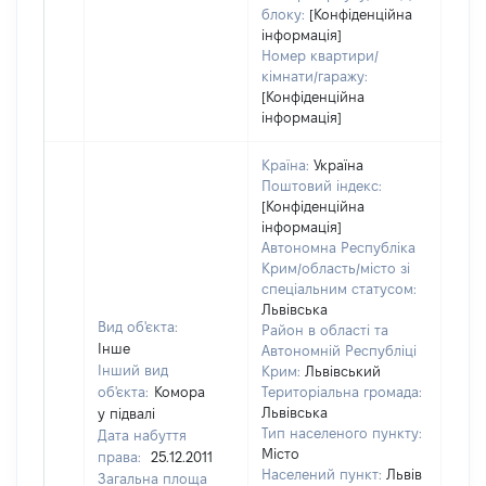
блоку:
[Конфіденційна
інформація]
Номер квартири/
кімнати/гаражу:
[Конфіденційна
інформація]
Країна:
Україна
Поштовий індекс:
[Конфіденційна
інформація]
Автономна Республіка
Крим/область/місто зі
спеціальним статусом:
Львівська
Вид об'єкта:
Район в області та
Інше
Автономній Республіці
Інший вид
Крим:
Львівський
об'єкта:
Комора
Територіальна громада:
Львівська
у підвалі
Тип населеного пункту:
Дата набуття
Місто
права:
25.12.2011
Населений пункт:
Львів
Загальна площа