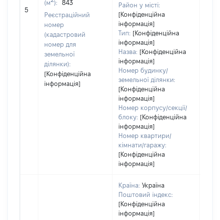
(м
):
843
Район у місті:
[Не 
5
[Конфіденційна
Реєстраційний
інформація]
номер
Тип:
[Конфіденційна
(кадастровий
інформація]
номер для
Назва:
[Конфіденційна
земельної
інформація]
ділянки):
Номер будинку/
[Конфіденційна
земельної ділянки:
інформація]
[Конфіденційна
інформація]
Номер корпусу/секції/
блоку:
[Конфіденційна
інформація]
Номер квартири/
кімнати/гаражу:
[Конфіденційна
інформація]
Країна:
Україна
Поштовий індекс:
[Конфіденційна
інформація]