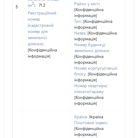
обʼє
2
Район у місті:
(м
):
71.2
3
варт
[Конфіденційна
Реєстраційний
дату
інформація]
номер
Тип:
[Конфіденційна
набу
(кадастровий
інформація]
пра
номер для
Назва:
[Конфіденційна
земельної
інформація]
ділянки):
Номер будинку/
[Конфіденційна
земельної ділянки:
інформація]
[Конфіденційна
інформація]
Номер корпусу/секції/
блоку:
[Конфіденційна
інформація]
Номер квартири/
кімнати/гаражу:
[Конфіденційна
інформація]
Країна:
Україна
Поштовий індекс:
[Конфіденційна
інформація]