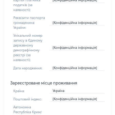
картки платника
податків (за
наявності):
Реквізити паспорта
[Конфіденційна інформація]
громадянина
України:
Унікальний номер
запису в Єдиному
державному
[Конфіденційна інформація]
демографічному
реєстрі (за
наявності):
[Конфіденційна інформація]
Дата народження:
Зареєстроване місце проживання
Україна
Країна:
[Конфіденційна інформація]
Поштовий індекс:
Автономна
Республіка Крим/