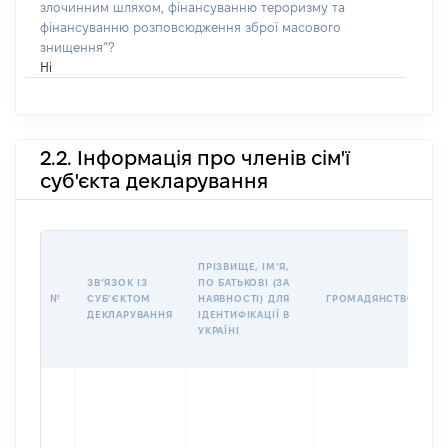
злочинним шляхом, фінансуванню тероризму та
фінансуванню розповсюдження зброї масового
знищення”?
Ні
2.2. Інформація про членів сім'ї
суб'єкта декларування
П
ПРІЗВИЩЕ, ІМʼЯ,
Б
ЗВʼЯЗОК ІЗ
ПО БАТЬКОВІ (ЗА
І
№
СУБʼЄКТОМ
НАЯВНОСТІ) ДЛЯ
ГРОМАДЯНСТВО
М
ДЕКЛАРУВАННЯ
ІДЕНТИФІКАЦІЇ В
УКРАЇНІ