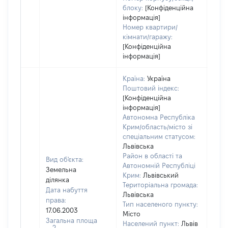
блоку:
[Конфіденційна
інформація]
Номер квартири/
кімнати/гаражу:
[Конфіденційна
інформація]
Країна:
Україна
Поштовий індекс:
[Конфіденційна
інформація]
Автономна Республіка
Крим/область/місто зі
спеціальним статусом:
Львівська
Район в області та
Вид об'єкта:
Автономній Республіці
Земельна
Крим:
Львівський
ділянка
Територіальна громада:
Дата набуття
Львівська
права:
Тип населеного пункту:
17.06.2003
Місто
Загальна площа
Населений пункт:
Львів
2