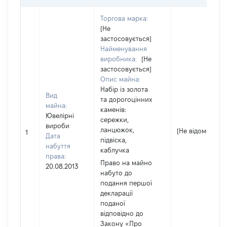
Торгова марка:
[Не
застосовується]
Найменування
виробника:
[Не
застосовується]
Опис майна:
Набір із золота
Вид
та дорогоцінних
майна:
каменів:
Ювелірні
сережки,
вироби
ланцюжок,
[Не відомо]
1
Дата
підвіска,
набуття
каблучка
права:
Право на майно
20.08.2013
набуто до
подання першої
декларації
поданої
відповідно до
Закону «Про