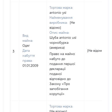
Торгова марка:
antonio ysl
Найменування
виробника:
[Не
відомо]
Опис майна:
Вид
Шуба antonio usl
майна:
чорнобурка
Одяг
(америка)
Дата
[Не відомо]
3
Право на майно
набуття
набуто до
права:
подання першої
01.01.2009
декларації
поданої
відповідно до
Закону «Про
запобігання
корупції»
Торгова марка:
[Не відомо]