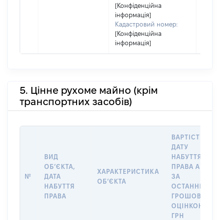
[Конфіденційна
інформація]
Кадастровий номер:
[Конфіденційна
інформація]
5. Цінне рухоме майно (крім
транспортних засобів)
ВАРТІСТЬ НА
ДАТУ
ВИД
НАБУТТЯ
ОБʼЄКТА,
ПРАВА АБО
ХАРАКТЕРИСТИКА
№
ДАТА
ЗА
ОБʼЄКТА
НАБУТТЯ
ОСТАННЬОЮ
ПРАВА
ГРОШОВОЮ
ОЦІНКОЮ,
ГРН