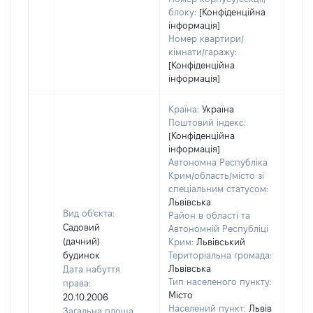
блоку:
[Конфіденційна
інформація]
Номер квартири/
кімнати/гаражу:
[Конфіденційна
інформація]
Країна:
Україна
Поштовий індекс:
[Конфіденційна
інформація]
Автономна Республіка
Крим/область/місто зі
спеціальним статусом:
Львівська
Вид об'єкта:
Район в області та
Садовий
Автономній Республіці
(дачний)
Крим:
Львівський
будинок
Територіальна громада:
Львівська
Дата набуття
5742
Тип населеного пункту:
права:
Тип
Місто
20.10.2006
варт
Населений пункт:
Львів
Загальна площа