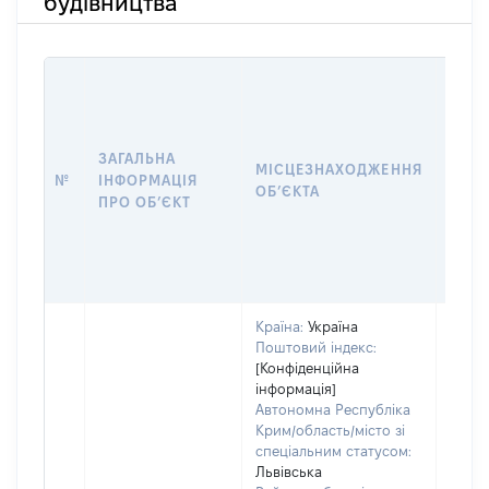
будівництва
ЗАГАЛЬНА
ПІДС
МІСЦЕЗНАХОДЖЕННЯ
№
ІНФОРМАЦІЯ
ДЕК
ОБʼЄКТА
ПРО ОБʼЄКТ
ОБʼЄ
Країна:
Україна
Поштовий індекс:
[Конфіденційна
інформація]
Автономна Республіка
Крим/область/місто зі
Об'єк
спеціальним статусом:
розт
Львівська