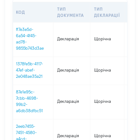
ТИП
ТИП
КОД
ПЕРІ
ДОКУМЕНТА
ДЕКЛАРАЦІЇ
ff7e3e5d-
6a54-4f45-
Декларація
Щорічна
2025
ad78-
9855b743d3ae
1378fe5b-4117-
47ef-abef-
Декларація
Щорічна
2024
2e048ae35a21
87e1e95c-
7cbb-4698-
Декларація
Щорічна
2023
99b2-
a6db38dfbc51
2eeb7455-
7451-4580-
Декларація
Щорічна
2022
a4cd-