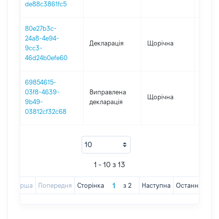
de88c3861fc5
80e27b3c-
24a8-4e94-
Декларація
Щорічна
2018
9cc3-
46d24b0efe60
69854615-
03f8-4639-
Виправлена
Щорічна
2017
9b49-
декларація
03812cf32c68
1 - 10 з 13
Перша
Попередня
Сторінка
з
2
Наступна
Остання