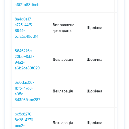
a6f21b68dbcb
8a4d0a17-
a723-44f3-
Виправлена
Щорічна
2021
8944-
декларація
5cfc5c49dd14
8646276c-
20be-45f3-
Декларація
Щорічна
2021
94a2-
a6b2ce89f629
3d0dac06-
1bf3-47d8-
Декларація
Щорічна
2020
a05d-
343565abe287
bc5c8276-
8e28-4276-
Декларація
Щорічна
2019
bec2-