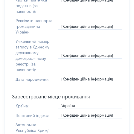
картки платника
податків (за
наявності):
Реквізити паспорта
[Конфіденційна інформація]
громадянина
України:
Унікальний номер
запису в Єдиному
державному
[Конфіденційна інформація]
демографічному
реєстрі (за
наявності):
[Конфіденційна інформація]
Дата народження:
Зареєстроване місце проживання
Україна
Країна:
[Конфіденційна інформація]
Поштовий індекс:
Автономна
Республіка Крим/