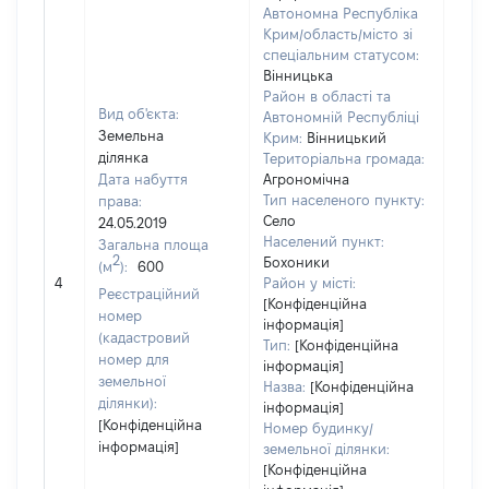
Автономна Республіка
Крим/область/місто зі
спеціальним статусом:
Вінницька
Район в області та
Вид об'єкта:
Автономній Республіці
Земельна
Крим:
Вінницький
ділянка
Територіальна громада:
Дата набуття
Агрономічна
Тип населеного пункту:
права:
Село
24.05.2019
439
Населений пункт:
Загальна площа
Тип 
2
Бохоники
(м
):
600
обʼє
4
Район у місті:
Реєстраційний
варт
[Конфіденційна
номер
інформація]
набу
(кадастровий
Тип:
[Конфіденційна
номер для
інформація]
земельної
Назва:
[Конфіденційна
ділянки):
інформація]
[Конфіденційна
Номер будинку/
інформація]
земельної ділянки:
[Конфіденційна