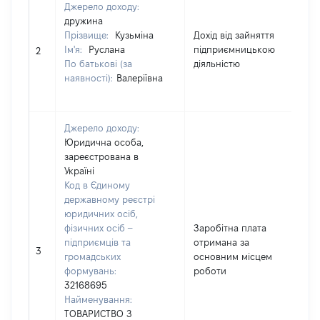
Джерело доходу:
дружина
Прізвище:
Кузьміна
Дохід від зайняття
Ім'я:
Руслана
підприємницькою
94
2
По батькові (за
діяльністю
наявності):
Валеріївна
Джерело доходу:
Юридична особа,
зареєстрована в
Україні
Код в Єдиному
державному реєстрі
юридичних осіб,
фізичних осіб –
Заробітна плата
підприємців та
отримана за
131
3
громадських
основним місцем
формувань:
роботи
32168695
Найменування:
ТОВАРИСТВО З