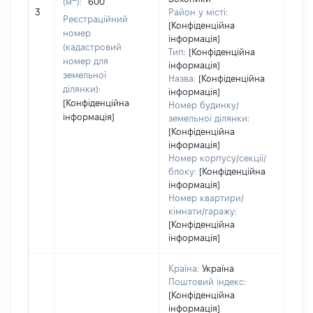
(м
):
600
[Не
3
Район у місті:
заст
Реєстраційний
[Конфіденційна
номер
інформація]
(кадастровий
Тип:
[Конфіденційна
номер для
інформація]
земельної
Назва:
[Конфіденційна
ділянки):
інформація]
[Конфіденційна
Номер будинку/
інформація]
земельної ділянки:
[Конфіденційна
інформація]
Номер корпусу/секції/
блоку:
[Конфіденційна
інформація]
Номер квартири/
кімнати/гаражу:
[Конфіденційна
інформація]
Країна:
Україна
Поштовий індекс:
[Конфіденційна
інформація]