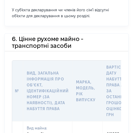
У суб'єкта декларування чи членів його сім'ї відсутні
об'єкти для декларування в цьому розділі.
6. Цінне рухоме майно -
транспортні засоби
ВАРТІСТЬ Н
ВИД, ЗАГАЛЬНА
ДАТУ
ІНФОРМАЦІЯ ПРО
НАБУТТЯ
МАРКА,
ОБʼЄКТ,
ПРАВА АБО
МОДЕЛЬ,
№
ІДЕНТИФІКАЦІЙНИЙ
ЗА
РІК
НОМЕР (ЗА
ОСТАННЬО
ВИПУСКУ
НАЯВНОСТІ), ДАТА
ГРОШОВОЮ
НАБУТТЯ ПРАВА
ОЦІНКОЮ,
ГРН
Вид майна: