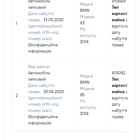
Автомобіль
410669
Марка:
легковий
Тип
BMW
Дата набуття
вартості
Модель:
права:
13.05.2020
майна:
це
X3
1
Ідентифікаційний
вартість на
Рік
номер (VIN-код,
дату
випуску:
номер шасі):
набуття
2014
[Конфіденційна
права
інформація]
Вид майна:
Автомобіль
413092
Марка:
легковий
Тип
BMW
Дата набуття
вартості
Модель:
права:
25.06.2020
майна:
це
X5
2
Ідентифікаційний
вартість на
Рік
номер (VIN-код,
дату
випуску:
номер шасі):
набуття
2014
[Конфіденційна
права
інформація]