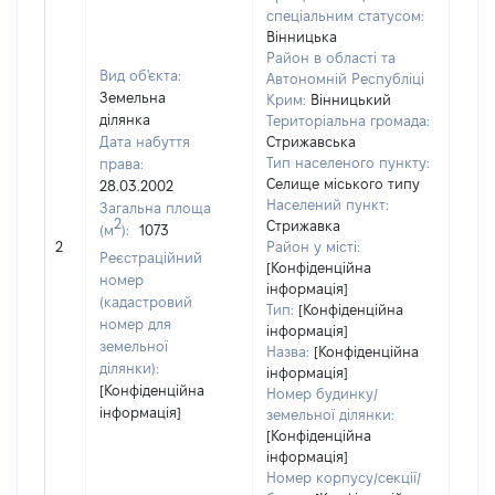
спеціальним статусом:
Вінницька
Район в області та
Вид об'єкта:
Автономній Республіці
Земельна
Крим:
Вінницький
ділянка
Територіальна громада:
Дата набуття
Стрижавська
Тип населеного пункту:
права:
Селище міського типу
28.03.2002
Населений пункт:
Загальна площа
2
Стрижавка
(м
):
1073
[Не
2
Район у місті:
заст
Реєстраційний
[Конфіденційна
номер
інформація]
(кадастровий
Тип:
[Конфіденційна
номер для
інформація]
земельної
Назва:
[Конфіденційна
ділянки):
інформація]
[Конфіденційна
Номер будинку/
інформація]
земельної ділянки:
[Конфіденційна
інформація]
Номер корпусу/секції/