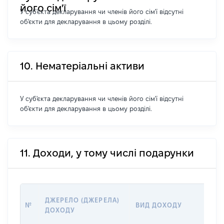
його сім'ї
У суб'єкта декларування чи членів його сім'ї відсутні
об'єкти для декларування в цьому розділі.
10. Нематеріальні активи
У суб'єкта декларування чи членів його сім'ї відсутні
об'єкти для декларування в цьому розділі.
11. Доходи, у тому числі подарунки
РО
ДЖЕРЕЛО (ДЖЕРЕЛА)
№
ВИД ДОХОДУ
(В
ДОХОДУ
ГР