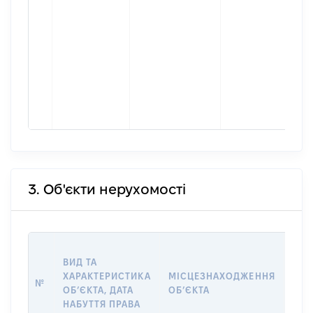
3. Об'єкти нерухомості
ВАР
ВИД ТА
ДАТ
ХАРАКТЕРИСТИКА
МІСЦЕЗНАХОДЖЕННЯ
ПРА
№
ОБʼЄКТА, ДАТА
ОБʼЄКТА
ОС
НАБУТТЯ ПРАВА
ГР