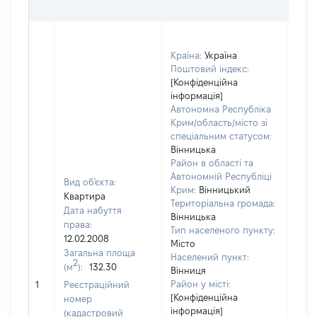
ОЦІ
Країна:
Україна
Поштовий індекс:
[Конфіденційна
інформація]
Автономна Республіка
Крим/область/місто зі
спеціальним статусом:
Вінницька
Район в області та
Автономній Республіці
Вид об'єкта:
Крим:
Вінницький
Квартира
Територіальна громада:
Дата набуття
Вінницька
права:
Тип населеного пункту:
12.02.2008
Місто
Загальна площа
Населений пункт:
2
(м
):
132.30
Вінниця
[Не
Район у місті:
1
Реєстраційний
заст
[Конфіденційна
номер
інформація]
(кадастровий