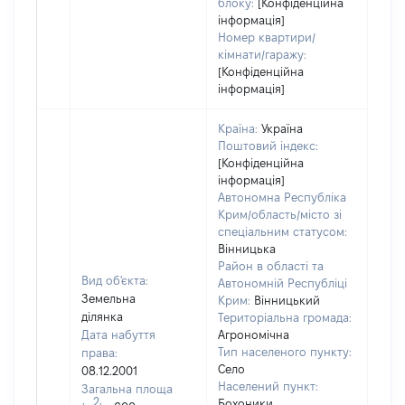
блоку:
[Конфіденційна
інформація]
Номер квартири/
кімнати/гаражу:
[Конфіденційна
інформація]
Країна:
Україна
Поштовий індекс:
[Конфіденційна
інформація]
Автономна Республіка
Крим/область/місто зі
спеціальним статусом:
Вінницька
Район в області та
Вид об'єкта:
Автономній Республіці
Земельна
Крим:
Вінницький
ділянка
Територіальна громада:
Дата набуття
Агрономічна
Тип населеного пункту:
права:
Село
08.12.2001
Населений пункт:
Загальна площа
2
Бохоники