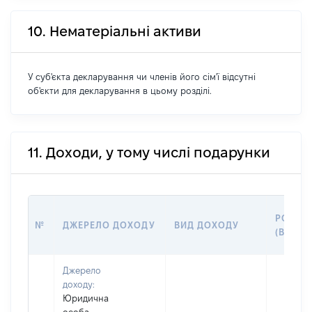
10. Нематеріальні активи
У суб'єкта декларування чи членів його сім'ї відсутні
об'єкти для декларування в цьому розділі.
11. Доходи, у тому числі подарунки
РОЗМІ
№
ДЖЕРЕЛО ДОХОДУ
ВИД ДОХОДУ
(ВАРТІ
Джерело
доходу:
Юридична