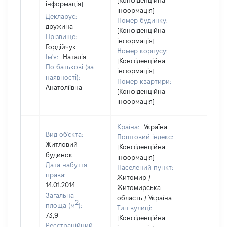
[Конфіденційна
інформація]
інформація]
Декларує:
Номер будинку:
дружина
[Конфіденційна
Прізвище:
інформація]
Гордійчук
Номер корпусу:
Ім'я:
Наталія
[Конфіденційна
По батькові (за
інформація]
наявності):
Номер квартири:
Анатоліївна
[Конфіденційна
інформація]
Країна:
Україна
Вид об'єкта:
Поштовий індекс:
Житловий
[Конфіденційна
будинок
інформація]
Дата набуття
Населений пункт:
права:
Житомир /
14.01.2014
Житомирська
Загальна
область / Україна
2
площа (м
):
Тип вулиці:
73,9
[Конфіденційна
Реєстраційний