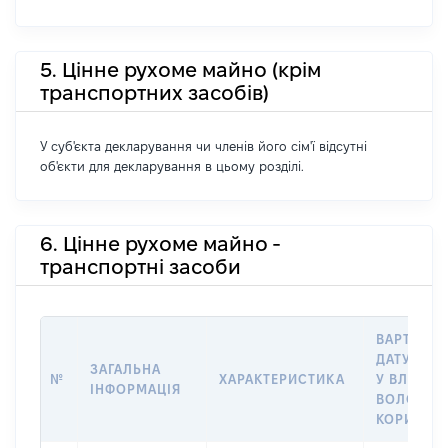
5. Цінне рухоме майно (крім
транспортних засобів)
У суб'єкта декларування чи членів його сім'ї відсутні
об'єкти для декларування в цьому розділі.
6. Цінне рухоме майно -
транспортні засоби
ВАРТІСТЬ
ДАТУ НАБ
ЗАГАЛЬНА
№
ХАРАКТЕРИСТИКА
У ВЛАСНІ
ІНФОРМАЦІЯ
ВОЛОДІН
КОРИСТУ