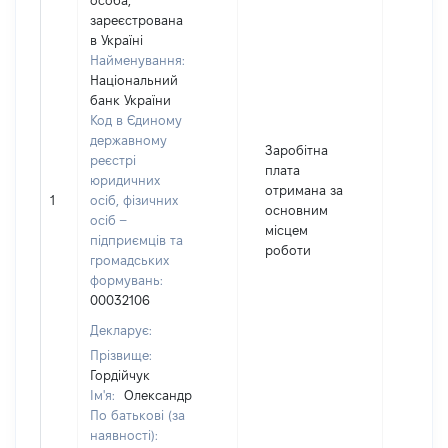
особа,
зареєстрована
в Україні
Найменування:
Національний
банк України
Код в Єдиному
державному
Заробітна
реєстрі
плата
юридичних
отримана за
1
осіб, фізичних
66467
основним
осіб –
місцем
підприємців та
роботи
громадських
формувань:
00032106
Декларує:
Прізвище:
Гордійчук
Ім'я:
Олександр
По батькові (за
наявності):