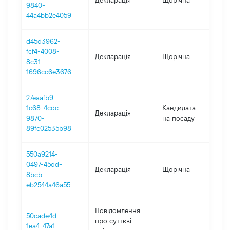
Декларація
Щорічна
202
9840-
44a4bb2e4059
d45d3962-
fcf4-4008-
Декларація
Щорічна
202
8c31-
1696cc6e3676
27eaafb9-
1c68-4cdc-
Кандидата
Декларація
202
9870-
на посаду
89fc02535b98
550a9214-
0497-45dd-
Декларація
Щорічна
201
8bcb-
eb2544a46a55
Повідомлення
50cade4d-
про суттєві
1ea4-47a1-