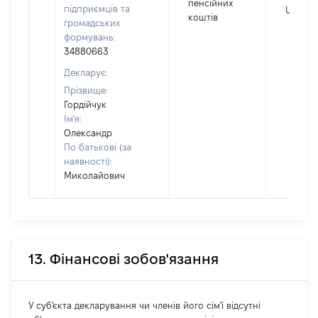
пенсійних
підприємців та
UAH
коштів
громадських
формувань:
34880663
Декларує:
Прізвище:
Гордійчук
Ім'я:
Олександр
По батькові (за
наявності):
Миколайович
13. Фінансові зобов'язання
У суб'єкта декларування чи членів його сім'ї відсутні