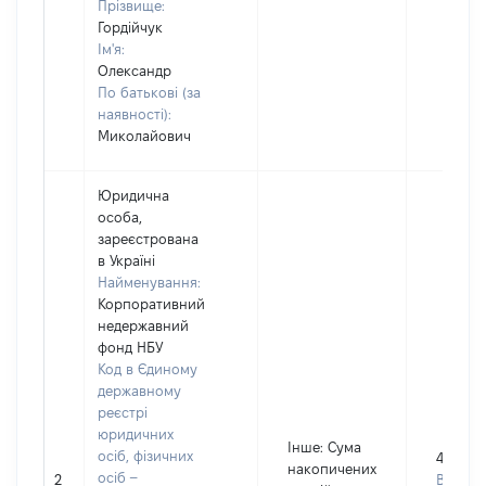
Прізвище:
Гордійчук
Ім'я:
Олександр
По батькові (за
наявності):
Миколайович
Юридична
особа,
зареєстрована
в Україні
Найменування:
Корпоративний
недержавний
фонд НБУ
Код в Єдиному
державному
реєстрі
юридичних
Інше
: Сума
осіб, фізичних
426789
накопичених
осіб –
2
Валюта