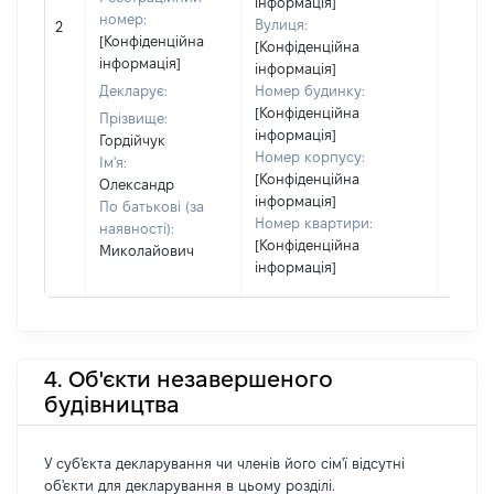
інформація]
номер:
Вулиця:
2
12999
[Конфіденційна
[Конфіденційна
інформація]
інформація]
Декларує:
Номер будинку:
[Конфіденційна
Прізвище:
інформація]
Гордійчук
Номер корпусу:
Ім'я:
[Конфіденційна
Олександр
інформація]
По батькові (за
Номер квартири:
наявності):
[Конфіденційна
Миколайович
інформація]
4. Об'єкти незавершеного
будівництва
У суб'єкта декларування чи членів його сім'ї відсутні
об'єкти для декларування в цьому розділі.