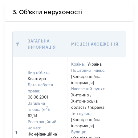
3. Об'єкти нерухомості
ВАРТ
ЗАГАЛЬНА
№
МІСЦЕЗНАХОДЖЕННЯ
НА Д
ІНФОРМАЦІЯ
НАБУ
Країна:
Україна
Поштовий індекс:
Вид об'єкта:
[Конфіденційна
Квартира
інформація]
Дата набуття
Населений пункт:
права:
Житомир /
08.08.2001
Житомирська
Загальна
область / Україна
2
площа (м
):
Тип вулиці:
62,13
[Конфіденційна
Реєстраційний
інформація]
номер:
Вулиця:
1
8072
[Конфіденційна