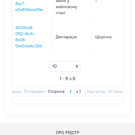
зміни y
-
201
8ec7-
майновому
e3a804dde89e
стані
4570f0d8-
0f52-4fc8-
Декларація
Щорічна
201
8d28-
0ea2daebc2bb
1 - 6 з 6
Перша
Попередня
Сторінка
з
1
Наступна
Остання
ПРО РЕЄСТР