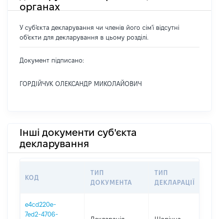
органах
У суб'єкта декларування чи членів його сім'ї відсутні
об'єкти для декларування в цьому розділі.
Документ підписано:
ГОРДІЙЧУК ОЛЕКСАНДР МИКОЛАЙОВИЧ
Інші документи суб'єкта
декларування
ТИП
ТИП
КОД
ПЕ
ДОКУМЕНТА
ДЕКЛАРАЦІЇ
e4cd220e-
7ed2-4706-