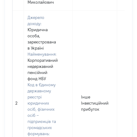
Миколайович
Джерело
доходу:
Юридична
особа,
зареєстрована
в Україні
Найменування:
Корпоративний
недержавний
пенсійний
фонд НБУ
Код в Єдиному
державному
реєстрі
Інше
2
юридичних
Інвестиційний
21605
осіб, фізичних
прибуток
осіб –
підприємців та
громадських
формувань: