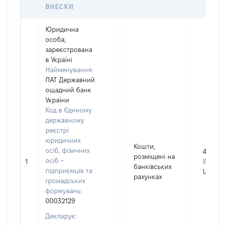
ВНЕСКИ
Юридична
особа,
зареєстрована
в Україні
Найменування:
ПАТ Державний
ощадний банк
України
Код в Єдиному
державному
реєстрі
юридичних
Кошти,
осіб, фізичних
424349
розміщені на
осіб –
1
Валюта
банківських
підприємців та
UAH
рахунках
громадських
формувань:
00032129
Декларує: