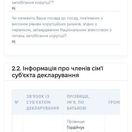
запобігання корупції”?
Ні
Чи належить Ваша посада до посад, пов'язаних з
високим рівнем корупційних ризиків, згідно з
переліком, затвердженим Національним агентством з
питань запобігання корупції?
Ні
2.2. Інформація про членів сім'ї
суб'єкта декларування
ЗВ'ЯЗОК ІЗ
ПРІЗВИЩЕ,
№
СУБ'ЄКТОМ
ІМ'Я, ПО
ГРОМАДЯН
ДЕКЛАРУВАННЯ
БАТЬКОВІ
Прізвище:
Гордійчук