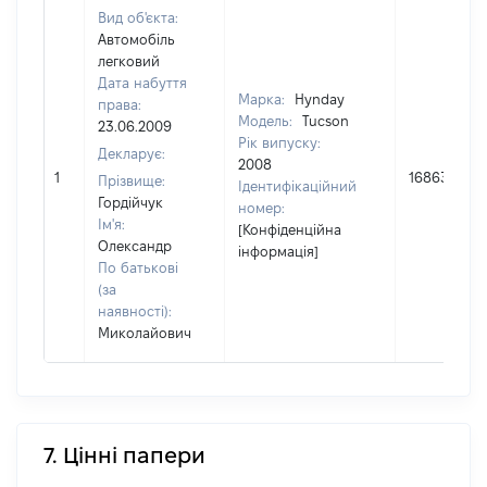
Вид об'єкта:
Автомобіль
легковий
Дата набуття
Марка:
Hynday
права:
Модель:
Tucson
23.06.2009
Рік випуску:
Декларує:
2008
1
168630
Прізвище:
Ідентифікаційний
Гордійчук
номер:
Ім'я:
[Конфіденційна
Олександр
інформація]
По батькові
(за
наявності):
Миколайович
7. Цінні папери