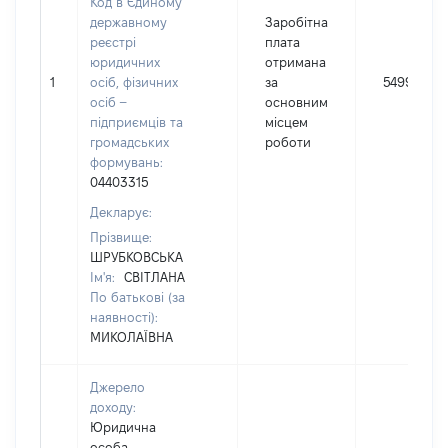
Код в Єдиному
державному
Заробітна
реєстрі
плата
юридичних
отримана
1
осіб, фізичних
за
54998
осіб –
основним
підприємців та
місцем
громадських
роботи
формувань:
04403315
Декларує:
Прізвище:
ШРУБКОВСЬКА
Ім'я:
СВІТЛАНА
По батькові (за
наявності):
МИКОЛАЇВНА
Джерело
доходу:
Юридична
особа,