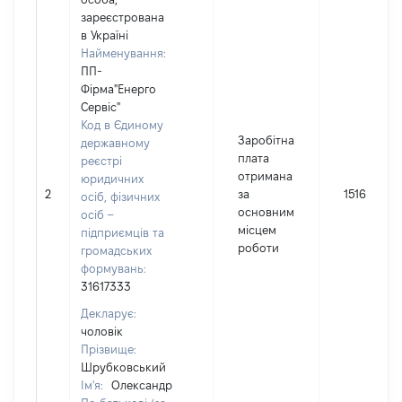
зареєстрована
в Україні
Найменування:
ПП-
Фірма"Енерго
Сервіс"
Код в Єдиному
Заробітна
державному
плата
реєстрі
отримана
юридичних
2
за
15168
осіб, фізичних
основним
осіб –
місцем
підприємців та
роботи
громадських
формувань:
31617333
Декларує:
чоловік
Прізвище:
Шрубковський
Ім'я:
Олександр