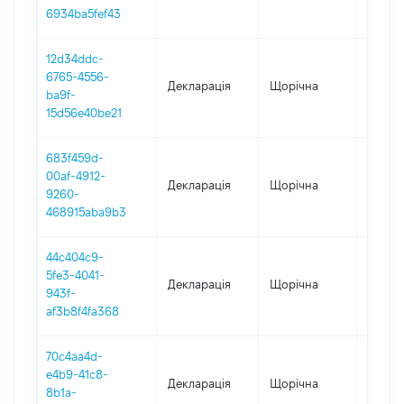
6934ba5fef43
12d34ddc-
6765-4556-
Декларація
Щорічна
2021
ba9f-
15d56e40be21
683f459d-
00af-4912-
Декларація
Щорічна
2020
9260-
468915aba9b3
44c404c9-
5fe3-4041-
Декларація
Щорічна
2019
943f-
af3b8f4fa368
70c4aa4d-
e4b9-41c8-
Декларація
Щорічна
2018
8b1a-