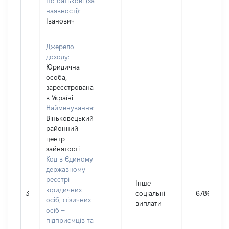
По батькові (за
наявності):
Іванович
Джерело
доходу:
Юридична
особа,
зареєстрована
в Україні
Найменування:
Віньковецький
районний
центр
зайнятості
Код в Єдиному
державному
реєстрі
Інше
юридичних
3
соціальні
6786
осіб, фізичних
виплати
осіб –
підприємців та