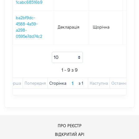
1cabc68516b9
ba2bf9dc-
4588-4a59-
Декларація
Щорічна
2017
a298-
0595e7dd74c2
1 - 9 з 9
Перша
Попередня
Сторінка
з
1
Наступна
Остання
ПРО РЕЄСТР
ВІДКРИТИЙ АРІ