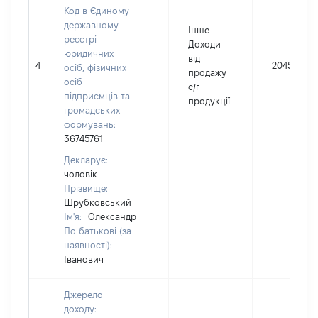
Код в Єдиному
державному
Інше
реєстрі
Доходи
юридичних
від
4
20458
осіб, фізичних
продажу
осіб –
с/г
підприємців та
продукції
громадських
формувань:
36745761
Декларує:
чоловік
Прізвище:
Шрубковський
Ім'я:
Олександр
По батькові (за
наявності):
Іванович
Джерело
доходу: