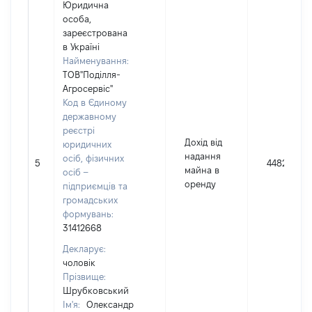
Юридична
особа,
зареєстрована
в Україні
Найменування:
ТОВ"Поділля-
Агросервіс"
Код в Єдиному
державному
реєстрі
Дохід від
юридичних
надання
осіб, фізичних
5
4482
майна в
осіб –
оренду
підприємців та
громадських
формувань:
31412668
Декларує:
чоловік
Прізвище:
Шрубковський
Ім'я:
Олександр