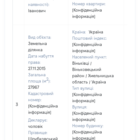
Номер квартири:
наявності):
[Конфіденційна
Іванович
інформація]
Країна:
Україна
Вид об'єкта:
Поштовий індекс:
Земельна
[Конфіденційна
ділянка
інформація]
Дата набуття
Населений пункт:
права:
Віньківці /
27.11.2015
Віньковецький
Загальна
район / Хмельницька
2
площа (м
):
область / Україна
27967
Тип вулиці:
Кадастровий
[Конфіденційна
номер:
інформація]
3
46688
[Конфіденційна
Вулиця:
інформація]
[Конфіденційна
інформація]
Декларує:
Номер будинку:
чоловік
[Конфіденційна
Прізвище:
інформація]
Шрубковський