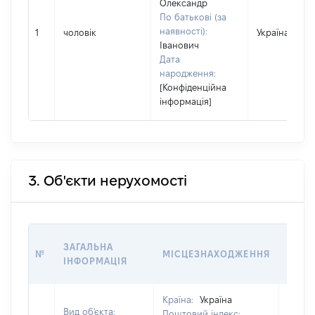
Олександр
По батькові (за
наявності):
1
чоловік
Україна
Іванович
Дата
народження:
[Конфіденційна
інформація]
3. Об'єкти нерухомості
ВАРТ
ЗАГАЛЬНА
№
МІСЦЕЗНАХОДЖЕННЯ
НА Д
ІНФОРМАЦІЯ
НАБУ
Країна:
Україна
Вид об'єкта:
Поштовий індекс: