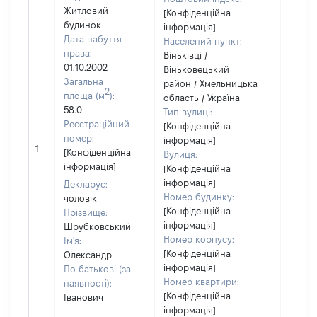
Житловий
[Конфіденційна
будинок
інформація]
Дата набуття
Населений пункт:
права:
Віньківці /
01.10.2002
Віньковецький
Загальна
район / Хмельницька
2
площа (м
):
область / Україна
58.0
Тип вулиці:
Реєстраційний
[Конфіденційна
номер:
інформація]
[Не
1
[Конфіденційна
Вулиця:
відом
інформація]
[Конфіденційна
інформація]
Декларує:
Номер будинку:
чоловік
[Конфіденційна
Прізвище:
інформація]
Шрубковський
Номер корпусу:
Ім'я:
[Конфіденційна
Олександр
інформація]
По батькові (за
Номер квартири:
наявності):
[Конфіденційна
Іванович
інформація]