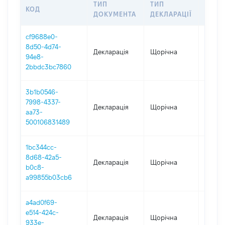
ТИП
ТИП
КОД
ПЕРІ
ДОКУМЕНТА
ДЕКЛАРАЦІЇ
cf9688e0-
8d50-4d74-
Декларація
Щорічна
2025
94e8-
2bbdc3bc7860
3b1b0546-
7998-4337-
Декларація
Щорічна
2024
aa73-
500106831489
1bc344cc-
8d68-42a5-
Декларація
Щорічна
2023
b0c8-
a99855b03cb6
a4ad0f69-
e514-424c-
Декларація
Щорічна
2022
933e-