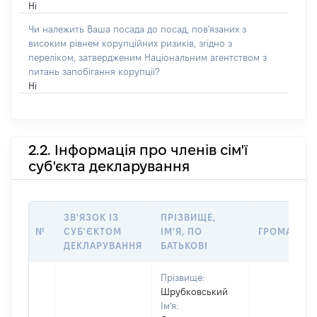
Ні
Чи належить Ваша посада до посад, пов'язаних з
високим рівнем корупційних ризиків, згідно з
переліком, затвердженим Національним агентством з
питань запобігання корупції?
Ні
2.2. Інформація про членів сім'ї
суб'єкта декларування
ЗВ'ЯЗОК ІЗ
ПРІЗВИЩЕ,
№
СУБ'ЄКТОМ
ІМ'Я, ПО
ГРОМАДЯН
ДЕКЛАРУВАННЯ
БАТЬКОВІ
Прізвище:
Шрубковський
Ім'я: