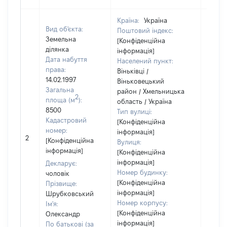
Країна:
Україна
Вид об'єкта:
Поштовий індекс:
Земельна
[Конфіденційна
ділянка
інформація]
Дата набуття
Населений пункт:
права:
Віньківці /
14.02.1997
Віньковецький
Загальна
район / Хмельницька
2
площа (м
):
область / Україна
8500
Тип вулиці:
Кадастровий
[Конфіденційна
номер:
інформація]
[Не
2
[Конфіденційна
Вулиця:
відом
інформація]
[Конфіденційна
інформація]
Декларує:
Номер будинку:
чоловік
[Конфіденційна
Прізвище:
інформація]
Шрубковський
Номер корпусу:
Ім'я:
[Конфіденційна
Олександр
інформація]
По батькові (за