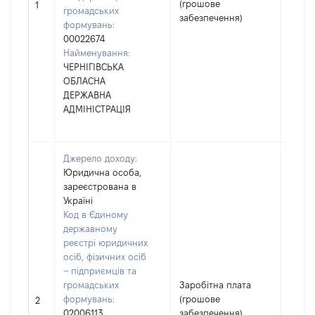
(грошове
62127
1
громадських
забезпечення)
формувань:
00022674
Найменування:
ЧЕРНІГІВСЬКА
ОБЛАСНА
ДЕРЖАВНА
АДМІНІСТРАЦІЯ
Джерело доходу:
Юридична особа,
зареєстрована в
Україні
Код в Єдиному
державному
реєстрі юридичних
осіб, фізичних осіб
– підприємців та
громадських
Заробітна плата
формувань:
(грошове
43371
2
02006113
забезпечення)