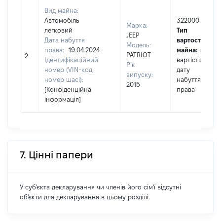
Вид майна:
Автомобіль
322000
Марка:
легковий
Тип
JEEP
Дата набуття
вартості
Модель:
права:
19.04.2024
майна:
це
PATRIOT
2
Ідентифікаційний
вартість на
Рік
номер (VIN-код,
дату
випуску:
номер шасі):
набуття
2015
[Конфіденційна
права
інформація]
7. Цінні папери
У суб'єкта декларування чи членів його сім'ї відсутні
об'єкти для декларування в цьому розділі.