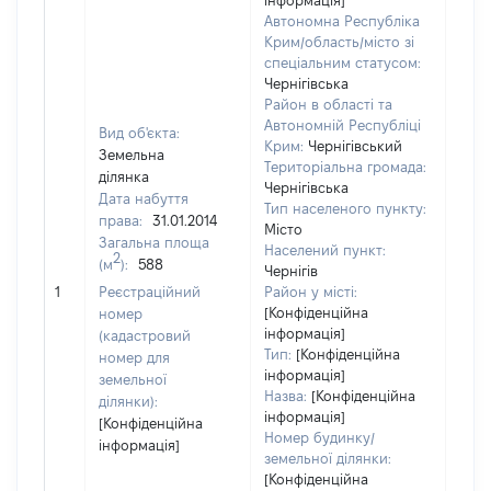
інформація]
Автономна Республіка
Крим/область/місто зі
спеціальним статусом:
Чернігівська
Район в області та
Автономній Республіці
Вид об'єкта:
Крим:
Чернігівський
Земельна
Територіальна громада:
ділянка
Чернігівська
Дата набуття
Тип населеного пункту:
5180
права:
31.01.2014
Місто
Тип
Загальна площа
Населений пункт:
варт
2
(м
):
588
Чернігів
обʼє
1
Реєстраційний
Район у місті:
варт
[Конфіденційна
номер
дату
інформація]
(кадастровий
набу
Тип:
[Конфіденційна
номер для
пра
інформація]
земельної
Назва:
[Конфіденційна
ділянки):
інформація]
[Конфіденційна
Номер будинку/
інформація]
земельної ділянки:
[Конфіденційна