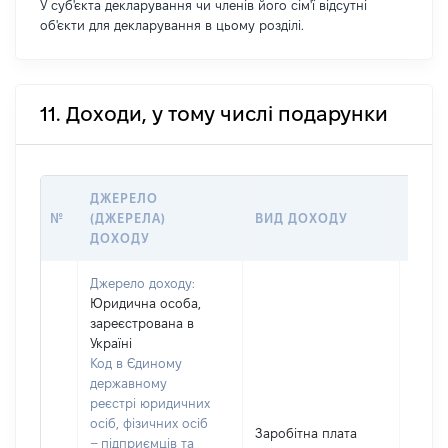
У суб'єкта декларування чи членів його сім'ї відсутні
об'єкти для декларування в цьому розділі.
11. Доходи, у тому числі подарунки
ДЖЕРЕЛО
РОЗ
№
(ДЖЕРЕЛА)
ВИД ДОХОДУ
(ВАР
ДОХОДУ
ГРН
Джерело доходу:
Юридична особа,
зареєстрована в
Україні
Код в Єдиному
державному
реєстрі юридичних
осіб, фізичних осіб
Заробітна плата
– підприємців та