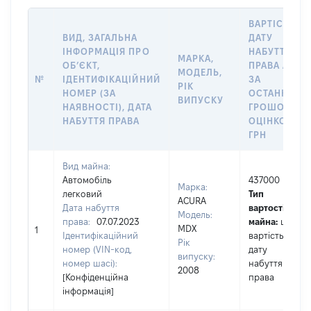
ВАРТІСТЬ Н
ВИД, ЗАГАЛЬНА
ДАТУ
ІНФОРМАЦІЯ ПРО
НАБУТТЯ
МАРКА,
ОБʼЄКТ,
ПРАВА АБО
МОДЕЛЬ,
№
ІДЕНТИФІКАЦІЙНИЙ
ЗА
РІК
НОМЕР (ЗА
ОСТАННЬО
ВИПУСКУ
НАЯВНОСТІ), ДАТА
ГРОШОВОЮ
НАБУТТЯ ПРАВА
ОЦІНКОЮ,
ГРН
Вид майна:
Автомобіль
437000
Марка:
легковий
Тип
ACURA
Дата набуття
вартості
Модель:
права:
07.07.2023
майна:
це
MDX
1
Ідентифікаційний
вартість на
Рік
номер (VIN-код,
дату
випуску:
номер шасі):
набуття
2008
[Конфіденційна
права
інформація]