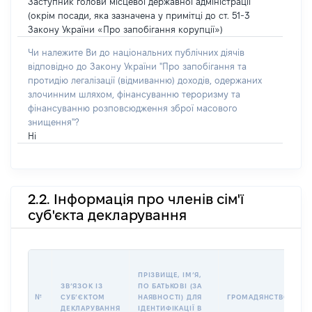
Заступник голови місцевої державної адміністрації
(окрім посади, яка зазначена у примітці до ст. 51-3
Закону України «Про запобігання корупції»)
Чи належите Ви до національних публічних діячів
відповідно до Закону України "Про запобігання та
протидію легалізації (відмиванню) доходів, одержаних
злочинним шляхом, фінансуванню тероризму та
фінансуванню розповсюдження зброї масового
знищення"?
Ні
2.2. Інформація про членів сім'ї
суб'єкта декларування
П
ПРІЗВИЩЕ, ІМʼЯ,
Б
ЗВʼЯЗОК ІЗ
ПО БАТЬКОВІ (ЗА
І
№
СУБʼЄКТОМ
НАЯВНОСТІ) ДЛЯ
ГРОМАДЯНСТВО
М
ДЕКЛАРУВАННЯ
ІДЕНТИФІКАЦІЇ В