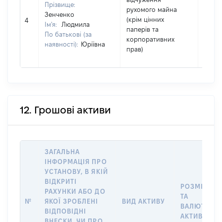
Прізвище:
рухомого майна
Зенченко
(крім цінних
1
4
Ім'я:
Людмила
паперів та
По батькові (за
корпоративних
наявності):
Юріївна
прав)
12. Грошові активи
ЗАГАЛЬНА
ІНФОРМАЦІЯ ПРО
УСТАНОВУ, В ЯКІЙ
ВІДКРИТІ
РОЗМІР
РАХУНКИ АБО ДО
ТА
№
ЯКОЇ ЗРОБЛЕНІ
ВИД АКТИВУ
ВАЛЮТА
ВІДПОВІДНІ
АКТИВУ
ВНЕСКИ, ЧИ ПРО