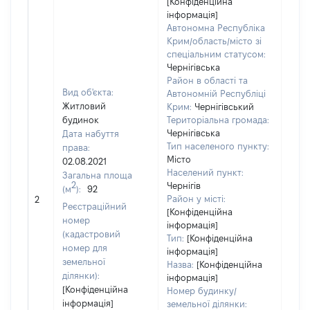
[Конфіденційна
інформація]
Автономна Республіка
Крим/область/місто зі
спеціальним статусом:
Чернігівська
Район в області та
Вид об'єкта:
Автономній Республіці
Житловий
Крим:
Чернігівський
будинок
Територіальна громада:
Чернігівська
Дата набуття
Тип населеного пункту:
права:
Місто
02.08.2021
Населений пункт:
Загальна площа
2
Чернігів
(м
):
92
[Не 
Район у місті:
2
Реєстраційний
[Конфіденційна
номер
інформація]
(кадастровий
Тип:
[Конфіденційна
номер для
інформація]
земельної
Назва:
[Конфіденційна
ділянки):
інформація]
[Конфіденційна
Номер будинку/
інформація]
земельної ділянки: