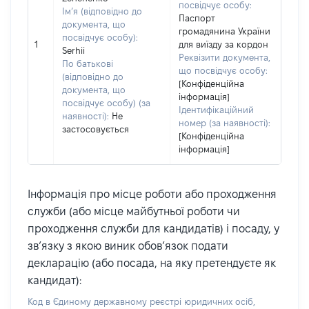
посвідчує особу:
Ім’я (відповідно до
Паспорт
документа, що
громадянина України
посвідчує особу):
1
для виїзду за кордон
Serhii
Реквізити документа,
По батькові
що посвідчує особу:
(відповідно до
[Конфіденційна
документа, що
інформація]
посвідчує особу) (за
Ідентифікаційний
наявності):
Не
номер (за наявності):
застосовується
[Конфіденційна
інформація]
Інформація про місце роботи або проходження
служби (або місце майбутньої роботи чи
проходження служби для кандидатів) і посаду, у
зв’язку з якою виник обов’язок подати
декларацію (або посада, на яку претендуєте як
кандидат):
Код в Єдиному державному реєстрі юридичних осіб,