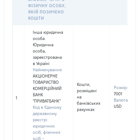
ФІЗИЧНУ ОСОБУ,
ЯКІЙ ПОЗИЧЕНО
КОШТИ
Інша юридична
особа
Юридична
особа,
зареєстрована
в Україні
Найменування:
АКЦІОНЕРНЕ
ТОВАРИСТВО
Кошти,
Розмір:
КОМЕРЦІЙНИЙ
розміщені
7001
БАНК
на
1
Валюта:
"ПРИВАТБАНК"
банківських
USD
Код в Єдиному
рахунках
державному
реєстрі
юридичних
осіб, фізичних
осіб –