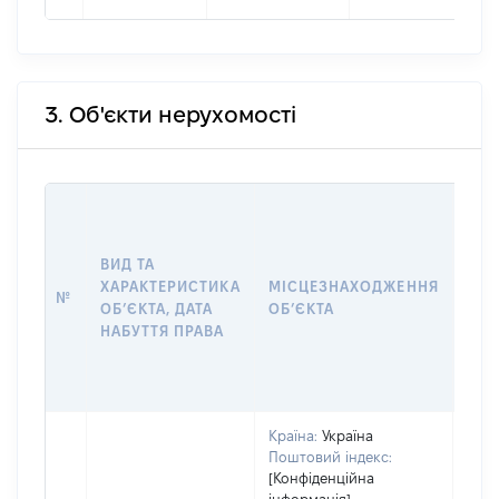
3. Об'єкти нерухомості
ВАР
ДАТ
НАБ
ВИД ТА
ПРА
ХАРАКТЕРИСТИКА
МІСЦЕЗНАХОДЖЕННЯ
№
ЗА
ОБʼЄКТА, ДАТА
ОБʼЄКТА
ОС
НАБУТТЯ ПРАВА
ГР
ОЦІ
ГРН
Країна:
Україна
Поштовий індекс:
[Конфіденційна