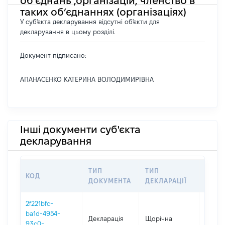
об’єднань ,організацій, членство в
таких об’єднаннях (організаціях)
У суб'єкта декларування відсутні об'єкти для
декларування в цьому розділі.
Документ підписано:
АПАНАСЕНКО КАТЕРИНА ВОЛОДИМИРІВНА
Інші документи суб'єкта
декларування
ТИП
ТИП
КОД
ПЕРІ
ДОКУМЕНТА
ДЕКЛАРАЦІЇ
2f221bfc-
ba1d-4954-
Декларація
Щорічна
2025
93c0-