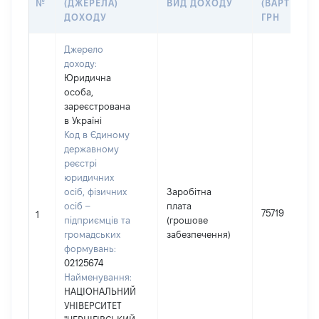
№
(ДЖЕРЕЛА)
ВИД ДОХОДУ
(ВАРТІСТЬ)
ДОХОДУ
ГРН
Джерело
доходу:
Юридична
особа,
зареєстрована
в Україні
Код в Єдиному
державному
реєстрі
юридичних
осіб, фізичних
Заробітна
осіб –
плата
75719
1
підприємців та
(грошове
громадських
забезпечення)
формувань:
02125674
Найменування:
НАЦІОНАЛЬНИЙ
УНІВЕРСИТЕТ