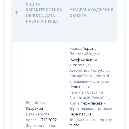
НАБ
ВИД ТА
ПРА
ХАРАКТЕРИСТИКА
МІСЦЕЗНАХОДЖЕННЯ
№
ЗА
ОБʼЄКТА, ДАТА
ОБʼЄКТА
ОС
НАБУТТЯ ПРАВА
ГР
ОЦІ
ГРН
Країна:
Україна
Поштовий індекс:
[Конфіденційна
інформація]
Автономна Республіка
Крим/область/місто зі
спеціальним статусом:
Чернігівська
Район в області та
Автономній Республіці
Вид об'єкта:
Крим:
Чернігівський
Квартира
Територіальна громада:
Дата набуття
Чернігівська
Тип населеного пункту:
права:
17.12.2002
594
Місто
Загальна площа
Тип