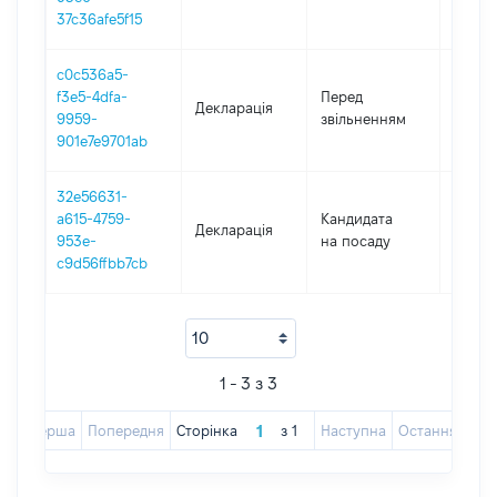
37c36afe5f15
c0c536a5-
01.01.
f3e5-4dfa-
Перед
Декларація
-
9959-
звільненням
15.01.
901e7e9701ab
32e56631-
a615-4759-
Кандидата
Декларація
2023
953e-
на посаду
c9d56ffbb7cb
1 - 3 з 3
Перша
Попередня
Сторінка
з
1
Наступна
Остання