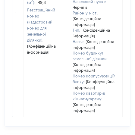
2
Населений пункт:
(м
):
49,8
варт
Чернігів
обʼє
Реєстраційний
1
Район у місті:
варт
номер
[Конфіденційна
дату
(кадастровий
інформація]
набу
номер для
Тип:
[Конфіденційна
пра
земельної
інформація]
ділянки):
Назва:
[Конфіденційна
[Конфіденційна
інформація]
інформація]
Номер будинку/
земельної ділянки:
[Конфіденційна
інформація]
Номер корпусу/секції/
блоку:
[Конфіденційна
інформація]
Номер квартири/
кімнати/гаражу:
[Конфіденційна
інформація]