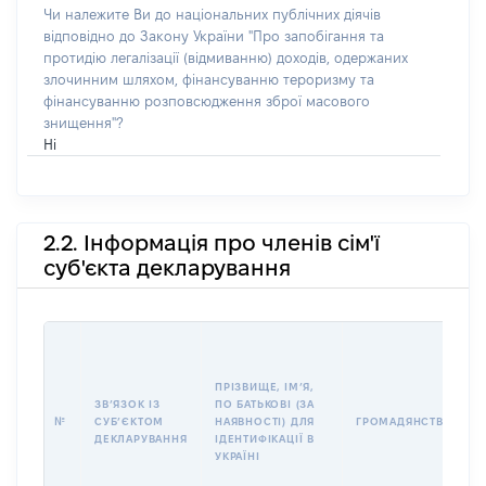
Чи належите Ви до національних публічних діячів
відповідно до Закону України "Про запобігання та
протидію легалізації (відмиванню) доходів, одержаних
злочинним шляхом, фінансуванню тероризму та
фінансуванню розповсюдження зброї масового
знищення"?
Ні
2.2. Інформація про членів сім'ї
суб'єкта декларування
ПРІЗВИЩЕ, ІМʼЯ,
ЗВʼЯЗОК ІЗ
ПО БАТЬКОВІ (ЗА
№
СУБʼЄКТОМ
НАЯВНОСТІ) ДЛЯ
ГРОМАДЯНСТВО
ДЕКЛАРУВАННЯ
ІДЕНТИФІКАЦІЇ В
УКРАЇНІ