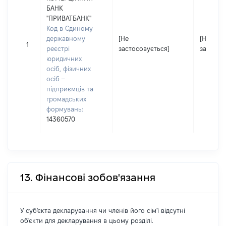
БАНК
"ПРИВАТБАНК"
Код в Єдиному
державному
[Не
[Не
1
реєстрі
застосовується]
застосо
юридичних
осіб, фізичних
осіб –
підприємців та
громадських
формувань:
14360570
13. Фінансові зобов'язання
У суб'єкта декларування чи членів його сім'ї відсутні
об'єкти для декларування в цьому розділі.