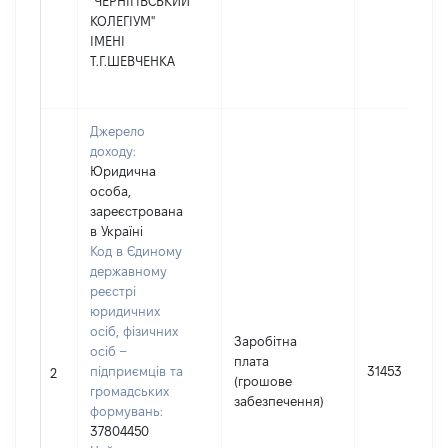
"ЧЕРНІГІВСЬКИЙ
КОЛЕГІУМ"
ІМЕНІ
Т.Г.ШЕВЧЕНКА
Джерело
доходу:
Юридична
особа,
зареєстрована
в Україні
Код в Єдиному
державному
реєстрі
юридичних
осіб, фізичних
Заробітна
осіб –
плата
підприємців та
31453
2
(грошове
громадських
забезпечення)
формувань:
37804450