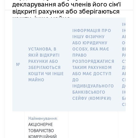
декларування або членів його сім'ї
відкриті рахунки або зберігаються
кошти, інше майно
ІНФОР
ІНФОРМАЦІЯ ПРО
ІНШУ 
ІНШУ ФІЗИЧНУ
АБО Ю
АБО ЮРИДИЧНУ
ОСОБУ,
УСТАНОВА, В
ОСОБУ, ЯКА МАЄ
ВІДКР
ЯКІЙ ВІДКРИТІ
ПРАВО
РАХУНО
РАХУНКИ АБО
РОЗПОРЯДЖАТИСЯ
СУБ’ЄК
№
ЗБЕРІГАЮТЬСЯ
ТАКИМ РАХУНКОМ
ДЕКЛА
КОШТИ ЧИ ІНШЕ
АБО МАЄ ДОСТУП
АБО ЧЛ
МАЙНО
ДО
СІМ’Ї 
ІНДИВІДУАЛЬНОГО
ДОГОВ
БАНКІВСЬКОГО
ІНДИВ
СЕЙФУ (КОМІРКИ)
БАНКІ
СЕЙФУ 
Найменування:
АКЦІОНЕРНЕ
ТОВАРИСТВО
КОМЕРЦІЙНИЙ