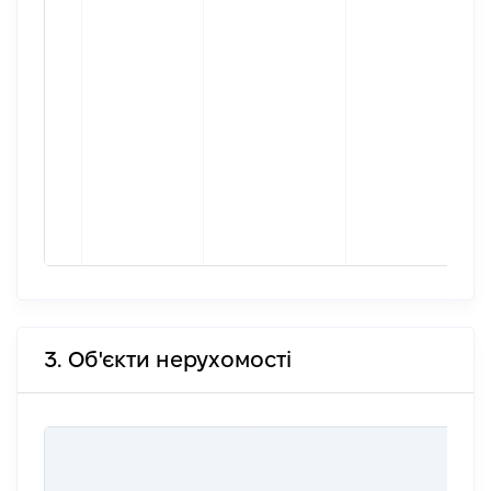
3. Об'єкти нерухомості
ВАР
ДАТ