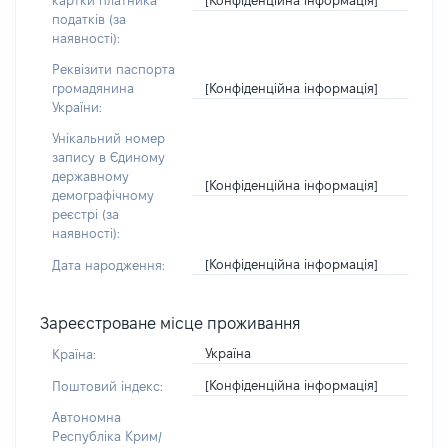
картки платника
податків (за
наявності):
Реквізити паспорта
[Конфіденційна інформація]
громадянина
України:
Унікальний номер
запису в Єдиному
державному
[Конфіденційна інформація]
демографічному
реєстрі (за
наявності):
[Конфіденційна інформація]
Дата народження:
Зареєстроване місце проживання
Україна
Країна:
[Конфіденційна інформація]
Поштовий індекс:
Автономна
Республіка Крим/