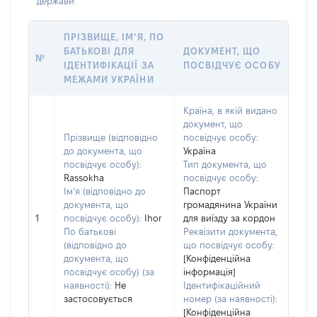
держави
ПРІЗВИЩЕ, ІМ’Я, ПО
БАТЬКОВІ ДЛЯ
ДОКУМЕНТ, ЩО
№
ІДЕНТИФІКАЦІЇ ЗА
ПОСВІДЧУЄ ОСОБУ
МЕЖАМИ УКРАЇНИ
Країна, в якій видано
документ, що
Прізвище (відповідно
посвідчує особу:
до документа, що
Україна
посвідчує особу):
Тип документа, що
Rassokha
посвідчує особу:
Ім’я (відповідно до
Паспорт
документа, що
громадянина України
1
посвідчує особу):
Ihor
для виїзду за кордон
По батькові
Реквізити документа,
(відповідно до
що посвідчує особу:
документа, що
[Конфіденційна
посвідчує особу) (за
інформація]
наявності):
Не
Ідентифікаційний
застосовується
номер (за наявності):
[Конфіденційна