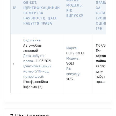
МАРКА,
ОБʼЄКТ,
ПРАВА АБ
МОДЕЛЬ,
№
ІДЕНТИФІКАЦІЙНИЙ
ЗА
РІК
НОМЕР (ЗА
ОСТАННЬ
ВИПУСКУ
НАЯВНОСТІ), ДАТА
ГРОШОВО
НАБУТТЯ ПРАВА
ОЦІНКОЮ,
ГРН
Вид майна:
Автомобіль
116776
Марка:
легковий
Тип
CHEVROLET
Дата набуття
вартості
Модель:
права:
11.03.2021
майна:
це
VOLT
1
Ідентифікаційний
вартість на
Рік
номер (VIN-код,
дату
випуску:
номер шасі):
набуття
2012
[Конфіденційна
права
інформація]