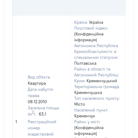
ОЦІ
ГРН
Країна:
Україна
Поштовий індекс:
[Конфіденційна
інформація]
Автономна Республіка
Крим/область/місто зі
спеціальним статусом:
Полтавська
Район в області та
Автономній Республіці
Вид об'єкта:
Крим:
Кременчуцький
Квартира
Територіальна громада:
Дата набуття
Кременчуцька
права:
Тип населеного пункту:
602
08.12.2010
Місто
Тип
Загальна площа
Населений пункт:
варт
2
(м
):
63,1
Кременчук
обʼє
1
Реєстраційний
Район у місті:
варт
[Конфіденційна
номер
дату
інформація]
(кадастровий
набу