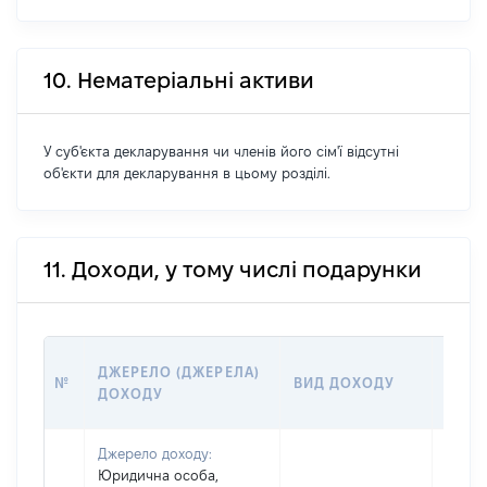
10. Нематеріальні активи
У суб'єкта декларування чи членів його сім'ї відсутні
об'єкти для декларування в цьому розділі.
11. Доходи, у тому числі подарунки
РОЗМ
ДЖЕРЕЛО (ДЖЕРЕЛА)
№
ВИД ДОХОДУ
(ВАРТ
ДОХОДУ
ГРН
Джерело доходу:
Юридична особа,