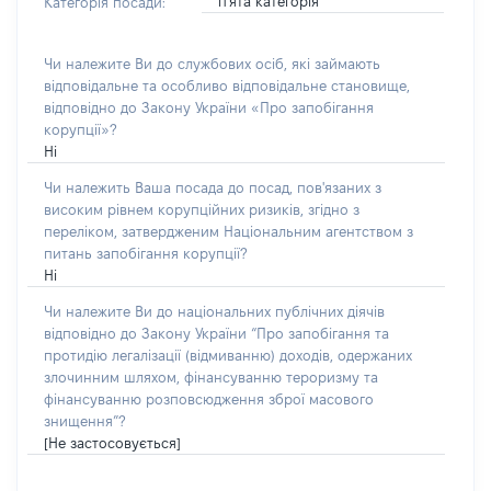
п'ята категорія
Категорія посади:
Чи належите Ви до службових осіб, які займають
відповідальне та особливо відповідальне становище,
відповідно до Закону України «Про запобігання
корупції»?
Ні
Чи належить Ваша посада до посад, пов'язаних з
високим рівнем корупційних ризиків, згідно з
переліком, затвердженим Національним агентством з
питань запобігання корупції?
Ні
Чи належите Ви до національних публічних діячів
відповідно до Закону України “Про запобігання та
протидію легалізації (відмиванню) доходів, одержаних
злочинним шляхом, фінансуванню тероризму та
фінансуванню розповсюдження зброї масового
знищення”?
[Не застосовується]