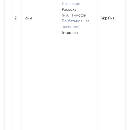
Прізвище:
Рассоха
Ім'я:
Тимофій
2
син
Україна
По батькові (за
наявності):
Ігорович