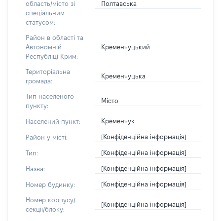
Полтавська
область/місто зі
спеціальним
статусом:
Район в області та
Кременчуцький
Автономній
Республіці Крим:
Територіальна
Кременчуцька
громада:
Тип населеного
Місто
пункту:
Кременчук
Населений пункт:
[Конфіденційна інформація]
Район у місті:
[Конфіденційна інформація]
Тип:
[Конфіденційна інформація]
Назва:
[Конфіденційна інформація]
Номер будинку:
Номер корпусу/
[Конфіденційна інформація]
секції/блоку: