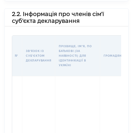
2.2. Інформація про членів сім'ї
суб'єкта декларування
ПРІЗВИЩЕ, ІМʼЯ, ПО
ЗВʼЯЗОК ІЗ
БАТЬКОВІ (ЗА
№
СУБʼЄКТОМ
НАЯВНОСТІ) ДЛЯ
ГРОМАДЯНСТВО
ДЕКЛАРУВАННЯ
ІДЕНТИФІКАЦІЇ В
УКРАЇНІ