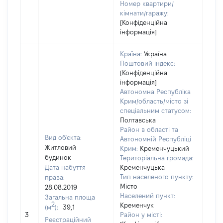
Номер квартири/
кімнати/гаражу:
[Конфіденційна
інформація]
Країна:
Україна
Поштовий індекс:
[Конфіденційна
інформація]
Автономна Республіка
Крим/область/місто зі
спеціальним статусом:
Полтавська
Район в області та
Вид об'єкта:
Автономній Республіці
Житловий
Крим:
Кременчуцький
будинок
Територіальна громада:
Дата набуття
Кременчуцька
Тип населеного пункту:
права:
450
Місто
28.08.2019
Тип
Населений пункт:
Загальна площа
варт
2
Кременчук
(м
):
39,1
обʼє
3
Район у місті:
варт
Реєстраційний