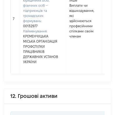
юридичних осіб,
Інше
фізичних осіб –
Виплати чи
підприємців та
відшкодування,
громадських
які
1350
7
формувань:
здійснюються
00132977
професійними
Найменування:
спілками своїм
КРЕМЕНЧУЦЬКА
членам
МІСЬКА ОРГАНІЗАЦІЯ
ПРОФСПІЛКИ
ПРАЦІВНИКІВ
ДЕРЖАВНИХ УСТАНОВ
УКРАЇНИ
12. Грошові активи