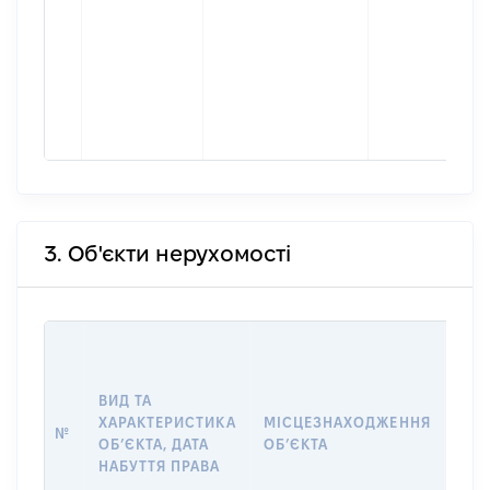
3. Об'єкти нерухомості
ВАР
ДАТ
НАБ
ВИД ТА
ПРА
ХАРАКТЕРИСТИКА
МІСЦЕЗНАХОДЖЕННЯ
№
ЗА
ОБʼЄКТА, ДАТА
ОБʼЄКТА
ОС
НАБУТТЯ ПРАВА
ГР