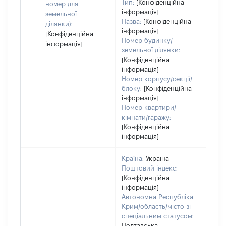
Тип:
[Конфіденційна
номер для
пра
інформація]
земельної
Назва:
[Конфіденційна
ділянки):
інформація]
[Конфіденційна
Номер будинку/
інформація]
земельної ділянки:
[Конфіденційна
інформація]
Номер корпусу/секції/
блоку:
[Конфіденційна
інформація]
Номер квартири/
кімнати/гаражу:
[Конфіденційна
інформація]
Країна:
Україна
Поштовий індекс:
[Конфіденційна
інформація]
Автономна Республіка
Крим/область/місто зі
спеціальним статусом:
Полтавська