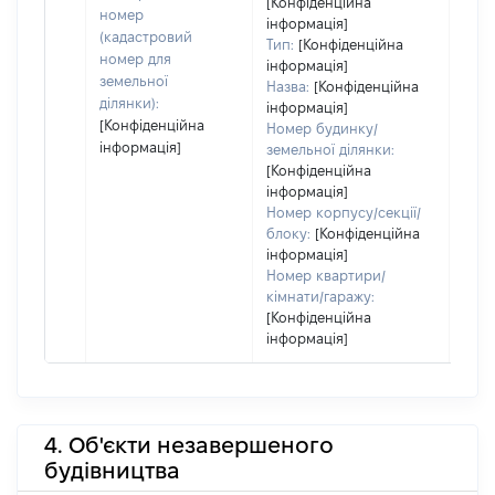
[Конфіденційна
дату
номер
інформація]
набу
(кадастровий
Тип:
[Конфіденційна
пра
номер для
інформація]
земельної
Назва:
[Конфіденційна
ділянки):
інформація]
[Конфіденційна
Номер будинку/
інформація]
земельної ділянки:
[Конфіденційна
інформація]
Номер корпусу/секції/
блоку:
[Конфіденційна
інформація]
Номер квартири/
кімнати/гаражу:
[Конфіденційна
інформація]
4. Об'єкти незавершеного
будівництва