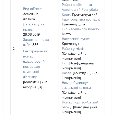
Район в області та
Вид об'єкта:
Автономній Республіці
Земельна
Крим:
Кременчуцький
ділянка
Територіальна громада:
Дата набуття
Кременчуцька
Тип населеного пункту:
права:
527
Місто
28.08.2019
Тип
Населений пункт:
Загальна площа
варт
2
Кременчук
(м
):
836
обʼє
2
Район у місті:
варт
Реєстраційний
[Конфіденційна
дату
номер
інформація]
набу
(кадастровий
Тип:
[Конфіденційна
пра
номер для
інформація]
земельної
Назва:
[Конфіденційна
ділянки):
інформація]
[Конфіденційна
Номер будинку/
інформація]
земельної ділянки:
[Конфіденційна
інформація]
Номер корпусу/секції/
блоку:
[Конфіденційна
інформація]