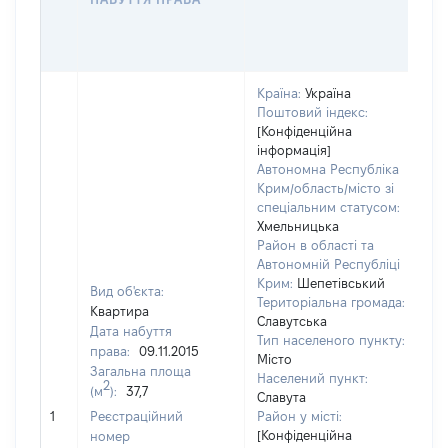
Г
О
Г
Країна:
Україна
Поштовий індекс:
[Конфіденційна
інформація]
Автономна Республіка
Крим/область/місто зі
спеціальним статусом:
Хмельницька
Район в області та
Автономній Республіці
Крим:
Шепетівський
Вид об'єкта:
Територіальна громада:
Квартира
Славутська
Дата набуття
Тип населеного пункту:
14
права:
09.11.2015
Місто
Т
Загальна площа
Населений пункт:
в
2
(м
):
37,7
Славута
об
1
Реєстраційний
Район у місті:
ва
[Конфіденційна
номер
д