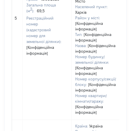
Місто
Загальна площа
Населений пункт:
2
(м
):
69,5
Харків
[Н
Район у місті:
5
Реєстраційний
[Конфіденційна
номер
інформація]
(кадастровий
Тип:
[Конфіденційна
номер для
інформація]
земельної ділянки):
Назва:
[Конфіденційна
[Конфіденційна
інформація]
інформація]
Номер будинку/
земельної ділянки:
[Конфіденційна
інформація]
Номер корпусу/секції/
блоку:
[Конфіденційна
інформація]
Номер квартири/
кімнати/гаражу:
[Конфіденційна
інформація]
Країна:
Україна