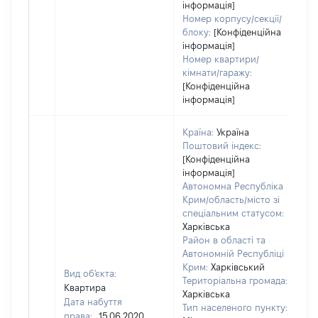
інформація]
Номер корпусу/секції/
блоку:
[Конфіденційна
інформація]
Номер квартири/
кімнати/гаражу:
[Конфіденційна
інформація]
Країна:
Україна
Поштовий індекс:
[Конфіденційна
інформація]
Автономна Республіка
Крим/область/місто зі
спеціальним статусом:
Харківська
Район в області та
Автономній Республіці
Крим:
Харківський
Вид об'єкта:
Територіальна громада:
Квартира
Харківська
Дата набуття
Тип населеного пункту:
права:
15.06.2020