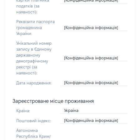
картки платника
податків (за
наявності):
Реквізити паспорта
[Конфіденційна інформація]
громадянина
України:
Унікальний номер
запису в Єдиному
державному
[Конфіденційна інформація]
демографічному
реєстрі (за
наявності):
[Конфіденційна інформація]
Дата народження:
Зареєстроване місце проживання
Україна
Країна:
[Конфіденційна інформація]
Поштовий індекс:
Автономна
Республіка Крим/