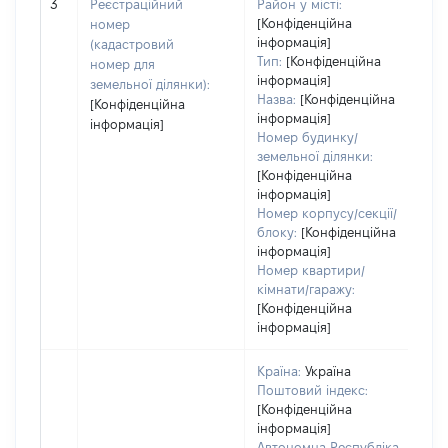
[Н
3
Реєстраційний
Район у місті:
[Конфіденційна
номер
інформація]
(кадастровий
Тип:
[Конфіденційна
номер для
інформація]
земельної ділянки):
Назва:
[Конфіденційна
[Конфіденційна
інформація]
інформація]
Номер будинку/
земельної ділянки:
[Конфіденційна
інформація]
Номер корпусу/секції/
блоку:
[Конфіденційна
інформація]
Номер квартири/
кімнати/гаражу:
[Конфіденційна
інформація]
Країна:
Україна
Поштовий індекс:
[Конфіденційна
інформація]
Автономна Республіка