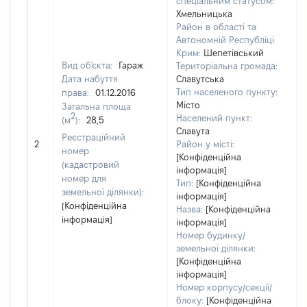
спеціальним статусом:
Хмельницька
Район в області та
Автономній Республіці
Крим:
Шепетівський
Вид об'єкта:
Гараж
Територіальна громада:
Дата набуття
Славутська
Тип населеного пункту:
права:
01.12.2016
Місто
Загальна площа
2
Населений пункт:
(м
):
28,5
Славута
Реєстраційний
[Н
2
Район у місті:
номер
[Конфіденційна
(кадастровий
інформація]
номер для
Тип:
[Конфіденційна
земельної ділянки):
інформація]
[Конфіденційна
Назва:
[Конфіденційна
інформація]
інформація]
Номер будинку/
земельної ділянки:
[Конфіденційна
інформація]
Номер корпусу/секції/
блоку:
[Конфіденційна