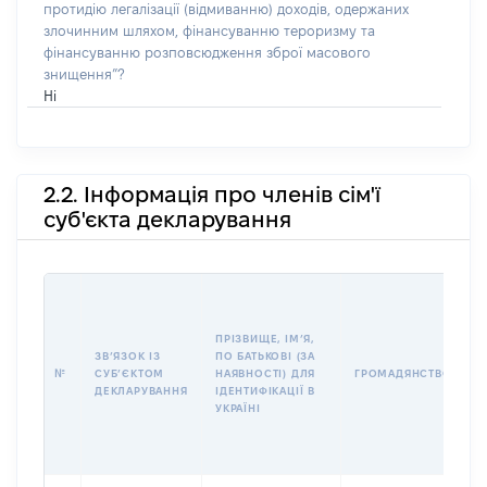
протидію легалізації (відмиванню) доходів, одержаних
злочинним шляхом, фінансуванню тероризму та
фінансуванню розповсюдження зброї масового
знищення”?
Ні
2.2. Інформація про членів сім'ї
суб'єкта декларування
П
І
Б
ПРІЗВИЩЕ, ІМʼЯ,
І
ЗВʼЯЗОК ІЗ
ПО БАТЬКОВІ (ЗА
№
СУБʼЄКТОМ
НАЯВНОСТІ) ДЛЯ
ГРОМАДЯНСТВО
У
ДЕКЛАРУВАННЯ
ІДЕНТИФІКАЦІЇ В
Д
УКРАЇНІ