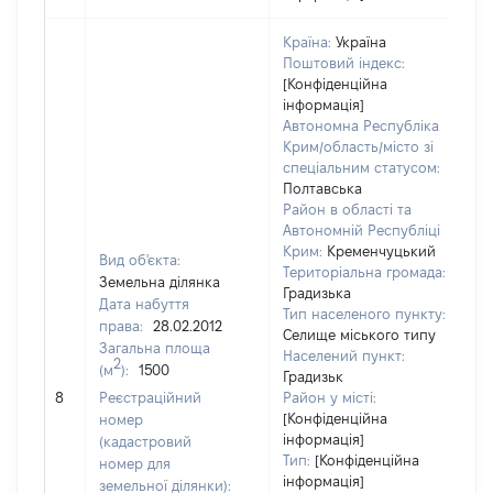
Країна:
Україна
Поштовий індекс:
[Конфіденційна
інформація]
Автономна Республіка
Крим/область/місто зі
спеціальним статусом:
Полтавська
Район в області та
Автономній Республіці
Крим:
Кременчуцький
Вид об'єкта:
Територіальна громада:
Земельна ділянка
Градизька
Дата набуття
Тип населеного пункту:
1
права:
28.02.2012
Селище міського типу
Т
Загальна площа
Населений пункт:
в
2
(м
):
1500
Градизьк
об
8
Реєстраційний
Район у місті:
ва
[Конфіденційна
номер
д
інформація]
(кадастровий
н
Тип:
[Конфіденційна
номер для
п
інформація]
земельної ділянки):