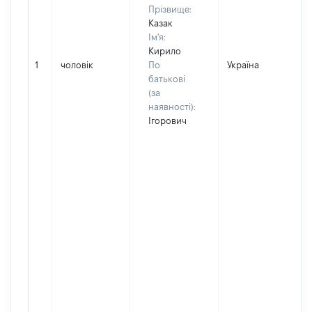
Прізвище:
Казак
Ім'я:
Кирило
1
чоловік
По
Україна
Д
батькові
(за
наявності):
Ігорович