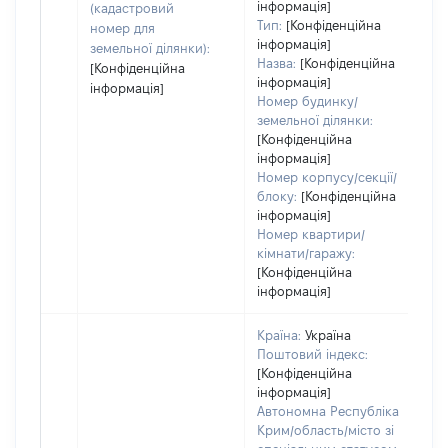
інформація]
(кадастровий
н
Тип:
[Конфіденційна
номер для
п
інформація]
земельної ділянки):
Назва:
[Конфіденційна
[Конфіденційна
інформація]
інформація]
Номер будинку/
земельної ділянки:
[Конфіденційна
інформація]
Номер корпусу/секції/
блоку:
[Конфіденційна
інформація]
Номер квартири/
кімнати/гаражу:
[Конфіденційна
інформація]
Країна:
Україна
Поштовий індекс:
[Конфіденційна
інформація]
Автономна Республіка
Крим/область/місто зі