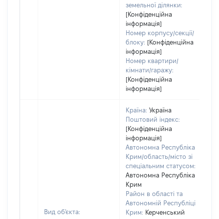
земельної ділянки:
[Конфіденційна
інформація]
Номер корпусу/секції/
блоку:
[Конфіденційна
інформація]
Номер квартири/
кімнати/гаражу:
[Конфіденційна
інформація]
Країна:
Україна
Поштовий індекс:
[Конфіденційна
інформація]
Автономна Республіка
Крим/область/місто зі
спеціальним статусом:
Автономна Республіка
Крим
Район в області та
Автономній Республіці
Вид об'єкта:
Крим:
Керченський