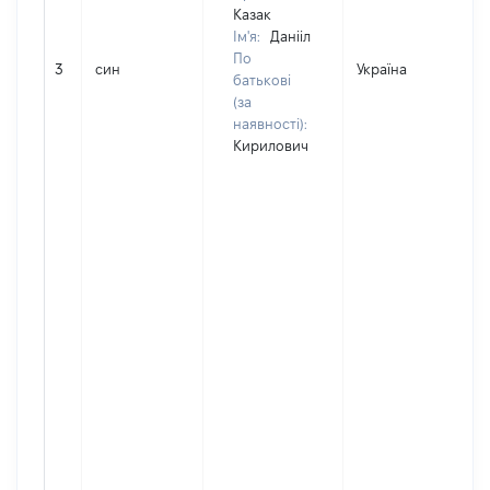
Казак
Ім'я:
Данііл
По
3
син
Україна
Д
батькові
(за
наявності):
Кирилович