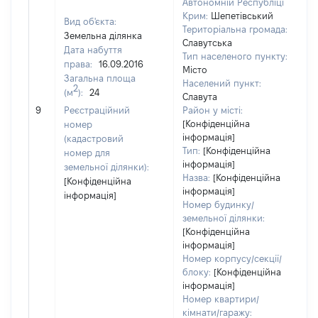
Автономній Республіці
Крим:
Шепетівський
Вид об'єкта:
Територіальна громада:
Земельна ділянка
Славутська
Дата набуття
Тип населеного пункту:
2
права:
16.09.2016
Місто
Т
Загальна площа
Населений пункт:
в
2
(м
):
24
Славута
об
9
Реєстраційний
Район у місті:
ва
[Конфіденційна
номер
д
інформація]
(кадастровий
н
Тип:
[Конфіденційна
номер для
п
інформація]
земельної ділянки):
Назва:
[Конфіденційна
[Конфіденційна
інформація]
інформація]
Номер будинку/
земельної ділянки:
[Конфіденційна
інформація]
Номер корпусу/секції/
блоку:
[Конфіденційна
інформація]
Номер квартири/
кімнати/гаражу: