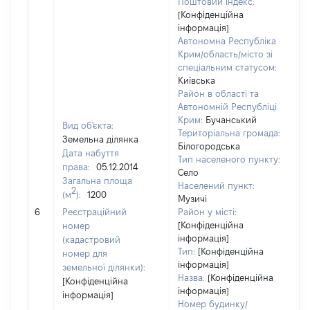
Поштовий індекс:
[Конфіденційна
інформація]
Автономна Республіка
Крим/область/місто зі
спеціальним статусом:
Київська
Район в області та
Автономній Республіці
Крим:
Бучанський
Вид об'єкта:
Територіальна громада:
Земельна ділянка
Білогородська
Дата набуття
Тип населеного пункту:
4
права:
05.12.2014
Село
Т
Загальна площа
Населений пункт:
в
2
(м
):
1200
Музичі
об
6
Реєстраційний
Район у місті:
ва
[Конфіденційна
номер
д
інформація]
(кадастровий
н
Тип:
[Конфіденційна
номер для
п
інформація]
земельної ділянки):
Назва:
[Конфіденційна
[Конфіденційна
інформація]
інформація]
Номер будинку/