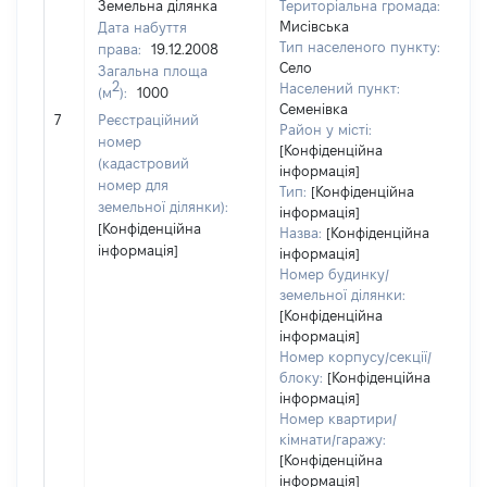
Земельна ділянка
Територіальна громада:
Мисівська
Дата набуття
3
Тип населеного пункту:
права:
19.12.2008
Т
Село
Загальна площа
в
2
Населений пункт:
(м
):
1000
об
Семенівка
7
Реєстраційний
ва
Район у місті:
номер
д
[Конфіденційна
(кадастровий
інформація]
н
номер для
Тип:
[Конфіденційна
п
земельної ділянки):
інформація]
[Конфіденційна
Назва:
[Конфіденційна
інформація]
інформація]
Номер будинку/
земельної ділянки:
[Конфіденційна
інформація]
Номер корпусу/секції/
блоку:
[Конфіденційна
інформація]
Номер квартири/
кімнати/гаражу:
[Конфіденційна
інформація]