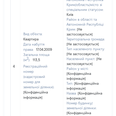
Крим/область/місто зі
спеціальним статусом:
Київ
Район в області та
Автономній Республіці
Крим:
[Не
Вид об'єкта:
застосовується]
Квартира
Територіальна громада:
[Не застосовується]
Дата набуття
Тип населеного пункту:
права:
17.04.2009
[Не застосовується]
Загальна площа
2
Населений пункт:
[Не
(м
):
113,5
застосовується]
[Н
4
Реєстраційний
Район у місті:
номер
[Конфіденційна
(кадастровий
інформація]
номер для
Тип:
[Конфіденційна
земельної ділянки):
інформація]
[Конфіденційна
Назва:
[Конфіденційна
інформація]
інформація]
Номер будинку/
земельної ділянки:
[Конфіденційна