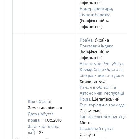
інформація]
Номер квартири/
кімнати/гаражу:
[Конфіденційна
інформація]
Країна:
Україна
Поштовий індекс:
[Конфіденційна
інформація]
Автономна Республіка
Крим/область/місто зі
спеціальним статусом:
Хмельницька
Район в області та
Автономній Республіці
Крим:
Шепетівський
Вид об'єкта:
Територіальна громада:
Земельна ділянка
Славутська
Дата набуття
Тип населеного пункту:
права:
11.08.2016
Місто
Загальна площа
Населений пункт:
2
(м
):
27
Славута