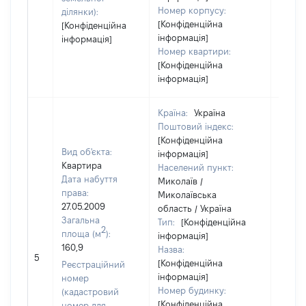
Номер корпусу:
ділянки):
[Конфіденційна
[Конфіденційна
інформація]
інформація]
Номер квартири:
[Конфіденційна
інформація]
Країна:
Україна
Поштовий індекс:
[Конфіденційна
Вид об'єкта:
інформація]
Квартира
Населений пункт:
Дата набуття
Миколаїв /
права:
Миколаївська
27.05.2009
область / Україна
Загальна
Тип:
[Конфіденційна
2
площа (м
):
інформація]
160,9
Назва:
[Не ві
5
[Конфіденційна
Реєстраційний
інформація]
номер
Номер будинку:
(кадастровий
[Конфіденційна
номер для