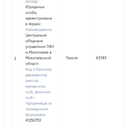
доходу:
Юридична
особа,
зареєстрована
в Україні
Найменування:
Центральне
об'єднане
управління ПФУ
м.Миколаєва в
І
Миколаївській
Пенсія
63183
2
області
(
Код в Єдиному
державному
реєстрі
юридичних
осіб, фізичних
осіб –
підприємців та
громадських
формувань:
41250753