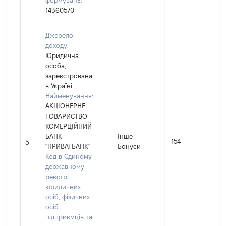
формувань:
14360570
Джерело
доходу:
Юридична
особа,
зареєстрована
в Україні
Найменування:
АКЦІОНЕРНЕ
ТОВАРИСТВО
КОМЕРЦІЙНИЙ
БАНК
Інше
І
154
5
"ПРИВАТБАНК"
Бонуси
Код в Єдиному
(
державному
реєстрі
юридичних
осіб, фізичних
осіб –
підприємців та