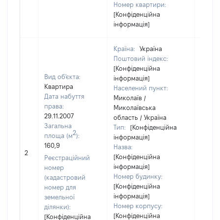
Номер квартири:
[Конфіденційна
інформація]
Країна:
Україна
Поштовий індекс:
[Конфіденційна
Вид об'єкта:
інформація]
Квартира
Населений пункт:
Дата набуття
Миколаїв /
права:
Миколаївська
29.11.2007
область / Україна
Загальна
Тип:
[Конфіденційна
2
площа (м
):
інформація]
160,9
Назва:
[Не ві
2
[Конфіденційна
Реєстраційний
інформація]
номер
Номер будинку:
(кадастровий
[Конфіденційна
номер для
інформація]
земельної
Номер корпусу:
ділянки):
[Конфіденційна
[Конфіденційна