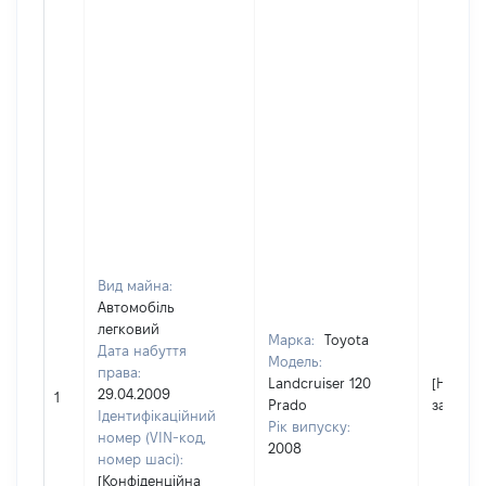
Вид майна:
Автомобіль
легковий
Марка:
Toyota
Дата набуття
Модель:
права:
Landcruiser 120
[Не
29.04.2009
1
Prado
застосо
Ідентифікаційний
Рік випуску:
номер (VIN-код,
2008
номер шасі):
[Конфіденційна