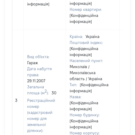
інформація]
інформація]
Номер квартири:
[Конфіденційна
інформація]
Країна:
Україна
Поштовий індекс:
[Конфіденційна
інформація]
Вид об'єкта:
Населений пункт:
Гараж
Миколаїв /
Дата набуття
Миколаївська
права:
область / Україна
29.11.2007
Тип:
[Конфіденційна
Загальна
інформація]
2
площа (м
):
30
Назва:
[Не ві
3
Реєстраційний
[Конфіденційна
номер
інформація]
(кадастровий
Номер будинку:
номер для
[Конфіденційна
земельної
інформація]
ділянки):
Номер корпусу: