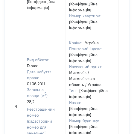
[Конфіденційна
[Конфіденційна
інформація]
інформація]
Номер квартири:
[Конфіденційна
інформація]
Країна:
Україна
Поштовий індекс:
[Конфіденційна
Вид об'єкта:
інформація]
Гараж
Населений пункт:
Дата набуття
Миколаїв /
права:
Миколаївська
01.06.2011
область / Україна
Загальна
Тип:
[Конфіденційна
2
площа (м
):
інформація]
28,2
Назва:
[Не ві
4
[Конфіденційна
Реєстраційний
інформація]
номер
Номер будинку:
(кадастровий
[Конфіденційна
номер для
інформація]
земельної