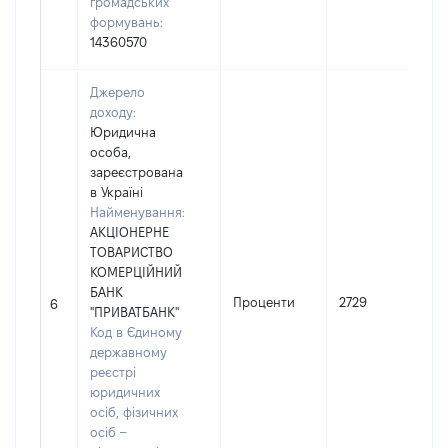
громадських
формувань:
14360570
Джерело
доходу:
Юридична
особа,
зареєстрована
в Україні
Найменування:
АКЦІОНЕРНЕ
ТОВАРИСТВО
КОМЕРЦІЙНИЙ
БАНК
І
Проценти
2729
6
"ПРИВАТБАНК"
Код в Єдиному
(
державному
реєстрі
юридичних
осіб, фізичних
осіб –