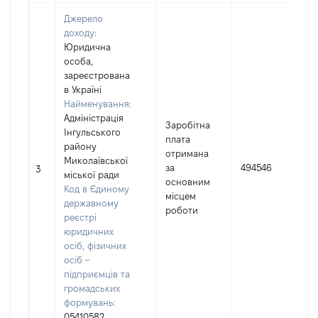
Джерело
доходу:
Юридична
особа,
зареєстрована
в Україні
Найменування:
Адміністрація
Заробітна
Інгульського
плата
району
отримана
І
Миколаївської
за
494546
3
міської ради
основним
(
Код в Єдиному
місцем
державному
роботи
реєстрі
юридичних
осіб, фізичних
осіб –
підприємців та
громадських
формувань:
05410582