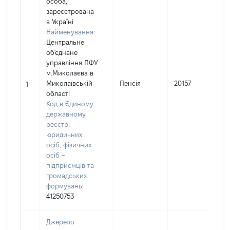
особа,
зареєстрована
в Україні
Найменування:
Центральне
об'єднане
управління ПФУ
м.Миколаєва в
І
Миколаївській
Пенсія
20157
1
області
(
Код в Єдиному
державному
реєстрі
юридичних
осіб, фізичних
осіб –
підприємців та
громадських
формувань:
41250753
Джерело