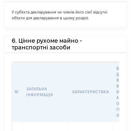
У суб'єкта декларування чи членів його сім'ї відсутні
об'єкти для декларування в цьому розділі.
6. Цінне рухоме майно -
транспортні засоби
ВАРТІС
ДАТУ Н
ВЛАСН
ВОЛОД
ЗАГАЛЬНА
№
ХАРАКТЕРИСТИКА
КОРИС
ІНФОРМАЦІЯ
АБО З
ОСТА
ГРОШ
ОЦІНК