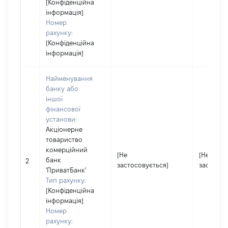
[Конфіденційна
інформація]
Номер
рахунку:
[Конфіденційна
інформація]
Найменування
банку або
іншої
фінансової
установи:
Акціонерне
товариство
комерційний
[Не
[Не
банк
2
застосовується]
застосов
'ПриватБанк'
Тип рахунку:
[Конфіденційна
інформація]
Номер
рахунку: