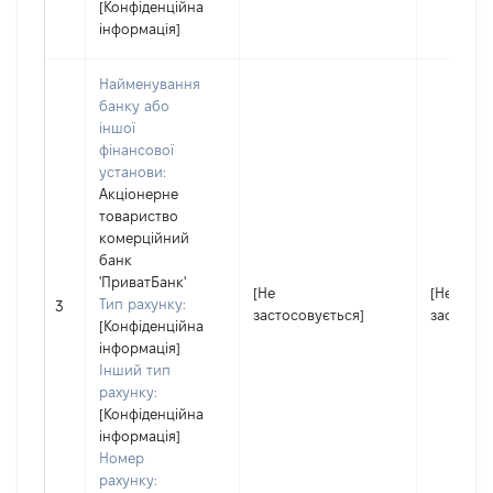
[Конфіденційна
інформація]
Найменування
банку або
іншої
фінансової
установи:
Акціонерне
товариство
комерційний
банк
'ПриватБанк'
[Не
[Не
Тип рахунку:
3
застосовується]
застосов
[Конфіденційна
інформація]
Інший тип
рахунку:
[Конфіденційна
інформація]
Номер
рахунку: