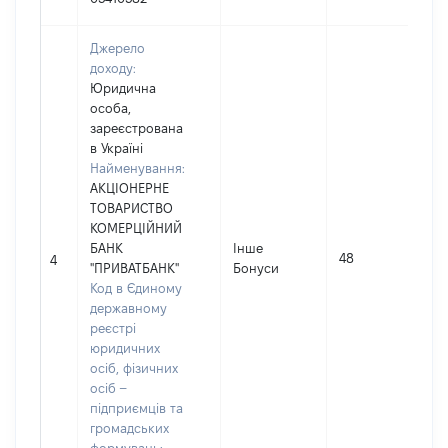
Джерело
доходу:
Юридична
особа,
зареєстрована
в Україні
Найменування:
АКЦІОНЕРНЕ
ТОВАРИСТВО
КОМЕРЦІЙНИЙ
І
БАНК
Інше
48
4
"ПРИВАТБАНК"
Бонуси
(
Код в Єдиному
державному
реєстрі
юридичних
осіб, фізичних
осіб –
підприємців та
громадських