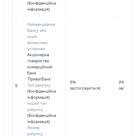
[Конфіденційна
інформація]
Найменування
банку або
іншої
фінансової
установи:
Акціонерне
товариство
комерційний
банк
'ПриватБанк'
[Не
[Не
Тип рахунку:
5
застосовується]
застосов
[Конфіденційна
інформація]
Інший тип
рахунку:
[Конфіденційна
інформація]
Номер
рахунку: