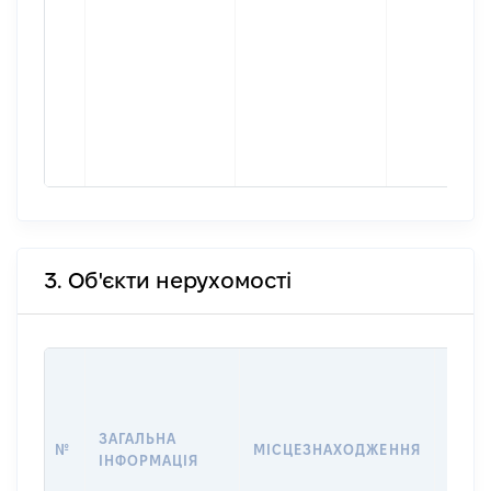
3. Об'єкти нерухомості
ВАРТ
ДАТУ
НАБУ
ЗАГАЛЬНА
ПРАВ
№
МІСЦЕЗНАХОДЖЕННЯ
ІНФОРМАЦІЯ
ЗА
ОСТ