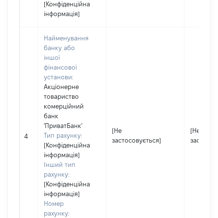
[Конфіденційна
інформація]
Найменування
банку або
іншої
фінансової
установи:
Акціонерне
товариство
комерційний
банк
'ПриватБанк'
[Не
[Не
Тип рахунку:
4
застосовується]
застосов
[Конфіденційна
інформація]
Інший тип
рахунку:
[Конфіденційна
інформація]
Номер
рахунку: