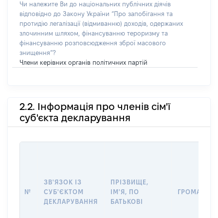
Чи належите Ви до національних публічних діячів
відповідно до Закону України “Про запобігання та
протидію легалізації (відмиванню) доходів, одержаних
злочинним шляхом, фінансуванню тероризму та
фінансуванню розповсюдження зброї масового
знищення”?
Члени керівних органів політичних партій
2.2. Інформація про членів сім'ї
суб'єкта декларування
ЗВ'ЯЗОК ІЗ
ПРІЗВИЩЕ,
№
СУБ'ЄКТОМ
ІМ'Я, ПО
ГРОМАДЯН
ДЕКЛАРУВАННЯ
БАТЬКОВІ