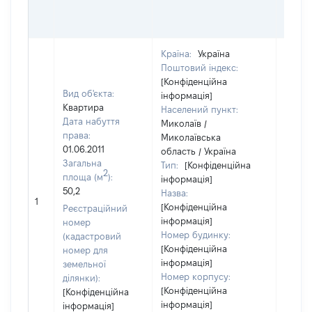
ГРО
ОЦІ
Країна:
Україна
Поштовий індекс:
[Конфіденційна
Вид об'єкта:
інформація]
Квартира
Населений пункт:
Дата набуття
Миколаїв /
права:
Миколаївська
01.06.2011
область / Україна
Загальна
Тип:
[Конфіденційна
2
площа (м
):
інформація]
50,2
Назва:
[Не ві
1
[Конфіденційна
Реєстраційний
інформація]
номер
Номер будинку:
(кадастровий
[Конфіденційна
номер для
інформація]
земельної
Номер корпусу:
ділянки):
[Конфіденційна
[Конфіденційна
інформація]
інформація]