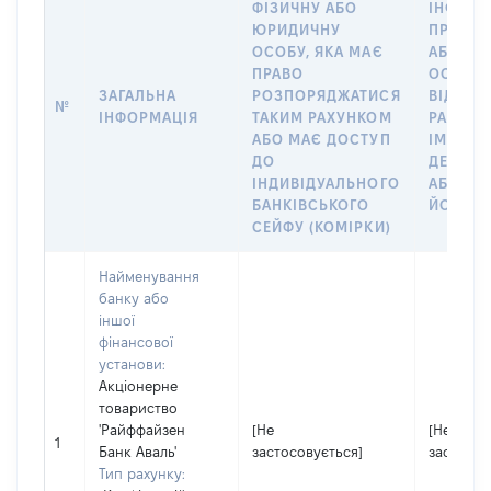
ФІЗИЧНУ АБО
ІНФОРМ
ЮРИДИЧНУ
ПРО ФІ
ОСОБУ, ЯКА МАЄ
АБО Ю
ПРАВО
ОСОБУ,
ЗАГАЛЬНА
РОЗПОРЯДЖАТИСЯ
ВІДКРИ
№
ІНФОРМАЦІЯ
ТАКИМ РАХУНКОМ
РАХУНО
АБО МАЄ ДОСТУП
ІМ’Я СУ
ДО
ДЕКЛАР
ІНДИВІДУАЛЬНОГО
АБО ЧЛ
БАНКІВСЬКОГО
ЙОГО СІ
СЕЙФУ (КОМІРКИ)
Найменування
банку або
іншої
фінансової
установи:
Акціонерне
товариство
'Райффайзен
[Не
[Не
1
Банк Аваль'
застосовується]
застосов
Тип рахунку: