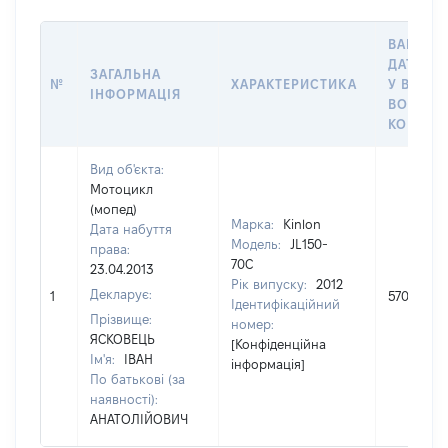
ВАРТІСТ
ДАТУ НА
ЗАГАЛЬНА
№
ХАРАКТЕРИСТИКА
У ВЛАСН
ІНФОРМАЦІЯ
ВОЛОДІ
КОРИСТ
Вид об'єкта:
Мотоцикл
(мопед)
Марка:
Kinlon
Дата набуття
Модель:
JL150-
права:
70C
23.04.2013
Рік випуску:
2012
Декларує:
1
5700
Ідентифікаційний
Прізвище:
номер:
ЯСКОВЕЦЬ
[Конфіденційна
Ім'я:
ІВАН
інформація]
По батькові (за
наявності):
АНАТОЛІЙОВИЧ