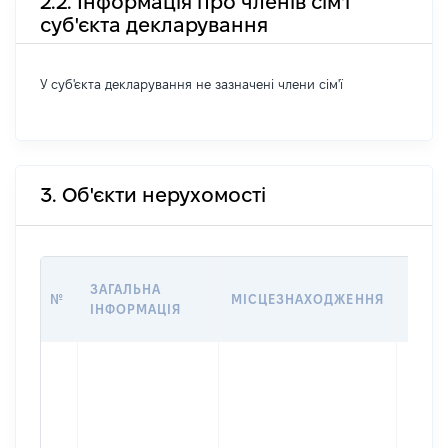
2.2. Інформація про членів сім'ї
суб'єкта декларування
У суб'єкта декларування не зазначені члени сім'ї
3. Об'єкти нерухомості
ВАРТ
ЗАГАЛЬНА
№
МІСЦЕЗНАХОДЖЕННЯ
НА Д
ІНФОРМАЦІЯ
НАБУ