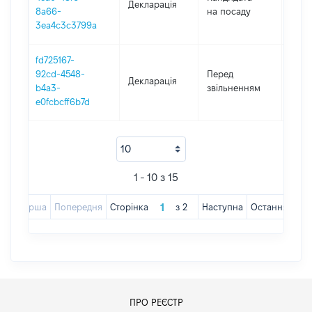
Декларація
2019
8a66-
на посаду
3ea4c3c3799a
fd725167-
01.01
92cd-4548-
Перед
Декларація
-
b4a3-
звільненням
04.0
e0fcbcff6b7d
1 - 10 з 15
Перша
Попередня
Сторінка
з
2
Наступна
Остання
ПРО РЕЄСТР