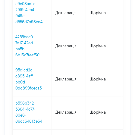
c9e08adb-
29f9-4cb4-
Декларація
Щорічна
2025
949e-
d556d7b98cd4
4255bea0-
7d17-42ed-
Декларація
Щорічна
2024
ba5b-
6b13c7feef30
95c1cd2d-
c895-4aff-
Декларація
Щорічна
2023
bb0d-
0dd899fceca3
b596b342-
5664-4c77-
Декларація
Щорічна
2022
80e6-
86dc34813e34