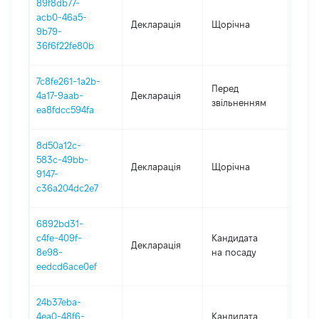
89f8db77-
acb0-46a5-
Декларація
Щорічна
2021
9b79-
36f6f22fe80b
7c8fe261-1a2b-
01.01
Перед
4a17-9aab-
Декларація
-
звільненням
ea8fdcc594fa
14.06
8d50a12c-
583c-49bb-
Декларація
Щорічна
2020
9147-
c36a204dc2e7
6892bd31-
c4fe-409f-
Кандидата
Декларація
2019
8e98-
на посаду
eedcd6ace0ef
24b37eba-
4ea0-48f6-
Кандидата