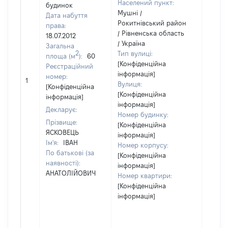
Населений пункт:
будинок
Мушні /
Дата набуття
Рокитнівський район
права:
/ Рівненська область
18.07.2012
/ Україна
Загальна
2
Тип вулиці:
площа (м
):
60
[Конфіденційна
Реєстраційний
інформація]
[Не
номер:
1
Вулиця:
відом
[Конфіденційна
[Конфіденційна
інформація]
інформація]
Декларує:
Номер будинку:
Прізвище:
[Конфіденційна
ЯСКОВЕЦЬ
інформація]
Ім'я:
ІВАН
Номер корпусу:
По батькові (за
[Конфіденційна
наявності):
інформація]
АНАТОЛІЙОВИЧ
Номер квартири:
[Конфіденційна
інформація]