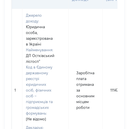
Джерело
доходу:
Юридична
особа,
зареєстрована
в Україні
Найменування:
ДП Остківський
лісгосп"
Код в Єдиному
державному
Заробітна
реєстрі
плата
юридичних
отримана
1
осіб, фізичних
за
11147
осіб –
основним
підприємців та
місцем
громадських
роботи
формувань:
[Не відомо]
Декларує: