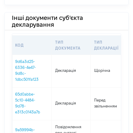
Інші документи суб'єкта
декларування
ТИП
ТИП
КОД
П
ДОКУМЕНТА
ДЕКЛАРАЦІЇ
9d6a3d25-
6336-4e47-
Декларація
Щорічна
2
9d8c-
1dbc501fa123
65d0abbe-
0
5c10-4484-
Перед
Декларація
-
9d78-
звільненням
2
e313c0143a7b
Повідомлення
9a59994b-
про суттєві