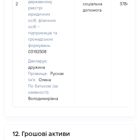
державному
2
соціальна
37840
реєстрі
допомога
юридичних
осіб, фізичних
осіб –
підприємців та
громадських
формувань:
03192508
Декларує:
дружина
Прізвище:
Руснак
Ім'я:
Олена
По батькові (за
наявності):
Володимирівна
12. Грошові активи