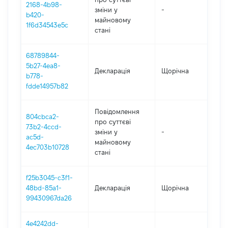
2168-4b98-
зміни y
-
2
b420-
майновому
1f6d34543e5c
стані
68789844-
5b27-4ea8-
Декларація
Щорічна
2
b778-
fdde14957b82
Повідомлення
804cbca2-
про суттєві
73b2-4ccd-
зміни y
-
2
ac5d-
майновому
4ec703b10728
стані
f25b3045-c3f1-
48bd-85a1-
Декларація
Щорічна
2
99430967da26
4e4242dd-