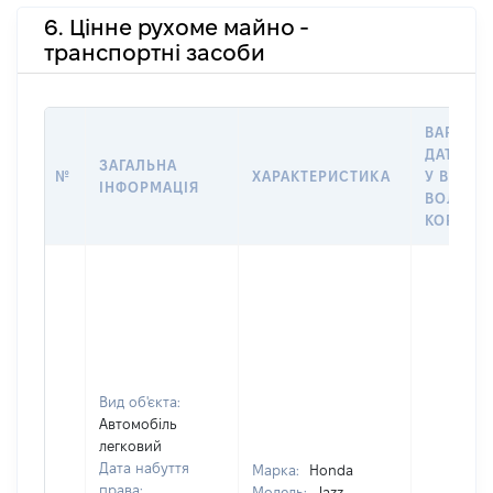
6. Цінне рухоме майно -
транспортні засоби
ВАРТІСТ
ДАТУ НА
ЗАГАЛЬНА
№
ХАРАКТЕРИСТИКА
У ВЛАСН
ІНФОРМАЦІЯ
ВОЛОДІ
КОРИСТ
Вид об'єкта:
Автомобіль
легковий
Дата набуття
Марка:
Honda
права:
Модель:
Jazz