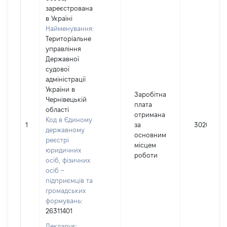
зареєстрована
в Україні
Найменування:
Територіальне
управління
Державної
судової
адміністрації
України в
Заробітна
Чернівецькій
плата
області
отримана
Код в Єдиному
1
за
302025
державному
основним
реєстрі
місцем
юридичних
роботи
осіб, фізичних
осіб –
підприємців та
громадських
формувань:
26311401
Декларує: