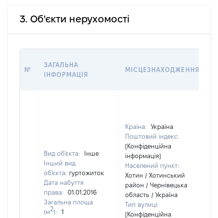
3. Об'єкти нерухомості
В
ЗАГАЛЬНА
№
МІСЦЕЗНАХОДЖЕННЯ
Н
ІНФОРМАЦІЯ
Н
Країна:
Україна
Поштовий індекс:
[Конфіденційна
Вид об'єкта:
Інше
інформація]
Інший вид
Населений пункт:
об'єкта:
гуртожиток
Хотин / Хотинський
Дата набуття
район / Чернівецька
права:
01.01.2016
область / Україна
Загальна площа
Тип вулиці:
2
(м
):
1
[Конфіденційна