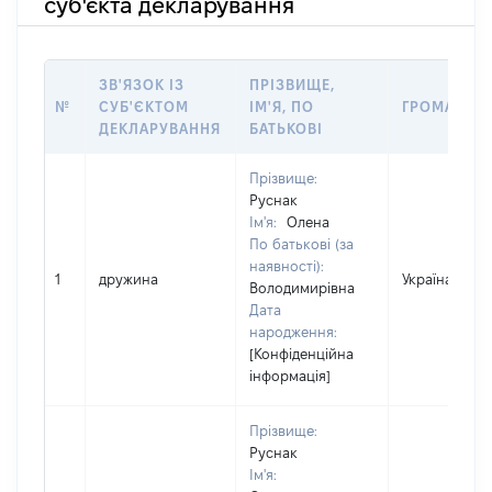
суб'єкта декларування
ЗВ'ЯЗОК ІЗ
ПРІЗВИЩЕ,
№
СУБ'ЄКТОМ
ІМ'Я, ПО
ГРОМАДЯН
ДЕКЛАРУВАННЯ
БАТЬКОВІ
Прізвище:
Руснак
Ім'я:
Олена
По батькові (за
наявності):
1
дружина
Україна
Володимирівна
Дата
народження:
[Конфіденційна
інформація]
Прізвище:
Руснак
Ім'я: