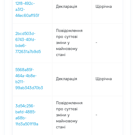
12f8-492c-
Декларація
Щорічна
2
a3f2-
44ec60aff93f
Повідомлення
2bcd503d-
про суттєві
6743-40fd-
зміни y
-
2
bde6-
майновому
772631a7b9d5
стані
5568a85f-
464a-4b8e-
Декларація
Щорічна
2
b211-
99ab343d70b3
Повідомлення
3d54c256-
про суттєві
befd-4885-
зміни y
-
2
a68b-
майновому
1fd3a501f19a
стані