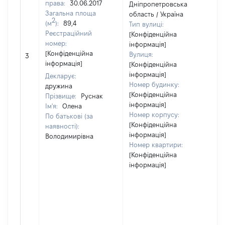
права:
30.06.2017
Дніпропетровська
Загальна площа
область / Україна
2
(м
):
89,4
Тип вулиці:
Реєстраційний
[Конфіденційна
номер:
інформація]
[
[Конфіденційна
Вулиця:
3
в
інформація]
[Конфіденційна
інформація]
Декларує:
Номер будинку:
дружина
[Конфіденційна
Прізвище:
Руснак
інформація]
Ім'я:
Олена
Номер корпусу:
По батькові (за
[Конфіденційна
наявності):
інформація]
Володимирівна
Номер квартири:
[Конфіденційна
інформація]