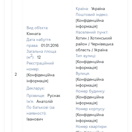
Країна:
Україна
Поштовий індекс:
[Конфіденційна
інформація]
Вид об'єкта:
Населений пункт:
Кімната
Хотин / Хотинський
Дата набуття
район / Чернівецька
права:
01.01.2016
область / Україна
Загальна площа
2
Тип вулиці:
(м
):
12
[Конфіденційна
Реєстраційний
інформація]
номер:
[
Вулиця:
2
[Конфіденційна
в
[Конфіденційна
інформація]
інформація]
Декларує:
Номер будинку:
Прізвище:
Руснак
[Конфіденційна
Ім'я:
Анатолій
інформація]
По батькові (за
Номер корпусу:
наявності):
[Конфіденційна
Іванович
інформація]
Номер квартири: