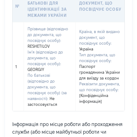
БАТЬКОВІ ДЛЯ
ДОКУМЕНТ, ЩО
№
ІДЕНТИФІКАЦІЇ ЗА
ПОСВІДЧУЄ ОСОБУ
МЕЖАМИ УКРАЇНИ
Прізвище (відповідно
Країна, в якій видано
до документа, що
документ, що
посвідчує особу):
посвідчує особу:
RESHETILOV
Україна
Ім’я (відповідно до
Тип документа, що
документа, що
посвідчує особу:
посвідчує особу):
Паспорт
1
GEORGIY
громадянина України
По батькові
для виїзду за кордон
(відповідно до
Реквізити документа,
документа, що
що посвідчує особу:
посвідчує особу) (за
[Конфіденційна
наявності):
Не
інформація]
застосовується
Інформація про місце роботи або проходження
служби (або місце майбутньої роботи чи