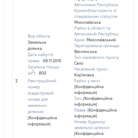
Автономна Республіка
Крим/область/місто зі
спеціальним статусом:
Миколаївська
Район в області та
Автономній Республіці
Вид об'єкта:
Крим:
Миколаївський
Земельна
Територіальна громада:
ділянка
Веснянська
Дата набуття
Тип населеного пункту:
2852
права:
09.11.2015
Село
Тип
Загальна площа
Населений пункт:
варт
2
(м
):
800
Кир’яківка
обʼє
2
Реєстраційний
Район у місті:
варт
[Конфіденційна
номер
дату
інформація]
(кадастровий
набу
Тип:
[Конфіденційна
номер для
пра
інформація]
земельної
Назва:
[Конфіденційна
ділянки):
інформація]
[Конфіденційна
Номер будинку/
інформація]
земельної ділянки:
[Конфіденційна