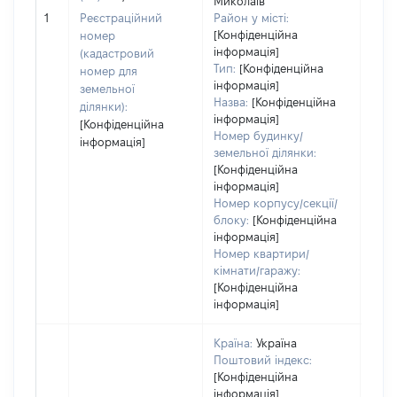
Миколаїв
[Не 
1
Реєстраційний
Район у місті:
[Конфіденційна
номер
інформація]
(кадастровий
Тип:
[Конфіденційна
номер для
інформація]
земельної
Назва:
[Конфіденційна
ділянки):
інформація]
[Конфіденційна
Номер будинку/
інформація]
земельної ділянки:
[Конфіденційна
інформація]
Номер корпусу/секції/
блоку:
[Конфіденційна
інформація]
Номер квартири/
кімнати/гаражу:
[Конфіденційна
інформація]
Країна:
Україна
Поштовий індекс:
[Конфіденційна
інформація]