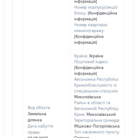
інформація]
Номер корпусу/секції/
блоку:
[Конфіденційна
інформація]
Номер квартири/
кімнати/гаражу:
[Конфіденційна
інформація]
Країна:
Україна
Поштовий індекс:
[Конфіденційна
інформація]
Автономна Республіка
Крим/область/місто зі
спеціальним статусом:
Миколаївська
Район в області та
Вид об'єкта:
Автономній Республіці
Земельна
Крим:
Миколаївський
ділянка
Територіальна громада:
Дата набуття
Мішково-Погорілівська
Тип населеного пункту:
права:
Селище