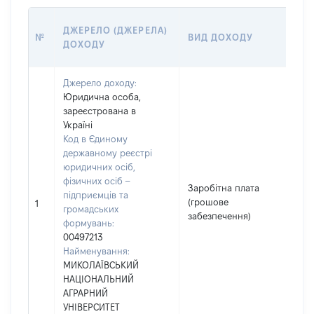
РО
ДЖЕРЕЛО (ДЖЕРЕЛА)
№
ВИД ДОХОДУ
(ВА
ДОХОДУ
ГР
Джерело доходу:
Юридична особа,
зареєстрована в
Україні
Код в Єдиному
державному реєстрі
юридичних осіб,
фізичних осіб –
Заробітна плата
підприємців та
(грошове
82
1
громадських
забезпечення)
формувань:
00497213
Найменування:
МИКОЛАЇВСЬКИЙ
НАЦІОНАЛЬНИЙ
АГРАРНИЙ
УНІВЕРСИТЕТ