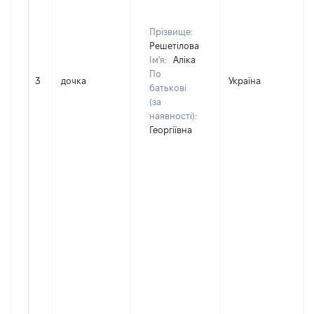
Прізвище:
Решетілова
Ім'я:
Аліка
По
3
дочка
Україна
батькові
(за
наявності):
Георгіївна