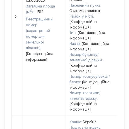
02.05.2023
Населений пункт:
Загальна площа
2
Святомиколаївка
(м
):
1512
[Не 
3
Район у місті:
Реєстраційний
[Конфіденційна
номер
інформація]
(кадастровий
Тип:
[Конфіденційна
номер для
інформація]
земельної
Назва:
[Конфіденційна
ділянки):
інформація]
[Конфіденційна
Номер будинку/
інформація]
земельної ділянки:
[Конфіденційна
інформація]
Номер корпусу/секції/
блоку:
[Конфіденційна
інформація]
Номер квартири/
кімнати/гаражу:
[Конфіденційна
інформація]
Країна:
Україна
Поштовий індекс: