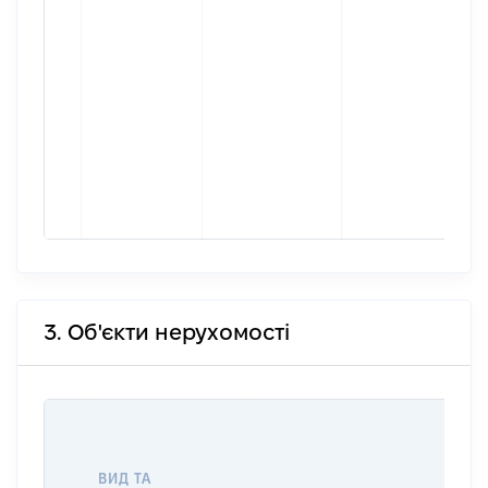
3. Об'єкти нерухомості
ВАР
ДАТ
НАБ
ВИД ТА