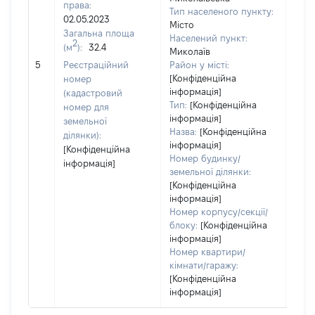
права:
Тип населеного пункту:
02.05.2023
Місто
Загальна площа
Населений пункт:
2
(м
):
32.4
Миколаїв
[Не 
5
Реєстраційний
Район у місті:
[Конфіденційна
номер
інформація]
(кадастровий
Тип:
[Конфіденційна
номер для
інформація]
земельної
Назва:
[Конфіденційна
ділянки):
інформація]
[Конфіденційна
Номер будинку/
інформація]
земельної ділянки:
[Конфіденційна
інформація]
Номер корпусу/секції/
блоку:
[Конфіденційна
інформація]
Номер квартири/
кімнати/гаражу:
[Конфіденційна
інформація]