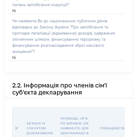
питань запобігання корупції?
Ні
Чи належите Ви до національних публічних діячів
відповідно до Закону України "Про запобігання та
протидію легалізації (відмиванню) доходів, одержаних
злочинним шляхом, фінансуванню тероризму та
фінансуванню розповсюдження зброї масового
знищення"?
Ні
2.2. Інформація про членів сім'ї
суб'єкта декларування
П
ПРІЗВИЩЕ, ІМʼЯ,
Б
ЗВʼЯЗОК ІЗ
ПО БАТЬКОВІ (ЗА
І
№
СУБʼЄКТОМ
НАЯВНОСТІ) ДЛЯ
ГРОМАДЯНСТВО
М
ДЕКЛАРУВАННЯ
ІДЕНТИФІКАЦІЇ В