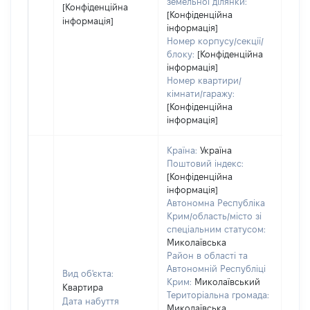
земельної ділянки:
[Конфіденційна
[Конфіденційна
інформація]
інформація]
Номер корпусу/секції/
блоку:
[Конфіденційна
інформація]
Номер квартири/
кімнати/гаражу:
[Конфіденційна
інформація]
Країна:
Україна
Поштовий індекс:
[Конфіденційна
інформація]
Автономна Республіка
Крим/область/місто зі
спеціальним статусом:
Миколаївська
Район в області та
Автономній Республіці
Вид об'єкта:
Крим:
Миколаївський
Квартира
Територіальна громада:
Дата набуття
Миколаївська