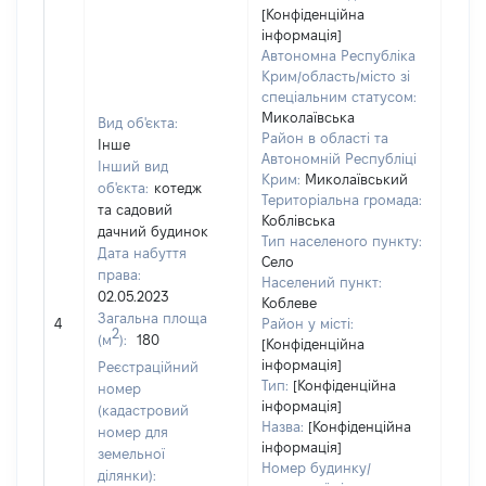
[Конфіденційна
інформація]
Автономна Республіка
Крим/область/місто зі
спеціальним статусом:
Миколаївська
Вид об'єкта:
Район в області та
Інше
Автономній Республіці
Інший вид
Крим:
Миколаївський
об'єкта:
котедж
Територіальна громада:
та садовий
Коблівська
дачний будинок
Тип населеного пункту:
Дата набуття
Село
права:
Населений пункт:
02.05.2023
Коблеве
Загальна площа
[Не 
4
Район у місті:
2
(м
):
180
[Конфіденційна
інформація]
Реєстраційний
Тип:
[Конфіденційна
номер
інформація]
(кадастровий
Назва:
[Конфіденційна
номер для
інформація]
земельної
Номер будинку/
ділянки):