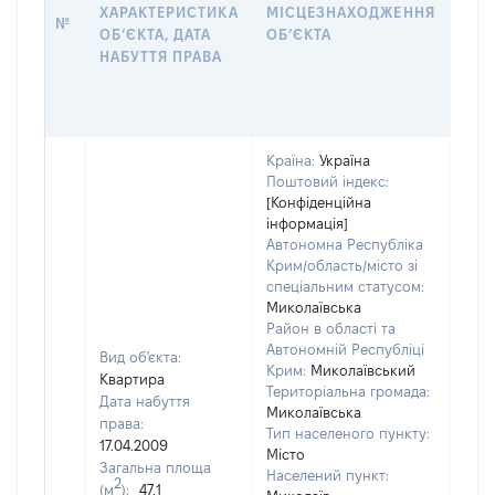
ПРА
ХАРАКТЕРИСТИКА
МІСЦЕЗНАХОДЖЕННЯ
№
ЗА
ОБʼЄКТА, ДАТА
ОБʼЄКТА
ОС
НАБУТТЯ ПРАВА
ГР
ОЦІ
ГРН
Країна:
Україна
Поштовий індекс:
[Конфіденційна
інформація]
Автономна Республіка
Крим/область/місто зі
спеціальним статусом:
Миколаївська
Район в області та
Автономній Республіці
Вид об'єкта:
Крим:
Миколаївський
Квартира
Територіальна громада:
Дата набуття
Миколаївська
права:
Тип населеного пункту:
17.04.2009
Місто
Загальна площа
Населений пункт:
2
(м
):
47,1