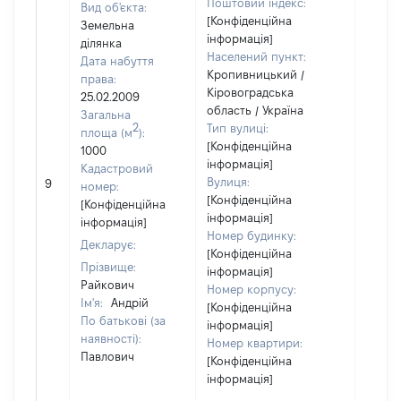
Поштовий індекс:
Вид об'єкта:
[Конфіденційна
Земельна
інформація]
ділянка
Населений пункт:
Дата набуття
Кропивницький /
права:
Кіровоградська
25.02.2009
область / Україна
Загальна
2
Тип вулиці:
площа (м
):
[Конфіденційна
1000
інформація]
Кадастровий
Вулиця:
9
52200
номер:
[Конфіденційна
[Конфіденційна
інформація]
інформація]
Номер будинку:
Декларує:
[Конфіденційна
Прізвище:
інформація]
Райкович
Номер корпусу:
Ім'я:
Андрій
[Конфіденційна
По батькові (за
інформація]
наявності):
Номер квартири:
Павлович
[Конфіденційна
інформація]