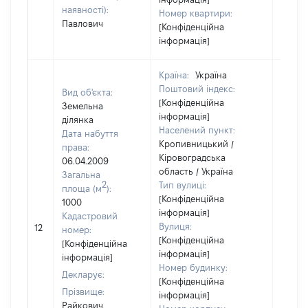
наявності):
Номер квартири:
Павлович
[Конфіденційна
інформація]
Країна:
Україна
Поштовий індекс:
Вид об'єкта:
[Конфіденційна
Земельна
інформація]
ділянка
Населений пункт:
Дата набуття
Кропивницький /
права:
Кіровоградська
06.04.2009
область / Україна
Загальна
2
Тип вулиці:
площа (м
):
[Конфіденційна
1000
інформація]
Кадастровий
Вулиця:
12
52200
номер:
[Конфіденційна
[Конфіденційна
інформація]
інформація]
Номер будинку:
Декларує:
[Конфіденційна
Прізвище:
інформація]
Райкович