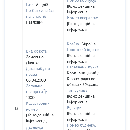
Номер корпусу:
Ім'я:
Андрій
[Конфіденційна
По батькові (за
інформація]
наявності):
Номер квартири:
Павлович
[Конфіденційна
інформація]
Країна:
Україна
Поштовий індекс:
Вид об'єкта:
[Конфіденційна
Земельна
інформація]
ділянка
Населений пункт:
Дата набуття
Кропивницький /
права:
Кіровоградська
06.04.2009
область / Україна
Загальна
2
Тип вулиці:
площа (м
):
[Конфіденційна
1000
інформація]
Кадастровий
Вулиця:
13
52200
номер:
[Конфіденційна
[Конфіденційна
інформація]
інформація]
Номер будинку:
Декларує: