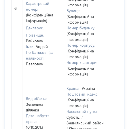
Кадастровий
інформація]
6
8300
номер:
Вулиця:
[Конфіденційна
[Конфіденційна
інформація]
інформація]
Декларує:
Номер будинку:
[Конфіденційна
Прізвище:
інформація]
Райкович
Номер корпусу:
Ім'я:
Андрій
[Конфіденційна
По батькові (за
інформація]
наявності):
Номер квартири:
Павлович
[Конфіденційна
інформація]
Країна:
Україна
Поштовий індекс:
Вид об'єкта:
[Конфіденційна
Земельна
інформація]
ділянка
Населений пункт:
Дата набуття
Суботці /
права:
Знам'янський район
10.10.2013
/ Кіровоградська