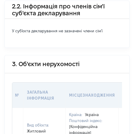
2.2. Інформація про членів сім'ї
суб'єкта декларування
У суб'єкта декларування не зазначені члени сім'ї
3. Об'єкти нерухомості
ВАРТ
ЗАГАЛЬНА
№
МІСЦЕЗНАХОДЖЕННЯ
НА Д
ІНФОРМАЦІЯ
НАБУ
Країна:
Україна
Поштовий індекс:
Вид об'єкта:
[Конфіденційна
Житловий
інформація]