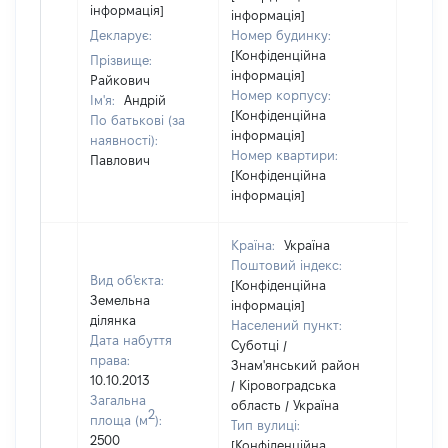
інформація]
інформація]
Декларує:
Номер будинку:
[Конфіденційна
Прізвище:
інформація]
Райкович
Номер корпусу:
Ім'я:
Андрій
[Конфіденційна
По батькові (за
інформація]
наявності):
Номер квартири:
Павлович
[Конфіденційна
інформація]
Країна:
Україна
Поштовий індекс:
Вид об'єкта:
[Конфіденційна
Земельна
інформація]
ділянка
Населений пункт:
Дата набуття
Суботці /
права:
Знам'янський район
10.10.2013
/ Кіровоградська
Загальна
область / Україна
2
площа (м
):
Тип вулиці:
2500
[Конфіденційна