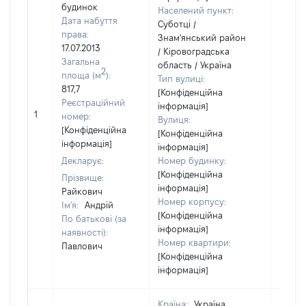
будинок
Населений пункт:
Дата набуття
Суботці /
права:
Знам'янський район
17.07.2013
/ Кіровоградська
Загальна
область / Україна
2
площа (м
):
Тип вулиці:
817,7
[Конфіденційна
Реєстраційний
інформація]
[Не
1
номер:
Вулиця:
відом
[Конфіденційна
[Конфіденційна
інформація]
інформація]
Декларує:
Номер будинку:
[Конфіденційна
Прізвище:
інформація]
Райкович
Номер корпусу:
Ім'я:
Андрій
[Конфіденційна
По батькові (за
інформація]
наявності):
Номер квартири:
Павлович
[Конфіденційна
інформація]
Країна:
Україна