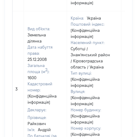
інформація]
Країна:
Україна
Поштовий індекс:
Вид об'єкта:
[Конфіденційна
Земельна
інформація]
ділянка
Населений пункт:
Дата набуття
Суботці /
права:
Знам'янський район
25.12.2008
/ Кіровоградська
Загальна
область / Україна
2
площа (м
):
Тип вулиці:
1600
[Конфіденційна
Кадастровий
інформація]
3
5000
номер:
Вулиця:
[Конфіденційна
[Конфіденційна
інформація]
інформація]
Декларує:
Номер будинку:
[Конфіденційна
Прізвище:
інформація]
Райкович
Номер корпусу:
Ім'я:
Андрій
[Конфіденційна
По батькові (за