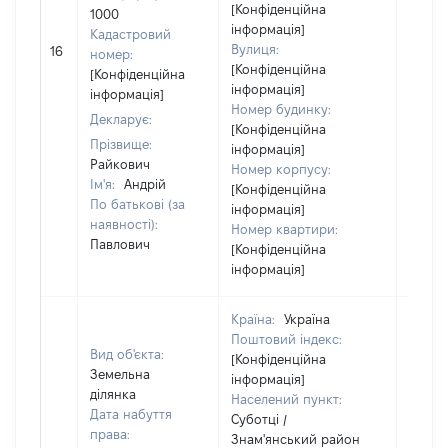
[Конфіденційна
1000
інформація]
Кадастровий
Вулиця:
16
52200
номер:
[Конфіденційна
[Конфіденційна
інформація]
інформація]
Номер будинку:
Декларує:
[Конфіденційна
Прізвище:
інформація]
Райкович
Номер корпусу:
Ім'я:
Андрій
[Конфіденційна
По батькові (за
інформація]
наявності):
Номер квартири:
Павлович
[Конфіденційна
інформація]
Країна:
Україна
Поштовий індекс:
Вид об'єкта:
[Конфіденційна
Земельна
інформація]
ділянка
Населений пункт:
Дата набуття
Суботці /
права:
Знам'янський район