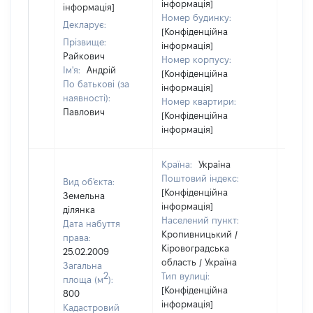
інформація]
інформація]
Номер будинку:
Декларує:
[Конфіденційна
Прізвище:
інформація]
Райкович
Номер корпусу:
Ім'я:
Андрій
[Конфіденційна
По батькові (за
інформація]
наявності):
Номер квартири:
Павлович
[Конфіденційна
інформація]
Країна:
Україна
Поштовий індекс:
Вид об'єкта:
[Конфіденційна
Земельна
інформація]
ділянка
Населений пункт:
Дата набуття
Кропивницький /
права:
Кіровоградська
25.02.2009
область / Україна
Загальна
2
Тип вулиці:
площа (м
):
[Конфіденційна
800
інформація]
Кадастровий