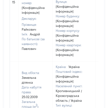
Вулиця:
15
41553
номер:
[Конфіденційна
[Конфіденційна
інформація]
інформація]
Номер будинку:
Декларує:
[Конфіденційна
Прізвище:
інформація]
Райкович
Номер корпусу:
Ім'я:
Андрій
[Конфіденційна
По батькові (за
інформація]
наявності):
Номер квартири:
Павлович
[Конфіденційна
інформація]
Країна:
Україна
Поштовий індекс:
Вид об'єкта:
[Конфіденційна
Земельна
інформація]
ділянка
Населений пункт:
Дата набуття
Кропивницький /
права:
Кіровоградська
25.02.2009
область / Україна
Загальна
2
Тип вулиці:
площа (м
):