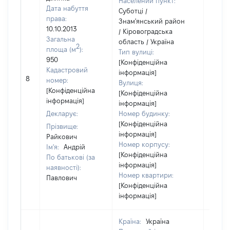
Населений пункт:
Дата набуття
Суботці /
права:
Знам'янський район
10.10.2013
/ Кіровоградська
Загальна
область / Україна
2
площа (м
):
Тип вулиці:
950
[Конфіденційна
Кадастровий
інформація]
8
3100
номер:
Вулиця:
[Конфіденційна
[Конфіденційна
інформація]
інформація]
Декларує:
Номер будинку:
[Конфіденційна
Прізвище:
інформація]
Райкович
Номер корпусу:
Ім'я:
Андрій
[Конфіденційна
По батькові (за
інформація]
наявності):
Номер квартири:
Павлович
[Конфіденційна
інформація]
Країна:
Україна