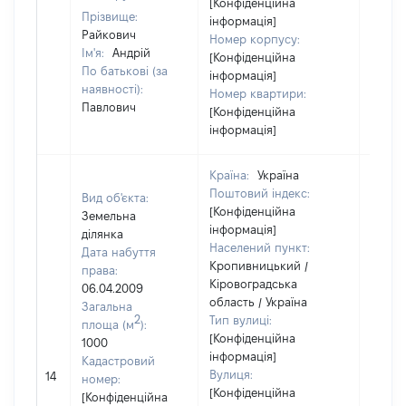
[Конфіденційна
Прізвище:
інформація]
Райкович
Номер корпусу:
Ім'я:
Андрій
[Конфіденційна
По батькові (за
інформація]
наявності):
Номер квартири:
Павлович
[Конфіденційна
інформація]
Країна:
Україна
Поштовий індекс:
Вид об'єкта:
[Конфіденційна
Земельна
інформація]
ділянка
Населений пункт:
Дата набуття
Кропивницький /
права:
Кіровоградська
06.04.2009
область / Україна
Загальна
2
Тип вулиці:
площа (м
):
[Конфіденційна
1000
інформація]
Кадастровий
Вулиця:
14
52200
номер:
[Конфіденційна
[Конфіденційна