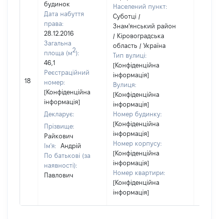
будинок
Населений пункт:
Дата набуття
Суботці /
права:
Знам'янський район
28.12.2016
/ Кіровоградська
Загальна
область / Україна
2
площа (м
):
Тип вулиці:
46,1
[Конфіденційна
Реєстраційний
інформація]
18
33700
номер:
Вулиця:
[Конфіденційна
[Конфіденційна
інформація]
інформація]
Декларує:
Номер будинку:
[Конфіденційна
Прізвище:
інформація]
Райкович
Номер корпусу:
Ім'я:
Андрій
[Конфіденційна
По батькові (за
інформація]
наявності):
Номер квартири:
Павлович
[Конфіденційна
інформація]