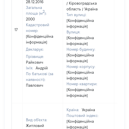
28.12.2016
/ Кіровоградська
Загальна
область / Україна
2
площа (м
):
Тип вулиці:
2000
[Конфіденційна
Кадастровий
інформація]
17
35600
номер:
Вулиця:
[Конфіденційна
[Конфіденційна
інформація]
інформація]
Декларує:
Номер будинку:
[Конфіденційна
Прізвище:
інформація]
Райкович
Номер корпусу:
Ім'я:
Андрій
[Конфіденційна
По батькові (за
інформація]
наявності):
Номер квартири:
Павлович
[Конфіденційна
інформація]
Країна:
Україна
Поштовий індекс:
Вид об'єкта:
[Конфіденційна
Житловий
інформація]