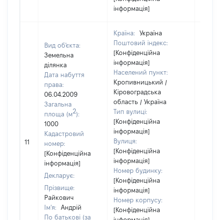
інформація]
Країна:
Україна
Поштовий індекс:
Вид об'єкта:
[Конфіденційна
Земельна
інформація]
ділянка
Населений пункт:
Дата набуття
Кропивницький /
права:
Кіровоградська
06.04.2009
область / Україна
Загальна
2
Тип вулиці:
площа (м
):
[Конфіденційна
1000
інформація]
Кадастровий
Вулиця:
11
52200
номер:
[Конфіденційна
[Конфіденційна
інформація]
інформація]
Номер будинку:
Декларує:
[Конфіденційна
Прізвище:
інформація]
Райкович
Номер корпусу:
Ім'я:
Андрій
[Конфіденційна
По батькові (за
інформація]