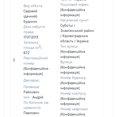
Поштовий індекс:
Вид об'єкта:
[Конфіденційна
Садовий
інформація]
(дачний)
Населений пункт:
будинок
Суботці /
Дата набуття
Знам'янський район
права:
/ Кіровоградська
17.07.2013
область / Україна
Загальна
2
Тип вулиці:
площа (м
):
[Конфіденційна
67.2
інформація]
[Не
Реєстраційний
2
Вулиця:
відом
номер:
[Конфіденційна
[Конфіденційна
інформація]
інформація]
Номер будинку:
Декларує:
[Конфіденційна
Прізвище:
інформація]
Райкович
Номер корпусу:
Ім'я:
Андрій
[Конфіденційна
По батькові (за
інформація]
наявності):
Номер квартири:
Павлович
[Конфіденційна