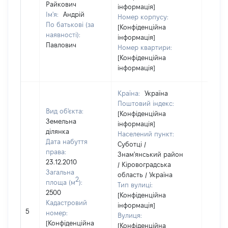
Райкович
інформація]
Ім'я:
Андрій
Номер корпусу:
По батькові (за
[Конфіденційна
наявності):
інформація]
Павлович
Номер квартири:
[Конфіденційна
інформація]
Країна:
Україна
Поштовий індекс:
Вид об'єкта:
[Конфіденційна
Земельна
інформація]
ділянка
Населений пункт:
Дата набуття
Суботці /
права:
Знам'янський район
23.12.2010
/ Кіровоградська
Загальна
область / Україна
2
площа (м
):
Тип вулиці:
2500
[Конфіденційна
Кадастровий
інформація]
5
52525
номер:
Вулиця:
[Конфіденційна
[Конфіденційна