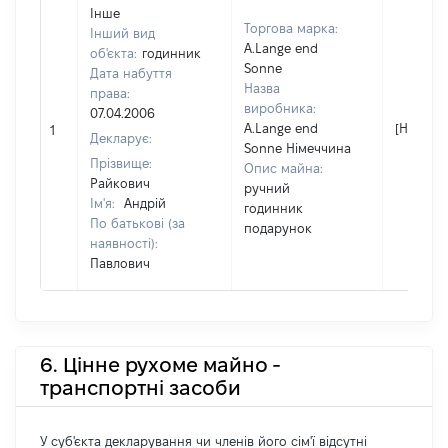
Інше
Торгова марка:
Інший вид
A.Lange end
об'єкта:
годинник
Sonne
Дата набуття
Назва
права:
виробника:
07.04.2006
A.Lange end
[Не відо
1
Декларує:
Sonne Німеччина
Прізвище:
Опис майна:
Райкович
ручний
Ім'я:
Андрій
годинник
По батькові (за
подарунок
наявності):
Павлович
6. Цінне рухоме майно -
транспортні засоби
У суб'єкта декларування чи членів його сім'ї відсутні