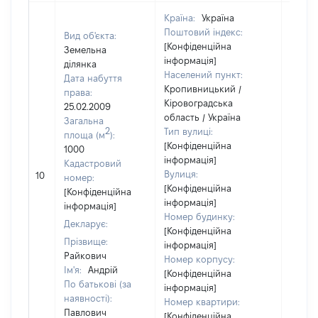
Країна:
Україна
Поштовий індекс:
Вид об'єкта:
[Конфіденційна
Земельна
інформація]
ділянка
Населений пункт:
Дата набуття
Кропивницький /
права:
Кіровоградська
25.02.2009
область / Україна
Загальна
2
Тип вулиці:
площа (м
):
[Конфіденційна
1000
інформація]
Кадастровий
Вулиця:
10
52200
номер:
[Конфіденційна
[Конфіденційна
інформація]
інформація]
Номер будинку:
Декларує:
[Конфіденційна
Прізвище:
інформація]
Райкович
Номер корпусу:
Ім'я:
Андрій
[Конфіденційна
По батькові (за
інформація]
наявності):
Номер квартири:
Павлович
[Конфіденційна