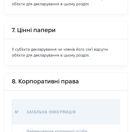
об'єкти для декларування в цьому розділі.
7. Цінні папери
У суб'єкта декларування чи членів його сім'ї відсутні
об'єкти для декларування в цьому розділі.
8. Корпоративні права
ВАР
№
ЗАГАЛЬНА ІНФОРМАЦІЯ
ГР
ВИР
Найменування юридичної особи: