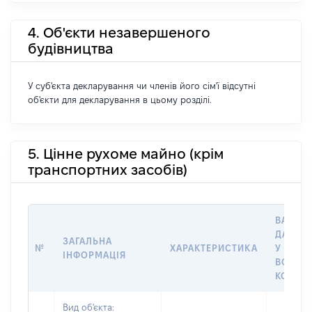
4. Об'єкти незавершеного
будівництва
У суб'єкта декларування чи членів його сім'ї відсутні
об'єкти для декларування в цьому розділі.
5. Цінне рухоме майно (крім
транспортних засобів)
ВАРТІС
ДАТУ Н
ЗАГАЛЬНА
№
ХАРАКТЕРИСТИКА
У ВЛАС
ІНФОРМАЦІЯ
ВОЛОД
КОРИС
Вид об'єкта: