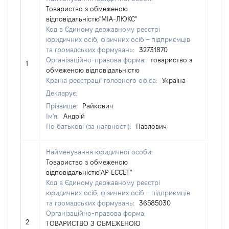
Товариство з обмеженою
відповідальністю"МІА-ЛЮКС"
Код в Єдиному державному реєстрі
юридичних осіб, фізичних осіб – підприємців
та громадських формувань:
32731870
Організаційно-правова форма:
товариство з
1
244
обмеженою відповідальністю
Країна реєстрації головного офіса:
Україна
Декларує:
Прізвище:
Райкович
Ім'я:
Андрій
По батькові (за наявності):
Павлович
Найменування юридичної особи:
Товариство з обмеженою
відповідальністю"АР ЕССЕТ"
Код в Єдиному державному реєстрі
юридичних осіб, фізичних осіб – підприємців
та громадських формувань:
36585030
Організаційно-правова форма:
2
1975
ТОВАРИСТВО З ОБМЕЖЕНОЮ