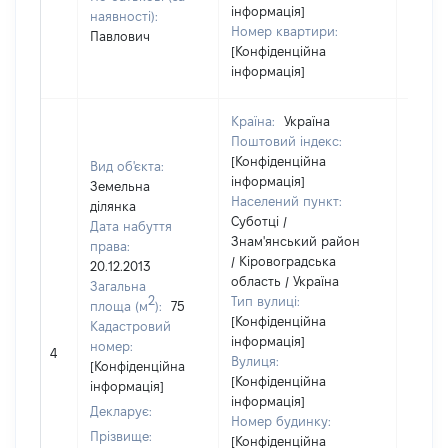
інформація]
наявності):
Номер квартири:
Павлович
[Конфіденційна
інформація]
Країна:
Україна
Поштовий індекс:
[Конфіденційна
Вид об'єкта:
інформація]
Земельна
Населений пункт:
ділянка
Суботці /
Дата набуття
Знам'янський район
права:
/ Кіровоградська
20.12.2013
область / Україна
Загальна
2
Тип вулиці:
площа (м
):
75
[Конфіденційна
Кадастровий
інформація]
номер:
4
300
Вулиця:
[Конфіденційна
[Конфіденційна
інформація]
інформація]
Декларує:
Номер будинку:
Прізвище:
[Конфіденційна