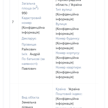
Загальна
область / Україна
2
площа (м
):
Тип вулиці:
950
[Конфіденційна
Кадастровий
інформація]
7
3100
номер:
Вулиця:
[Конфіденційна
[Конфіденційна
інформація]
інформація]
Декларує:
Номер будинку:
[Конфіденційна
Прізвище:
інформація]
Райкович
Номер корпусу:
Ім'я:
Андрій
[Конфіденційна
По батькові (за
інформація]
наявності):
Номер квартири:
Павлович
[Конфіденційна
інформація]
Країна:
Україна
Поштовий індекс:
Вид об'єкта:
[Конфіденційна
Земельна
інформація]
ділянка