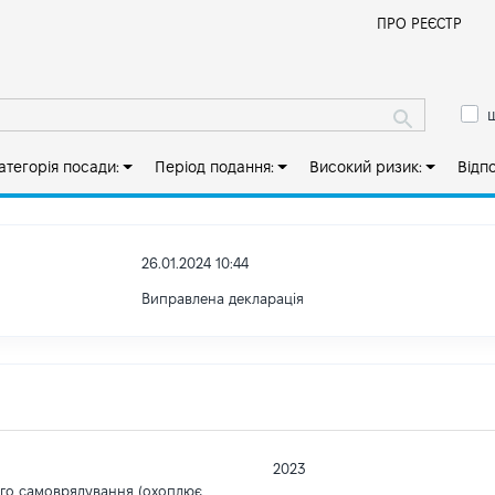
Й
ПРО РЕЄСТР
ш
атегорія посади:
Період подання:
Високий ризик:
Відп
26.01.2024 10:44
Виправлена декларація
2023
ого самоврядування (охоплює