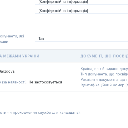
[Конфіденційна інформація]
[Конфіденційна інформація]
окументи, які
Так
ржави
 ЗА МЕЖАМИ УКРАЇНИ
ДОКУМЕНТ, ЩО ПОСВІ
Країна, в якій видано док
Barzdova
Тип документа, що посвід
Реквізити документа, що 
 (за наявності):
Не застосовується
Ідентифікаційний номер (з
боти чи проходження служби для кандидатів)
: