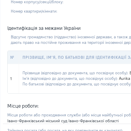
Номер корпусу/секції/блоку:
Номер квартири/кімнати:
Ідентифікація за межами України
Відсутнє громадянство (підданство) іноземної держави, а також д
дають право на постійне проживання на території іноземної де
№
ПРІЗВИЩЕ, ІМ’Я, ПО БАТЬКОВІ ДЛЯ ІДЕНТИФІКАЦІЇ
Прізвище (відповідно до документа, що посвідчує особу):
Ім’я (відповідно до документа, що посвідчує особу):
Aurika
1
По батькові (відповідно до документа, що посвідчує особу)
Місце роботи:
Місце роботи або проходження служби
(або місце майбутньої ро
Івано-Франківський міський суд Івано-Франківської області
Займана посада
(або посада, на яку претендуєте як кандидат)
: