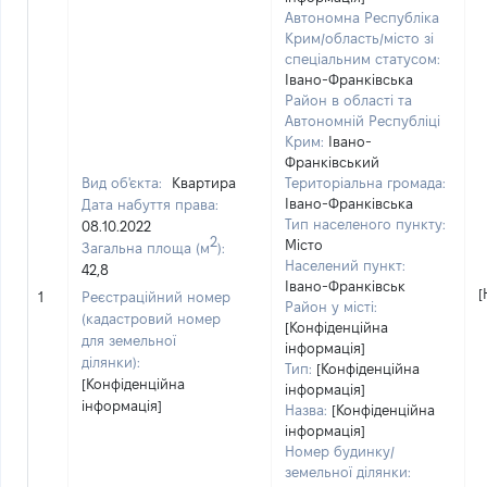
Автономна Республіка
Крим/область/місто зі
спеціальним статусом:
Івано-Франківська
Район в області та
Автономній Республіці
Крим:
Івано-
Франківський
Вид об'єкта:
Квартира
Територіальна громада:
Івано-Франківська
Дата набуття права:
Тип населеного пункту:
08.10.2022
2
Місто
Загальна площа (м
):
Населений пункт:
42,8
Івано-Франківськ
[
1
Реєстраційний номер
Район у місті:
(кадастровий номер
[Конфіденційна
для земельної
інформація]
ділянки):
Тип:
[Конфіденційна
[Конфіденційна
інформація]
інформація]
Назва:
[Конфіденційна
інформація]
Номер будинку/
земельної ділянки: