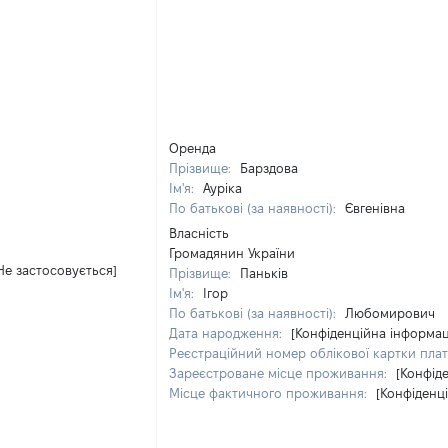
Оренда
Прізвище:
Барздова
Ім'я:
Ауріка
По батькові (за наявності):
Євгенівна
Власність
Громадянин України
Не застосовується]
Прізвище:
Паньків
Ім'я:
Ігор
По батькові (за наявності):
Любомирович
Дата народження:
[Конфіденційна інформац
Реєстраційний номер облікової картки плат
Зареєстроване місце проживання:
[Конфід
Місце фактичного проживання:
[Конфіденц