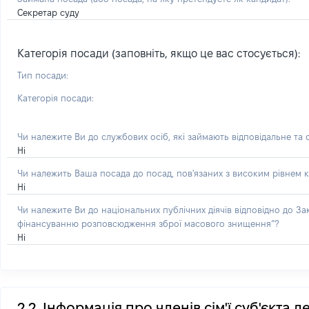
Секретар суду
Категорія посади (заповніть, якщо це вас стосується):
Тип посади:
Категорія посади:
Чи належите Ви до службових осіб, які займають відповідальне та
Ні
Чи належить Ваша посада до посад, пов'язаних з високим рівнем к
Ні
Чи належите Ви до національних публічних діячів відповідно до З
фінансуванню розповсюдження зброї масового знищення”?
Ні
2.2. Інформація про членів сім'ї суб'єкта 