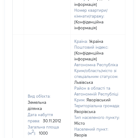
інформація]
Номер квартири/
кімнати/гаражу:
[Конфіденційна
інформація]
Країна:
Україна
Поштовий індекс:
[Конфіденційна
інформація]
Автономна Республіка
Крим/область/місто зі
спеціальним статусом:
Львівська
Район в області та
Автономній Республіці
Вид об'єкта:
Крим:
Яворівський
Земельна
Територіальна громада:
ділянка
Яворівська
Дата набуття
Тип населеного пункту:
права:
30.11.2012
Місто
Загальна площа
Населений пункт:
2
(м
):
1000
Яворів
[Не