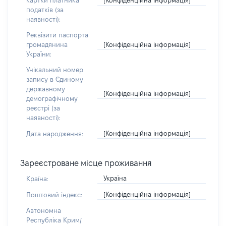
картки платника
податків (за
наявності):
Реквізити паспорта
[Конфіденційна інформація]
громадянина
України:
Унікальний номер
запису в Єдиному
державному
[Конфіденційна інформація]
демографічному
реєстрі (за
наявності):
[Конфіденційна інформація]
Дата народження:
Зареєстроване місце проживання
Україна
Країна:
[Конфіденційна інформація]
Поштовий індекс:
Автономна
Республіка Крим/