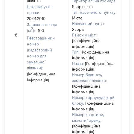
ділянка
Територіальна громада:
Дата набуття
Яворівська
Тип населеного пункту:
права:
Місто
20.01.2010
Населений пункт:
Загальна площа
2
Яворів
(м
):
100
[Не
8
Район у місті:
заст
Реєстраційний
[Конфіденційна
номер
інформація]
(кадастровий
Тип:
[Конфіденційна
номер для
інформація]
земельної
Назва:
[Конфіденційна
ділянки):
інформація]
[Конфіденційна
Номер будинку/
інформація]
земельної ділянки:
[Конфіденційна
інформація]
Номер корпусу/секції/
блоку:
[Конфіденційна
інформація]
Номер квартири/
кімнати/гаражу:
[Конфіденційна
інформація]