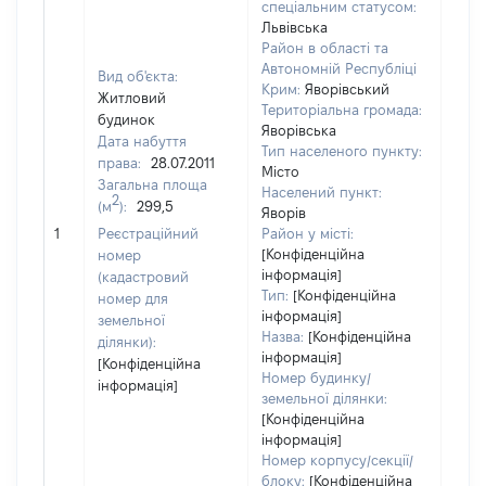
спеціальним статусом:
Львівська
Район в області та
Автономній Республіці
Вид об'єкта:
Крим:
Яворівський
Житловий
Територіальна громада:
будинок
Яворівська
Дата набуття
Тип населеного пункту:
права:
28.07.2011
Місто
Загальна площа
Населений пункт:
2
(м
):
299,5
Яворів
[Не 
1
Реєстраційний
Район у місті:
[Конфіденційна
номер
інформація]
(кадастровий
Тип:
[Конфіденційна
номер для
інформація]
земельної
Назва:
[Конфіденційна
ділянки):
інформація]
[Конфіденційна
Номер будинку/
інформація]
земельної ділянки:
[Конфіденційна
інформація]
Номер корпусу/секції/
блоку:
[Конфіденційна