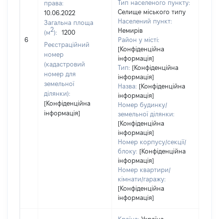
Тип населеного пункту:
права:
Селище міського типу
10.06.2022
Населений пункт:
Загальна площа
2
Немирів
(м
):
1200
[Не
6
Район у місті:
заст
Реєстраційний
[Конфіденційна
номер
інформація]
(кадастровий
Тип:
[Конфіденційна
номер для
інформація]
земельної
Назва:
[Конфіденційна
ділянки):
інформація]
[Конфіденційна
Номер будинку/
інформація]
земельної ділянки:
[Конфіденційна
інформація]
Номер корпусу/секції/
блоку:
[Конфіденційна
інформація]
Номер квартири/
кімнати/гаражу:
[Конфіденційна
інформація]