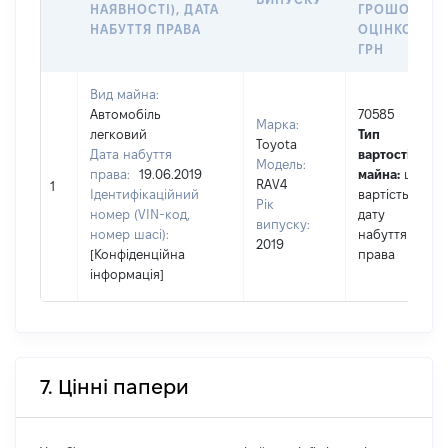
НАЯВНОСТІ), ДАТА
ГРОШОВОЮ
НАБУТТЯ ПРАВА
ОЦІНКОЮ,
ГРН
Вид майна:
Автомобіль
70585
Марка:
легковий
Тип
Toyota
Дата набуття
вартості
Модель:
права:
19.06.2019
майна:
це
RAV4
1
Ідентифікаційний
вартість на
Рік
номер (VIN-код,
дату
випуску:
номер шасі):
набуття
2019
[Конфіденційна
права
інформація]
7. Цінні папери