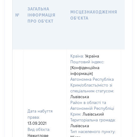
ЗАГАЛЬНА
ПІДС
МІСЦЕЗНАХОДЖЕННЯ
№
ІНФОРМАЦІЯ
ДЕКЛ
ОБʼЄКТА
ПРО ОБʼЄКТ
ОБʼЄ
Країна:
Україна
Поштовий індекс:
[Конфіденційна
інформація]
Автономна Республіка
Крим/область/місто зі
спеціальним статусом:
Львівська
Район в області та
Автономній Республіці
Дата набуття
Крим:
Львівський
права:
Територіальна громада:
13.09.2021
Львівська
Об'єкт
Вид об'єкта:
Тип населеного пункту:
належ
Нежитлове