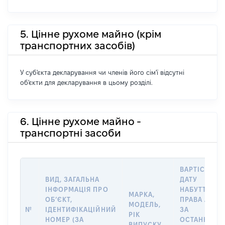
5. Цінне рухоме майно (крім
транспортних засобів)
У суб'єкта декларування чи членів його сім'ї відсутні
об'єкти для декларування в цьому розділі.
6. Цінне рухоме майно -
транспортні засоби
ВАРТІСТЬ Н
ВИД, ЗАГАЛЬНА
ДАТУ
ІНФОРМАЦІЯ ПРО
НАБУТТЯ
МАРКА,
ОБʼЄКТ,
ПРАВА АБО
МОДЕЛЬ,
№
ІДЕНТИФІКАЦІЙНИЙ
ЗА
РІК
НОМЕР (ЗА
ОСТАННЬО
ВИПУСКУ