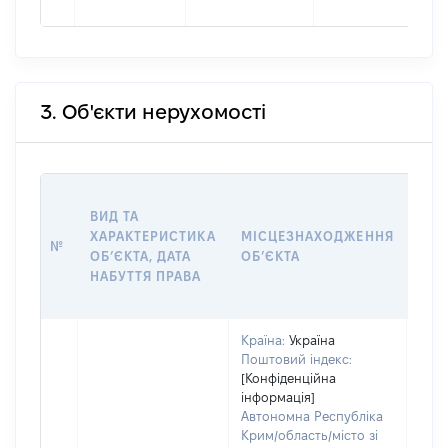
3. Об'єкти нерухомості
ВАР
ВИД ТА
ДАТ
ХАРАКТЕРИСТИКА
МІСЦЕЗНАХОДЖЕННЯ
ПРА
№
ОБʼЄКТА, ДАТА
ОБʼЄКТА
ОС
НАБУТТЯ ПРАВА
ГР
ОЦІ
Країна:
Україна
Поштовий індекс:
[Конфіденційна
інформація]
Автономна Республіка
Крим/область/місто зі