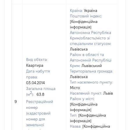
Країна:
Україна
Поштовий індекс:
[Конфіденційна
інформація]
Автономна Республіка
Крим/область/місто зі
спеціальним статусом:
Львівська
Район в області та
Вид об'єкта:
Автономній Республіці
Квартира
Крим:
Львівський
Дата набуття
Територіальна громада:
Львівська
права:
Тип населеного пункту:
03.04.2014
1197
Місто
Загальна площа
Тип 
2
Населений пункт:
Львів
(м
):
63.8
обʼє
Район у місті:
варт
9
Реєстраційний
[Конфіденційна
ост
номер
інформація]
гро
(кадастровий
Тип:
[Конфіденційна
оці
номер для
інформація]
земельної
Назва:
[Конфіденційна