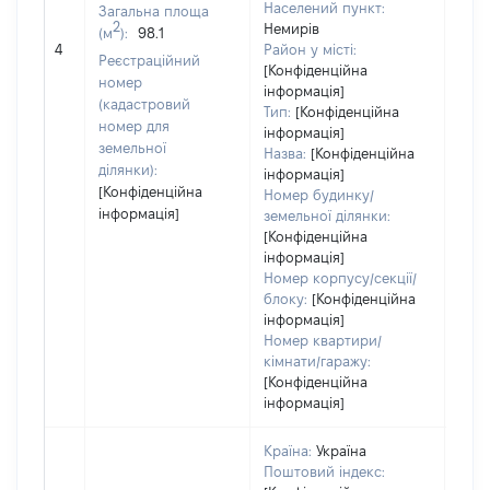
Населений пункт:
Загальна площа
2
Немирів
(м
):
98.1
[Не
4
Район у місті:
заст
Реєстраційний
[Конфіденційна
номер
інформація]
(кадастровий
Тип:
[Конфіденційна
номер для
інформація]
земельної
Назва:
[Конфіденційна
ділянки):
інформація]
[Конфіденційна
Номер будинку/
інформація]
земельної ділянки:
[Конфіденційна
інформація]
Номер корпусу/секції/
блоку:
[Конфіденційна
інформація]
Номер квартири/
кімнати/гаражу:
[Конфіденційна
інформація]
Країна:
Україна
Поштовий індекс: