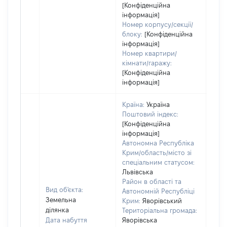
[Конфіденційна
інформація]
Номер корпусу/секції/
блоку:
[Конфіденційна
інформація]
Номер квартири/
кімнати/гаражу:
[Конфіденційна
інформація]
Країна:
Україна
Поштовий індекс:
[Конфіденційна
інформація]
Автономна Республіка
Крим/область/місто зі
спеціальним статусом:
Львівська
Район в області та
Вид об'єкта:
Автономній Республіці
Земельна
Крим:
Яворівський
ділянка
Територіальна громада:
Дата набуття
Яворівська