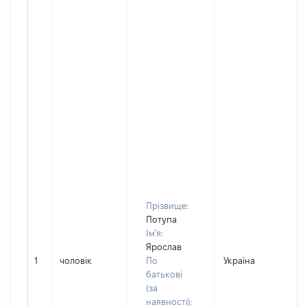
Прізвище:
Потупа
Ім'я:
Ярослав
1
чоловік
По
Україна
Д
батькові
(за
наявності):