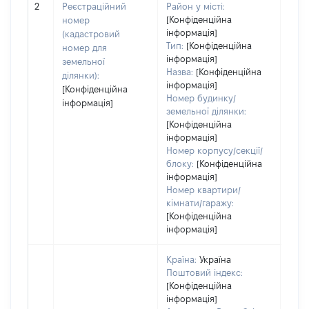
2
Реєстраційний
Район у місті:
заст
[Конфіденційна
номер
інформація]
(кадастровий
Тип:
[Конфіденційна
номер для
інформація]
земельної
Назва:
[Конфіденційна
ділянки):
інформація]
[Конфіденційна
Номер будинку/
інформація]
земельної ділянки:
[Конфіденційна
інформація]
Номер корпусу/секції/
блоку:
[Конфіденційна
інформація]
Номер квартири/
кімнати/гаражу:
[Конфіденційна
інформація]
Країна:
Україна
Поштовий індекс:
[Конфіденційна
інформація]