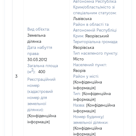
Автономна Республіка
Крим/область/місто зі
спеціальним статусом:
Львівська
Район в області та
Вид об'єкта:
Автономній Республіці
Земельна
Крим:
Яворівський
ділянка
Територіальна громада:
Дата набуття
Яворівська
Тип населеного пункту:
права:
Місто
30.03.2012
Населений пункт:
Загальна площа
2
Яворів
(м
):
400
[Не
3
Район у місті:
заст
Реєстраційний
[Конфіденційна
номер
інформація]
(кадастровий
Тип:
[Конфіденційна
номер для
інформація]
земельної
Назва:
[Конфіденційна
ділянки):
інформація]
[Конфіденційна
Номер будинку/
інформація]
земельної ділянки:
[Конфіденційна
інформація]