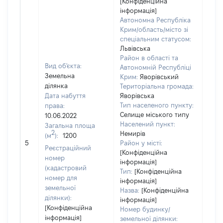
[Конфіденційна
інформація]
Автономна Республіка
Крим/область/місто зі
спеціальним статусом:
Львівська
Район в області та
Вид об'єкта:
Автономній Республіці
Земельна
Крим:
Яворівський
ділянка
Територіальна громада:
Дата набуття
Яворівська
Тип населеного пункту:
права:
Селище міського типу
10.06.2022
Населений пункт:
Загальна площа
2
Немирів
(м
):
1200
[Не
5
Район у місті:
заст
Реєстраційний
[Конфіденційна
номер
інформація]
(кадастровий
Тип:
[Конфіденційна
номер для
інформація]
земельної
Назва:
[Конфіденційна
ділянки):
інформація]
[Конфіденційна
Номер будинку/
інформація]
земельної ділянки: