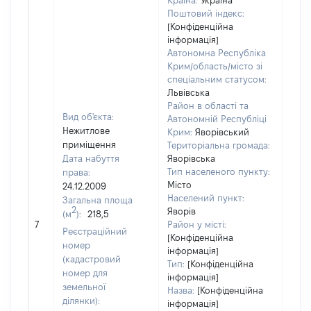
Країна:
Україна
Поштовий індекс:
[Конфіденційна
інформація]
Автономна Республіка
Крим/область/місто зі
спеціальним статусом:
Львівська
Район в області та
Вид об'єкта:
Автономній Республіці
Нежитлове
Крим:
Яворівський
приміщення
Територіальна громада:
Дата набуття
Яворівська
Тип населеного пункту:
права:
Місто
24.12.2009
Населений пункт:
Загальна площа
2
Яворів
(м
):
218,5
[Не
7
Район у місті:
заст
Реєстраційний
[Конфіденційна
номер
інформація]
(кадастровий
Тип:
[Конфіденційна
номер для
інформація]
земельної
Назва:
[Конфіденційна
ділянки):
інформація]