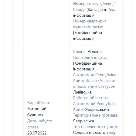
Номер корпусу/секції/
блоку:
[Конфіденційна
інформація]
Номер квартири/
кімнати/гаражу:
[Конфіденційна
інформація]
Країна:
Україна
Поштовий індекс:
[Конфіденційна
інформація]
Автономна Республіка
Крим/область/місто зі
спеціальним статусом:
Львівська
Район в області та
Вид об'єкта:
Автономній Республіці
Житловий
Крим:
Яворівський
будинок
Територіальна громада:
Дата набуття
Яворівська
Тип населеного пункту:
права:
Селище міського типу
28.07.2022