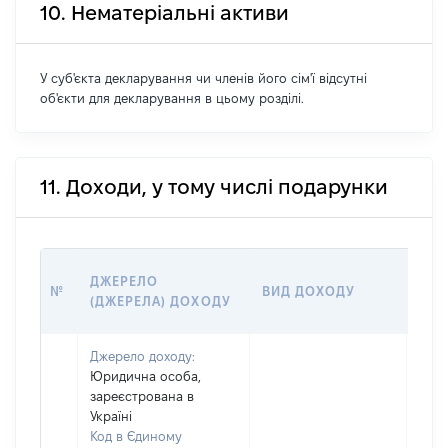
10. Нематеріальні активи
У суб'єкта декларування чи членів його сім'ї відсутні
об'єкти для декларування в цьому розділі.
11. Доходи, у тому числі подарунки
РОЗ
ДЖЕРЕЛО
№
ВИД ДОХОДУ
(ВА
(ДЖЕРЕЛА) ДОХОДУ
ГРН
Джерело доходу:
Юридична особа,
зареєстрована в
Україні
Код в Єдиному