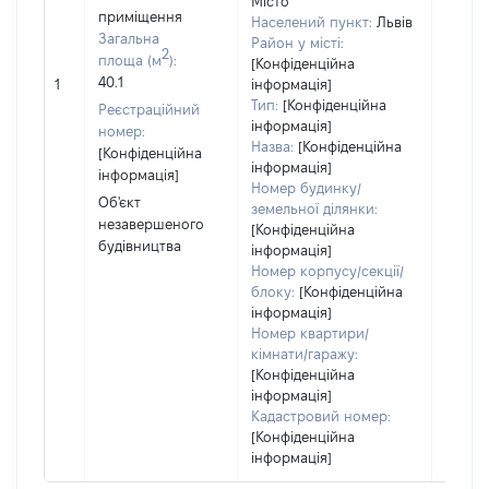
Місто
суб'єк
приміщення
Населений пункт:
Львів
декла
Загальна
Район у місті:
2
чи чл
площа (м
):
[Конфіденційна
сім'ї н
40.1
1
інформація]
власно
Тип:
[Конфіденційна
Реєстраційний
відпов
інформація]
номер:
Цивіл
Назва:
[Конфіденційна
[Конфіденційна
кодек
інформація]
інформація]
Україн
Номер будинку/
Об'єкт
земельної ділянки:
незавершеного
[Конфіденційна
будівництва
інформація]
Номер корпусу/секції/
блоку:
[Конфіденційна
інформація]
Номер квартири/
кімнати/гаражу:
[Конфіденційна
інформація]
Кадастровий номер:
[Конфіденційна
інформація]