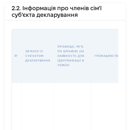
2.2. Інформація про членів сім'ї
суб'єкта декларування
П
І
Б
ПРІЗВИЩЕ, ІМʼЯ,
І
ЗВʼЯЗОК ІЗ
ПО БАТЬКОВІ (ЗА
№
СУБʼЄКТОМ
НАЯВНОСТІ) ДЛЯ
ГРОМАДЯНСТВО
У
ДЕКЛАРУВАННЯ
ІДЕНТИФІКАЦІЇ В
Д
УКРАЇНІ