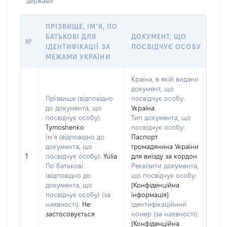
держави
ПРІЗВИЩЕ, ІМ’Я, ПО
БАТЬКОВІ ДЛЯ
ДОКУМЕНТ, ЩО
№
ІДЕНТИФІКАЦІЇ ЗА
ПОСВІДЧУЄ ОСОБУ
МЕЖАМИ УКРАЇНИ
Країна, в якій видано
документ, що
Прізвище (відповідно
посвідчує особу:
до документа, що
Україна
посвідчує особу):
Тип документа, що
Tymoshenko
посвідчує особу:
Ім’я (відповідно до
Паспорт
документа, що
громадянина України
1
посвідчує особу):
Yulia
для виїзду за кордон
По батькові
Реквізити документа,
(відповідно до
що посвідчує особу:
документа, що
[Конфіденційна
посвідчує особу) (за
інформація]
наявності):
Не
Ідентифікаційний
застосовується
номер (за наявності):
[Конфіденційна