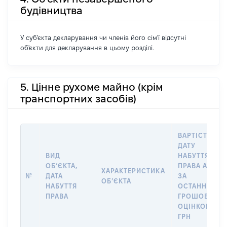
будівництва
У суб'єкта декларування чи членів його сім'ї відсутні
об'єкти для декларування в цьому розділі.
5. Цінне рухоме майно (крім
транспортних засобів)
ВАРТІСТЬ НА
ДАТУ
ВИД
НАБУТТЯ
ОБʼЄКТА,
ПРАВА АБО
ХАРАКТЕРИСТИКА
№
ДАТА
ЗА
ОБʼЄКТА
НАБУТТЯ
ОСТАННЬОЮ
ПРАВА
ГРОШОВОЮ
ОЦІНКОЮ,
ГРН