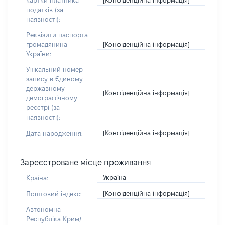
картки платника
податків (за
наявності):
Реквізити паспорта
[Конфіденційна інформація]
громадянина
України:
Унікальний номер
запису в Єдиному
державному
[Конфіденційна інформація]
демографічному
реєстрі (за
наявності):
[Конфіденційна інформація]
Дата народження:
Зареєстроване місце проживання
Україна
Країна:
[Конфіденційна інформація]
Поштовий індекс:
Автономна
Республіка Крим/