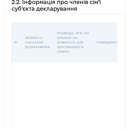
2.2. Інформація про членів сім'ї
суб'єкта декларування
ПРІЗВИЩЕ, ІМʼЯ, ПО
ЗВʼЯЗОК ІЗ
БАТЬКОВІ (ЗА
№
СУБʼЄКТОМ
НАЯВНОСТІ) ДЛЯ
ГРОМАДЯНСТВО
ДЕКЛАРУВАННЯ
ІДЕНТИФІКАЦІЇ В
УКРАЇНІ