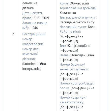
Земельна
Крим:
Обухівський
ділянка
Територіальна громада:
Козинська
Дата набуття
Тип населеного пункту:
права:
01.01.2021
Селище міського типу
Загальна площа
2
Населений пункт:
Козин
(м
):
1244
[Не
Район у місті:
5
Реєстраційний
заст
[Конфіденційна
номер
інформація]
(кадастровий
Тип:
[Конфіденційна
номер для
інформація]
земельної
Назва:
[Конфіденційна
ділянки):
інформація]
[Конфіденційна
Номер будинку/
інформація]
земельної ділянки:
[Конфіденційна
інформація]
Номер корпусу/секції/
блоку:
[Конфіденційна
інформація]
Номер квартири/
кімнати/гаражу:
[Конфіденційна