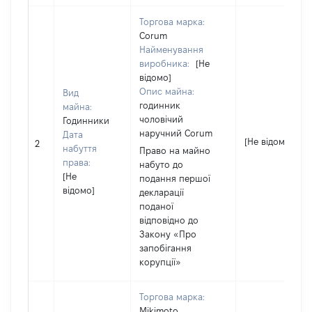
Торгова марка:
Corum
Найменування
виробника:
[Не
відомо]
Опис майна:
Вид
годинник
майна:
чоловічий
Годинники
наручний Corum
Дата
[Не відомо]
2
набуття
Право на майно
права:
набуто до
[Не
подання першої
відомо]
декларації
поданої
відповідно до
Закону «Про
запобігання
корупції»
Торгова марка:
Mikimoto