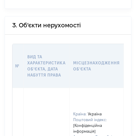
3. Об'єкти нерухомості
ВАР
ВИД ТА
ДАТ
ХАРАКТЕРИСТИКА
МІСЦЕЗНАХОДЖЕННЯ
ПРА
№
ОБʼЄКТА, ДАТА
ОБʼЄКТА
ОС
НАБУТТЯ ПРАВА
ГР
ОЦІ
Країна:
Україна
Поштовий індекс:
[Конфіденційна
інформація]