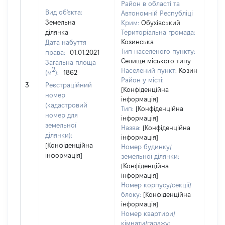
Район в області та
Вид об'єкта:
Автономній Республіці
Земельна
Крим:
Обухівський
ділянка
Територіальна громада:
Козинська
Дата набуття
Тип населеного пункту:
права:
01.01.2021
Селище міського типу
Загальна площа
2
Населений пункт:
Козин
(м
):
1862
[Не
Район у місті:
3
Реєстраційний
заст
[Конфіденційна
номер
інформація]
(кадастровий
Тип:
[Конфіденційна
номер для
інформація]
земельної
Назва:
[Конфіденційна
ділянки):
інформація]
[Конфіденційна
Номер будинку/
інформація]
земельної ділянки:
[Конфіденційна
інформація]
Номер корпусу/секції/
блоку:
[Конфіденційна
інформація]
Номер квартири/
кімнати/гаражу: