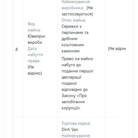
Найменування
виробника:
[Не
застосовується]
Опис майна:
Вид
Cережки з
майна:
перлинами та
Ювелірні
дрібним
вироби
коштовним
Дата
[Не відомо]
4
камінням
набуття
Право на майно
права:
набуто до
[Не
подання першої
відомо]
декларації
поданої
відповідно до
Закону «Про
запобігання
корупції»
Торгова марка:
Dinh Van
Найменування