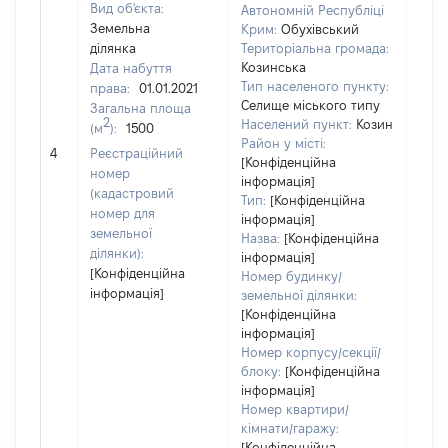
Вид об'єкта:
Автономній Республіці
Земельна
Крим:
Обухівський
ділянка
Територіальна громада:
Козинська
Дата набуття
Тип населеного пункту:
права:
01.01.2021
Селище міського типу
Загальна площа
2
Населений пункт:
Козин
(м
):
1500
[Не
Район у місті:
4
Реєстраційний
заст
[Конфіденційна
номер
інформація]
(кадастровий
Тип:
[Конфіденційна
номер для
інформація]
земельної
Назва:
[Конфіденційна
ділянки):
інформація]
[Конфіденційна
Номер будинку/
інформація]
земельної ділянки:
[Конфіденційна
інформація]
Номер корпусу/секції/
блоку:
[Конфіденційна
інформація]
Номер квартири/
кімнати/гаражу:
[Конфіденційна