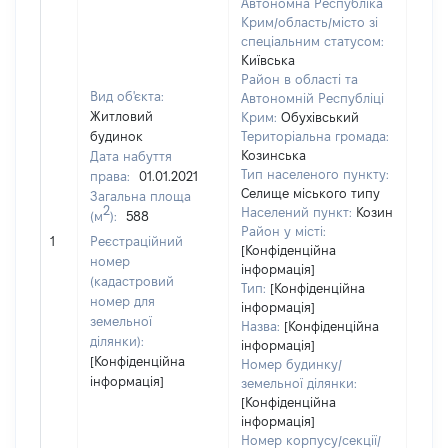
Автономна Республіка
Крим/область/місто зі
спеціальним статусом:
Київська
Район в області та
Вид об'єкта:
Автономній Республіці
Житловий
Крим:
Обухівський
будинок
Територіальна громада:
Козинська
Дата набуття
Тип населеного пункту:
права:
01.01.2021
Селище міського типу
Загальна площа
2
Населений пункт:
Козин
(м
):
588
[Не
Район у місті:
1
Реєстраційний
заст
[Конфіденційна
номер
інформація]
(кадастровий
Тип:
[Конфіденційна
номер для
інформація]
земельної
Назва:
[Конфіденційна
ділянки):
інформація]
[Конфіденційна
Номер будинку/
інформація]
земельної ділянки:
[Конфіденційна
інформація]
Номер корпусу/секції/