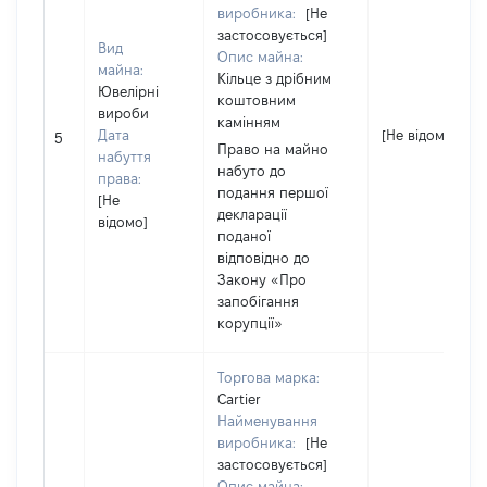
виробника:
[Не
застосовується]
Вид
Опис майна:
майна:
Кільце з дрібним
Ювелірні
коштовним
вироби
камінням
Дата
[Не відомо]
5
Право на майно
набуття
набуто до
права:
подання першої
[Не
декларації
відомо]
поданої
відповідно до
Закону «Про
запобігання
корупції»
Торгова марка:
Cartier
Найменування
виробника:
[Не
застосовується]
Опис майна: