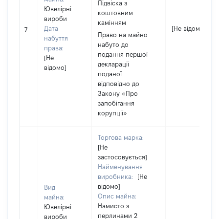
Підвіска з
Ювелірні
коштовним
вироби
камінням
Дата
[Не відомо]
7
Право на майно
набуття
набуто до
права:
подання першої
[Не
декларації
відомо]
поданої
відповідно до
Закону «Про
запобігання
корупції»
Торгова марка:
[Не
застосовується]
Найменування
виробника:
[Не
відомо]
Вид
Опис майна:
майна:
Намисто з
Ювелірні
перлинами 2
вироби