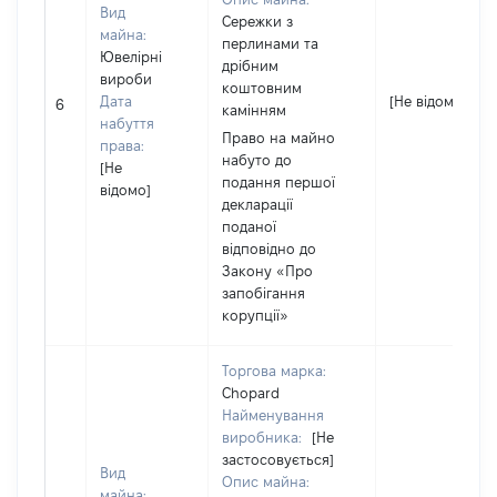
Вид
Сережки з
майна:
перлинами та
Ювелірні
дрібним
вироби
коштовним
Дата
[Не відомо]
6
камінням
набуття
Право на майно
права:
набуто до
[Не
подання першої
відомо]
декларації
поданої
відповідно до
Закону «Про
запобігання
корупції»
Торгова марка:
Chopard
Найменування
виробника:
[Не
застосовується]
Вид
Опис майна:
майна: