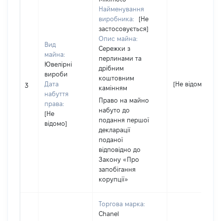
Найменування
виробника:
[Не
застосовується]
Опис майна:
Вид
Сережки з
майна:
перлинами та
Ювелірні
дрібним
вироби
коштовним
Дата
[Не відомо]
3
камінням
набуття
Право на майно
права:
набуто до
[Не
подання першої
відомо]
декларації
поданої
відповідно до
Закону «Про
запобігання
корупції»
Торгова марка:
Chanel