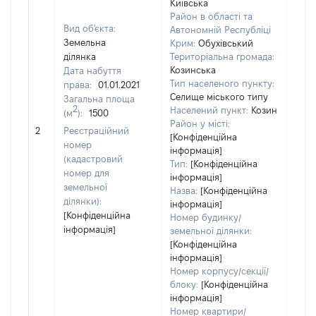
Київська
Район в області та
Вид об'єкта:
Автономній Республіці
Земельна
Крим:
Обухівський
ділянка
Територіальна громада:
Козинська
Дата набуття
Тип населеного пункту:
права:
01.01.2021
Селище міського типу
Загальна площа
2
Населений пункт:
Козин
(м
):
1500
[Не
Район у місті:
2
Реєстраційний
заст
[Конфіденційна
номер
інформація]
(кадастровий
Тип:
[Конфіденційна
номер для
інформація]
земельної
Назва:
[Конфіденційна
ділянки):
інформація]
[Конфіденційна
Номер будинку/
інформація]
земельної ділянки:
[Конфіденційна
інформація]
Номер корпусу/секції/
блоку:
[Конфіденційна
інформація]
Номер квартири/