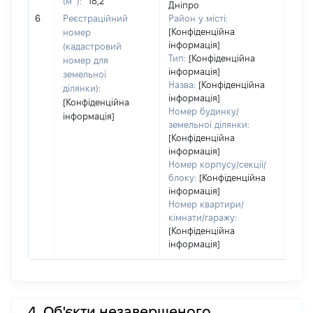
(м
):
18,2
Дніпро
[Не
6
Реєстраційний
Район у місті:
заст
[Конфіденційна
номер
інформація]
(кадастровий
Тип:
[Конфіденційна
номер для
інформація]
земельної
Назва:
[Конфіденційна
ділянки):
інформація]
[Конфіденційна
Номер будинку/
інформація]
земельної ділянки:
[Конфіденційна
інформація]
Номер корпусу/секції/
блоку:
[Конфіденційна
інформація]
Номер квартири/
кімнати/гаражу:
[Конфіденційна
інформація]
4. Об'єкти незавершеного