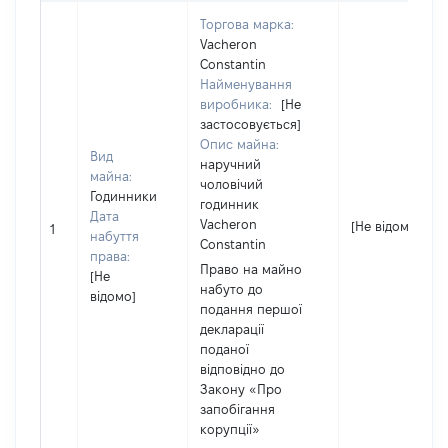
Торгова марка:
Vacheron
Constantin
Найменування
виробника:
[Не
застосовується]
Опис майна:
Вид
наручний
майна:
чоловічий
Годинники
годинник
Дата
Vacheron
[Не відомо]
1
набуття
Constantin
права:
Право на майно
[Не
набуто до
відомо]
подання першої
декларації
поданої
відповідно до
Закону «Про
запобігання
корупції»