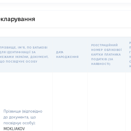
декларування
РЕЄСТРАЦІЙНИЙ
ПРІЗВИЩЕ, ІМʼЯ, ПО БАТЬКОВІ
НОМЕР ОБЛІКОВОЇ
ДЛЯ ІДЕНТИФІКАЦІЇ ЗА
ДАТА
КАРТКИ ПЛАТНИКА
МЕЖАМИ УКРАЇНИ, ДОКУМЕНТ,
НАРОДЖЕННЯ
У
ПОДАТКІВ (ЗА
ЩО ПОСВІДЧУЄ ОСОБУ
НАЯВНОСТІ)
Прізвище (відповідно
до документа, що
посвідчує особу):
MOKLIAKOV