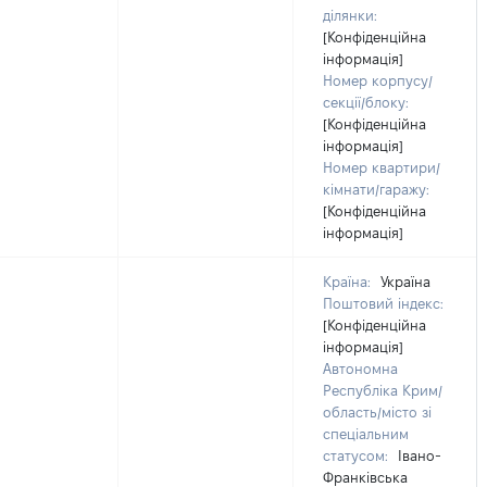
ділянки:
[Конфіденційна
інформація]
Номер корпусу/
секції/блоку:
[Конфіденційна
інформація]
Номер квартири/
кімнати/гаражу:
[Конфіденційна
інформація]
Країна:
Україна
Поштовий індекс:
[Конфіденційна
інформація]
Автономна
Республіка Крим/
область/місто зі
спеціальним
статусом:
Івано-
Франківська