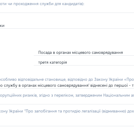
боти чи проходження служби для кандидатів)
:
уки
Посада в органах місцевого самоврядування
третя категорія
 особливо відповідальне становище, відповідно до Закону України «Про
о службу в органах місцевого самоврядування' віднесені до першої - т
орупційних ризиків, згідно з переліком, затвердженим Національним аг
акону України “Про запобігання та протидію легалізації (відмиванню) 