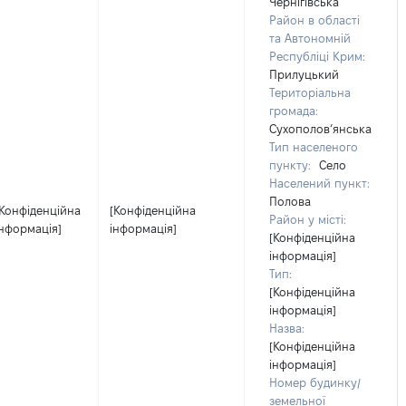
Чернігівська
Район в області
та Автономній
Республіці Крим:
Прилуцький
Територіальна
громада:
Сухополов’янська
Тип населеного
пункту:
Село
Населений пункт:
Полова
[Конфіденційна
[Конфіденційна
Район у місті:
інформація]
інформація]
[Конфіденційна
інформація]
Тип:
[Конфіденційна
інформація]
Назва:
[Конфіденційна
інформація]
Номер будинку/
земельної