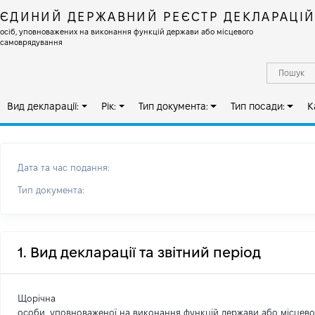
ЄДИНИЙ ДЕРЖАВНИЙ РЕЄСТР ДЕКЛАРАЦІ
осіб, уповноважених на виконання функцій держави або місцевого
самоврядування
Вид декларації:
Рік:
Тип документа:
Тип посади:
К
Дата та час подання:
Тип документа:
1. Вид декларації та звітний період
Щорічна
особи, уповноваженої на виконання функцій держави або місцев