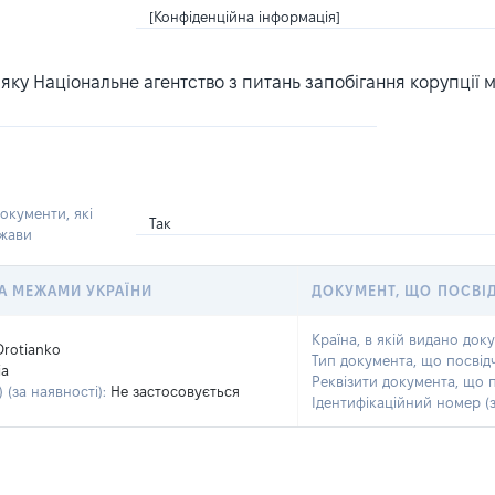
[Конфіденційна інформація]
ку Національне агентство з питань запобігання корупції 
окументи, які
Так
ржави
 ЗА МЕЖАМИ УКРАЇНИ
ДОКУМЕНТ, ЩО ПОСВІ
Країна, в якій видано док
Drotianko
Тип документа, що посвід
ia
Реквізити документа, що 
 (за наявності):
Не застосовується
Ідентифікаційний номер (з