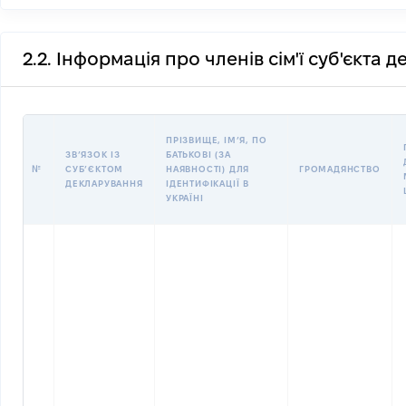
2.2. Інформація про членів сім'ї суб'єкта 
ПРІЗВИЩЕ, ІМʼЯ, ПО
ЗВʼЯЗОК ІЗ
БАТЬКОВІ (ЗА
№
СУБʼЄКТОМ
НАЯВНОСТІ) ДЛЯ
ГРОМАДЯНСТВО
ДЕКЛАРУВАННЯ
ІДЕНТИФІКАЦІЇ В
УКРАЇНІ