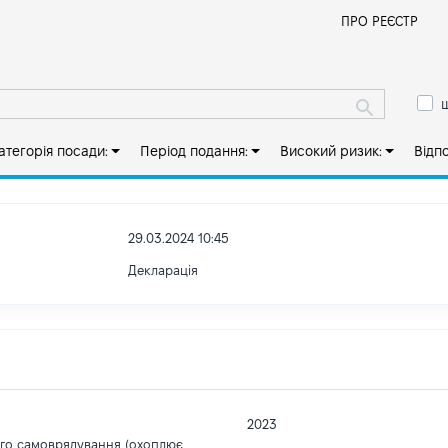
Й
ПРО РЕЄСТР
ш
атегорія посади:
Період подання:
Високий ризик:
Відп
29.03.2024 10:45
Декларація
2023
ого самоврядування (охоплює