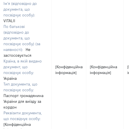
Ім’я (відповідно до
документа, що
посвідчує особу):
VITALII
По батькові
(відповідно до
документа, що
посвідчує особу) (за
наявності):
Не
застосовується
Країна, в якій видано
документ, що
[Конфіденційна
[Конфіденційна
посвідчує особу:
інформація]
інформація]
Україна
Тип документа, що
посвідчує особу:
Паспорт громадянина
України для виїзду за
кордон
Реквізити документа,
що посвідчує особу:
[Конфіденційна