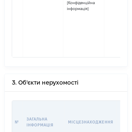
[Конфіденційна
інформація]
3. Об'єкти нерухомості
ВАРТ
ДАТУ
ЗАГАЛЬНА
ПРАВ
№
МІСЦЕЗНАХОДЖЕННЯ
ІНФОРМАЦІЯ
ОСТ
ГРО