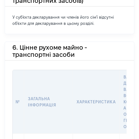
транспортних засобів)
У суб'єкта декларування чи членів його сім'ї відсутні
об'єкти для декларування в цьому розділі.
6. Цінне рухоме майно -
транспортні засоби
ВАРТІС
ДАТУ Н
ВЛАСН
ВОЛОД
ЗАГАЛЬНА
№
ХАРАКТЕРИСТИКА
КОРИС
ІНФОРМАЦІЯ
АБО З
ОСТА
ГРОШ
ОЦІНК