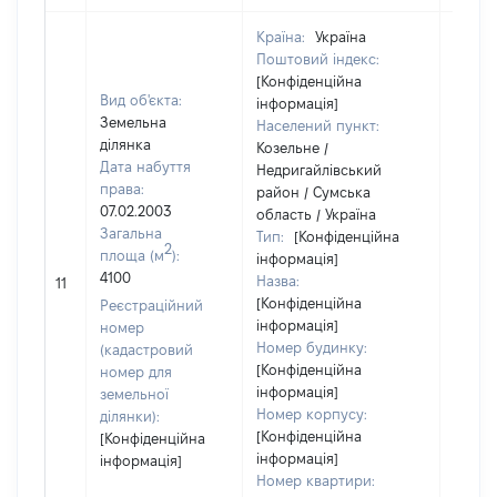
Країна:
Україна
Поштовий індекс:
[Конфіденційна
Вид об'єкта:
інформація]
Земельна
Населений пункт:
ділянка
Козельне /
Дата набуття
Недригайлівський
права:
район / Сумська
07.02.2003
область / Україна
Загальна
Тип:
[Конфіденційна
2
площа (м
):
інформація]
[Не
4100
Назва:
11
засто
[Конфіденційна
Реєстраційний
інформація]
номер
Номер будинку:
(кадастровий
[Конфіденційна
номер для
інформація]
земельної
Номер корпусу:
ділянки):
[Конфіденційна
[Конфіденційна
інформація]
інформація]
Номер квартири: