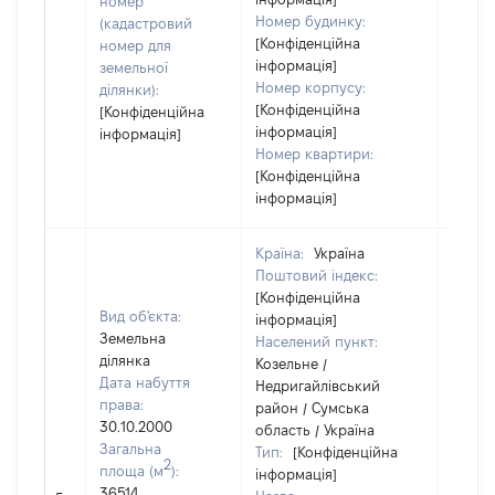
номер
Номер будинку:
(кадастровий
[Конфіденційна
номер для
інформація]
земельної
Номер корпусу:
ділянки):
[Конфіденційна
[Конфіденційна
інформація]
інформація]
Номер квартири:
[Конфіденційна
інформація]
Країна:
Україна
Поштовий індекс:
[Конфіденційна
Вид об'єкта:
інформація]
Земельна
Населений пункт:
ділянка
Козельне /
Дата набуття
Недригайлівський
права:
район / Сумська
30.10.2000
область / Україна
Загальна
Тип:
[Конфіденційна
2
площа (м
):
інформація]
[Не
36514