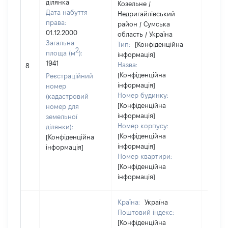
ділянка
Козельне /
Дата набуття
Недригайлівський
права:
район / Сумська
01.12.2000
область / Україна
Загальна
Тип:
[Конфіденційна
2
площа (м
):
інформація]
[Не
1941
Назва:
8
засто
[Конфіденційна
Реєстраційний
інформація]
номер
Номер будинку:
(кадастровий
[Конфіденційна
номер для
інформація]
земельної
Номер корпусу:
ділянки):
[Конфіденційна
[Конфіденційна
інформація]
інформація]
Номер квартири:
[Конфіденційна
інформація]
Країна:
Україна
Поштовий індекс:
[Конфіденційна