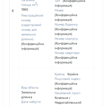
Загальна
Тип:
[Конфіденційна
2
площа (м
):
інформація]
[Не
1960
Назва:
6
засто
[Конфіденційна
Реєстраційний
інформація]
номер
Номер будинку:
(кадастровий
[Конфіденційна
номер для
інформація]
земельної
Номер корпусу:
ділянки):
[Конфіденційна
[Конфіденційна
інформація]
інформація]
Номер квартири:
[Конфіденційна
інформація]
Країна:
Україна
Поштовий індекс:
[Конфіденційна
Вид об'єкта:
інформація]
Земельна
Населений пункт:
ділянка
Козельне /
Дата набуття
Недригайлівський