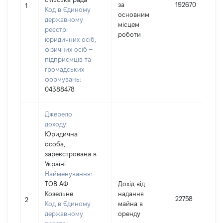
за
192670
1
Код в Єдиному
основним
державному
місцем
реєстрі
роботи
юридичних осіб,
фізичних осіб –
підприємців та
громадських
формувань:
04388478
Джерело
доходу:
Юридична
особа,
зареєстрована в
Україні
Найменування:
ТОВ АФ
Дохід від
Козельне
надання
22758
2
Код в Єдиному
майна в
державному
оренду