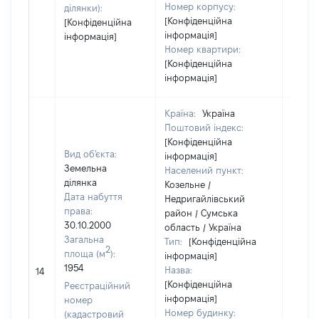
Номер корпусу:
ділянки):
[Конфіденційна
[Конфіденційна
інформація]
інформація]
Номер квартири:
[Конфіденційна
інформація]
Країна:
Україна
Поштовий індекс:
[Конфіденційна
Вид об'єкта:
інформація]
Земельна
Населений пункт:
ділянка
Козельне /
Дата набуття
Недригайлівський
права:
район / Сумська
30.10.2000
область / Україна
Загальна
Тип:
[Конфіденційна
2
площа (м
):
інформація]
[Не
1954
Назва:
14
засто
[Конфіденційна
Реєстраційний
інформація]
номер
Номер будинку:
(кадастровий