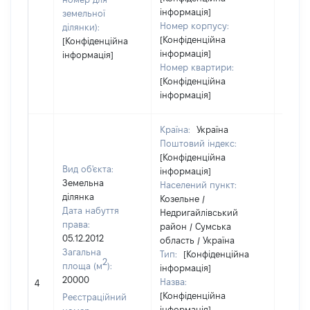
інформація]
земельної
Номер корпусу:
ділянки):
[Конфіденційна
[Конфіденційна
інформація]
інформація]
Номер квартири:
[Конфіденційна
інформація]
Країна:
Україна
Поштовий індекс:
[Конфіденційна
Вид об'єкта:
інформація]
Земельна
Населений пункт:
ділянка
Козельне /
Дата набуття
Недригайлівський
права:
район / Сумська
05.12.2012
область / Україна
Загальна
Тип:
[Конфіденційна
2
площа (м
):
інформація]
[Не
20000
Назва:
4
засто
[Конфіденційна
Реєстраційний
інформація]