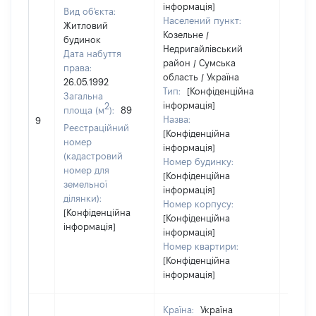
інформація]
Вид об'єкта:
Населений пункт:
Житловий
Козельне /
будинок
Недригайлівський
Дата набуття
район / Сумська
права:
область / Україна
26.05.1992
Тип:
[Конфіденційна
Загальна
інформація]
2
площа (м
):
89
Назва:
[Не ві
9
Реєстраційний
[Конфіденційна
номер
інформація]
(кадастровий
Номер будинку:
номер для
[Конфіденційна
земельної
інформація]
ділянки):
Номер корпусу:
[Конфіденційна
[Конфіденційна
інформація]
інформація]
Номер квартири:
[Конфіденційна
інформація]
Країна:
Україна