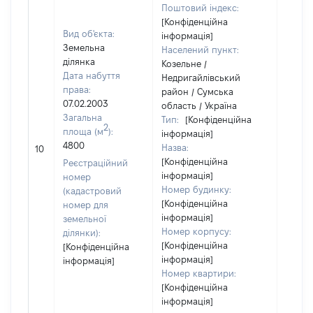
Поштовий індекс:
[Конфіденційна
Вид об'єкта:
інформація]
Земельна
Населений пункт:
ділянка
Козельне /
Дата набуття
Недригайлівський
права:
район / Сумська
07.02.2003
область / Україна
Загальна
Тип:
[Конфіденційна
2
площа (м
):
інформація]
[Не
4800
Назва:
10
засто
[Конфіденційна
Реєстраційний
інформація]
номер
Номер будинку:
(кадастровий
[Конфіденційна
номер для
інформація]
земельної
Номер корпусу:
ділянки):
[Конфіденційна
[Конфіденційна
інформація]
інформація]
Номер квартири:
[Конфіденційна
інформація]