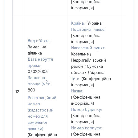
[Конфіденційна
інформація]
Країна:
Україна
Поштовий індекс:
[Конфіденційна
Вид об'єкта:
інформація]
Земельна
Населений пункт:
ділянка
Козельне /
Дата набуття
Недригайлівський
права:
район / Сумська
07.02.2003
область / Україна
Загальна
Тип:
[Конфіденційна
2
площа (м
):
інформація]
[Не
800
Назва:
12
засто
[Конфіденційна
Реєстраційний
інформація]
номер
Номер будинку:
(кадастровий
[Конфіденційна
номер для
інформація]
земельної
Номер корпусу:
ділянки):
[Конфіденційна
[Конфіденційна