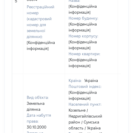
Назва:
5
засто
[Конфіденційна
Реєстраційний
інформація]
номер
Номер будинку:
(кадастровий
[Конфіденційна
номер для
інформація]
земельної
Номер корпусу:
ділянки):
[Конфіденційна
[Конфіденційна
інформація]
інформація]
Номер квартири:
[Конфіденційна
інформація]
Країна:
Україна
Поштовий індекс:
[Конфіденційна
Вид об'єкта:
інформація]
Земельна
Населений пункт:
ділянка
Козельне /
Дата набуття
Недригайлівський
права:
район / Сумська
30.10.2000
область / Україна