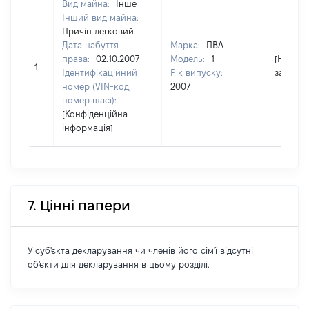
Вид майна:
Інше
Інший вид майна:
Причіп легковий
Дата набуття
Марка:
ПВА
права:
02.10.2007
Модель:
1
[Не
1
Ідентифікаційний
Рік випуску:
застосо
номер (VIN-код,
2007
номер шасі):
[Конфіденційна
інформація]
7. Цінні папери
У суб'єкта декларування чи членів його сім'ї відсутні
об'єкти для декларування в цьому розділі.