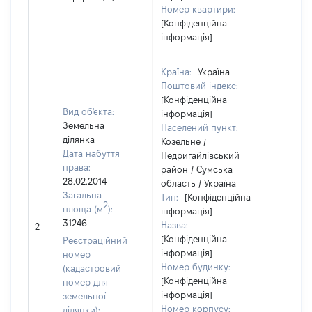
Номер квартири:
[Конфіденційна
інформація]
Країна:
Україна
Поштовий індекс:
[Конфіденційна
Вид об'єкта:
інформація]
Земельна
Населений пункт:
ділянка
Козельне /
Дата набуття
Недригайлівський
права:
район / Сумська
28.02.2014
область / Україна
Загальна
Тип:
[Конфіденційна
2
площа (м
):
інформація]
[Не
31246
Назва:
2
засто
[Конфіденційна
Реєстраційний
інформація]
номер
Номер будинку:
(кадастровий
[Конфіденційна
номер для
інформація]
земельної
Номер корпусу:
ділянки):