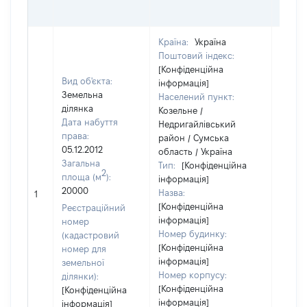
ОЦІ
Країна:
Україна
Поштовий індекс:
[Конфіденційна
Вид об'єкта:
інформація]
Земельна
Населений пункт:
ділянка
Козельне /
Дата набуття
Недригайлівський
права:
район / Сумська
05.12.2012
область / Україна
Загальна
Тип:
[Конфіденційна
2
площа (м
):
інформація]
[Не
20000
Назва:
1
засто
[Конфіденційна
Реєстраційний
інформація]
номер
Номер будинку:
(кадастровий
[Конфіденційна
номер для
інформація]
земельної
Номер корпусу:
ділянки):
[Конфіденційна
[Конфіденційна
інформація]
інформація]