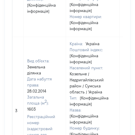
[Конфіденційна
[Конфіденційна
інформація]
інформація]
Номер квартири:
[Конфіденційна
інформація]
Країна:
Україна
Поштовий індекс:
[Конфіденційна
Вид об'єкта:
інформація]
Земельна
Населений пункт:
ділянка
Козельне /
Дата набуття
Недригайлівський
права:
район / Сумська
28.02.2014
область / Україна
Загальна
Тип:
[Конфіденційна
2
площа (м
):
інформація]
[Не
1603
Назва:
3
засто
[Конфіденційна
Реєстраційний
інформація]
номер
Номер будинку:
(кадастровий
[Конфіденційна
номер для