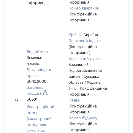
інформація]
інформація]
Номер квартири:
[Конфіденційна
інформація]
Країна:
Україна
Поштовий індекс:
[Конфіденційна
Вид об'єкта:
інформація]
Земельна
Населений пункт:
ділянка
Козельне /
Дата набуття
Недригайлівський
права:
район / Сумська
30.10.2000
область / Україна
Загальна
Тип:
[Конфіденційна
2
площа (м
):
інформація]
[Не
36591
Назва:
13
засто
[Конфіденційна
Реєстраційний
інформація]
номер
Номер будинку:
(кадастровий
[Конфіденційна
номер для
інформація]
земельної