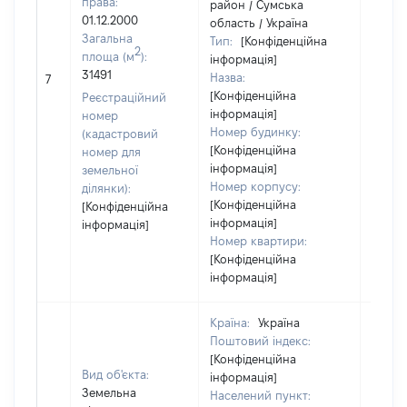
права:
район / Сумська
01.12.2000
область / Україна
Загальна
Тип:
[Конфіденційна
2
площа (м
):
інформація]
[Не
31491
Назва:
7
засто
[Конфіденційна
Реєстраційний
інформація]
номер
Номер будинку:
(кадастровий
[Конфіденційна
номер для
інформація]
земельної
Номер корпусу:
ділянки):
[Конфіденційна
[Конфіденційна
інформація]
інформація]
Номер квартири:
[Конфіденційна
інформація]
Країна:
Україна
Поштовий індекс:
[Конфіденційна
Вид об'єкта:
інформація]
Земельна
Населений пункт: