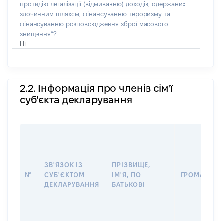
протидію легалізації (відмиванню) доходів, одержаних
злочинним шляхом, фінансуванню тероризму та
фінансуванню розповсюдження зброї масового
знищення”?
Ні
2.2. Інформація про членів сім'ї
суб'єкта декларування
ЗВ'ЯЗОК ІЗ
ПРІЗВИЩЕ,
№
СУБ'ЄКТОМ
ІМ'Я, ПО
ГРОМАДЯН
ДЕКЛАРУВАННЯ
БАТЬКОВІ