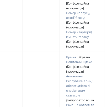
[Конфіденційна
інформація]
Номер корпусу/
секції/блоку:
[Конфіденційна
інформація]
Номер квартири/
кімнати/гаражу:
[Конфіденційна
інформація]
Країна:
Україна
Поштовий індекс:
[Конфіденційна
інформація]
Автономна
Республіка Крим/
область/місто зі
спеціальним
статусом:
Дніпропетровська
Район в області та