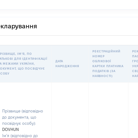
декларування
РЕЄСТРАЦІЙНИЙ
РЕ
РІЗВИЩЕ, ІМʼЯ, ПО
НОМЕР
ПА
АТЬКОВІ ДЛЯ ІДЕНТИФІКАЦІЇ
ДАТА
ОБЛІКОВОЇ
ГР
А МЕЖАМИ УКРАЇНИ,
НАРОДЖЕННЯ
КАРТКИ ПЛАТНИКА
УКР
ОКУМЕНТ, ЩО ПОСВІДЧУЄ
ПОДАТКІВ (ЗА
СВ
СОБУ
НАЯВНОСТІ)
НА
Прізвище (відповідно
до документа, що
посвідчує особу):
DOVHUN
Ім’я (відповідно до