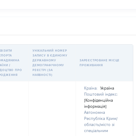
КВІЗИТИ
УНІКАЛЬНИЙ НОМЕР
СПОРТА
ЗАПИСУ В ЄДИНОМУ
ОМАДЯНИНА
ДЕРЖАВНОМУ
ЗАРЕЄСТРОВАНЕ МІСЦЕ
АЇНИ /
ДЕМОГРАФІЧНОМУ
ПРОЖИВАННЯ
ІДОЦТВО ПРО
РЕЄСТРІ (ЗА
РОДЖЕННЯ
НАЯВНОСТІ)
Країна:
Україна
Поштовий індекс:
[Конфіденційна
інформація]
Автономна
Республіка Крим/
область/місто зі
спеціальним