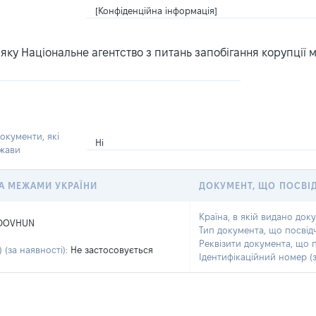
[Конфіденційна інформація]
ку Національне агентство з питань запобігання корупції 
окументи, які
Ні
ржави
 ЗА МЕЖАМИ УКРАЇНИ
ДОКУМЕНТ, ЩО ПОСВІ
Країна, в якій видано док
DOVHUN
Тип документа, що посвід
I
Реквізити документа, що 
 (за наявності):
Не застосовується
Ідентифікаційний номер (з