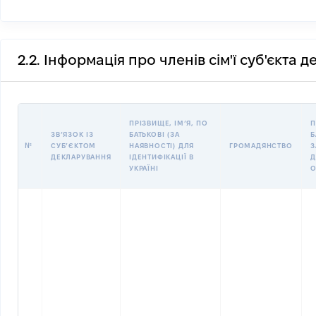
2.2. Інформація про членів сім'ї суб'єкта 
ПРІЗВИЩЕ, ІМʼЯ, ПО
П
ЗВʼЯЗОК ІЗ
БАТЬКОВІ (ЗА
Б
№
СУБʼЄКТОМ
НАЯВНОСТІ) ДЛЯ
ГРОМАДЯНСТВО
З
ДЕКЛАРУВАННЯ
ІДЕНТИФІКАЦІЇ В
Д
УКРАЇНІ
О