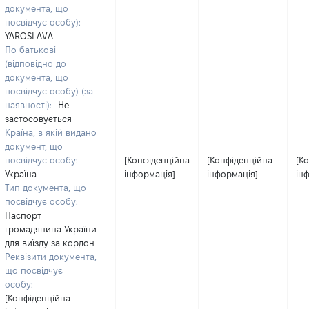
документа, що
посвідчує особу):
YAROSLAVA
По батькові
(відповідно до
документа, що
посвідчує особу) (за
наявності):
Не
застосовується
Країна, в якій видано
документ, що
посвідчує особу:
[Конфіденційна
[Конфіденційна
[К
Україна
інформація]
інформація]
ін
Тип документа, що
посвідчує особу:
Паспорт
громадянина України
для виїзду за кордон
Реквізити документа,
що посвідчує
особу:
[Конфіденційна