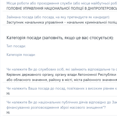
Місце роботи або проходження служби
(або місце майбутньої ро
ГОЛОВНЕ УПРАВЛІННЯ НАЦІОНАЛЬНОЇ ПОЛІЦІЇ В ДНІПРОПЕТРОВСЬ
Займана посада
(або посада, на яку претендуєте як кандидат)
:
Заступник начальника управління - начальник кримінальної поліц
Категорія посади (заповніть, якщо це вас стосується):
Тип посади:
Категорія посади:
Чи належите Ви до службових осіб, які займають відповідальне та
Керівник державного органу, органу влади Автономної Республіки
або обласного значення, району в місті, міста районного значенн
Чи належить Ваша посада до посад, пов'язаних з високим рівнем к
Ні
Чи належите Ви до національних публічних діячів відповідно до З
фінансуванню розповсюдження зброї масового знищення”?
Ні