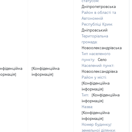
статусом:
Дніпропетровська
Район в області та
Автономній
Республіці Крим:
Дніпровський
Територіальна
громада:
Новоолександрівська
Тип населеного
пункту:
Село
Населений пункт:
онфіденційна
[Конфіденційна
Новоолександрівка
формація]
інформація]
Район у місті:
[Конфіденційна
інформація]
Тип:
[Конфіденційна
інформація]
Назва:
[Конфіденційна
інформація]
Номер будинку/
земельної ділянки: