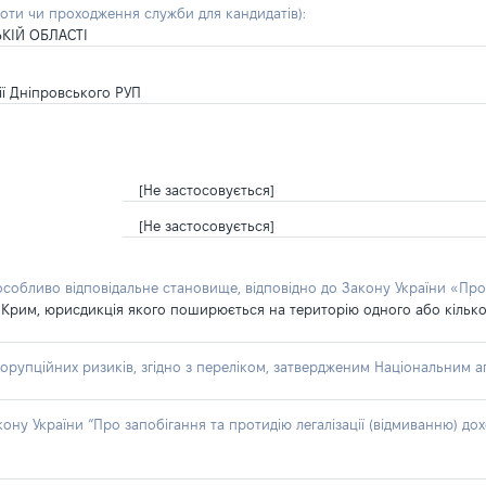
боти чи проходження служби для кандидатів)
:
КІЙ ОБЛАСТІ
ії Дніпровського РУП
[Не застосовується]
[Не застосовується]
 особливо відповідальне становище, відповідно до Закону України «Про
 Крим, юрисдикція якого поширюється на територію одного або кількох
я
орупційних ризиків, згідно з переліком, затвердженим Національним аг
акону України “Про запобігання та протидію легалізації (відмиванню) 