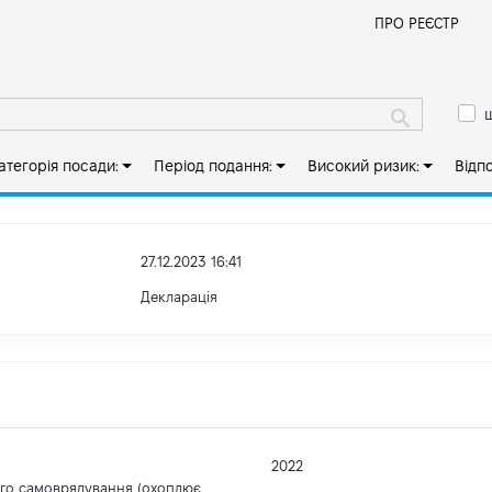
Й
ПРО РЕЄСТР
ш
атегорія посади:
Період подання:
Високий ризик:
Відп
27.12.2023 16:41
Декларація
2022
ого самоврядування (охоплює