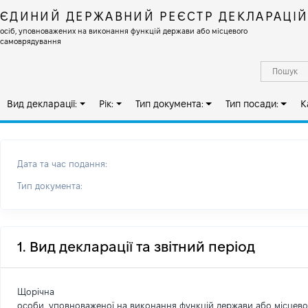
ЄДИНИЙ ДЕРЖАВНИЙ РЕЄСТР ДЕКЛАРАЦІ
осіб, уповноважених на виконання функцій держави або місцевого
самоврядування
Вид декларації:
Рік:
Тип документа:
Тип посади:
К
Дата та час подання:
Тип документа:
1. Вид декларації та звітний період
Щорічна
особи, уповноваженої на виконання функцій держави або місцев