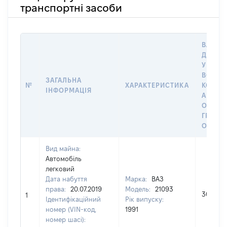
транспортні засоби
ВАРТІС
ДАТУ 
У ВЛАС
ВОЛОД
ЗАГАЛЬНА
№
ХАРАКТЕРИСТИКА
КОРИС
ІНФОРМАЦІЯ
АБО З
ОСТА
ГРОШ
ОЦІНК
Вид майна:
Автомобіль
легковий
Дата набуття
Марка:
ВАЗ
права:
20.07.2019
Модель:
21093
30000
1
Ідентифікаційний
Рік випуску:
номер (VIN-код,
1991
номер шасі):