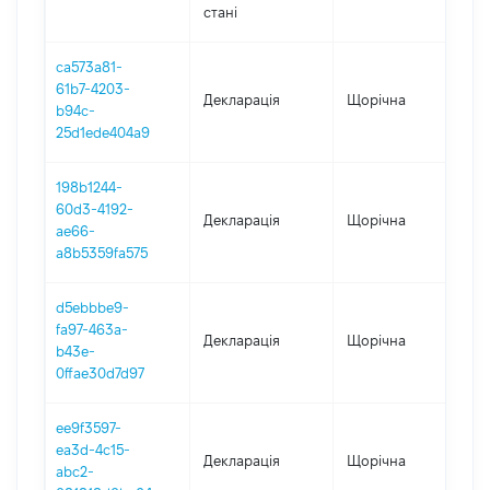
стані
ca573a81-
61b7-4203-
Декларація
Щорічна
20
b94c-
25d1ede404a9
198b1244-
60d3-4192-
Декларація
Щорічна
20
ae66-
a8b5359fa575
d5ebbbe9-
fa97-463a-
Декларація
Щорічна
20
b43e-
0ffae30d7d97
ee9f3597-
ea3d-4c15-
Декларація
Щорічна
20
abc2-