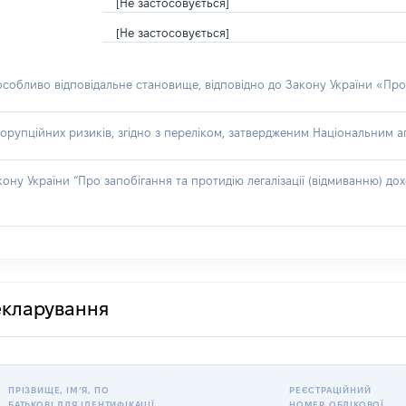
[Не застосовується]
[Не застосовується]
 особливо відповідальне становище, відповідно до Закону України «Про
орупційних ризиків, згідно з переліком, затвердженим Національним аг
акону України “Про запобігання та протидію легалізації (відмиванню) 
декларування
ПРІЗВИЩЕ, ІМʼЯ, ПО
РЕЄСТРАЦІЙНИЙ
БАТЬКОВІ ДЛЯ ІДЕНТИФІКАЦІЇ
НОМЕР ОБЛІКОВОЇ