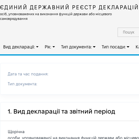
ЄДИНИЙ ДЕРЖАВНИЙ РЕЄСТР ДЕКЛАРАЦІ
осіб, уповноважених на виконання функцій держави або місцевого
самоврядування
Вид декларації:
Рік:
Тип документа:
Тип посади:
К
Дата та час подання:
Тип документа:
1. Вид декларації та звітний період
Щорічна
особи, уповноваженої на виконання функцій держави або місцев