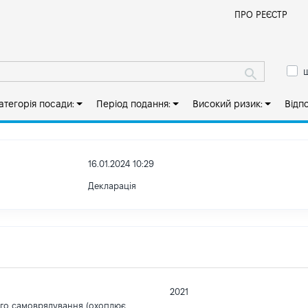
Й
ПРО РЕЄСТР
ш
атегорія посади:
Період подання:
Високий ризик:
Відп
16.01.2024 10:29
Декларація
2021
ого самоврядування (охоплює