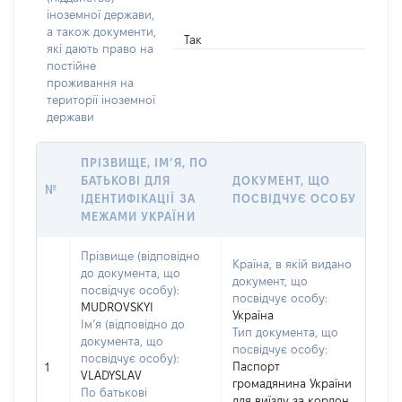
іноземної держави,
а також документи,
Так
які дають право на
постійне
проживання на
території іноземної
держави
ПРІЗВИЩЕ, ІМ’Я, ПО
БАТЬКОВІ ДЛЯ
ДОКУМЕНТ, ЩО
№
ІДЕНТИФІКАЦІЇ ЗА
ПОСВІДЧУЄ ОСОБУ
МЕЖАМИ УКРАЇНИ
Прізвище (відповідно
Країна, в якій видано
до документа, що
документ, що
посвідчує особу):
посвідчує особу:
MUDROVSKYI
Україна
Ім’я (відповідно до
Тип документа, що
документа, що
посвідчує особу:
посвідчує особу):
Паспорт
1
VLADYSLAV
громадянина України
По батькові
для виїзду за кордон