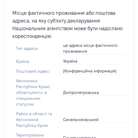
Місце фактичного проживання або поштова
адреса, на яку суб’єкту декларування
Національним агентством може бути надіслано
кореспонденцію
це адреса місця фактичного
Тип адреси:
проживання
Україна
Країна:
[Конфіденційна інформація]
Поштовий індекс:
Автономна
Республіка Крим/
Дніпропетровська
область/місто зі
спеціальним
статусом:
Район в області та
Синельниківський
Автономній
Республіці Крим:
Територіальна
Синельниківська