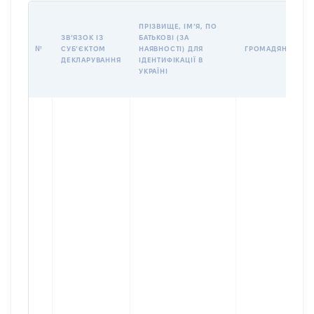
ПРІЗВИЩЕ, ІМʼЯ, ПО
ЗВʼЯЗОК ІЗ
БАТЬКОВІ (ЗА
№
СУБʼЄКТОМ
НАЯВНОСТІ) ДЛЯ
ГРОМАДЯНСТВО
ДЕКЛАРУВАННЯ
ІДЕНТИФІКАЦІЇ В
УКРАЇНІ