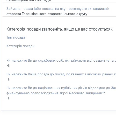
ЗАЛІЩИЦЬКА МІСЬКА РАДА
Займана посада
(або посада, на яку претендуєте як кандидат)
:
староста Торськівського старостинського округу
Категорія посади (заповніть, якщо це вас стосується):
Тип посади:
Категорія посади:
Чи належите Ви до службових осіб, які займають відповідальне та
Ні
Чи належить Ваша посада до посад, пов'язаних з високим рівнем к
Ні
Чи належите Ви до національних публічних діячів відповідно до З
фінансуванню розповсюдження зброї масового знищення”?
Ні