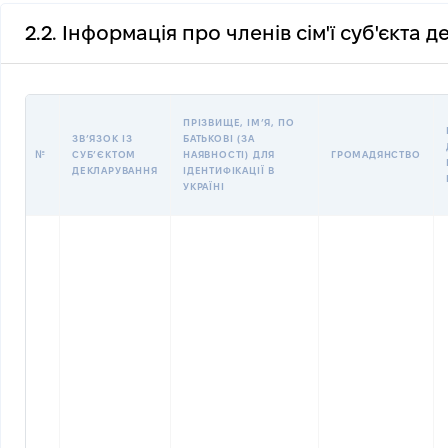
2.2. Інформація про членів сім'ї суб'єкта 
ПРІЗВИЩЕ, ІМʼЯ, ПО
ЗВʼЯЗОК ІЗ
БАТЬКОВІ (ЗА
№
СУБʼЄКТОМ
НАЯВНОСТІ) ДЛЯ
ГРОМАДЯНСТВО
ДЕКЛАРУВАННЯ
ІДЕНТИФІКАЦІЇ В
УКРАЇНІ