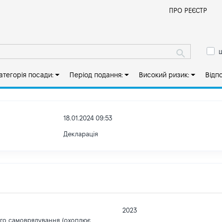
Й
ПРО РЕЄСТР
ш
атегорія посади:
Період подання:
Високий ризик:
Відп
18.01.2024 09:53
Декларація
2023
ого самоврядування (охоплює