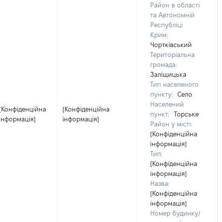
Район в області
та Автономній
Республіці
Крим:
Чортківський
Територіальна
громада:
Заліщицька
Тип населеного
пункту:
Село
Населений
[Конфіденційна
[Конфіденційна
пункт:
Торське
інформація]
інформація]
Район у місті:
[Конфіденційна
інформація]
Тип:
[Конфіденційна
інформація]
Назва:
[Конфіденційна
інформація]
Номер будинку/