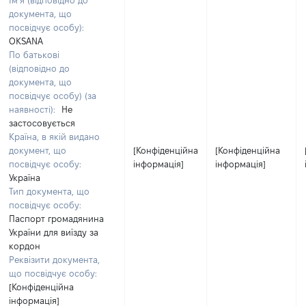
Ім’я (відповідно до
документа, що
посвідчує особу):
OKSANA
По батькові
(відповідно до
документа, що
посвідчує особу) (за
наявності):
Не
застосовується
Країна, в якій видано
документ, що
[Конфіденційна
[Конфіденційна
посвідчує особу:
інформація]
інформація]
Україна
Тип документа, що
посвідчує особу:
Паспорт громадянина
України для виїзду за
кордон
Реквізити документа,
що посвідчує особу:
[Конфіденційна
інформація]