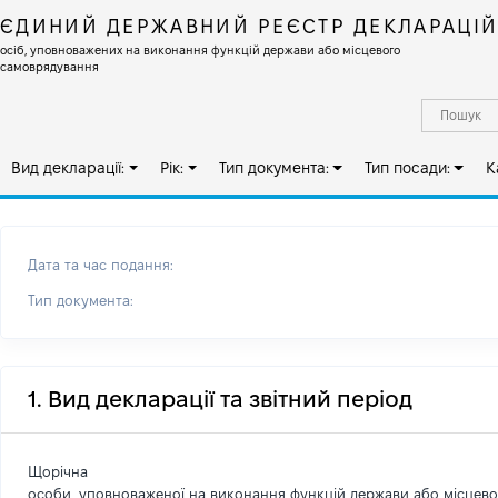
ЄДИНИЙ ДЕРЖАВНИЙ РЕЄСТР ДЕКЛАРАЦІ
осіб, уповноважених на виконання функцій держави або місцевого
самоврядування
Вид декларації:
Рік:
Тип документа:
Тип посади:
К
Дата та час подання:
Тип документа:
1. Вид декларації та звітний період
Щорічна
особи, уповноваженої на виконання функцій держави або місцев