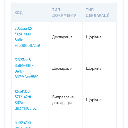
ТИП
ТИП
КОД
ПЕР
ДОКУМЕНТА
ДЕКЛАРАЦІЇ
a055aa42-
f024-4aa1-
Декларація
Щорічна
202
8a9c-
76e090b872a9
f2623cd8-
8a64-4f6f-
Декларація
Щорічна
202
9e47-
893fa6eef589
12caf5b8-
3712-42df-
Виправлена
Щорічна
202
832a-
декларація
d6341ff6af52
5e92a750-