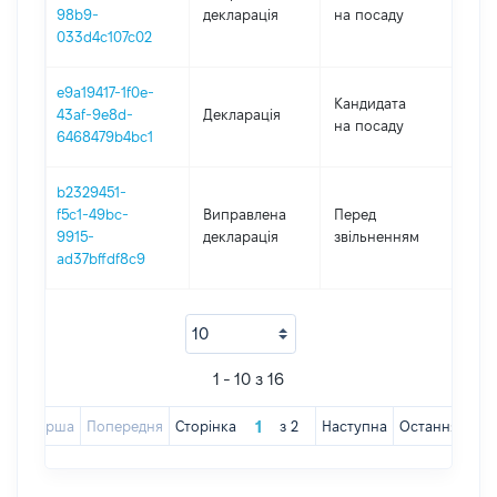
202
98b9-
декларація
на посаду
033d4c107c02
e9a19417-1f0e-
Кандидата
43af-9e8d-
Декларація
202
на посаду
6468479b4bc1
b2329451-
01.0
f5c1-49bc-
Виправлена
Перед
-
9915-
декларація
звільненням
03.1
ad37bffdf8c9
1 - 10 з 16
Перша
Попередня
Сторінка
з
2
Наступна
Остання