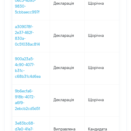
06c5-4b95-
Декларація
Щорічна
202
9830-
5cbbaecc997f
a309078f-
2e37-462f-
Декларація
Щорічна
2021
830a-
0c51038ac814
900a23a5-
4c90-4077-
Декларація
Щорічна
202
b31c-
c68b31c4d6ea
9b6ecfa6-
918b-4072-
Декларація
Щорічна
202
a6f9-
2ebcb2cd5d51
3e83bc68-
d7e0-41e7-
Виправлена
Кандидата