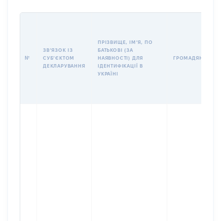
ПРІЗВИЩЕ, ІМʼЯ, ПО
ЗВʼЯЗОК ІЗ
БАТЬКОВІ (ЗА
№
СУБʼЄКТОМ
НАЯВНОСТІ) ДЛЯ
ГРОМАДЯНСТВО
ДЕКЛАРУВАННЯ
ІДЕНТИФІКАЦІЇ В
УКРАЇНІ