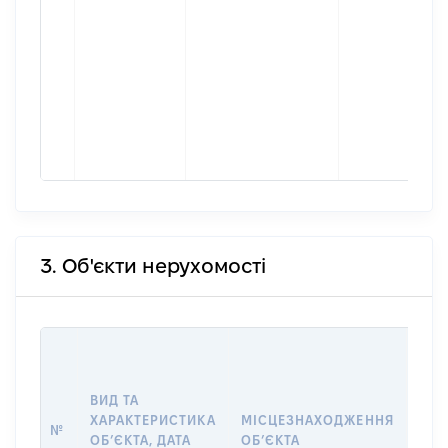
3. Об'єкти нерухомості
ВАР
ДАТ
НАБ
ВИД ТА
ПРА
ХАРАКТЕРИСТИКА
МІСЦЕЗНАХОДЖЕННЯ
№
ЗА
ОБʼЄКТА, ДАТА
ОБʼЄКТА