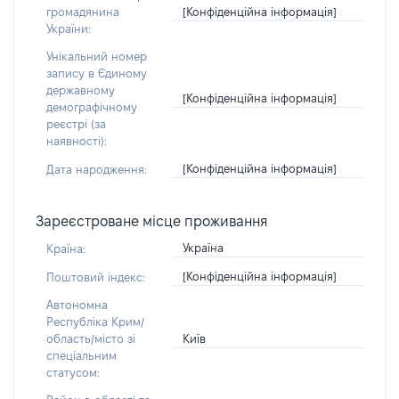
[Конфіденційна інформація]
громадянина
України:
Унікальний номер
запису в Єдиному
державному
[Конфіденційна інформація]
демографічному
реєстрі (за
наявності):
[Конфіденційна інформація]
Дата народження:
Зареєстроване місце проживання
Україна
Країна:
[Конфіденційна інформація]
Поштовий індекс:
Автономна
Республіка Крим/
Київ
область/місто зі
спеціальним
статусом: