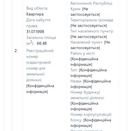
Автономній Республіці
Вид об'єкта:
Крим:
[Не
Квартира
застосовується]
Дата набуття
Територіальна громада:
[Не застосовується]
права:
1000
Тип населеного пункту:
31.07.1998
Тип
[Не застосовується]
Загальна площа
варт
2
Населений пункт:
[Не
(м
):
66.48
обʼє
застосовується]
2
Реєстраційний
варт
Район у місті:
номер
ост
[Конфіденційна
(кадастровий
інформація]
гро
номер для
Тип:
[Конфіденційна
оці
земельної
інформація]
ділянки):
Назва:
[Конфіденційна
[Конфіденційна
інформація]
інформація]
Номер будинку/
земельної ділянки:
[Конфіденційна
інформація]
Номер корпусу/секції/
блоку:
[Конфіденційна
інформація]