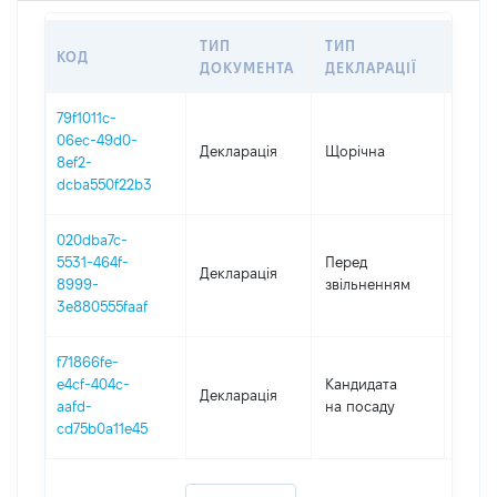
ТИП
ТИП
КОД
ПЕР
ДОКУМЕНТА
ДЕКЛАРАЦІЇ
79f1011c-
06ec-49d0-
Декларація
Щорічна
2024
8ef2-
dcba550f22b3
020dba7c-
01.01
5531-464f-
Перед
Декларація
-
8999-
звільненням
19.07
3e880555faaf
f71866fe-
e4cf-404c-
Кандидата
Декларація
2023
aafd-
на посаду
cd75b0a11e45