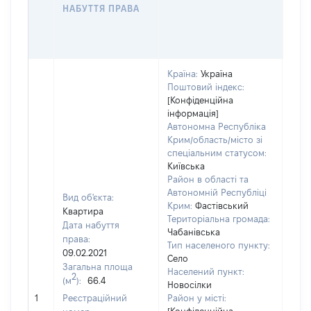
ОС
НАБУТТЯ ПРАВА
ГР
ОЦІ
ГРН
Країна:
Україна
Поштовий індекс:
[Конфіденційна
інформація]
Автономна Республіка
Крим/область/місто зі
спеціальним статусом:
Київська
Район в області та
Автономній Республіці
Вид об'єкта:
Крим:
Фастівський
Квартира
Територіальна громада:
Дата набуття
Чабанівська
права:
Тип населеного пункту:
385
09.02.2021
Село
Тип
Загальна площа
Населений пункт:
варт
2
(м
):
66.4
Новосілки
обʼє
1
Реєстраційний
Район у місті:
варт