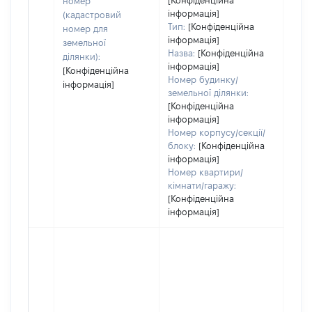
[Конфіденційна
номер
дату
інформація]
(кадастровий
набу
Тип:
[Конфіденційна
номер для
пра
інформація]
земельної
Назва:
[Конфіденційна
ділянки):
інформація]
[Конфіденційна
Номер будинку/
інформація]
земельної ділянки:
[Конфіденційна
інформація]
Номер корпусу/секції/
блоку:
[Конфіденційна
інформація]
Номер квартири/
кімнати/гаражу:
[Конфіденційна
інформація]