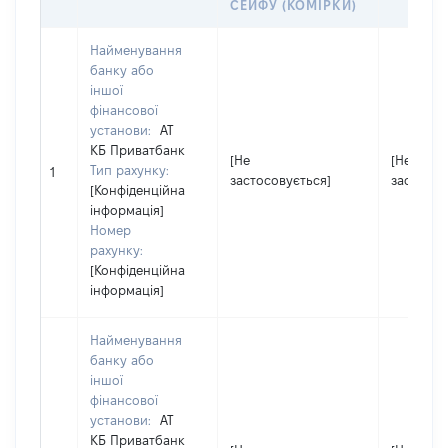
СЕЙФУ (КОМІРКИ)
Найменування
банку або
іншої
фінансової
установи:
АТ
КБ Приватбанк
[Не
[Не
Тип рахунку:
1
застосовується]
застосов
[Конфіденційна
інформація]
Номер
рахунку:
[Конфіденційна
інформація]
Найменування
банку або
іншої
фінансової
установи:
АТ
КБ Приватбанк