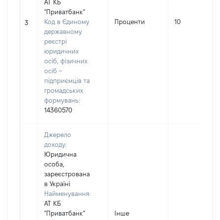
АТ КБ
"Приватбанк"
Код в Єдиному
Проценти
10
3
державному
реєстрі
юридичних
осіб, фізичних
осіб –
підприємців та
громадських
формувань:
14360570
Джерело
доходу:
Юридична
особа,
зареєстрована
в Україні
Найменування:
АТ КБ
"Приватбанк"
Інше