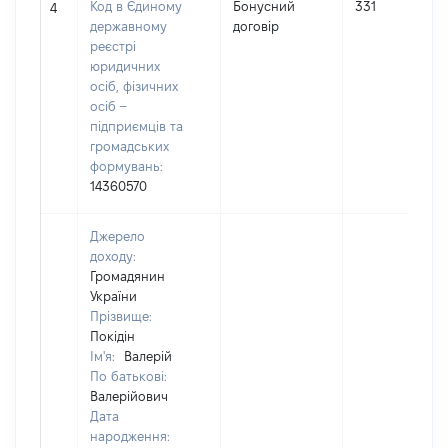
Код в Єдиному
Бонусний
331
4
державному
договір
реєстрі
юридичних
осіб, фізичних
осіб –
підприємців та
громадських
формувань:
14360570
Джерело
доходу:
Громадянин
України
Прізвище:
Покідін
Ім'я:
Валерій
По батькові:
Валерійович
Дата
народження: