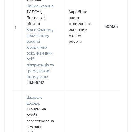
в Україні
Найменування:
ТУ ДСА у
Заробітна
Львівській
плата
області
отримана за
567335
1
Код в Єдиному
основним
державному
місцем
реєстрі
роботи
юридичних
осіб, фізичних
осіб –
підприємців та
громадських
формувань:
26306742
Джерело
доходу:
Юридична
особа,
зареєстрована
в Україні