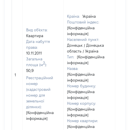
Країна:
Україна
Поштовий індекс:
[Конфіденційна
Вид об'єкта:
інформація]
Квартира
Населений пункт:
Дата набуття
Донецьк / Донецька
права:
область / Україна
10.11.2011
Тип:
[Конфіденційна
Загальна
інформація]
2
площа (м
):
Назва:
50,9
[Не
[Конфіденційна
1
засто
Реєстраційний
інформація]
номер
Номер будинку:
(кадастровий
[Конфіденційна
номер для
інформація]
земельної
Номер корпусу:
ділянки):
[Конфіденційна
[Конфіденційна
інформація]
інформація]
Номер квартири:
[Конфіденційна