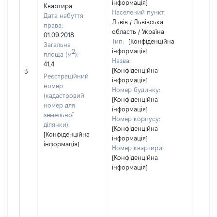
інформація]
Квартира
Населений пункт:
Дата набуття
Львів / Львівська
права:
область / Україна
01.09.2018
Тип:
[Конфіденційна
Загальна
інформація]
2
площа (м
):
Назва:
41,4
[Не
[Конфіденційна
3
засто
Реєстраційний
інформація]
номер
Номер будинку:
(кадастровий
[Конфіденційна
номер для
інформація]
земельної
Номер корпусу:
ділянки):
[Конфіденційна
[Конфіденційна
інформація]
інформація]
Номер квартири:
[Конфіденційна
інформація]