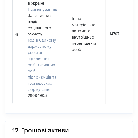
в Україні
Найменування:
Залізничний
Інше
відділ
матеріальна
соціального
допомога
захисту
14797
6
внутрішньо
Код в Єдиному
переміщеній
державному
особі
реєстрі
юридичних
осіб, фізичних
осіб –
підприємців та
громадських
формувань:
26094903
12. Грошові активи