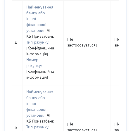
Найменування
банку або
іншої
фінансової
установи:
АТ
КБ Приватбанк
[Не
[Не
Тип рахунку:
4
застосовується]
застосов
[Конфіденційна
інформація]
Номер
рахунку:
[Конфіденційна
інформація]
Найменування
банку або
іншої
фінансової
установи:
АТ
КБ Приватбанк
[Не
[Не
Тип рахунку:
5
застосовується]
застосов