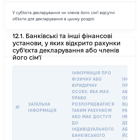
У суб'єкта декларування чи членів його сім'ї відсутні
об'єкти для декларування в цьому розділі.
12.1. Банківські та інші фінансові
установи, у яких відкрито рахунки
суб'єкта декларування або членів
його сім'ї
ІНФОРМАЦІЯ ПРО
ФІЗИЧНУ АБО
ІНФОРМ
ЮРИДИЧНУ
ПРО ФІ
ОСОБУ, ЯКА МАЄ
АБО Ю
ПРАВО
ОСОБУ,
ЗАГАЛЬНА
РОЗПОРЯДЖАТИСЯ
ВІДКРИ
№
ІНФОРМАЦІЯ
ТАКИМ РАХУНКОМ
РАХУНО
АБО МАЄ ДОСТУП
ІМ’Я СУ
ДО
ДЕКЛАР
ІНДИВІДУАЛЬНОГО
АБО ЧЛ
БАНКІВСЬКОГО
ЙОГО СІ