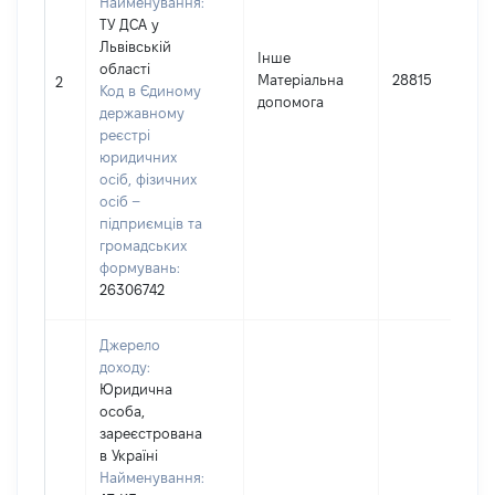
Найменування:
ТУ ДСА у
Львівській
Інше
області
Матеріальна
28815
2
Код в Єдиному
допомога
державному
реєстрі
юридичних
осіб, фізичних
осіб –
підприємців та
громадських
формувань:
26306742
Джерело
доходу:
Юридична
особа,
зареєстрована
в Україні
Найменування: