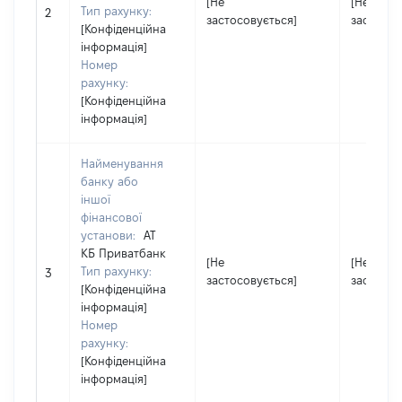
[Не
[Не
Тип рахунку:
2
застосовується]
застосов
[Конфіденційна
інформація]
Номер
рахунку:
[Конфіденційна
інформація]
Найменування
банку або
іншої
фінансової
установи:
АТ
КБ Приватбанк
[Не
[Не
Тип рахунку:
3
застосовується]
застосов
[Конфіденційна
інформація]
Номер
рахунку:
[Конфіденційна
інформація]