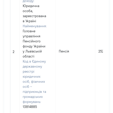
доходу:
Юридична
особа,
зареєстрована
в Україні
Найменування:
Головне
управління
Пенсійного
фонду України
у Львівській
Пенсія
25200
2
області
Код в Єдиному
державному
реєстрі
юридичних
осіб, фізичних
осіб –
підприємців та
громадських
формувань:
13814885