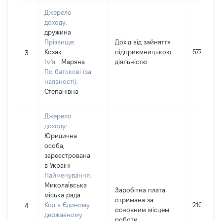
Джерело
доходу:
дружина
Прізвище:
Дохід від зайняття
Козак
підприємницькою
57784
3
Ім'я:
Маряна
діяльністю
По батькові (за
наявності):
Степанівна
Джерело
доходу:
Юридична
особа,
зареєстрована
в Україні
Найменування:
Миколаївська
Заробітна плата
міська рада
отримана за
Код в Єдиному
21000
4
основним місцем
державному
роботи