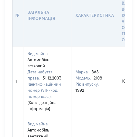
ВЛАСН
ВОЛОД
ЗАГАЛЬНА
№
ХАРАКТЕРИСТИКА
КОРИС
ІНФОРМАЦІЯ
АБО З
ОСТА
ГРОШ
ОЦІНК
Вид майна:
Автомобіль
легковий
Дата набуття
Марка:
ВАЗ
права:
31.12.2003
Модель:
2108
10000
1
Ідентифікаційний
Рік випуску:
номер (VIN-код,
1992
номер шасі):
[Конфіденційна
інформація]
Вид майна:
Автомобіль
вантажний