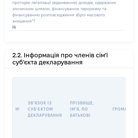
протидію легалізації (відмиванню) доходів, одержаних
злочинним шляхом, фінансуванню тероризму та
фінансуванню розповсюдження зброї масового
знищення”?
Ні
2.2. Інформація про членів сім'ї
суб'єкта декларування
ЗВ'ЯЗОК ІЗ
ПРІЗВИЩЕ,
№
СУБ'ЄКТОМ
ІМ'Я, ПО
ГРОМАДЯН
ДЕКЛАРУВАННЯ
БАТЬКОВІ