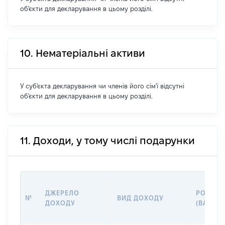
об'єкти для декларування в цьому розділі.
10. Нематеріальні активи
У суб'єкта декларування чи членів його сім'ї відсутні
об'єкти для декларування в цьому розділі.
11. Доходи, у тому числі подарунки
ДЖЕРЕЛО
РОЗМІР
№
ВИД ДОХОДУ
ДОХОДУ
(ВАРТІС