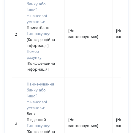
банку або
іншої
фінансової
установи:
Приватбанк
[Не
[Не
Тип рахунку:
2
застосовується]
застосов
[Конфіденційна
інформація]
Номер
рахунку:
[Конфіденційна
інформація]
Найменування
банку або
іншої
фінансової
установи:
Банк
Південний
[Не
[Не
3
Тип рахунку:
застосовується]
застосов
[Конфіденційна