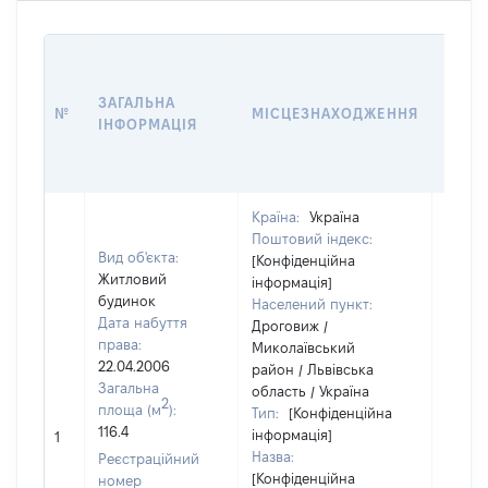
ВАРТ
ДАТУ
ЗАГАЛЬНА
ПРАВ
№
МІСЦЕЗНАХОДЖЕННЯ
ІНФОРМАЦІЯ
ОСТ
ГРО
ОЦІ
Країна:
Україна
Поштовий індекс:
Вид об'єкта:
[Конфіденційна
Житловий
інформація]
будинок
Населений пункт:
Дата набуття
Дроговиж /
права:
Миколаївський
22.04.2006
район / Львівська
Загальна
область / Україна
2
площа (м
):
Тип:
[Конфіденційна
116.4
інформація]
10682
1
Назва:
Реєстраційний
[Конфіденційна
номер