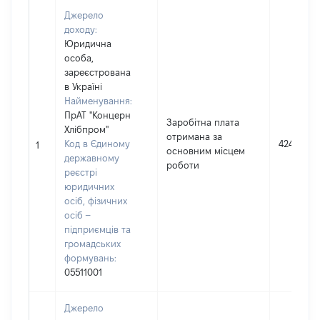
Джерело
доходу:
Юридична
особа,
зареєстрована
в Україні
Найменування:
ПрАТ "Концерн
Заробітна плата
Хлібпром"
отримана за
Код в Єдиному
42441
1
основним місцем
державному
роботи
реєстрі
юридичних
осіб, фізичних
осіб –
підприємців та
громадських
формувань:
05511001
Джерело