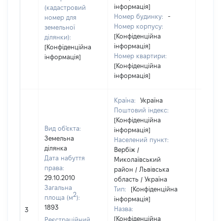
інформація]
(кадастровий
Номер будинку:
-
номер для
Номер корпусу:
земельної
[Конфіденційна
ділянки):
інформація]
[Конфіденційна
Номер квартири:
інформація]
[Конфіденційна
інформація]
Країна:
Україна
Поштовий індекс:
[Конфіденційна
Вид об'єкта:
інформація]
Земельна
Населений пункт:
ділянка
Вербіж /
Дата набуття
Миколаївський
права:
район / Львівська
29.10.2010
область / Україна
Загальна
Тип:
[Конфіденційна
2
площа (м
):
інформація]
[Не
1893
Назва:
3
засто
[Конфіденційна
Реєстраційний