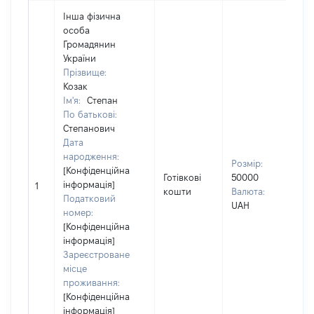
Інша фізична
особа
Громадянин
України
Прізвище:
Козак
Ім'я:
Степан
По батькові:
Степанович
Вла
Дата
Прі
народження:
Розмір:
КО
[Конфіденційна
Готівкові
50000
Ім'
інформація]
1
кошти
Валюта:
По 
Податковий
UAH
(за
номер:
ная
[Конфіденційна
СТ
інформація]
Зареєстроване
місце
проживання:
[Конфіденційна
інформація]