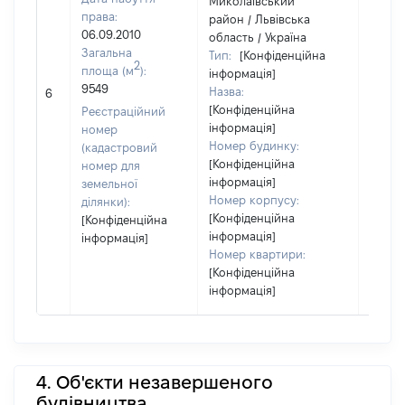
Миколаївський
права:
район / Львівська
06.09.2010
область / Україна
Загальна
Тип:
[Конфіденційна
2
площа (м
):
інформація]
[Не
9549
Назва:
6
засто
[Конфіденційна
Реєстраційний
інформація]
номер
Номер будинку:
(кадастровий
[Конфіденційна
номер для
інформація]
земельної
Номер корпусу:
ділянки):
[Конфіденційна
[Конфіденційна
інформація]
інформація]
Номер квартири:
[Конфіденційна
інформація]
4. Об'єкти незавершеного
будівництва