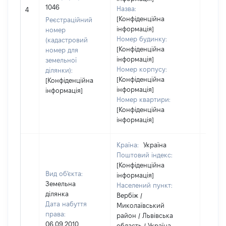
[Не
1046
Назва:
4
засто
[Конфіденційна
Реєстраційний
інформація]
номер
Номер будинку:
(кадастровий
[Конфіденційна
номер для
інформація]
земельної
Номер корпусу:
ділянки):
[Конфіденційна
[Конфіденційна
інформація]
інформація]
Номер квартири:
[Конфіденційна
інформація]
Країна:
Україна
Поштовий індекс:
[Конфіденційна
Вид об'єкта:
інформація]
Земельна
Населений пункт:
ділянка
Вербіж /
Дата набуття
Миколаївський
права:
район / Львівська
06.09.2010
область / Україна