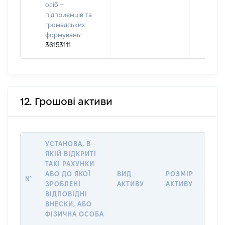
осіб –
підприємців та
громадських
формувань:
36153111
12. Грошові активи
УСТАНОВА, В
ЯКІЙ ВІДКРИТІ
ТАКІ РАХУНКИ
ІН
АБО ДО ЯКОЇ
ВИД
РОЗМІР
№
ЩО
ЗРОБЛЕНІ
АКТИВУ
АКТИВУ
НА
ВІДПОВІДНІ
ВНЕСКИ, АБО
ФІЗИЧНА ОСОБА