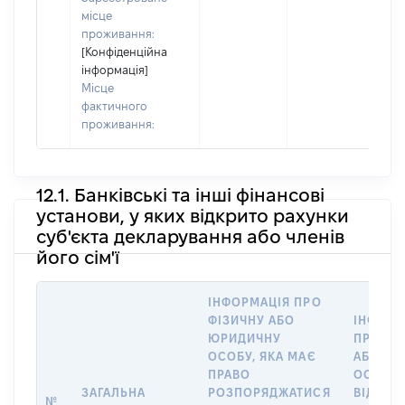
місце
проживання:
[Конфіденційна
інформація]
Місце
фактичного
проживання:
12.1. Банківські та інші фінансові
установи, у яких відкрито рахунки
суб'єкта декларування або членів
його сім'ї
ІНФОРМАЦІЯ ПРО
ФІЗИЧНУ АБО
ІНФОРМ
ЮРИДИЧНУ
ПРО ФІ
ОСОБУ, ЯКА МАЄ
АБО Ю
ПРАВО
ОСОБУ,
ЗАГАЛЬНА
РОЗПОРЯДЖАТИСЯ
ВІДКРИ
№