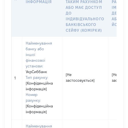
ІНФОРМАЦІЯ
ТАКИМ РАХУНКОМ
РАХУНО
АБО МАЄ ДОСТУП
ІМ’Я СУ
ДО
ДЕКЛАР
ІНДИВІДУАЛЬНОГО
АБО ЧЛ
БАНКІВСЬКОГО
ЙОГО СІ
СЕЙФУ (КОМІРКИ)
Найменування
банку або
іншої
фінансової
установи:
УкрСиббанк
[Не
[Не
Тип рахунку:
1
застосовується]
застосов
[Конфіденційна
інформація]
Номер
рахунку:
[Конфіденційна
інформація]
Найменування