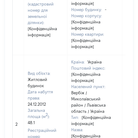
інформація]
(кадастровий
Номер будинку:
-
номер для
Номер корпусу:
земельної
[Конфіденційна
ділянки):
інформація]
[Конфіденційна
Номер квартири:
інформація]
[Конфіденційна
інформація]
Країна:
Україна
Поштовий індекс:
Вид об'єкта:
[Конфіденційна
Житловий
інформація]
будинок
Населений пункт:
Дата набуття
Вербіж /
права:
Миколаївський
24.12.2012
район / Львівська
Загальна
область / Україна
2
площа (м
):
Тип:
[Конфіденційна
48.1
інформація]
13017
2
Назва:
Реєстраційний
[Конфіденційна
номер