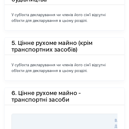
У суб'єкта декларування чи членів його сім'ї відсутні
об'єкти для декларування в цьому розділі.
5. Цінне рухоме майно (крім
транспортних засобів)
У суб'єкта декларування чи членів його сім'ї відсутні
об'єкти для декларування в цьому розділі.
6. Цінне рухоме майно -
транспортні засоби
ВАРТІС
ДАТУ Н