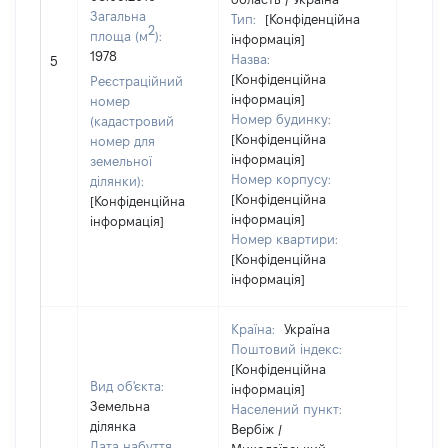
Загальна
Тип:
[Конфіденційна
2
площа (м
):
інформація]
[Не
1978
Назва:
5
засто
[Конфіденційна
Реєстраційний
інформація]
номер
Номер будинку:
(кадастровий
[Конфіденційна
номер для
інформація]
земельної
Номер корпусу:
ділянки):
[Конфіденційна
[Конфіденційна
інформація]
інформація]
Номер квартири:
[Конфіденційна
інформація]
Країна:
Україна
Поштовий індекс:
[Конфіденційна
Вид об'єкта:
інформація]
Земельна
Населений пункт:
ділянка
Вербіж /
Дата набуття