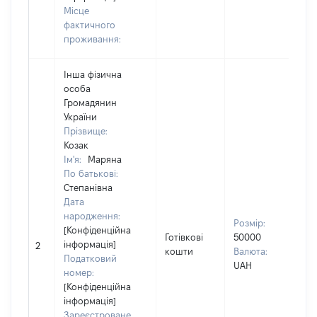
Місце
фактичного
проживання:
Інша фізична
особа
Громадянин
України
Прізвище:
Козак
Ім'я:
Маряна
По батькові:
Степанівна
Вла
Дата
др
народження:
Прі
Розмір:
[Конфіденційна
Коз
Готівкові
50000
інформація]
Ім'
2
кошти
Валюта:
Податковий
По 
UAH
номер:
(за
[Конфіденційна
ная
інформація]
Сте
Зареєстроване