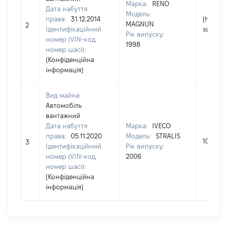
Марка:
RENO
Дата набуття
Модель:
права:
31.12.2014
[Не
MAGNUN
2
Ідентифікаційний
застосо
Рік випуску:
номер (VIN-код,
1998
номер шасі):
[Конфіденційна
інформація]
Вид майна:
Автомобіль
вантажний
Дата набуття
Марка:
IVECO
права:
05.11.2020
Модель:
STRALIS
10000
3
Ідентифікаційний
Рік випуску:
номер (VIN-код,
2006
номер шасі):
[Конфіденційна
інформація]