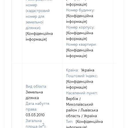
інформація]
номер
Номер будинку:
(кадастровий
[Конфіденційна
номер для
інформація]
земельної
Номер корпусу:
ділянки):
[Конфіденційна
[Конфіденційна
інформація]
інформація]
Номер квартири:
[Конфіденційна
інформація]
Країна:
Україна
Поштовий індекс:
[Конфіденційна
Вид об'єкта:
інформація]
Земельна
Населений пункт:
ділянка
Вербіж /
Дата набуття
Миколаївський
права:
район / Львівська
03.03.2010
область / Україна
Загальна
Тип:
[Конфіденційна
2
площа (м
):
інформація]