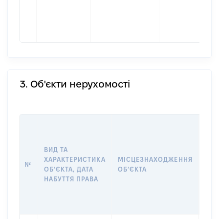
3. Об'єкти нерухомості
ВАР
ДАТ
НАБ
ВИД ТА
ПРА
ХАРАКТЕРИСТИКА
МІСЦЕЗНАХОДЖЕННЯ
№
ЗА
ОБʼЄКТА, ДАТА
ОБʼЄКТА
ОС
НАБУТТЯ ПРАВА
ГР
ОЦІ
ГРН