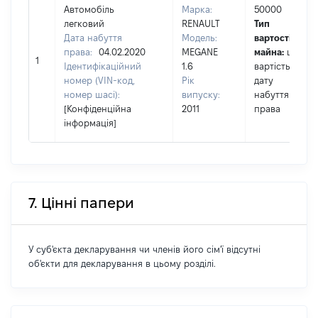
Автомобіль
Марка:
50000
легковий
RENAULT
Тип
Дата набуття
Модель:
вартості
права:
04.02.2020
MEGANE
майна:
це
1
Ідентифікаційний
1.6
вартість на
номер (VIN-код,
Рік
дату
номер шасі):
випуску:
набуття
[Конфіденційна
2011
права
інформація]
7. Цінні папери
У суб'єкта декларування чи членів його сім'ї відсутні
об'єкти для декларування в цьому розділі.