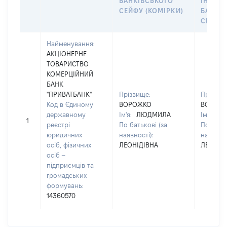
БАНКІВСЬКОГО
ІНДИВ
СЕЙФУ (КОМІРКИ)
БАНКІ
СЕЙФУ 
Найменування:
АКЦІОНЕРНЕ
ТОВАРИСТВО
КОМЕРЦІЙНИЙ
БАНК
"ПРИВАТБАНК"
Прізвище:
Прізвищ
Код в Єдиному
ВОРОЖКО
ВОРОЖ
державному
Ім'я:
ЛЮДМИЛА
Ім'я:
Л
1
реєстрі
По батькові (за
По батьк
юридичних
наявності):
наявност
осіб, фізичних
ЛЕОНІДІВНА
ЛЕОНІД
осіб –
підприємців та
громадських
формувань:
14360570