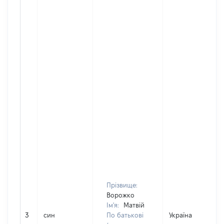
Прізвище:
Ворожко
Ім'я:
Матвій
3
син
По батькові
Україна