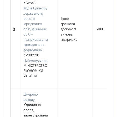
в Україні
Код в Єдиному
державному
реєстрі
Інше
юридичних
грошова
осіб, фізичних
допомога
3000
3
осіб –
зимова
підприємців та
підтримка
громадських
формувань:
37508596
Найменування:
МІНІСТЕРСТВО
ЕКОНОМІКИ
УКРАЇНИ
Джерело
доходу:
Юридична
особа,
зареєстрована