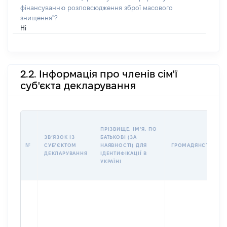
фінансуванню розповсюдження зброї масового
знищення"?
Ні
2.2. Інформація про членів сім'ї
суб'єкта декларування
ПРІЗВИЩЕ, ІМʼЯ, ПО
ЗВʼЯЗОК ІЗ
БАТЬКОВІ (ЗА
№
СУБʼЄКТОМ
НАЯВНОСТІ) ДЛЯ
ГРОМАДЯНСТВО
ДЕКЛАРУВАННЯ
ІДЕНТИФІКАЦІЇ В
УКРАЇНІ