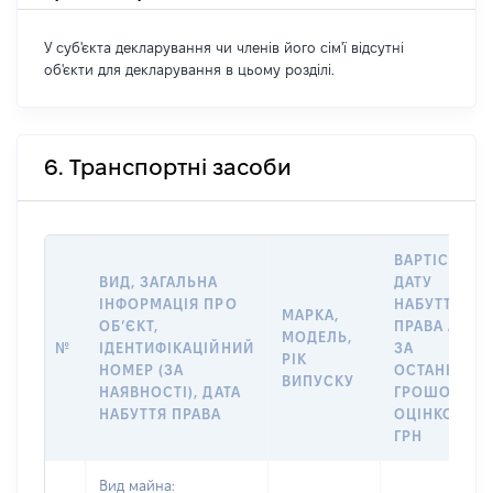
У суб'єкта декларування чи членів його сім'ї відсутні
об'єкти для декларування в цьому розділі.
6. Транспортні засоби
ВАРТІСТЬ Н
ВИД, ЗАГАЛЬНА
ДАТУ
ІНФОРМАЦІЯ ПРО
НАБУТТЯ
МАРКА,
ОБʼЄКТ,
ПРАВА АБО
МОДЕЛЬ,
№
ІДЕНТИФІКАЦІЙНИЙ
ЗА
РІК
НОМЕР (ЗА
ОСТАННЬО
ВИПУСКУ
НАЯВНОСТІ), ДАТА
ГРОШОВОЮ
НАБУТТЯ ПРАВА
ОЦІНКОЮ,
ГРН
Вид майна: