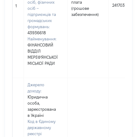
осіб, фізичних
плата
241703
1
осіб –
(грошове
підприємців та
забезпечення)
громадських
формувань:
43936618
Найменування:
ФІНАНСОВИЙ
ВІДДІЛ
МЕРЕФ'ЯНСЬКОЇ
МІСЬКОЇ РАДИ
Джерело
доходу:
Юридична
особа,
зареєстрована
в Україні
Код в Єдиному
державному
реєстрі