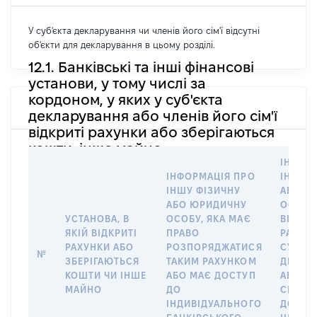
У суб'єкта декларування чи членів його сім'ї відсутні
об'єкти для декларування в цьому розділі.
12.1. Банківські та інші фінансові
установи, у тому числі за
кордоном, у яких у суб'єкта
декларування або членів його сім'ї
відкриті рахунки або зберігаються
кошти, інше майно
ІНФОР
ІНФОРМАЦІЯ ПРО
ІНШУ 
ІНШУ ФІЗИЧНУ
АБО Ю
АБО ЮРИДИЧНУ
ОСОБУ,
УСТАНОВА, В
ОСОБУ, ЯКА МАЄ
ВІДКР
ЯКІЙ ВІДКРИТІ
ПРАВО
РАХУНО
РАХУНКИ АБО
РОЗПОРЯДЖАТИСЯ
СУБ’ЄК
№
ЗБЕРІГАЮТЬСЯ
ТАКИМ РАХУНКОМ
ДЕКЛА
КОШТИ ЧИ ІНШЕ
АБО МАЄ ДОСТУП
АБО ЧЛ
МАЙНО
ДО
СІМ’Ї 
ІНДИВІДУАЛЬНОГО
ДОГОВ