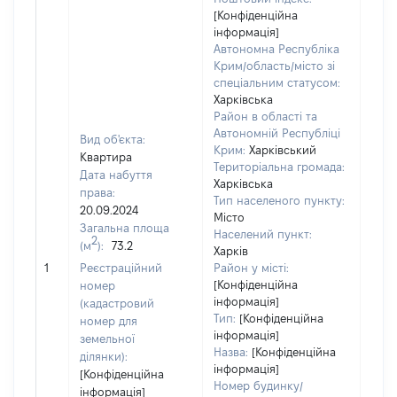
[Конфіденційна
інформація]
Автономна Республіка
Крим/область/місто зі
спеціальним статусом:
Харківська
Район в області та
Автономній Республіці
Вид об'єкта:
Крим:
Харківський
Квартира
Територіальна громада:
Дата набуття
Харківська
права:
Тип населеного пункту:
20.09.2024
Місто
Загальна площа
Населений пункт:
2
(м
):
73.2
Харків
[Не 
1
Реєстраційний
Район у місті:
[Конфіденційна
номер
інформація]
(кадастровий
Тип:
[Конфіденційна
номер для
інформація]
земельної
Назва:
[Конфіденційна
ділянки):
інформація]
[Конфіденційна
Номер будинку/
інформація]