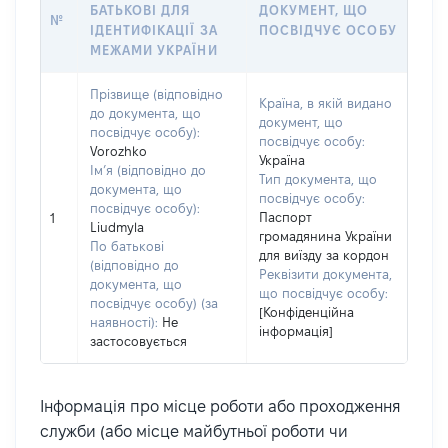
БАТЬКОВІ ДЛЯ
ДОКУМЕНТ, ЩО
№
ІДЕНТИФІКАЦІЇ ЗА
ПОСВІДЧУЄ ОСОБУ
МЕЖАМИ УКРАЇНИ
Прізвище (відповідно
Країна, в якій видано
до документа, що
документ, що
посвідчує особу):
посвідчує особу:
Vorozhko
Україна
Ім’я (відповідно до
Тип документа, що
документа, що
посвідчує особу:
посвідчує особу):
Паспорт
1
Liudmyla
громадянина України
По батькові
для виїзду за кордон
(відповідно до
Реквізити документа,
документа, що
що посвідчує особу:
посвідчує особу) (за
[Конфіденційна
наявності):
Не
інформація]
застосовується
Інформація про місце роботи або проходження
служби (або місце майбутньої роботи чи