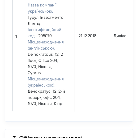
Назва компанії
українською:
Турул Інвестментс
Лімітед
Ідентифікаційний
код:
295079
21.12.2018
Дивіденди
1
Місцезнаходження
(англійською):
Deinokratous, 12, 2
floor, Office 204,
1070, Nicosia,
Cyprus
Місцезнаходження
(українською):
Денократус, 12, 2-й
поверх, офіс 204,
1070, Нікосія, Кіпр