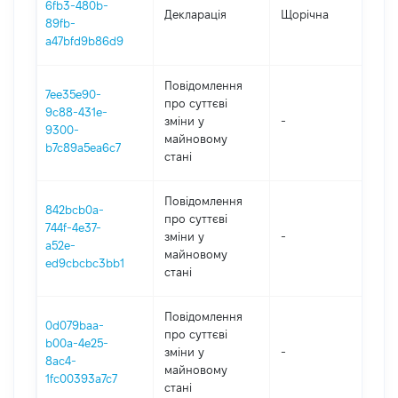
6fb3-480b-
Декларація
Щорічна
202
89fb-
a47bfd9b86d9
Повідомлення
7ee35e90-
про суттєві
9c88-431e-
зміни y
-
202
9300-
майновому
b7c89a5ea6c7
стані
Повідомлення
842bcb0a-
про суттєві
744f-4e37-
зміни y
-
202
a52e-
майновому
ed9cbcbc3bb1
стані
Повідомлення
0d079baa-
про суттєві
b00a-4e25-
зміни y
-
202
8ac4-
майновому
1fc00393a7c7
стані