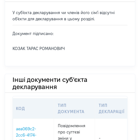
У суб'єкта декларування чи членів його сім'ї відсутні
об'єкти для декларування в цьому розділі.
Документ підписано:
КОЗАК ТАРАС РОМАНОВИЧ
Інші документи суб'єкта
декларування
ТИП
ТИП
КОД
ПЕ
ДОКУМЕНТА
ДЕКЛАРАЦІЇ
Повідомлення
aea069c2-
про суттєві
2cc6-4174-
зміни y
-
202