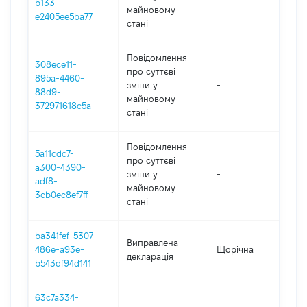
b133-
майновому
e2405ee5ba77
стані
Повідомлення
308ece11-
про суттєві
895a-4460-
зміни y
-
202
88d9-
майновому
372971618c5a
стані
Повідомлення
5a11cdc7-
про суттєві
a300-4390-
зміни y
-
202
adf8-
майновому
3cb0ec8ef7ff
стані
ba341fef-5307-
Виправлена
486e-a93e-
Щорічна
202
декларація
b543df94d141
63c7a334-