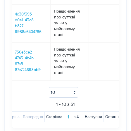
Повідомлення
4c30f395-
про суттєві
d0e1-43c8-
зміни y
-
202
b827-
майновому
9988a6404786
стані
Повідомлення
730e3ce2-
про суттєві
4743-4b4b-
зміни y
-
202
97a5-
майновому
87e724693bb9
стані
1 - 10 з 31
Перша
Попередня
Сторінка
з
4
Наступна
Остання