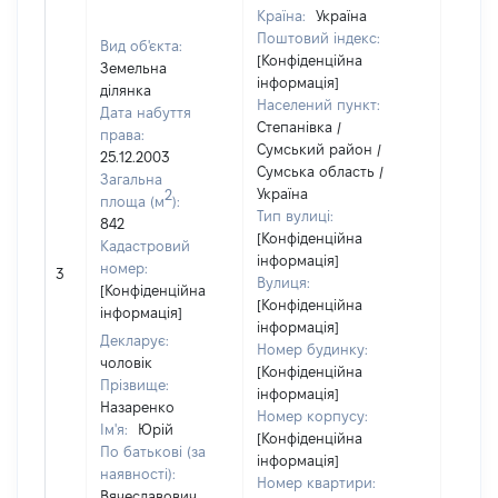
Країна:
Україна
Поштовий індекс:
Вид об'єкта:
[Конфіденційна
Земельна
інформація]
ділянка
Населений пункт:
Дата набуття
Степанівка /
права:
Сумський район /
25.12.2003
Сумська область /
Загальна
Україна
2
площа (м
):
Тип вулиці:
842
[Конфіденційна
Кадастровий
інформація]
[Не
номер:
3
Вулиця:
відом
[Конфіденційна
[Конфіденційна
інформація]
інформація]
Декларує:
Номер будинку:
чоловік
[Конфіденційна
Прізвище:
інформація]
Назаренко
Номер корпусу:
Ім'я:
Юрій
[Конфіденційна
По батькові (за
інформація]
наявності):
Номер квартири:
Вячеславович