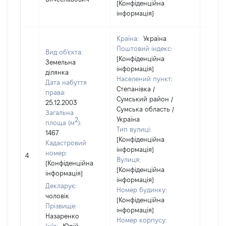
[Конфіденційна
інформація]
Країна:
Україна
Поштовий індекс:
Вид об'єкта:
[Конфіденційна
Земельна
інформація]
ділянка
Населений пункт:
Дата набуття
Степанівка /
права:
Сумський район /
25.12.2003
Сумська область /
Загальна
Україна
2
площа (м
):
Тип вулиці:
1467
[Конфіденційна
Кадастровий
інформація]
[Не
номер:
4
Вулиця:
відом
[Конфіденційна
[Конфіденційна
інформація]
інформація]
Декларує:
Номер будинку:
чоловік
[Конфіденційна
Прізвище:
інформація]
Назаренко
Номер корпусу: