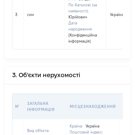
По батькові (за
наявності):
3
син
Україна
Юрійович
Дата
народження:
[Конфіденційна
інформація]
3. Об'єкти нерухомості
ВАРТ
ЗАГАЛЬНА
№
МІСЦЕЗНАХОДЖЕННЯ
НА Д
ІНФОРМАЦІЯ
НАБУ
Країна:
Україна
Вид об'єкта:
Поштовий індекс: