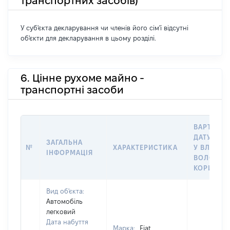
транспортних засобів)
У суб'єкта декларування чи членів його сім'ї відсутні
об'єкти для декларування в цьому розділі.
6. Цінне рухоме майно -
транспортні засоби
ВАРТІСТЬ
ДАТУ НАБ
ЗАГАЛЬНА
№
ХАРАКТЕРИСТИКА
У ВЛАСНІ
ІНФОРМАЦІЯ
ВОЛОДІН
КОРИСТУ
Вид об'єкта:
Автомобіль
легковий
Дата набуття
Марка:
Fiat