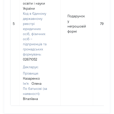
освіти і науки
України
Код в Єдиному
Подарунок
державному
у
5
реєстрі
791
негрошовій
юридичних
формі
осіб, фізичних
осіб –
підприємців та
громадських
формувань:
02671052
Декларує:
Прізвище:
Назаренко
Ім'я:
Олена
По батькові (за
наявності):
Віталіївна