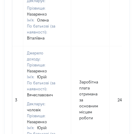
Декларує:
Прізвище:
Назаренко
Ім'я:
Олена
По батькові (за
наявності):
Віталіївна
Джерело
доходу:
Прізвище:
Назаренко
Ім'я:
Юрій
Заробітна
По батькові (за
плата
наявності):
отримана
Вячеславович
3
за
248290
Декларує:
основним
чоловік
місцем
Прізвище:
роботи
Назаренко
Ім'я:
Юрій
По батькові (за