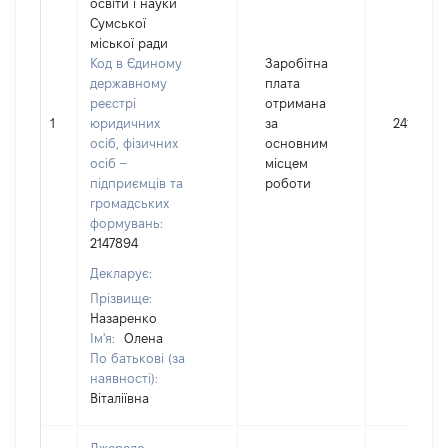
освіти і науки
Сумської
міської ради
Код в Єдиному
Заробітна
державному
плата
реєстрі
отримана
1
юридичних
за
241616
осіб, фізичних
основним
осіб –
місцем
підприємців та
роботи
громадських
формувань:
2147894
Декларує:
Прізвище:
Назаренко
Ім'я:
Олена
По батькові (за
наявності):
Віталіївна