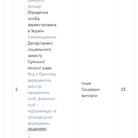
Джерело
доходу:
Юридична
особа,
зареєстрована
в Україні
Найменування:
Департамент
соціального
захисту
Сумської
міської ради
Код в Єдиному
державному
Інше
реєстрі
2
Соціальні
2387
юридичних
виплати
осіб, фізичних
осіб –
підприємців та
громадських
формувань:
26440890