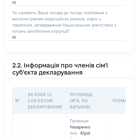
Ні
Чи належить Ваша посада до посад, пов'язаних з
високим рівнем корупційних ризиків, згідно з
переліком, затвердженим Національним агентством з
питань запобігання корупції?
Ні
2.2. Інформація про членів сім'ї
суб'єкта декларування
ЗВ'ЯЗОК ІЗ
ПРІЗВИЩЕ,
№
СУБ'ЄКТОМ
ІМ'Я, ПО
ГРОМАДЯН
ДЕКЛАРУВАННЯ
БАТЬКОВІ
Прізвище:
Назаренко
Ім'я:
Юрій