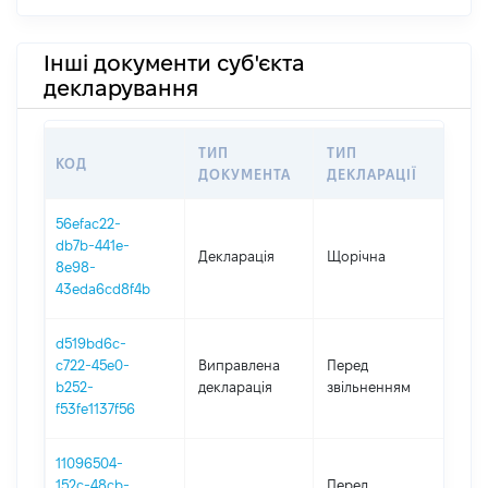
Інші документи суб'єкта
декларування
ТИП
ТИП
КОД
ПЕР
ДОКУМЕНТА
ДЕКЛАРАЦІЇ
56efac22-
db7b-441e-
Декларація
Щорічна
202
8e98-
43eda6cd8f4b
d519bd6c-
01.0
c722-45e0-
Виправлена
Перед
-
b252-
декларація
звільненням
02.0
f53fe1137f56
11096504-
01.0
152c-48cb-
Перед