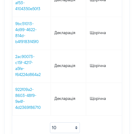
af53-
4104350e50f3
9bc51013-
4d99-4622-
Декларація
Щорічна
202
814d-
b4f9183f45f0
2ac90073-
c15f-4217-
Декларація
Щорічна
2021
a5fe-
f64224d864a2
922f09a2-
8603-48f9-
Декларація
Щорічна
202
9e4f-
4d2369f86710