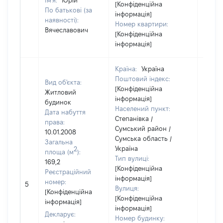
Ім'я:
Юрій
[Конфіденційна
По батькові (за
інформація]
наявності):
Номер квартири:
Вячеславович
[Конфіденційна
інформація]
Країна:
Україна
Поштовий індекс:
Вид об'єкта:
[Конфіденційна
Житловий
інформація]
будинок
Населений пункт:
Дата набуття
Степанівка /
права:
Сумський район /
10.01.2008
Сумська область /
Загальна
Україна
2
площа (м
):
Тип вулиці:
169,2
[Конфіденційна
Реєстраційний
інформація]
номер:
5
52319
Вулиця:
[Конфіденційна
[Конфіденційна
інформація]
інформація]
Декларує:
Номер будинку: