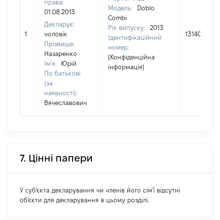
права:
Модель:
Doblo
01.08.2013
Combi
Декларує:
Рік випуску:
2013
1
чоловік
131400
Ідентифікаційний
Прізвище:
номер:
Назаренко
[Конфіденційна
Ім'я:
Юрій
інформація]
По батькові
(за
наявності):
Вячеславович
7. Цінні папери
У суб'єкта декларування чи членів його сім'ї відсутні
об'єкти для декларування в цьому розділі.