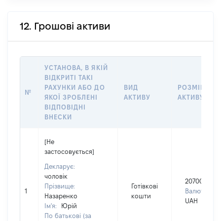
12. Грошові активи
УСТАНОВА, В ЯКІЙ
ВІДКРИТІ ТАКІ
РАХУНКИ АБО ДО
ВИД
РОЗМІР
№
ЯКОЇ ЗРОБЛЕНІ
АКТИВУ
АКТИВУ
ВІДПОВІДНІ
ВНЕСКИ
[Не
застосовується]
Декларує:
чоловік
207000
Прізвище:
Готівкові
1
Валюта:
Назаренко
кошти
UAH
Ім'я:
Юрій
По батькові (за