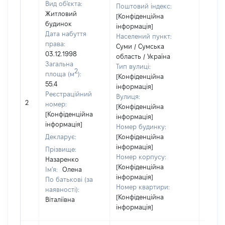
Вид об'єкта:
Поштовий індекс:
Житловий
[Конфіденційна
будинок
інформація]
Дата набуття
Населений пункт:
права:
Суми / Сумська
03.12.1998
область / Україна
Загальна
Тип вулиці:
2
площа (м
):
[Конфіденційна
55.4
інформація]
Реєстраційний
Вулиця:
2
19644
номер:
[Конфіденційна
[Конфіденційна
інформація]
інформація]
Номер будинку:
Декларує:
[Конфіденційна
інформація]
Прізвище:
Номер корпусу:
Назаренко
[Конфіденційна
Ім'я:
Олена
інформація]
По батькові (за
Номер квартири:
наявності):
[Конфіденційна
Віталіївна
інформація]