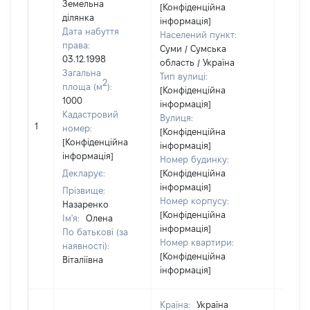
Земельна
[Конфіденційна
ділянка
інформація]
Дата набуття
Населений пункт:
права:
Суми / Сумська
03.12.1998
область / Україна
Загальна
Тип вулиці:
2
площа (м
):
[Конфіденційна
1000
інформація]
Кадастровий
Вулиця:
1
6720
номер:
[Конфіденційна
[Конфіденційна
інформація]
інформація]
Номер будинку:
Декларує:
[Конфіденційна
інформація]
Прізвище:
Номер корпусу:
Назаренко
[Конфіденційна
Ім'я:
Олена
інформація]
По батькові (за
Номер квартири:
наявності):
[Конфіденційна
Віталіївна
інформація]
Країна:
Україна