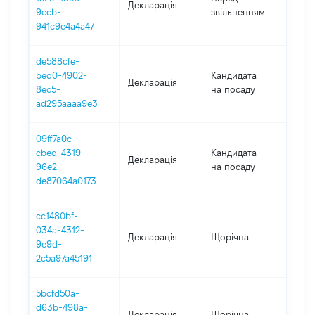
Декларація
-
9ccb-
звільненням
02.0
941c9e4a4a47
de588cfe-
bed0-4902-
Кандидата
Декларація
202
8ec5-
на посаду
ad295aaaa9e3
09ff7a0c-
cbed-4319-
Кандидата
Декларація
202
96e2-
на посаду
de87064a0173
cc1480bf-
034a-4312-
Декларація
Щорічна
202
9e9d-
2c5a97a45191
5bcfd50a-
d63b-498a-
Декларація
Щорічна
202