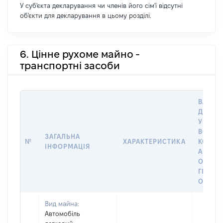
У суб'єкта декларування чи членів його сім'ї відсутні
об'єкти для декларування в цьому розділі.
6. Цінне рухоме майно -
транспортні засоби
ВАРТІС
ДАТУ 
У ВЛАС
ВОЛОД
ЗАГАЛЬНА
№
ХАРАКТЕРИСТИКА
КОРИС
ІНФОРМАЦІЯ
АБО З
ОСТА
ГРОШ
ОЦІНК
Вид майна:
Автомобіль