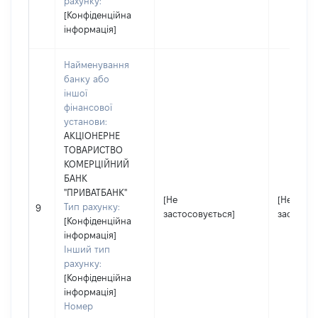
рахунку:
[Конфіденційна
інформація]
Найменування
банку або
іншої
фінансової
установи:
АКЦІОНЕРНЕ
ТОВАРИСТВО
КОМЕРЦІЙНИЙ
БАНК
"ПРИВАТБАНК"
[Не
[Не
Тип рахунку:
9
застосовується]
застосов
[Конфіденційна
інформація]
Інший тип
рахунку:
[Конфіденційна
інформація]
Номер