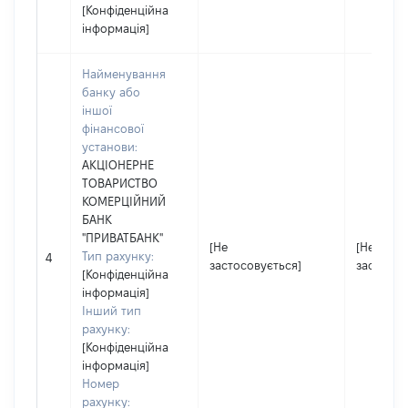
[Конфіденційна
інформація]
Найменування
банку або
іншої
фінансової
установи:
АКЦІОНЕРНЕ
ТОВАРИСТВО
КОМЕРЦІЙНИЙ
БАНК
"ПРИВАТБАНК"
[Не
[Не
Тип рахунку:
4
застосовується]
застосов
[Конфіденційна
інформація]
Інший тип
рахунку:
[Конфіденційна
інформація]
Номер
рахунку: