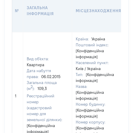
Д
ЗАГАЛЬНА
П
№
МІСЦЕЗНАХОДЖЕННЯ
ІНФОРМАЦІЯ
О
Г
О
Країна:
Україна
Поштовий індекс:
[Конфіденційна
інформація]
Вид об'єкта:
Населений пункт:
Квартира
Київ / Україна
Дата набуття
Тип:
[Конфіденційна
права:
06.02.2015
інформація]
Загальна площа
Назва:
2
(м
):
109,3
[Конфіденційна
26
1
Реєстраційний
інформація]
номер
Номер будинку:
(кадастровий
[Конфіденційна
номер для
інформація]
земельної ділянки):
Номер корпусу:
[Конфіденційна
[Конфіденційна
інформація]