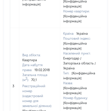
[Конфіденційна
інформація]
інформація]
Номер квартири:
[Конфіденційна
інформація]
Країна:
Україна
Поштовий індекс:
[Конфіденційна
інформація]
Населений пункт:
Вид об'єкта:
Енергодар /
Квартира
Запорізька область /
Дата набуття
Україна
права:
19.02.2018
Тип:
[Конфіденційна
Загальна площа
інформація]
2
(м
):
70,1
Назва:
31
3
Реєстраційний
[Конфіденційна
номер
інформація]
(кадастровий
Номер будинку:
номер для
[Конфіденційна
земельної ділянки):
інформація]
[Конфіденційна