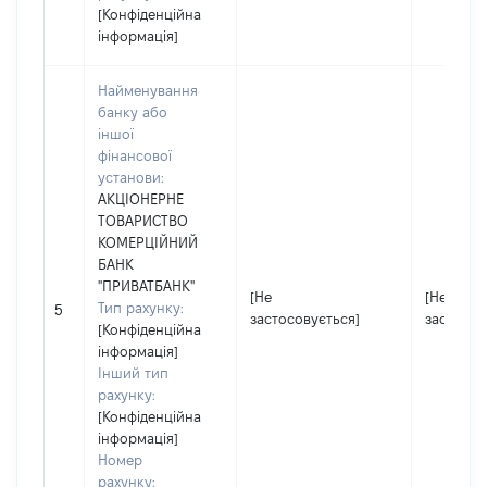
[Конфіденційна
інформація]
Найменування
банку або
іншої
фінансової
установи:
АКЦІОНЕРНЕ
ТОВАРИСТВО
КОМЕРЦІЙНИЙ
БАНК
"ПРИВАТБАНК"
[Не
[Не
Тип рахунку:
5
застосовується]
застосов
[Конфіденційна
інформація]
Інший тип
рахунку:
[Конфіденційна
інформація]
Номер
рахунку: