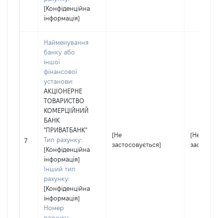
[Конфіденційна
інформація]
Найменування
банку або
іншої
фінансової
установи:
АКЦІОНЕРНЕ
ТОВАРИСТВО
КОМЕРЦІЙНИЙ
БАНК
"ПРИВАТБАНК"
[Не
[Не
Тип рахунку:
7
застосовується]
застосов
[Конфіденційна
інформація]
Інший тип
рахунку:
[Конфіденційна
інформація]
Номер
рахунку: