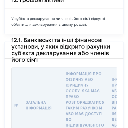
12. Грошові активи
У суб'єкта декларування чи членів його сім'ї відсутні
об'єкти для декларування в цьому розділі.
12.1. Банківські та інші фінансові
установи, у яких відкрито рахунки
суб'єкта декларування або членів
його сім'ї
ІНФОРМАЦІЯ ПРО
ФІЗИЧНУ АБО
ІНФОРМ
ЮРИДИЧНУ
ПРО ФІ
ОСОБУ, ЯКА МАЄ
АБО Ю
ПРАВО
ОСОБУ,
ЗАГАЛЬНА
РОЗПОРЯДЖАТИСЯ
ВІДКРИ
№
ІНФОРМАЦІЯ
ТАКИМ РАХУНКОМ
РАХУНО
АБО МАЄ ДОСТУП
ІМ’Я СУ
ДО
ДЕКЛАР
ІНДИВІДУАЛЬНОГО
АБО ЧЛ