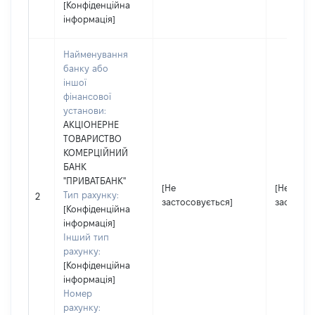
[Конфіденційна
інформація]
Найменування
банку або
іншої
фінансової
установи:
АКЦІОНЕРНЕ
ТОВАРИСТВО
КОМЕРЦІЙНИЙ
БАНК
"ПРИВАТБАНК"
[Не
[Не
Тип рахунку:
2
застосовується]
застосов
[Конфіденційна
інформація]
Інший тип
рахунку:
[Конфіденційна
інформація]
Номер
рахунку: