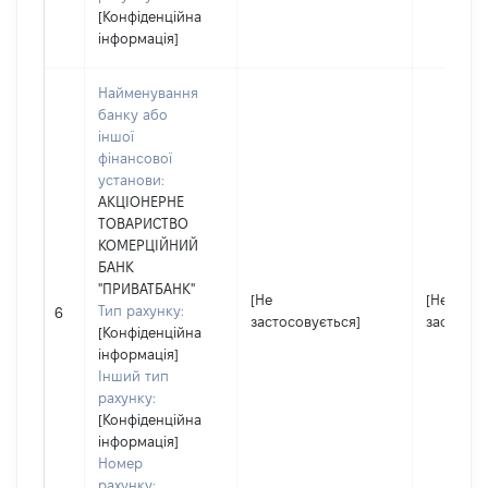
[Конфіденційна
інформація]
Найменування
банку або
іншої
фінансової
установи:
АКЦІОНЕРНЕ
ТОВАРИСТВО
КОМЕРЦІЙНИЙ
БАНК
"ПРИВАТБАНК"
[Не
[Не
Тип рахунку:
6
застосовується]
застосов
[Конфіденційна
інформація]
Інший тип
рахунку:
[Конфіденційна
інформація]
Номер
рахунку: