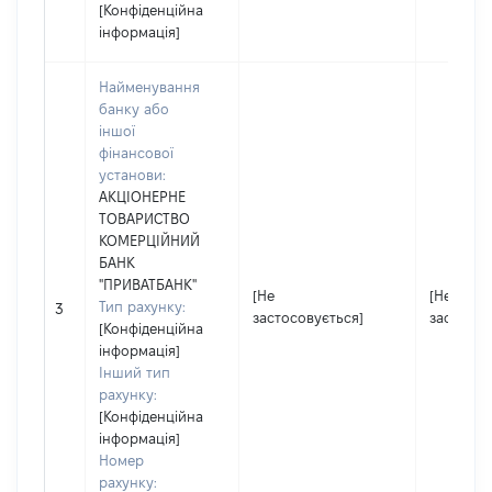
[Конфіденційна
інформація]
Найменування
банку або
іншої
фінансової
установи:
АКЦІОНЕРНЕ
ТОВАРИСТВО
КОМЕРЦІЙНИЙ
БАНК
"ПРИВАТБАНК"
[Не
[Не
Тип рахунку:
3
застосовується]
застосов
[Конфіденційна
інформація]
Інший тип
рахунку:
[Конфіденційна
інформація]
Номер
рахунку: