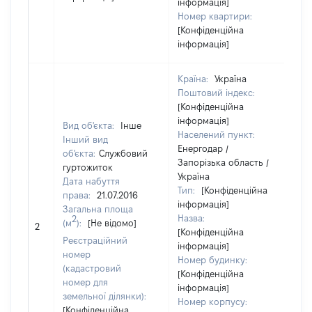
інформація]
Номер квартири:
[Конфіденційна
інформація]
Країна:
Україна
Поштовий індекс:
[Конфіденційна
інформація]
Вид об'єкта:
Інше
Населений пункт:
Інший вид
Енергодар /
об'єкта:
Службовий
Запорізька область /
гуртожиток
Україна
Дата набуття
Тип:
[Конфіденційна
права:
21.07.2016
інформація]
Загальна площа
Назва:
[Н
2
(м
):
[Не відомо]
2
[Конфіденційна
за
Реєстраційний
інформація]
номер
Номер будинку:
(кадастровий
[Конфіденційна
номер для
інформація]
земельної ділянки):
Номер корпусу:
[Конфіденційна