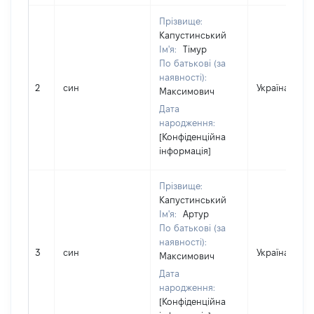
Прізвище:
Капустинський
Ім'я:
Тімур
По батькові (за
наявності):
2
син
Україна
Максимович
Дата
народження:
[Конфіденційна
інформація]
Прізвище:
Капустинський
Ім'я:
Артур
По батькові (за
наявності):
3
син
Україна
Максимович
Дата
народження:
[Конфіденційна