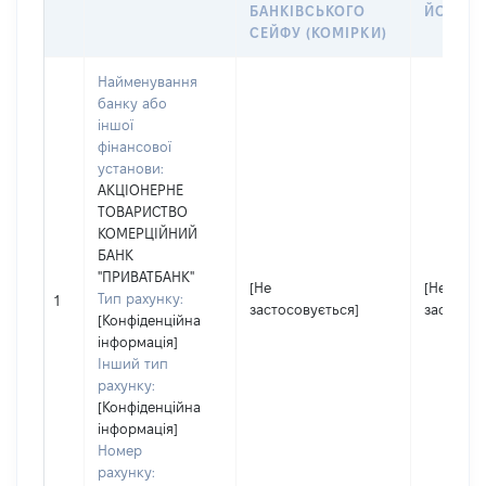
БАНКІВСЬКОГО
ЙОГО СІ
СЕЙФУ (КОМІРКИ)
Найменування
банку або
іншої
фінансової
установи:
АКЦІОНЕРНЕ
ТОВАРИСТВО
КОМЕРЦІЙНИЙ
БАНК
"ПРИВАТБАНК"
[Не
[Не
Тип рахунку:
1
застосовується]
застосов
[Конфіденційна
інформація]
Інший тип
рахунку:
[Конфіденційна
інформація]
Номер
рахунку: