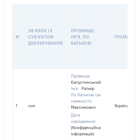
ЗВ'ЯЗОК ІЗ
ПРІЗВИЩЕ,
№
СУБ'ЄКТОМ
ІМ'Я, ПО
ГРОМАДЯН
ДЕКЛАРУВАННЯ
БАТЬКОВІ
Прізвище:
Капустинський
Ім'я:
Ратмір
По батькові (за
наявності):
1
син
Україна
Максимович
Дата
народження:
[Конфіденційна
інформація]