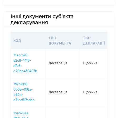
Інші документи суб'єкта
декларування
ТИП
ТИП
КОД
ПЕ
ДОКУМЕНТА
ДЕКЛАРАЦІЇ
7cebfb70-
e2c8-4413-
Декларація
Щорічна
202
a7c6-
d20db459407b
757b7d16-
0b3e-496a-
Декларація
Щорічна
202
b62d-
d71cc517cebb
1ba5204a-