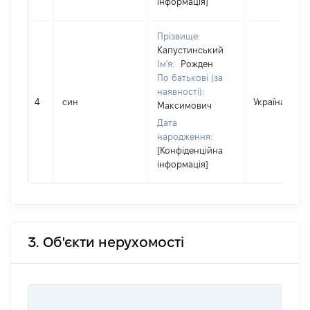
інформація]
Прізвище:
Капустинський
Ім'я:
Рожден
По батькові (за
наявності):
4
син
Україна
Максимович
Дата
народження:
[Конфіденційна
інформація]
3. Об'єкти нерухомості
В