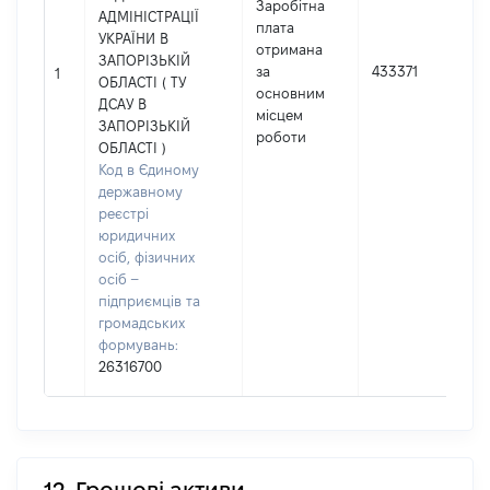
Заробітна
АДМІНІСТРАЦІЇ
плата
УКРАЇНИ В
отримана
ЗАПОРІЗЬКІЙ
за
433371
1
ОБЛАСТІ ( ТУ
основним
ДСАУ В
місцем
ЗАПОРІЗЬКІЙ
роботи
ОБЛАСТІ )
Код в Єдиному
державному
реєстрі
юридичних
осіб, фізичних
осіб –
підприємців та
громадських
формувань:
26316700