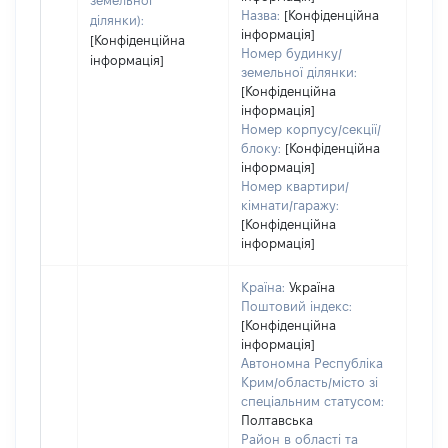
земельної
Назва:
[Конфіденційна
ділянки):
інформація]
[Конфіденційна
Номер будинку/
інформація]
земельної ділянки:
[Конфіденційна
інформація]
Номер корпусу/секції/
блоку:
[Конфіденційна
інформація]
Номер квартири/
кімнати/гаражу:
[Конфіденційна
інформація]
Країна:
Україна
Поштовий індекс:
[Конфіденційна
інформація]
Автономна Республіка
Крим/область/місто зі
спеціальним статусом:
Полтавська
Район в області та