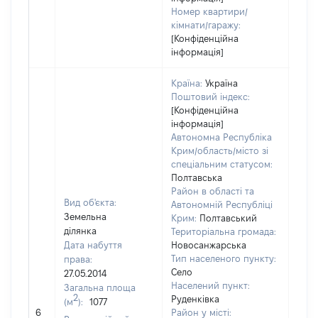
Номер квартири/
кімнати/гаражу:
[Конфіденційна
інформація]
Країна:
Україна
Поштовий індекс:
[Конфіденційна
інформація]
Автономна Республіка
Крим/область/місто зі
спеціальним статусом:
Полтавська
Район в області та
Вид об'єкта:
Автономній Республіці
Земельна
Крим:
Полтавський
ділянка
Територіальна громада:
Дата набуття
Новосанжарська
Тип населеного пункту:
права:
Село
27.05.2014
Населений пункт:
Загальна площа
2
Руденківка
(м
):
1077
[Не 
6
Район у місті: