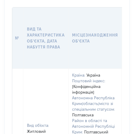
ВАР
ДАТ
НАБ
ВИД ТА
ПРА
ХАРАКТЕРИСТИКА
МІСЦЕЗНАХОДЖЕННЯ
№
ЗА
ОБʼЄКТА, ДАТА
ОБʼЄКТА
ОС
НАБУТТЯ ПРАВА
ГР
ОЦІ
ГРН
Країна:
Україна
Поштовий індекс:
[Конфіденційна
інформація]
Автономна Республіка
Крим/область/місто зі
спеціальним статусом:
Полтавська
Район в області та
Вид об'єкта:
Автономній Республіці
Житловий
Крим:
Полтавський