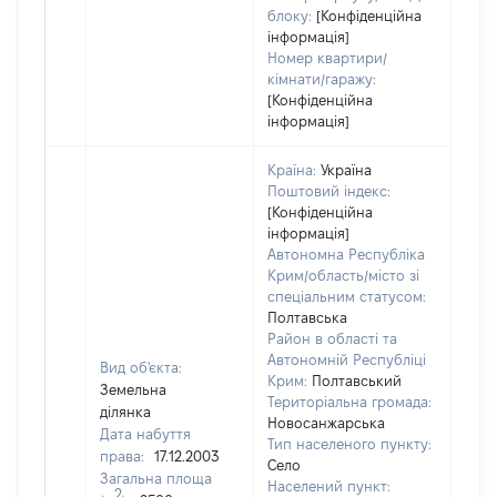
блоку:
[Конфіденційна
інформація]
Номер квартири/
кімнати/гаражу:
[Конфіденційна
інформація]
Країна:
Україна
Поштовий індекс:
[Конфіденційна
інформація]
Автономна Республіка
Крим/область/місто зі
спеціальним статусом:
Полтавська
Район в області та
Автономній Республіці
Вид об'єкта:
Крим:
Полтавський
Земельна
Територіальна громада:
ділянка
Новосанжарська
Дата набуття
Тип населеного пункту:
права:
17.12.2003
Село
Загальна площа
Населений пункт:
2