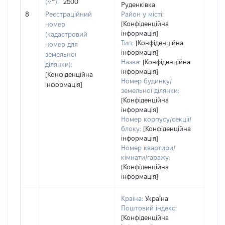
(м
):
2500
Руденківка
[Не 
8
Реєстраційний
Район у місті:
[Конфіденційна
номер
інформація]
(кадастровий
Тип:
[Конфіденційна
номер для
інформація]
земельної
Назва:
[Конфіденційна
ділянки):
інформація]
[Конфіденційна
Номер будинку/
інформація]
земельної ділянки:
[Конфіденційна
інформація]
Номер корпусу/секції/
блоку:
[Конфіденційна
інформація]
Номер квартири/
кімнати/гаражу:
[Конфіденційна
інформація]
Країна:
Україна
Поштовий індекс:
[Конфіденційна