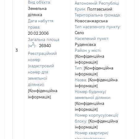
Вид об'єкта:
Автономній Республіці
Земельна
Крим:
Полтавський
ділянка
Територіальна громада:
Дата набуття
Новосанжарська
Тип населеного пункту:
права:
Село
20.02.2006
Населений пункт:
Загальна площа
2
Руденківка
(м
):
26940
[Не 
3
Район у місті:
Реєстраційний
[Конфіденційна
номер
інформація]
(кадастровий
Тип:
[Конфіденційна
номер для
інформація]
земельної
Назва:
[Конфіденційна
ділянки):
інформація]
[Конфіденційна
Номер будинку/
інформація]
земельної ділянки:
[Конфіденційна
інформація]
Номер корпусу/секції/
блоку:
[Конфіденційна
інформація]
Номер квартири/
кімнати/гаражу: