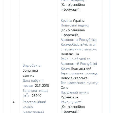
[Конфіденційна
інформація]
Країна:
Україна
Поштовий індекс:
[Конфіденційна
інформація]
Автономна Республіка
Крим/область/місто зі
спеціальним статусом:
Полтавська
Район в області та
Автономній Республіці
Вид об'єкта:
Крим:
Полтавський
Земельна
Територіальна громада:
ділянка
Новосанжарська
Дата набуття
Тип населеного пункту:
права:
27.11.2015
Село
Загальна площа
Населений пункт:
2
(м
):
26940
Руденківка
[Не 
4
Реєстраційний
Район у місті:
[Конфіденційна
номер
інформація]
(кадастровий