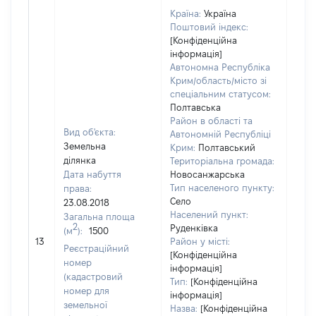
Країна:
Україна
Поштовий індекс:
[Конфіденційна
інформація]
Автономна Республіка
Крим/область/місто зі
спеціальним статусом:
Полтавська
Район в області та
Вид об'єкта:
Автономній Республіці
Земельна
Крим:
Полтавський
ділянка
Територіальна громада:
Дата набуття
Новосанжарська
Тип населеного пункту:
права:
Село
23.08.2018
Населений пункт:
Загальна площа
2
Руденківка
(м
):
1500
[Не 
13
Район у місті:
Реєстраційний
[Конфіденційна
номер
інформація]
(кадастровий
Тип:
[Конфіденційна
номер для
інформація]
земельної
Назва:
[Конфіденційна