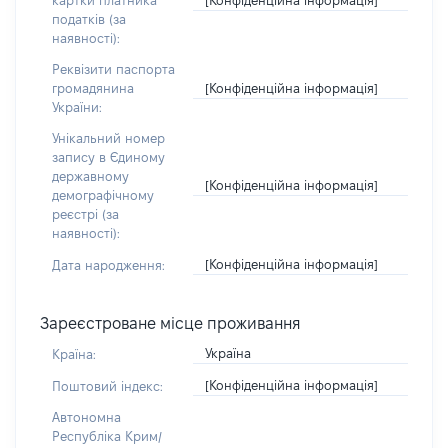
картки платника
податків (за
наявності):
Реквізити паспорта
[Конфіденційна інформація]
громадянина
України:
Унікальний номер
запису в Єдиному
державному
[Конфіденційна інформація]
демографічному
реєстрі (за
наявності):
[Конфіденційна інформація]
Дата народження:
Зареєстроване місце проживання
Україна
Країна:
[Конфіденційна інформація]
Поштовий індекс:
Автономна
Республіка Крим/