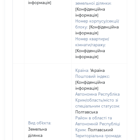
інформація]
земельної ділянки:
[Конфіденційна
інформація]
Номер корпусу/секції/
блоку:
[Конфіденційна
інформація]
Номер квартири/
кімнати/гаражу:
[Конфіденційна
інформація]
Країна:
Україна
Поштовий індекс:
[Конфіденційна
інформація]
Автономна Республіка
Крим/область/місто зі
спеціальним статусом:
Полтавська
Район в області та
Вид об'єкта:
Автономній Республіці
Земельна
Крим:
Полтавський
ділянка
Територіальна громада: