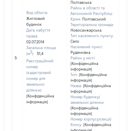
Полтавська
Район в області та
Вид об'єкта:
Автономній Республіці
Житловий
Крим:
Полтавський
будинок
Територіальна громада:
Дата набуття
Новосанжарська
Тип населеного пункту:
права:
Село
02.07.2014
Населений пункт:
Загальна площа
2
Руденківка
(м
):
51,4
[Не 
5
Район у місті:
Реєстраційний
[Конфіденційна
номер
інформація]
(кадастровий
Тип:
[Конфіденційна
номер для
інформація]
земельної
Назва:
[Конфіденційна
ділянки):
інформація]
[Конфіденційна
Номер будинку/
інформація]
земельної ділянки:
[Конфіденційна
інформація]
Номер корпусу/секції/
блоку:
[Конфіденційна
інформація]