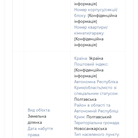
інформація]
Номер корпусу/секції/
блоку:
[Конфіденційна
інформація]
Номер квартири/
кімнати/гаражу:
[Конфіденційна
інформація]
Країна:
Україна
Поштовий індекс:
[Конфіденційна
інформація]
Автономна Республіка
Крим/область/місто зі
спеціальним статусом:
Полтавська
Район в області та
Вид об'єкта:
Автономній Республіці
Земельна
Крим:
Полтавський
ділянка
Територіальна громада:
Дата набуття
Новосанжарська
Тип населеного пункту:
права: