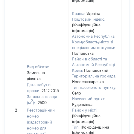
інформація]
Країна:
Україна
Поштовий індекс:
[Конфіденційна
інформація]
Автономна Республіка
Крим/область/місто зі
спеціальним статусом:
Полтавська
Район в області та
Автономній Республіці
Вид об'єкта:
Крим:
Полтавський
Земельна
Територіальна громада:
ділянка
Новосанжарська
Дата набуття
Тип населеного пункту:
права:
21.12.2015
Село
Загальна площа
Населений пункт:
2
(м
):
2500
Руденківка
[Не 
2
Реєстраційний
Район у місті:
[Конфіденційна
номер
інформація]
(кадастровий
Тип:
[Конфіденційна
номер для
інформація]