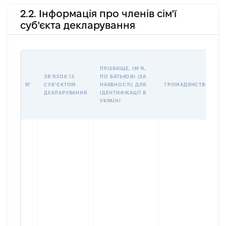
2.2. Інформація про членів сім'ї
суб'єкта декларування
П
ПРІЗВИЩЕ, ІМʼЯ,
Б
ЗВʼЯЗОК ІЗ
ПО БАТЬКОВІ (ЗА
І
№
СУБʼЄКТОМ
НАЯВНОСТІ) ДЛЯ
ГРОМАДЯНСТВО
М
ДЕКЛАРУВАННЯ
ІДЕНТИФІКАЦІЇ В
УКРАЇНІ