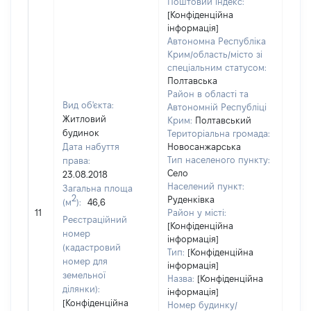
Поштовий індекс:
[Конфіденційна
інформація]
Автономна Республіка
Крим/область/місто зі
спеціальним статусом:
Полтавська
Район в області та
Вид об'єкта:
Автономній Республіці
Житловий
Крим:
Полтавський
будинок
Територіальна громада:
Дата набуття
Новосанжарська
Тип населеного пункту:
права:
Село
23.08.2018
Населений пункт:
Загальна площа
2
Руденківка
(м
):
46,6
[Не 
11
Район у місті:
Реєстраційний
[Конфіденційна
номер
інформація]
(кадастровий
Тип:
[Конфіденційна
номер для
інформація]
земельної
Назва:
[Конфіденційна
ділянки):
інформація]
[Конфіденційна
Номер будинку/