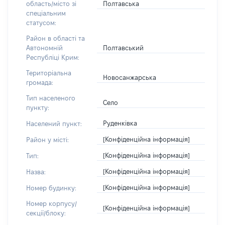
Полтавська
область/місто зі
спеціальним
статусом:
Район в області та
Полтавський
Автономній
Республіці Крим:
Територіальна
Новосанжарська
громада:
Тип населеного
Село
пункту:
Руденківка
Населений пункт:
[Конфіденційна інформація]
Район у місті:
[Конфіденційна інформація]
Тип:
[Конфіденційна інформація]
Назва:
[Конфіденційна інформація]
Номер будинку:
Номер корпусу/
[Конфіденційна інформація]
секції/блоку: