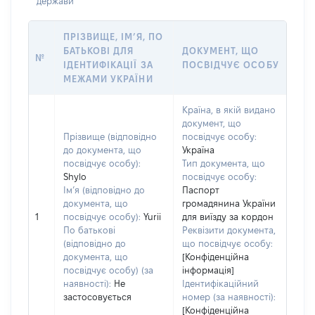
держави
ПРІЗВИЩЕ, ІМ’Я, ПО
БАТЬКОВІ ДЛЯ
ДОКУМЕНТ, ЩО
№
ІДЕНТИФІКАЦІЇ ЗА
ПОСВІДЧУЄ ОСОБУ
МЕЖАМИ УКРАЇНИ
Країна, в якій видано
документ, що
Прізвище (відповідно
посвідчує особу:
до документа, що
Україна
посвідчує особу):
Тип документа, що
Shylo
посвідчує особу:
Ім’я (відповідно до
Паспорт
документа, що
громадянина України
1
посвідчує особу):
Yurii
для виїзду за кордон
По батькові
Реквізити документа,
(відповідно до
що посвідчує особу:
документа, що
[Конфіденційна
посвідчує особу) (за
інформація]
наявності):
Не
Ідентифікаційний
застосовується
номер (за наявності):
[Конфіденційна