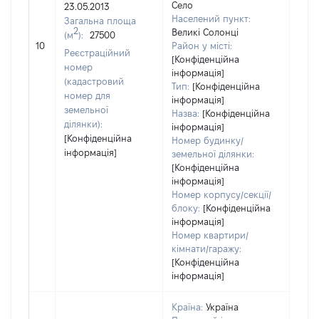
Село
23.05.2013
Населений пункт:
Загальна площа
2
Великі Солонці
(м
):
27500
[Не 
10
Район у місті:
Реєстраційний
[Конфіденційна
номер
інформація]
(кадастровий
Тип:
[Конфіденційна
номер для
інформація]
земельної
Назва:
[Конфіденційна
ділянки):
інформація]
[Конфіденційна
Номер будинку/
інформація]
земельної ділянки:
[Конфіденційна
інформація]
Номер корпусу/секції/
блоку:
[Конфіденційна
інформація]
Номер квартири/
кімнати/гаражу:
[Конфіденційна
інформація]
Країна:
Україна