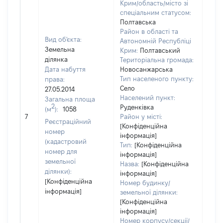
Крим/область/місто зі
спеціальним статусом:
Полтавська
Район в області та
Вид об'єкта:
Автономній Республіці
Земельна
Крим:
Полтавський
ділянка
Територіальна громада:
Дата набуття
Новосанжарська
Тип населеного пункту:
права:
Село
27.05.2014
Населений пункт:
Загальна площа
2
Руденківка
(м
):
1058
[Не 
7
Район у місті:
Реєстраційний
[Конфіденційна
номер
інформація]
(кадастровий
Тип:
[Конфіденційна
номер для
інформація]
земельної
Назва:
[Конфіденційна
ділянки):
інформація]
[Конфіденційна
Номер будинку/
інформація]
земельної ділянки:
[Конфіденційна
інформація]
Номер корпусу/секції/