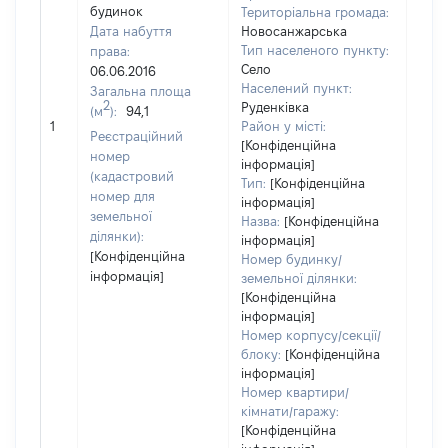
будинок
Територіальна громада:
Дата набуття
Новосанжарська
Тип населеного пункту:
права:
Село
06.06.2016
Населений пункт:
Загальна площа
2
Руденківка
(м
):
94,1
[Не 
1
Район у місті:
Реєстраційний
[Конфіденційна
номер
інформація]
(кадастровий
Тип:
[Конфіденційна
номер для
інформація]
земельної
Назва:
[Конфіденційна
ділянки):
інформація]
[Конфіденційна
Номер будинку/
інформація]
земельної ділянки:
[Конфіденційна
інформація]
Номер корпусу/секції/
блоку:
[Конфіденційна
інформація]
Номер квартири/
кімнати/гаражу:
[Конфіденційна