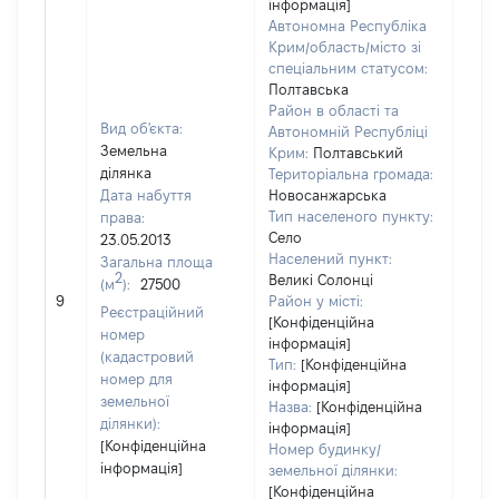
інформація]
Автономна Республіка
Крим/область/місто зі
спеціальним статусом:
Полтавська
Район в області та
Вид об'єкта:
Автономній Республіці
Земельна
Крим:
Полтавський
ділянка
Територіальна громада:
Дата набуття
Новосанжарська
Тип населеного пункту:
права:
Село
23.05.2013
Населений пункт:
Загальна площа
2
Великі Солонці
(м
):
27500
[Не 
9
Район у місті:
Реєстраційний
[Конфіденційна
номер
інформація]
(кадастровий
Тип:
[Конфіденційна
номер для
інформація]
земельної
Назва:
[Конфіденційна
ділянки):
інформація]
[Конфіденційна
Номер будинку/
інформація]
земельної ділянки:
[Конфіденційна