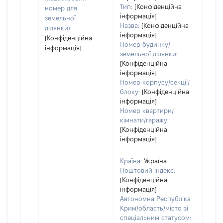
Тип:
[Конфіденційна
номер для
інформація]
земельної
Назва:
[Конфіденційна
ділянки):
інформація]
[Конфіденційна
Номер будинку/
інформація]
земельної ділянки:
[Конфіденційна
інформація]
Номер корпусу/секції/
блоку:
[Конфіденційна
інформація]
Номер квартири/
кімнати/гаражу:
[Конфіденційна
інформація]
Країна:
Україна
Поштовий індекс:
[Конфіденційна
інформація]
Автономна Республіка
Крим/область/місто зі
спеціальним статусом: