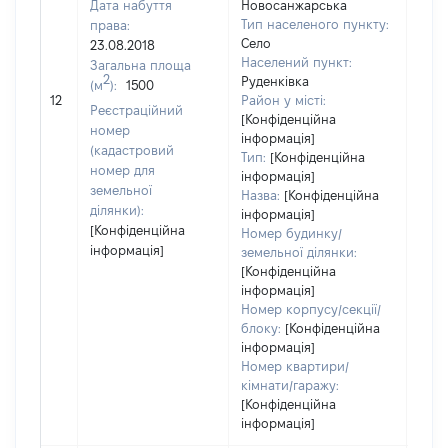
Дата набуття
Новосанжарська
Тип населеного пункту:
права:
Село
23.08.2018
Населений пункт:
Загальна площа
2
Руденківка
(м
):
1500
[Не 
12
Район у місті:
Реєстраційний
[Конфіденційна
номер
інформація]
(кадастровий
Тип:
[Конфіденційна
номер для
інформація]
земельної
Назва:
[Конфіденційна
ділянки):
інформація]
[Конфіденційна
Номер будинку/
інформація]
земельної ділянки:
[Конфіденційна
інформація]
Номер корпусу/секції/
блоку:
[Конфіденційна
інформація]
Номер квартири/
кімнати/гаражу:
[Конфіденційна
інформація]