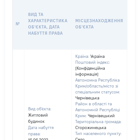
ВАР
ВИД ТА
ДАТ
ХАРАКТЕРИСТИКА
МІСЦЕЗНАХОДЖЕННЯ
ПРА
№
ОБʼЄКТА, ДАТА
ОБʼЄКТА
ОС
НАБУТТЯ ПРАВА
ГР
ОЦІ
Країна:
Україна
Поштовий індекс:
[Конфіденційна
інформація]
Автономна Республіка
Крим/область/місто зі
спеціальним статусом:
Чернівецька
Район в області та
Вид об'єкта:
Автономній Республіці
Житловий
Крим:
Чернівецький
будинок
Територіальна громада:
Дата набуття
Сторожинецька
Тип населеного пункту:
права:
Село