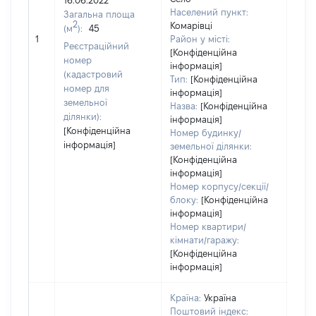
16.06.2022
750
Населений пункт:
Загальна площа
Тип 
2
Комарівці
(м
):
45
обʼє
1
Район у місті:
Реєстраційний
варт
[Конфіденційна
номер
інформація]
набу
(кадастровий
Тип:
[Конфіденційна
номер для
інформація]
земельної
Назва:
[Конфіденційна
ділянки):
інформація]
[Конфіденційна
Номер будинку/
інформація]
земельної ділянки:
[Конфіденційна
інформація]
Номер корпусу/секції/
блоку:
[Конфіденційна
інформація]
Номер квартири/
кімнати/гаражу:
[Конфіденційна
інформація]
Країна:
Україна
Поштовий індекс: