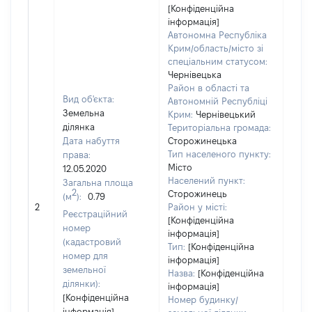
[Конфіденційна
інформація]
Автономна Республіка
Крим/область/місто зі
спеціальним статусом:
Чернівецька
Район в області та
Вид об'єкта:
Автономній Республіці
Земельна
Крим:
Чернівецький
ділянка
Територіальна громада:
Дата набуття
Сторожинецька
Тип населеного пункту:
права:
Місто
12.05.2020
Населений пункт:
Загальна площа
2
Сторожинець
(м
):
0.79
[Не
2
Район у місті:
заст
Реєстраційний
[Конфіденційна
номер
інформація]
(кадастровий
Тип:
[Конфіденційна
номер для
інформація]
земельної
Назва:
[Конфіденційна
ділянки):
інформація]
[Конфіденційна
Номер будинку/
інформація]