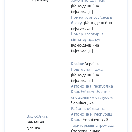
земельної ділянки:
[Конфіденційна
інформація]
Номер корпусу/секції/
блоку:
[Конфіденційна
інформація]
Номер квартири/
кімнати/гаражу:
[Конфіденційна
інформація]
Країна:
Україна
Поштовий індекс:
[Конфіденційна
інформація]
Автономна Республіка
Крим/область/місто зі
спеціальним статусом:
Чернівецька
Район в області та
Автономній Республіці
Вид об'єкта:
Крим:
Чернівецький
Земельна
Територіальна громада:
ділянка
Сторожинецька