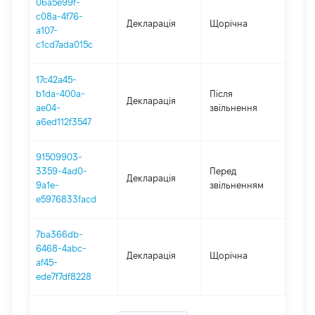
06a5e99f-
c08a-4f76-
Декларація
Щорічна
2021
a107-
c1cd7ada015c
17c42a45-
b1da-400a-
Після
Декларація
2020
ae04-
звільнення
a6ed112f3547
91509903-
01.0
3359-4ad0-
Перед
Декларація
-
9a1e-
звільненням
03.1
e5976833facd
7ba366db-
6468-4abc-
Декларація
Щорічна
2019
af45-
ede7f7df8228