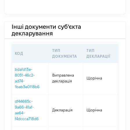
Інші документи суб'єкта
декларування
ТИП
ТИП
КОД
ПЕР
ДОКУМЕНТА
ДЕКЛАРАЦІЇ
bdafd13e-
8051-46c2-
Виправлена
Щорічна
2025
ad74-
декларація
1bab3e0118b6
df44665c-
9a66-41af-
Декларація
Щорічна
2025
ae64-
f4dccca718d6