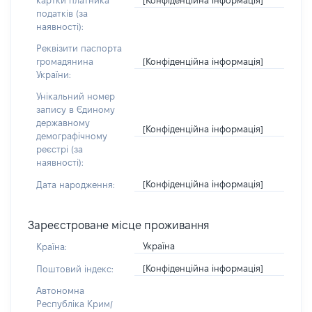
картки платника
податків (за
наявності):
Реквізити паспорта
[Конфіденційна інформація]
громадянина
України:
Унікальний номер
запису в Єдиному
державному
[Конфіденційна інформація]
демографічному
реєстрі (за
наявності):
[Конфіденційна інформація]
Дата народження:
Зареєстроване місце проживання
Україна
Країна:
[Конфіденційна інформація]
Поштовий індекс:
Автономна
Республіка Крим/