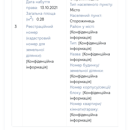
Дата набуття
Тип населеного пункту:
права:
13.10.2021
Місто
Загальна площа
Населений пункт:
2
(м
):
0.28
Сторожинець
[Не
3
Реєстраційний
Район у місті:
заст
[Конфіденційна
номер
інформація]
(кадастровий
Тип:
[Конфіденційна
номер для
інформація]
земельної
Назва:
[Конфіденційна
ділянки):
інформація]
[Конфіденційна
Номер будинку/
інформація]
земельної ділянки:
[Конфіденційна
інформація]
Номер корпусу/секції/
блоку:
[Конфіденційна
інформація]
Номер квартири/
кімнати/гаражу:
[Конфіденційна
інформація]