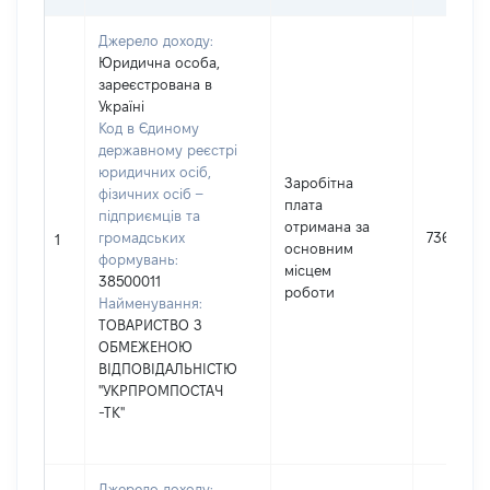
Джерело доходу:
Юридична особа,
зареєстрована в
Україні
Код в Єдиному
державному реєстрі
юридичних осіб,
Заробітна
фізичних осіб –
плата
підприємців та
отримана за
громадських
736927
1
основним
формувань:
місцем
38500011
роботи
Найменування:
ТОВАРИСТВО З
ОБМЕЖЕНОЮ
ВІДПОВІДАЛЬНІСТЮ
"УКРПРОМПОСТАЧ
-ТК"
Джерело доходу: