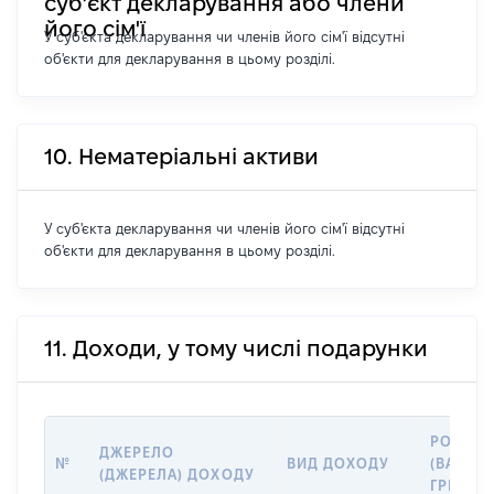
суб’єкт декларування або члени
його сім'ї
У суб'єкта декларування чи членів його сім'ї відсутні
об'єкти для декларування в цьому розділі.
10. Нематеріальні активи
У суб'єкта декларування чи членів його сім'ї відсутні
об'єкти для декларування в цьому розділі.
11. Доходи, у тому числі подарунки
РОЗМІР
ДЖЕРЕЛО
№
ВИД ДОХОДУ
(ВАРТІС
(ДЖЕРЕЛА) ДОХОДУ
ГРН