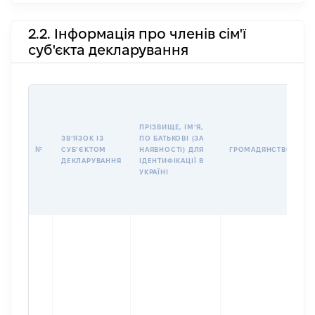
2.2. Інформація про членів сім'ї
суб'єкта декларування
П
І
Б
ПРІЗВИЩЕ, ІМʼЯ,
І
ЗВʼЯЗОК ІЗ
ПО БАТЬКОВІ (ЗА
№
СУБʼЄКТОМ
НАЯВНОСТІ) ДЛЯ
ГРОМАДЯНСТВО
У
ДЕКЛАРУВАННЯ
ІДЕНТИФІКАЦІЇ В
Д
УКРАЇНІ