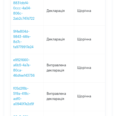
8831dbf4-
0ccc-4a04-
Декларація
Щорічна
2024
806c-
2ab2c747d722
9f4e804d-
9843-44fe-
Декларація
Щорічна
2023
8d7c-
fa9779917e24
e9521660-
a6b5-4a7a-
Виправлена
Щорічна
2021
80ca-
декларація
46dfee143736
f05d2f8b-
519a-418c-
Виправлена
Щорічна
2022
adf0-
декларація
a0940f7e2d5f