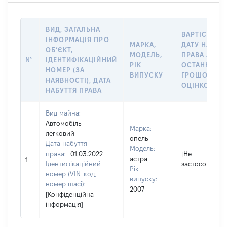
ВИД, ЗАГАЛЬНА
ВАРТІСТЬ Н
ІНФОРМАЦІЯ ПРО
МАРКА,
ДАТУ НАБУТ
ОБʼЄКТ,
МОДЕЛЬ,
ПРАВА АБО 
№
ІДЕНТИФІКАЦІЙНИЙ
РІК
ОСТАННЬО
НОМЕР (ЗА
ВИПУСКУ
ГРОШОВОЮ
НАЯВНОСТІ), ДАТА
ОЦІНКОЮ, Г
НАБУТТЯ ПРАВА
Вид майна:
Автомобіль
Марка:
легковий
опель
Дата набуття
Модель:
права:
01.03.2022
[Не
астра
1
Ідентифікаційний
застосовуєтьс
Рік
номер (VIN-код,
випуску:
номер шасі):
2007
[Конфіденційна
інформація]