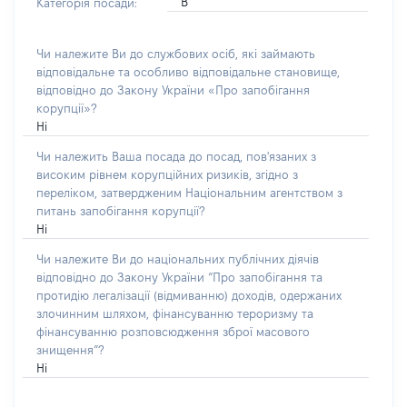
В
Категорія посади:
Чи належите Ви до службових осіб, які займають
відповідальне та особливо відповідальне становище,
відповідно до Закону України «Про запобігання
корупції»?
Ні
Чи належить Ваша посада до посад, пов'язаних з
високим рівнем корупційних ризиків, згідно з
переліком, затвердженим Національним агентством з
питань запобігання корупції?
Ні
Чи належите Ви до національних публічних діячів
відповідно до Закону України “Про запобігання та
протидію легалізації (відмиванню) доходів, одержаних
злочинним шляхом, фінансуванню тероризму та
фінансуванню розповсюдження зброї масового
знищення”?
Ні