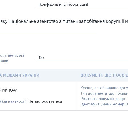
[Конфіденційна інформація]
ку Національне агентство з питань запобігання корупції 
окументи, які
Так
ржави
 ЗА МЕЖАМИ УКРАЇНИ
ДОКУМЕНТ, ЩО ПОСВІ
Країна, в якій видано док
SHYKHOVA
Тип документа, що посвід
Реквізити документа, що 
 (за наявності):
Не застосовується
Ідентифікаційний номер (з