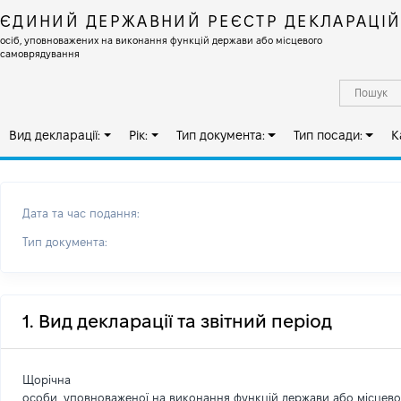
ЄДИНИЙ ДЕРЖАВНИЙ РЕЄСТР ДЕКЛАРАЦІ
осіб, уповноважених на виконання функцій держави або місцевого
самоврядування
Вид декларації:
Рік:
Тип документа:
Тип посади:
К
Дата та час подання:
Тип документа:
1. Вид декларації та звітний період
Щорічна
особи, уповноваженої на виконання функцій держави або місцев