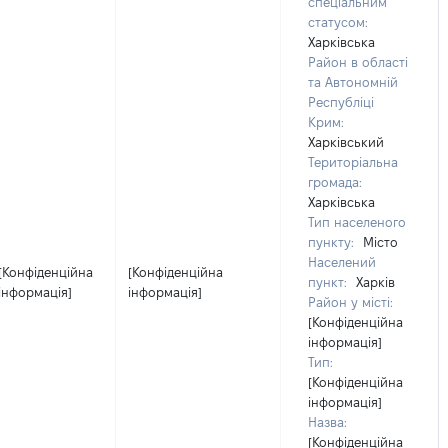
спеціальним
статусом:
Харківська
Район в області
та Автономній
Республіці
Крим:
Харківський
Територіальна
громада:
Харківська
Тип населеного
пункту:
Місто
Населений
[Конфіденційна
[Конфіденційна
пункт:
Харків
інформація]
інформація]
Район у місті:
[Конфіденційна
інформація]
Тип:
[Конфіденційна
інформація]
Назва:
[Конфіденційна