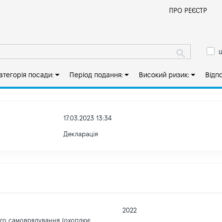
Й
ПРО РЕЄСТР
ш
атегорія посади:
Період подання:
Високий ризик:
Відп
17.03.2023 13:34
Декларація
2022
ого самоврядування (охоплює