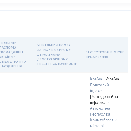
РЕКВІЗИТИ
УНІКАЛЬНИЙ НОМЕР
ПАСПОРТА
ЗАПИСУ В ЄДИНОМУ
ГРОМАДЯНИНА
ЗАРЕЄСТРОВАНЕ МІСЦЕ
ДЕРЖАВНОМУ
УКРАЇНИ /
ПРОЖИВАННЯ
ДЕМОГРАФІЧНОМУ
СВІДОЦТВО ПРО
РЕЄСТРІ (ЗА НАЯВНОСТІ)
НАРОДЖЕННЯ
Країна:
Україна
Поштовий
індекс:
[Конфіденційна
інформація]
Автономна
Республіка
Крим/область/
місто зі