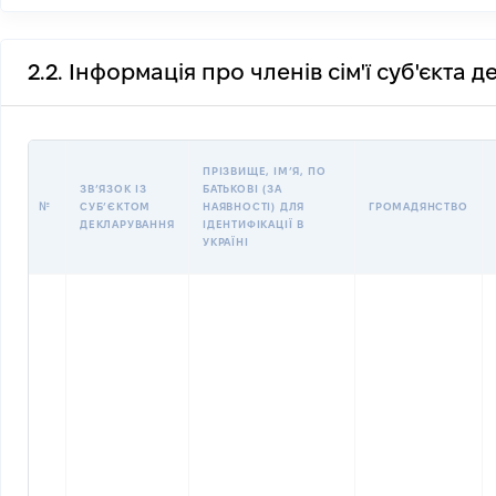
2.2. Інформація про членів сім'ї суб'єкта 
ПРІЗВИЩЕ, ІМʼЯ, ПО
ЗВʼЯЗОК ІЗ
БАТЬКОВІ (ЗА
№
СУБʼЄКТОМ
НАЯВНОСТІ) ДЛЯ
ГРОМАДЯНСТВО
ДЕКЛАРУВАННЯ
ІДЕНТИФІКАЦІЇ В
УКРАЇНІ