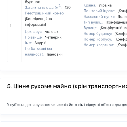
будинок
Країна:
Україна
2
Загальна площа (м
):
120
Поштовий індекс:
[Кон
Реєстраційний номер:
Населений пункт:
Доли
[Конфіденційна
Тип вулиці:
[Конфіденці
інформація]
1
Вулиця:
[Конфіденційна
Декларує:
чоловік
Номер будинку:
[Конфі
Прізвище:
Четверик
Номер корпусу:
[Конфі
Ім'я:
Андрій
Номер квартири:
[Конф
По батькові (за
наявності):
Іванович
5. Цінне рухоме майно (крім транспортних
У суб'єкта декларування чи членів його сім'ї відсутні об'єкти для д