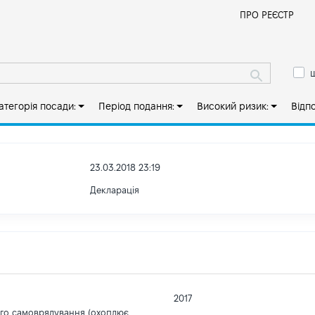
Й
ПРО РЕЄСТР
ш
атегорія посади:
Період подання:
Високий ризик:
Відп
23.03.2018 23:19
Декларація
2017
ого самоврядування (охоплює