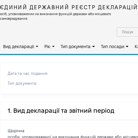
ЄДИНИЙ ДЕРЖАВНИЙ РЕЄСТР ДЕКЛАРАЦІ
осіб, уповноважених на виконання функцій держави або місцевого
самоврядування
Вид декларації:
Рік:
Тип документа:
Тип посади:
К
Дата та час подання:
Тип документа:
1. Вид декларації та звітний період
Щорічна
особи, уповноваженої на виконання функцій держави або місцев