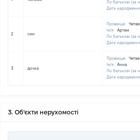
По батькові (за 
Дата народженн
Прізвище:
Четв
Ім'я:
Артем
2
син
По батькові (за 
Дата народженн
Прізвище:
Четв
Ім'я:
Анна
3
дочка
По батькові (за 
Дата народженн
3. Об'єкти нерухомості