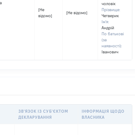
а
чоловік
[Не
Прізвище:
[Не відомо]
відомо]
Четверик
Ім'я:
Андрій
По батькові
(за
наявності):
Іванович
ЗВ'ЯЗОК ІЗ СУБ'ЄКТОМ
ІНФОРМАЦІЯ ЩОДО
ДЕКЛАРУВАННЯ
ВЛАСНИКА