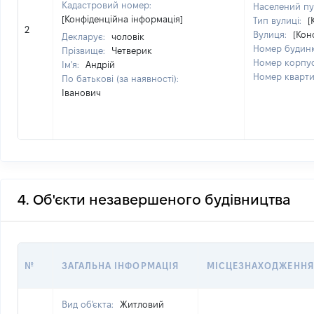
Кадастровий номер:
Населений пу
[Конфіденційна інформація]
Тип вулиці:
[
2
Вулиця:
[Кон
Декларує:
чоловік
Номер будин
Прізвище:
Четверик
Номер корпу
Ім'я:
Андрій
Номер кварт
По батькові (за наявності):
Іванович
4. Об'єкти незавершеного будівництва
№
ЗАГАЛЬНА ІНФОРМАЦІЯ
МІСЦЕЗНАХОДЖЕННЯ
Вид об'єкта:
Житловий