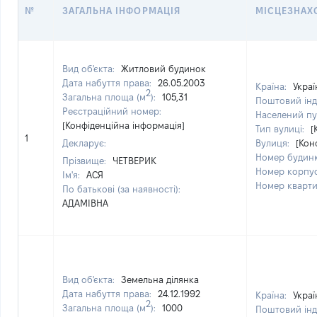
№
ЗАГАЛЬНА ІНФОРМАЦІЯ
МІСЦЕЗНАХ
Вид об'єкта:
Житловий будинок
Дата набуття права:
26.05.2003
Країна:
Украї
2
Загальна площа (м
):
105,31
Поштовий інд
Реєстраційний номер:
Населений пу
[Конфіденційна інформація]
Тип вулиці:
[
1
Декларує:
Вулиця:
[Кон
Номер будин
Прізвище:
ЧЕТВЕРИК
Номер корпу
Ім'я:
АСЯ
Номер кварт
По батькові (за наявності):
АДАМІВНА
Вид об'єкта:
Земельна ділянка
Дата набуття права:
24.12.1992
Країна:
Украї
2
Загальна площа (м
):
1000
Поштовий інд