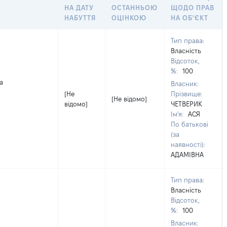
НА ДАТУ
ОСТАННЬОЮ
ЩОДО ПРАВ
НАБУТТЯ
ОЦІНКОЮ
НА ОБ'ЄКТ
Тип права:
Власність
Відсоток,
%:
100
а
Власник:
[Не
Прізвище:
[Не відомо]
відомо]
ЧЕТВЕРИК
Ім'я:
АСЯ
По батькові
(за
наявності):
АДАМІВНА
Тип права:
Власність
Відсоток,
%:
100
Власник: