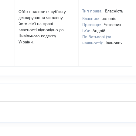
Тип права:
Власність
Об'єкт належить суб'єкту
декларування чи члену
Власник:
чоловік
його сім'ї на праві
Прізвище:
Четверик
власності відповідно до
Ім'я:
Андрій
Цивільного кодексу
По батькові (за
України.
наявності):
Іванович