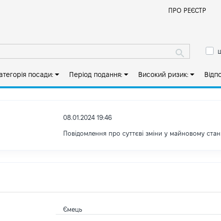
Й
ПРО РЕЄСТР
ш
атегорія посади:
Період подання:
Високий ризик:
Відп
08.01.2024 19:46
Повідомлення про суттєві зміни у майновому стан
Ємець