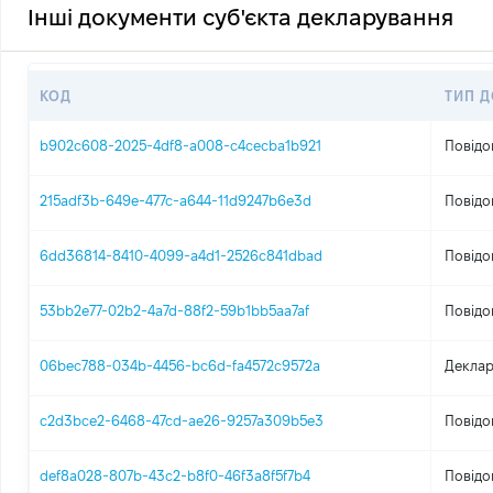
Інші документи суб'єкта декларування
КОД
ТИП 
b902c608-2025-4df8-a008-c4cecba1b921
Повідо
215adf3b-649e-477c-a644-11d9247b6e3d
Повідо
6dd36814-8410-4099-a4d1-2526c841dbad
Повідо
53bb2e77-02b2-4a7d-88f2-59b1bb5aa7af
Повідо
06bec788-034b-4456-bc6d-fa4572c9572a
Деклар
c2d3bce2-6468-47cd-ae26-9257a309b5e3
Повідо
def8a028-807b-43c2-b8f0-46f3a8f5f7b4
Повідо