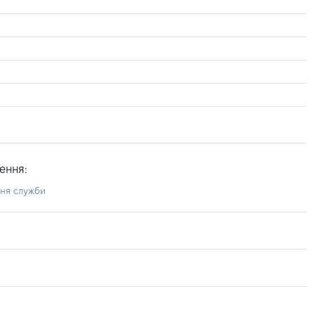
ення:
ння служби