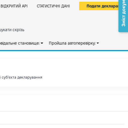
Зміст документа
Подати декларацію
ВІДКРИТИЙ АРІ
СТАТИСТИЧНІ ДАНІ
укати скрізь
овідальне становище:
Пройшла автоперевірку:
і субʼєкта декларування