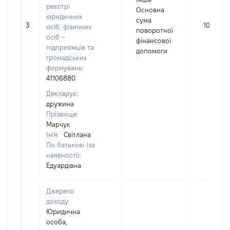
реєстрі
Основна
юридичних
сума
3
100000
осіб, фізичних
поворотної
осіб –
фінансовоі
підприємців та
допомоги
громадських
формувань:
41106880
Декларує:
дружина
Прізвище:
Марчук
Ім'я:
Світлана
По батькові (за
наявності):
Едуардівна
Джерело
доходу:
Юридична
особа,