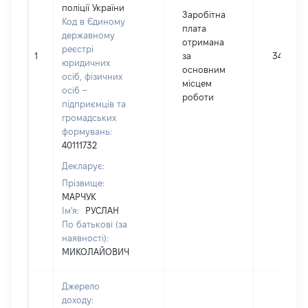
поліції України
Заробітна
Код в Єдиному
плата
державному
отримана
реєстрі
1
за
349780
юридичних
основним
осіб, фізичних
місцем
осіб –
роботи
підприємців та
громадських
формувань:
40111732
Декларує:
Прізвище:
МАРЧУК
Ім'я:
РУСЛАН
По батькові (за
наявності):
МИКОЛАЙОВИЧ
Джерело
доходу: