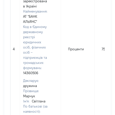
зареєстрована
в Україні
Найменування:
АТ "БАНК
АЛЬЯНС"
Код в Єдиному
державному
реєстрі
юридичних
осіб, фізичних
4
Проценти
756
осіб –
підприємців та
громадських
формувань:
14360506
Декларує:
дружина
Прізвище:
Марчук
Ім'я:
Світлана
По батькові (за
наявності):