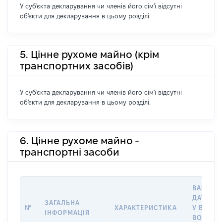
У суб'єкта декларування чи членів його сім'ї відсутні
об'єкти для декларування в цьому розділі.
5. Цінне рухоме майно (крім
транспортних засобів)
У суб'єкта декларування чи членів його сім'ї відсутні
об'єкти для декларування в цьому розділі.
6. Цінне рухоме майно -
транспортні засоби
ВАРТІСТ
ДАТУ НА
ЗАГАЛЬНА
№
ХАРАКТЕРИСТИКА
У ВЛАСН
ІНФОРМАЦІЯ
ВОЛОДІ