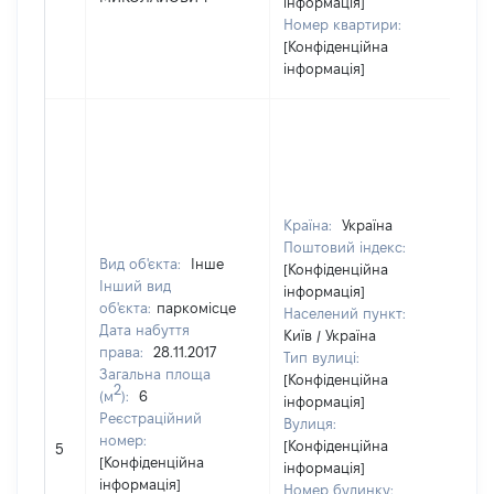
інформація]
Номер квартири:
[Конфіденційна
інформація]
Країна:
Україна
Поштовий індекс:
Вид об'єкта:
Інше
[Конфіденційна
Інший вид
інформація]
об'єкта:
паркомісце
Населений пункт:
Дата набуття
Київ / Україна
права:
28.11.2017
Тип вулиці:
Загальна площа
[Конфіденційна
2
(м
):
6
інформація]
Реєстраційний
Вулиця:
[
номер:
[Конфіденційна
5
в
[Конфіденційна
інформація]
інформація]
Номер будинку: