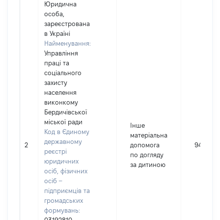
Юридична
особа,
зареєстрована
в Україні
Найменування:
Управління
праці та
соціального
захисту
населення
виконкому
Бердичівської
міської ради
Інше
Код в Єдиному
матеріальна
державному
2
допомога
9460
реєстрі
по догляду
юридичних
за дитиною
осіб, фізичних
осіб –
підприємців та
громадських
формувань: