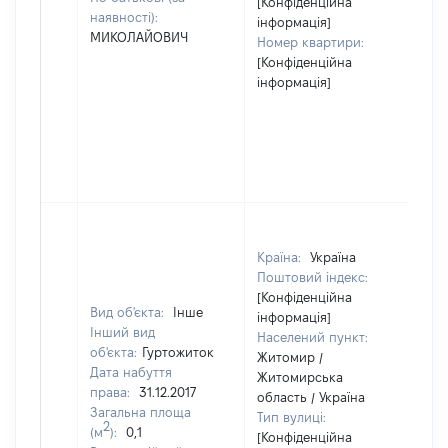
[Конфіденційна
наявності):
інформація]
МИКОЛАЙОВИЧ
Номер квартири:
[Конфіденційна
інформація]
Країна:
Україна
Поштовий індекс:
[Конфіденційна
Вид об'єкта:
Інше
інформація]
Інший вид
Населений пункт:
об'єкта:
Гуртожиток
Житомир /
Дата набуття
Житомирська
права:
31.12.2017
область / Україна
Загальна площа
Тип вулиці:
2
(м
):
0,1
[Конфіденційна