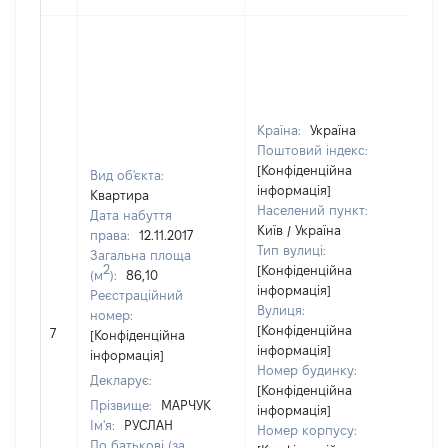
Країна:
Україна
Поштовий індекс:
[Конфіденційна
Вид об'єкта:
інформація]
Квартира
Населений пункт:
Дата набуття
Київ / Україна
права:
12.11.2017
Тип вулиці:
Загальна площа
2
[Конфіденційна
(м
):
86,10
інформація]
Реєстраційний
Вулиця:
номер:
[
[Конфіденційна
7
[Конфіденційна
в
інформація]
інформація]
Номер будинку:
Декларує:
[Конфіденційна
Прізвище:
МАРЧУК
інформація]
Ім'я:
РУСЛАН
Номер корпусу:
По батькові (за