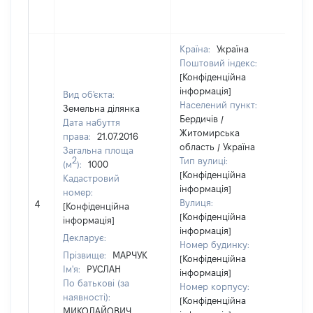
Країна:
Україна
Поштовий індекс:
[Конфіденційна
інформація]
Вид об'єкта:
Населений пункт:
Земельна ділянка
Бердичів /
Дата набуття
Житомирська
права:
21.07.2016
область / Україна
Загальна площа
2
Тип вулиці:
(м
):
1000
[Конфіденційна
Кадастровий
інформація]
номер:
[
Вулиця:
4
[Конфіденційна
в
[Конфіденційна
інформація]
інформація]
Декларує:
Номер будинку:
Прізвище:
МАРЧУК
[Конфіденційна
Ім'я:
РУСЛАН
інформація]
По батькові (за
Номер корпусу:
наявності):
[Конфіденційна
МИКОЛАЙОВИЧ