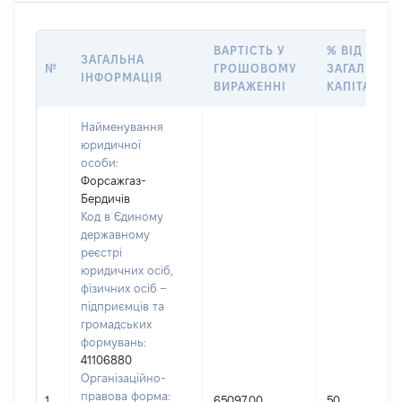
ВАРТІСТЬ У
% ВІД
ЗАГАЛЬНА
№
ГРОШОВОМУ
ЗАГАЛЬНОГ
ІНФОРМАЦІЯ
ВИРАЖЕННІ
КАПІТАЛУ
Найменування
юридичної
особи:
Форсажгаз-
Бердичів
Код в Єдиному
державному
реєстрі
юридичних осіб,
фізичних осіб –
підприємців та
громадських
формувань:
41106880
Організаційно-
правова форма:
1
65097,00
50