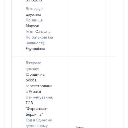
03192810
Декларує:
дружина
Прізвище:
Марчук
Ім'я:
Світлана
По батькові (за
наявності):
Едуардівна
Джерело
доходу:
Юридична
особа,
зареєстрована
в Україні
Найменування:
ТОВ
"Форсажгаз-
Бердичів"
Код в Єдиному
державному
Інше