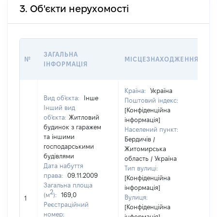
3. Об'єкти нерухомості
В
ЗАГАЛЬНА
№
МІСЦЕЗНАХОДЖЕННЯ
Н
ІНФОРМАЦІЯ
Н
Країна:
Україна
Вид об'єкта:
Інше
Поштовий індекс:
Інший вид
[Конфіденційна
об'єкта:
Житловий
інформація]
будинок з гаражем
Населений пункт:
та іншими
Бердичів /
господарськими
Житомирська
будівлями
область / Україна
Дата набуття
Тип вулиці:
права:
09.11.2009
[Конфіденційна
Загальна площа
інформація]
2
(м
):
169,0
Вулиця:
1
1
Реєстраційний
[Конфіденційна
номер:
інформація]