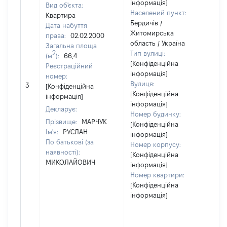
інформація]
Вид об'єкта:
Населений пункт:
Квартира
Бердичів /
Дата набуття
Житомирська
права:
02.02.2000
область / Україна
Загальна площа
2
Тип вулиці:
(м
):
66,4
[Конфіденційна
Реєстраційний
інформація]
номер:
Вулиця:
3
7
[Конфіденційна
[Конфіденційна
інформація]
інформація]
Декларує:
Номер будинку:
Прізвище:
МАРЧУК
[Конфіденційна
Ім'я:
РУСЛАН
інформація]
По батькові (за
Номер корпусу:
наявності):
[Конфіденційна
МИКОЛАЙОВИЧ
інформація]
Номер квартири:
[Конфіденційна
інформація]