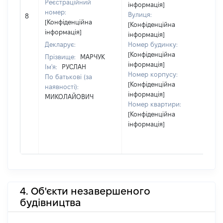
Реєстраційний
інформація]
[
номер:
Вулиця:
8
в
[Конфіденційна
[Конфіденційна
інформація]
інформація]
Декларує:
Номер будинку:
[Конфіденційна
Прізвище:
МАРЧУК
інформація]
Ім'я:
РУСЛАН
Номер корпусу:
По батькові (за
[Конфіденційна
наявності):
інформація]
МИКОЛАЙОВИЧ
Номер квартири:
[Конфіденційна
інформація]
4. Об'єкти незавершеного
будівництва