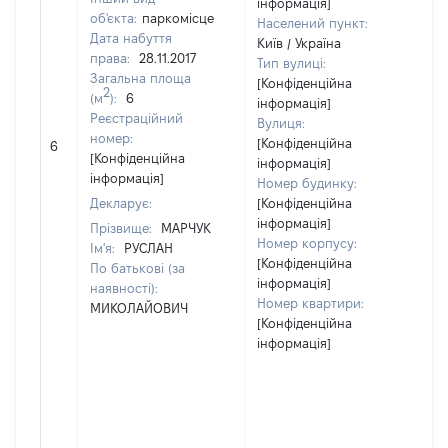
інформація]
об'єкта:
паркомісце
Населений пункт:
Дата набуття
Київ / Україна
права:
28.11.2017
Тип вулиці:
Загальна площа
[Конфіденційна
2
(м
):
6
інформація]
Реєстраційний
Вулиця:
[
номер:
[Конфіденційна
6
в
[Конфіденційна
інформація]
інформація]
Номер будинку:
Декларує:
[Конфіденційна
інформація]
Прізвище:
МАРЧУК
Номер корпусу:
Ім'я:
РУСЛАН
[Конфіденційна
По батькові (за
інформація]
наявності):
Номер квартири:
МИКОЛАЙОВИЧ
[Конфіденційна
інформація]