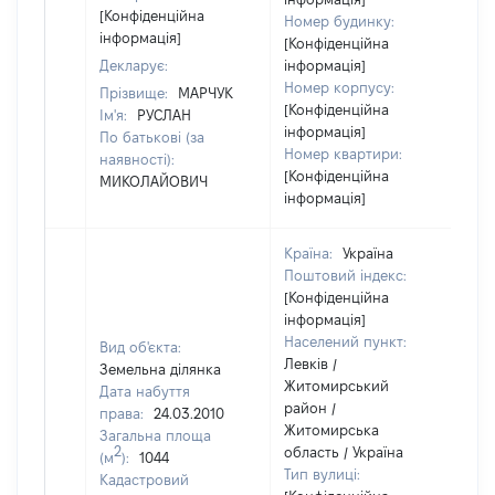
[Конфіденційна
Номер будинку:
інформація]
[Конфіденційна
Декларує:
інформація]
Номер корпусу:
Прізвище:
МАРЧУК
[Конфіденційна
Ім'я:
РУСЛАН
інформація]
По батькові (за
Номер квартири:
наявності):
[Конфіденційна
МИКОЛАЙОВИЧ
інформація]
Країна:
Україна
Поштовий індекс:
[Конфіденційна
інформація]
Населений пункт:
Вид об'єкта:
Левків /
Земельна ділянка
Житомирський
Дата набуття
район /
права:
24.03.2010
Житомирська
Загальна площа
2
область / Україна
(м
):
1044
Тип вулиці:
Кадастровий