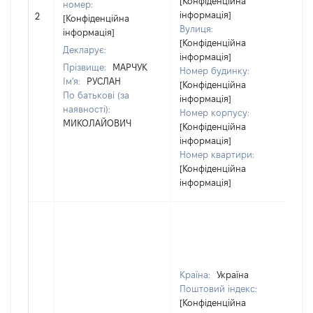
[Конфіденційна
номер:
[
інформація]
2
[Конфіденційна
в
Вулиця:
інформація]
[Конфіденційна
Декларує:
інформація]
Прізвище:
МАРЧУК
Номер будинку:
Ім'я:
РУСЛАН
[Конфіденційна
По батькові (за
інформація]
наявності):
Номер корпусу:
МИКОЛАЙОВИЧ
[Конфіденційна
інформація]
Номер квартири:
[Конфіденційна
інформація]
Країна:
Україна
Поштовий індекс:
[Конфіденційна