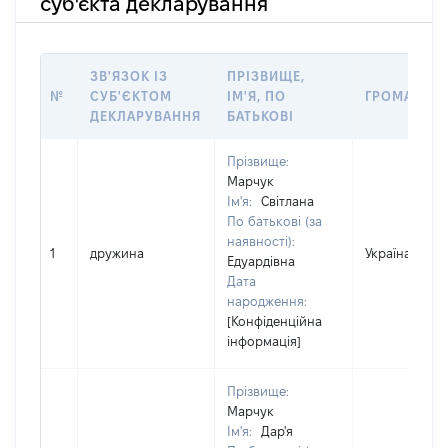
суб'єкта декларування
ЗВ'ЯЗОК ІЗ
ПРІЗВИЩЕ,
№
СУБ'ЄКТОМ
ІМ'Я, ПО
ГРОМАДЯН
ДЕКЛАРУВАННЯ
БАТЬКОВІ
Прізвище:
Марчук
Ім'я:
Світлана
По батькові (за
наявності):
1
дружина
Україна
Едуардівна
Дата
народження:
[Конфіденційна
інформація]
Прізвище:
Марчук
Ім'я:
Дар'я