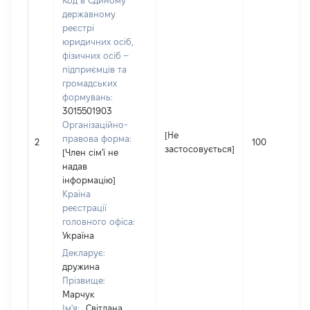
Код в Єдиному
державному
реєстрі
юридичних осіб,
фізичних осіб –
підприємців та
громадських
формувань:
3015501903
Організаційно-
[Не
правова форма:
2
100
застосовується]
[Член сім'ї не
надав
інформацію]
Країна
реєстрації
головного офіса:
Україна
Декларує:
дружина
Прізвище:
Марчук
Ім'я:
Світлана