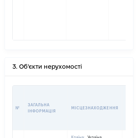
3. Об'єкти нерухомості
ВАРТ
ДАТУ
ЗАГАЛЬНА
ПРАВ
№
МІСЦЕЗНАХОДЖЕННЯ
ІНФОРМАЦІЯ
ОСТ
ГРО
ОЦІ
Країна:
Україна