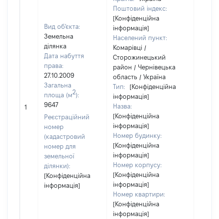
Поштовий індекс:
[Конфіденційна
Вид об'єкта:
інформація]
Земельна
Населений пункт:
ділянка
Комарівці /
Дата набуття
Сторожинецький
права:
район / Чернівецька
27.10.2009
область / Україна
Загальна
Тип:
[Конфіденційна
2
площа (м
):
інформація]
[Не
9647
Назва:
1
засто
[Конфіденційна
Реєстраційний
інформація]
номер
Номер будинку:
(кадастровий
[Конфіденційна
номер для
інформація]
земельної
Номер корпусу:
ділянки):
[Конфіденційна
[Конфіденційна
інформація]
інформація]
Номер квартири:
[Конфіденційна
інформація]