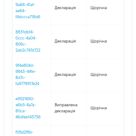
9a66-41af-
Декларація
Щорічна
2025
ae64-
f4dccca718d6
8831dbf4-
0ccc-4a04-
Декларація
Щорічна
2024
806c-
2ab2c747d722
9f4e804d-
9843-44fe-
Декларація
Щорічна
2023
8d7c-
fa9779917e24
e9521660-
a6b5-4a7a-
Виправлена
Щорічна
2021
80ca-
декларація
46dfee143736
f05d2f8b-