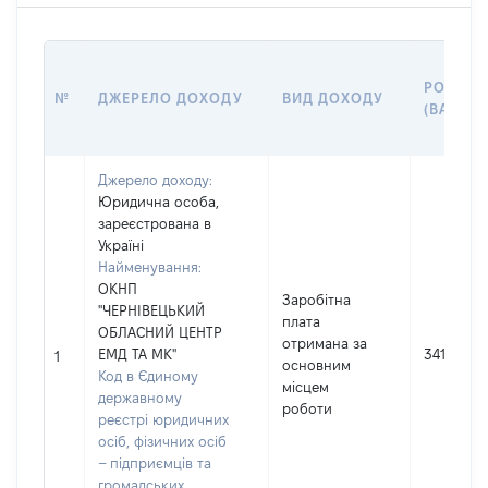
РОЗМІР
№
ДЖЕРЕЛО ДОХОДУ
ВИД ДОХОДУ
(ВАРТІС
Джерело доходу:
Юридична особа,
зареєстрована в
Україні
Найменування:
ОКНП
Заробітна
"ЧЕРНІВЕЦЬКИЙ
плата
ОБЛАСНИЙ ЦЕНТР
отримана за
ЕМД ТА МК"
341000
1
основним
Код в Єдиному
місцем
державному
роботи
реєстрі юридичних
осіб, фізичних осіб
– підприємців та
громадських