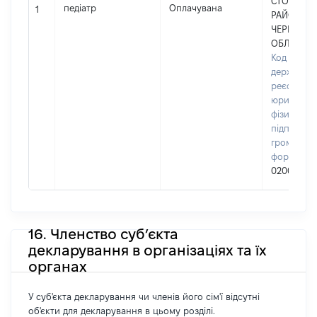
СТОРОЖИ
педіатр
Оплачувана
1
РАЙОННОЇ
ЧЕРНІВЕЦ
ОБЛАСТІ
Код в Єди
державно
реєстрі
юридичних
фізичних о
підприємц
громадськ
формуван
02005869
16. Членство суб’єкта
декларування в організаціях та їх
органах
У суб'єкта декларування чи членів його сім'ї відсутні
об'єкти для декларування в цьому розділі.