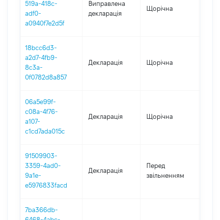
519a-418c-
Виправлена
Щорічна
2022
adf0-
декларація
a0940f7e2d5f
18bcc6d3-
a2d7-4fb9-
Декларація
Щорічна
2022
8c3a-
0f0782d8a857
06a5e99f-
c08a-4f76-
Декларація
Щорічна
2021
a107-
c1cd7ada015c
91509903-
01.0
3359-4ad0-
Перед
Декларація
-
9a1e-
звільненням
03.1
e5976833facd
7ba366db-
6468-4abc-