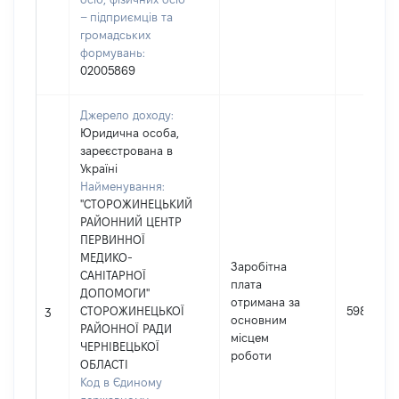
– підприємців та
громадських
формувань:
02005869
Джерело доходу:
Юридична особа,
зареєстрована в
Україні
Найменування:
"СТОРОЖИНЕЦЬКИЙ
РАЙОННИЙ ЦЕНТР
ПЕРВИННОЇ
МЕДИКО-
Заробітна
САНІТАРНОЇ
плата
ДОПОМОГИ"
отримана за
СТОРОЖИНЕЦЬКОЇ
598495
3
основним
РАЙОННОЇ РАДИ
місцем
ЧЕРНІВЕЦЬКОЇ
роботи
ОБЛАСТІ
Код в Єдиному