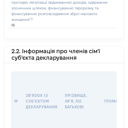
протидію легалізації (відмиванню) доходів, одержаних
злочинним шляхом, фінансуванню тероризму та
фінансуванню розповсюдження зброї масового
знищення”?
Ні
2.2. Інформація про членів сім'ї
суб'єкта декларування
ЗВ'ЯЗОК ІЗ
ПРІЗВИЩЕ,
№
СУБ'ЄКТОМ
ІМ'Я, ПО
ГРОМАДЯН
ДЕКЛАРУВАННЯ
БАТЬКОВІ