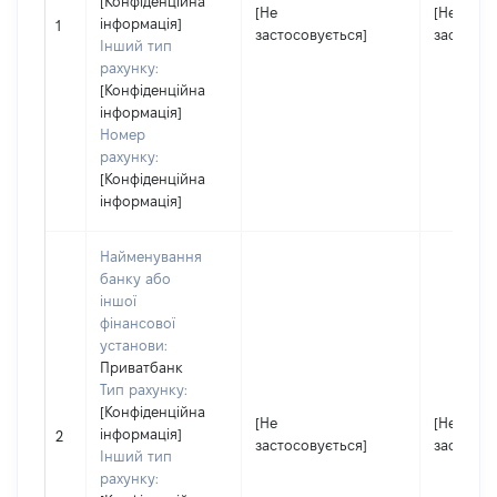
[Конфіденційна
[Не
[Не
інформація]
1
застосовується]
застосов
Інший тип
рахунку:
[Конфіденційна
інформація]
Номер
рахунку:
[Конфіденційна
інформація]
Найменування
банку або
іншої
фінансової
установи:
Приватбанк
Тип рахунку:
[Конфіденційна
[Не
[Не
інформація]
2
застосовується]
застосов
Інший тип
рахунку: