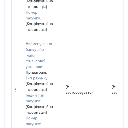
[Конфіденційна
інформація]
Номер
рахунку:
[Конфіденційна
інформація]
Найменування
банку або
іншої
фінансової
установи:
Приватбанк
Тип рахунку:
[Конфіденційна
[Не
[Не
інформація]
3
застосовується]
застосов
Інший тип
рахунку:
[Конфіденційна
інформація]
Номер
рахунку: