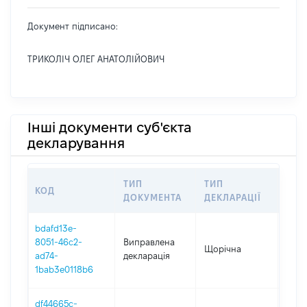
Документ підписано:
ТРИКОЛІЧ ОЛЕГ АНАТОЛІЙОВИЧ
Інші документи суб'єкта
декларування
ТИП
ТИП
КОД
ПЕР
ДОКУМЕНТА
ДЕКЛАРАЦІЇ
bdafd13e-
8051-46c2-
Виправлена
Щорічна
2025
ad74-
декларація
1bab3e0118b6
df44665c-