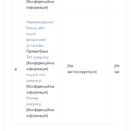
[Конфіденційна
інформація]
Найменування
банку або
іншої
фінансової
установи:
Приватбанк
Тип рахунку:
[Конфіденційна
[Не
[Не
інформація]
4
застосовується]
застосов
Інший тип
рахунку:
[Конфіденційна
інформація]
Номер
рахунку:
[Конфіденційна
інформація]