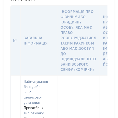
ІНФОРМАЦІЯ ПРО
ФІЗИЧНУ АБО
ІНФОРМ
ЮРИДИЧНУ
ПРО ФІ
ОСОБУ, ЯКА МАЄ
АБО Ю
ПРАВО
ОСОБУ,
ЗАГАЛЬНА
РОЗПОРЯДЖАТИСЯ
ВІДКРИ
№
ІНФОРМАЦІЯ
ТАКИМ РАХУНКОМ
РАХУНО
АБО МАЄ ДОСТУП
ІМ’Я СУ
ДО
ДЕКЛАР
ІНДИВІДУАЛЬНОГО
АБО ЧЛ
БАНКІВСЬКОГО
ЙОГО СІ
СЕЙФУ (КОМІРКИ)
Найменування
банку або
іншої
фінансової
установи:
Приватбанк
Тип рахунку: