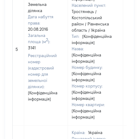
Земельна
Населений пункт:
ділянка
Тростянець /
Дата набуття
Костопільський
права:
район / Рівненська
20.08.2016
область / Україна
Загальна
Тип:
[Конфіденційна
2
площа (м
):
інформація]
3141
Назва:
1855
5
[Конфіденційна
Реєстраційний
інформація]
номер
Номер будинку:
(кадастровий
[Конфіденційна
номер для
інформація]
земельної
Номер корпусу:
ділянки):
[Конфіденційна
[Конфіденційна
інформація]
інформація]
Номер квартири:
[Конфіденційна
інформація]
Країна:
Україна
Поштовий індекс: