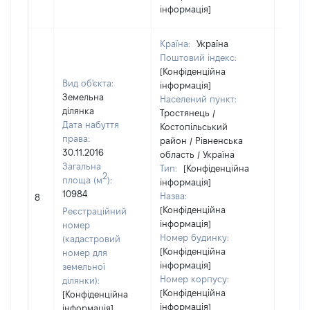
інформація]
Країна:
Україна
Поштовий індекс:
[Конфіденційна
Вид об'єкта:
інформація]
Земельна
Населений пункт:
ділянка
Тростянець /
Дата набуття
Костопільський
права:
район / Рівненська
30.11.2016
область / Україна
Загальна
Тип:
[Конфіденційна
2
площа (м
):
інформація]
10984
Назва:
12527
8
[Конфіденційна
Реєстраційний
інформація]
номер
Номер будинку:
(кадастровий
[Конфіденційна
номер для
інформація]
земельної
Номер корпусу:
ділянки):
[Конфіденційна
[Конфіденційна
інформація]
інформація]