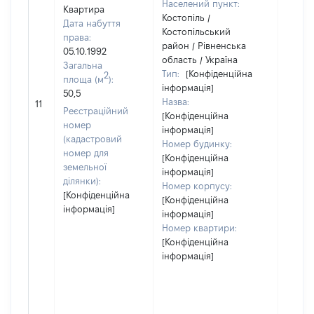
Населений пункт:
Квартира
Костопіль /
Дата набуття
Костопільський
права:
район / Рівненська
05.10.1992
область / Україна
Загальна
Тип:
[Конфіденційна
2
площа (м
):
інформація]
50,5
[Не
Назва:
11
засто
Реєстраційний
[Конфіденційна
номер
інформація]
(кадастровий
Номер будинку:
номер для
[Конфіденційна
земельної
інформація]
ділянки):
Номер корпусу:
[Конфіденційна
[Конфіденційна
інформація]
інформація]
Номер квартири:
[Конфіденційна
інформація]