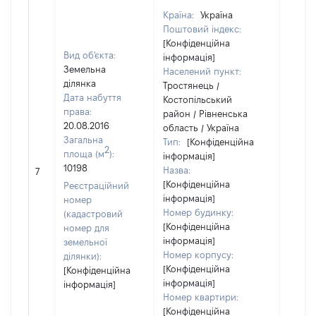
Країна:
Україна
Поштовий індекс:
[Конфіденційна
Вид об'єкта:
інформація]
Земельна
Населений пункт:
ділянка
Тростянець /
Дата набуття
Костопільський
права:
район / Рівненська
20.08.2016
область / Україна
Загальна
Тип:
[Конфіденційна
2
площа (м
):
інформація]
10198
Назва:
13957
7
[Конфіденційна
Реєстраційний
інформація]
номер
Номер будинку:
(кадастровий
[Конфіденційна
номер для
інформація]
земельної
Номер корпусу:
ділянки):
[Конфіденційна
[Конфіденційна
інформація]
інформація]
Номер квартири:
[Конфіденційна