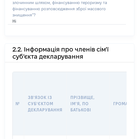
злочинним шляхом, фінансуванню тероризму та
фінансуванню розповсюдження зброї масового
знищення”?
Ні
2.2. Інформація про членів сім'ї
суб'єкта декларування
ЗВ'ЯЗОК ІЗ
ПРІЗВИЩЕ,
№
СУБ'ЄКТОМ
ІМ'Я, ПО
ГРОМАДЯН
ДЕКЛАРУВАННЯ
БАТЬКОВІ