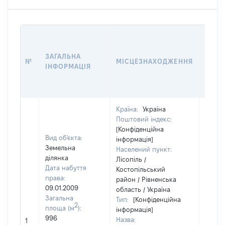
ВАРТ
ДАТУ
ЗАГАЛЬНА
ПРАВ
№
МІСЦЕЗНАХОДЖЕННЯ
ІНФОРМАЦІЯ
ОСТ
ГРО
ОЦІ
Країна:
Україна
Поштовий індекс:
[Конфіденційна
Вид об'єкта:
інформація]
Земельна
Населений пункт:
ділянка
Лісопіль /
Дата набуття
Костопільський
права:
район / Рівненська
09.01.2009
область / Україна
Загальна
Тип:
[Конфіденційна
2
площа (м
):
інформація]
[Не
996
Назва:
1
засто