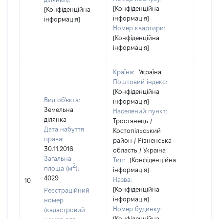
[Конфіденційна
[Конфіденційна
інформація]
інформація]
Номер квартири:
[Конфіденційна
інформація]
Країна:
Україна
Поштовий індекс:
[Конфіденційна
Вид об'єкта:
інформація]
Земельна
Населений пункт:
ділянка
Тростянець /
Дата набуття
Костопільський
права:
район / Рівненська
30.11.2016
область / Україна
Загальна
Тип:
[Конфіденційна
2
площа (м
):
інформація]
4029
Назва:
2023
10
[Конфіденційна
Реєстраційний
інформація]
номер
Номер будинку:
(кадастровий
[Конфіденційна