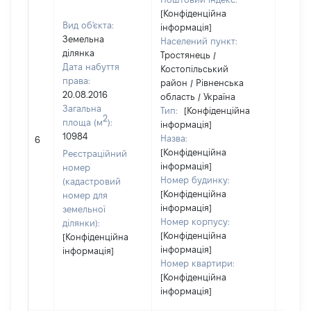
[Конфіденційна
Вид об'єкта:
інформація]
Земельна
Населений пункт:
ділянка
Тростянець /
Дата набуття
Костопільський
права:
район / Рівненська
20.08.2016
область / Україна
Загальна
Тип:
[Конфіденційна
2
площа (м
):
інформація]
10984
Назва:
12527
6
[Конфіденційна
Реєстраційний
інформація]
номер
Номер будинку:
(кадастровий
[Конфіденційна
номер для
інформація]
земельної
Номер корпусу:
ділянки):
[Конфіденційна
[Конфіденційна
інформація]
інформація]
Номер квартири:
[Конфіденційна
інформація]