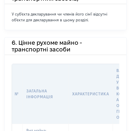
У суб'єкта декларування чи членів його сім'ї відсутні
об'єкти для декларування в цьому розділі.
6. Цінне рухоме майно -
транспортні засоби
ВАРТІС
ДАТУ 
У ВЛАС
ВОЛОД
ЗАГАЛЬНА
№
ХАРАКТЕРИСТИКА
КОРИС
ІНФОРМАЦІЯ
АБО З
ОСТА
ГРОШ
ОЦІНК
Вид майна: