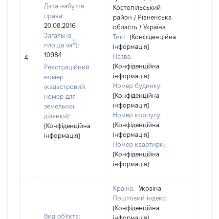
Дата набуття
Костопільський
права:
район / Рівненська
20.08.2016
область / Україна
Загальна
Тип:
[Конфіденційна
2
площа (м
):
інформація]
10984
Назва:
12527
4
[Конфіденційна
Реєстраційний
інформація]
номер
Номер будинку:
(кадастровий
[Конфіденційна
номер для
інформація]
земельної
Номер корпусу:
ділянки):
[Конфіденційна
[Конфіденційна
інформація]
інформація]
Номер квартири:
[Конфіденційна
інформація]
Країна:
Україна
Поштовий індекс:
[Конфіденційна
Вид об'єкта:
інформація]