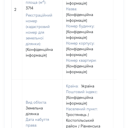
2
площа (м
):
інформація]
3714
Назва:
2107
2
[Конфіденційна
Реєстраційний
інформація]
номер
Номер будинку:
(кадастровий
[Конфіденційна
номер для
інформація]
земельної
Номер корпусу:
ділянки):
[Конфіденційна
[Конфіденційна
інформація]
інформація]
Номер квартири:
[Конфіденційна
інформація]
Країна:
Україна
Поштовий індекс:
[Конфіденційна
Вид об'єкта:
інформація]
Земельна
Населений пункт:
ділянка
Тростянець /
Дата набуття
Костопільський
права:
район / Рівненська