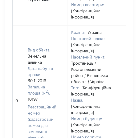
Номер квартири:
[Конфіденційна
інформація]
Країна:
Україна
Поштовий індекс:
[Конфіденційна
Вид об'єкта:
інформація]
Земельна
Населений пункт:
ділянка
Тростянець /
Дата набуття
Костопільський
права:
район / Рівненська
30.11.2016
область / Україна
Загальна
Тип:
[Конфіденційна
2
площа (м
):
інформація]
10197
Назва:
13955
9
[Конфіденційна
Реєстраційний
інформація]
номер
Номер будинку:
(кадастровий
[Конфіденційна
номер для
інформація]
земельної
Номер корпусу:
ділянки):