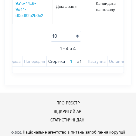
9a1e-44c6-
Кандидата
Декларація
202
9d44-
на посаду
d0ed82b2b0e2
1 - 4 з 4
Перша
Попередня
Сторінка
з
1
Наступна
Остання
ПРО РЕЄСТР
ВІДКРИТИЙ АРІ
СТАТИСТИЧНІ ДАНІ
Національне агентство з питань запобігання корупції
© 2026,