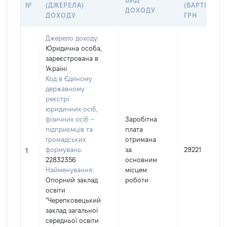
ВИД
№
(ДЖЕРЕЛА)
(ВАРТІСТЬ),
ДОХОДУ
ДОХОДУ
ГРН
Джерело доходу:
Юридична особа,
зареєстрована в
Україні
Код в Єдиному
державному
реєстрі
юридичних осіб,
фізичних осіб –
Заробітна
підприємців та
плата
громадських
отримана
формувань:
за
29221
1
22832356
основним
Найменування:
місцем
Опорний заклад
роботи
освіти
"Черепковецький
заклад загальної
середньої освіти