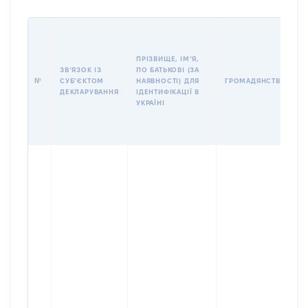
І
ПРІЗВИЩЕ, ІМʼЯ,
ЗВʼЯЗОК ІЗ
ПО БАТЬКОВІ (ЗА
№
СУБʼЄКТОМ
НАЯВНОСТІ) ДЛЯ
ГРОМАДЯНСТВО
ДЕКЛАРУВАННЯ
ІДЕНТИФІКАЦІЇ В
УКРАЇНІ