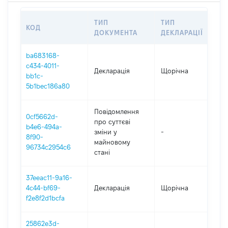
ТИП
ТИП
КОД
ПЕ
ДОКУМЕНТА
ДЕКЛАРАЦІЇ
ba683168-
c434-4011-
Декларація
Щорічна
202
bb1c-
5b1bec186a80
Повідомлення
0cf5662d-
про суттєві
b4e6-494a-
зміни y
-
202
8f90-
майновому
96734c2954c6
стані
37eeac11-9a16-
4c44-bf69-
Декларація
Щорічна
202
f2e8f2d1bcfa
25862e3d-