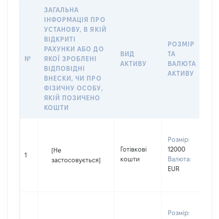
ЗАГАЛЬНА
ІНФОРМАЦІЯ ПРО
УСТАНОВУ, В ЯКІЙ
ВІДКРИТІ
РОЗМІР
І
РАХУНКИ АБО ДО
ВИД
ТА
О
№
ЯКОЇ ЗРОБЛЕНІ
АКТИВУ
ВАЛЮТА
Н
ВІДПОВІДНІ
АКТИВУ
П
ВНЕСКИ, ЧИ ПРО
ФІЗИЧНУ ОСОБУ,
ЯКІЙ ПОЗИЧЕНО
КОШТИ
В
Розмір:
П
Готівкові
12000
Г
[Не
1
кошти
Валюта:
І
застосовується]
EUR
П
н
В
Розмір:
ч