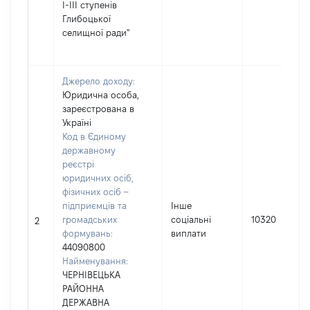
І-ІІІ ступенів
Глибоцької
селищної ради"
Джерело доходу:
Юридична особа,
зареєстрована в
Україні
Код в Єдиному
державному
реєстрі
юридичних осіб,
фізичних осіб –
підприємців та
Інше
громадських
соціальні
10320
2
формувань:
виплати
44090800
Найменування:
ЧЕРНІВЕЦЬКА
РАЙОННА
ДЕРЖАВНА