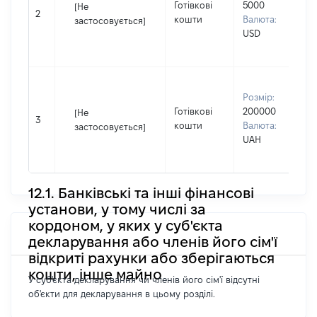
Готівкові
5000
П
[Не
2
кошти
Валюта:
І
застосовується]
USD
П
н
В
Розмір:
ч
Готівкові
200000
П
[Не
3
кошти
Валюта:
І
застосовується]
UAH
П
н
12.1. Банківські та інші фінансові
установи, у тому числі за
кордоном, у яких у суб'єкта
декларування або членів його сім'ї
відкриті рахунки або зберігаються
кошти, інше майно
У суб'єкта декларування чи членів його сім'ї відсутні
об'єкти для декларування в цьому розділі.