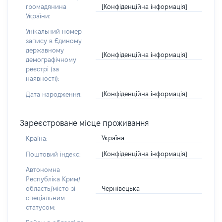
[Конфіденційна інформація]
громадянина
України:
Унікальний номер
запису в Єдиному
державному
[Конфіденційна інформація]
демографічному
реєстрі (за
наявності):
[Конфіденційна інформація]
Дата народження:
Зареєстроване місце проживання
Україна
Країна:
[Конфіденційна інформація]
Поштовий індекс:
Автономна
Республіка Крим/
Чернівецька
область/місто зі
спеціальним
статусом: