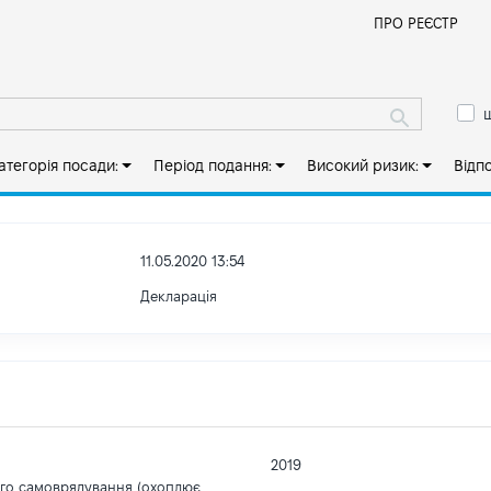
Й
ПРО РЕЄСТР
ш
атегорія посади:
Період подання:
Високий ризик:
Відп
11.05.2020 13:54
Декларація
2019
ого самоврядування (охоплює