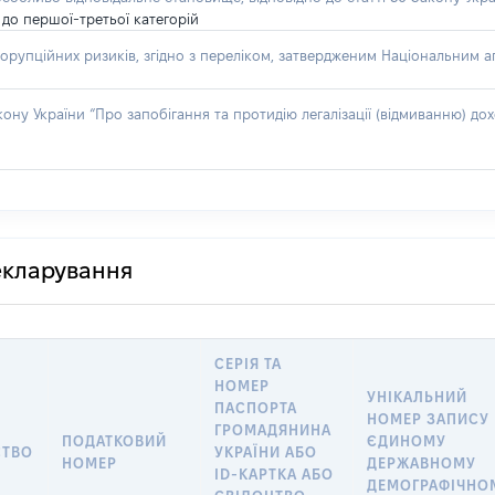
до першої-третьої категорій
орупційних ризиків, згідно з переліком, затвердженим Національним аг
акону України “Про запобігання та протидію легалізації (відмиванню) 
декларування
СЕРІЯ ТА
НОМЕР
УНІКАЛЬНИЙ
ПАСПОРТА
НОМЕР ЗАПИСУ 
ГРОМАДЯНИНА
ПОДАТКОВИЙ
ЄДИНОМУ
СТВО
УКРАЇНИ АБО
НОМЕР
ДЕРЖАВНОМУ
ID-КАРТКА АБО
ДЕМОГРАФІЧНО