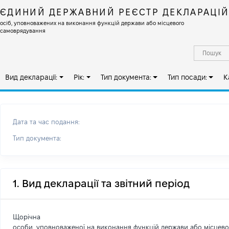
ЄДИНИЙ ДЕРЖАВНИЙ РЕЄСТР ДЕКЛАРАЦІ
осіб, уповноважених на виконання функцій держави або місцевого
самоврядування
Вид декларації:
Рік:
Тип документа:
Тип посади:
К
Дата та час подання:
Тип документа:
1. Вид декларації та звітний період
Щорічна
особи, уповноваженої на виконання функцій держави або місцев