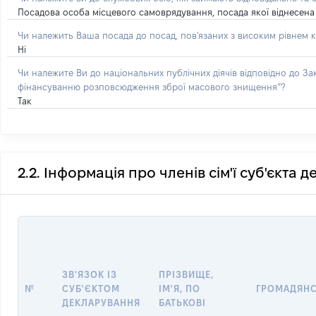
Посадова особа місцевого самоврядування, посада якої віднесена 
Чи належить Ваша посада до посад, пов'язаних з високим рівнем к
Ні
Чи належите Ви до національних публічних діячів відповідно до З
фінансуванню розповсюдження зброї масового знищення”?
Так
2.2. Інформація про членів сім'ї суб'єкта 
ЗВ'ЯЗОК ІЗ
ПРІЗВИЩЕ,
№
СУБ'ЄКТОМ
ІМ'Я, ПО
ГРОМАДЯН
ДЕКЛАРУВАННЯ
БАТЬКОВІ