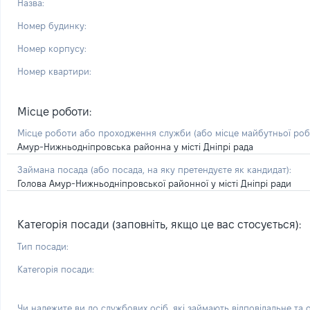
Назва:
Номер будинку:
Номер корпусу:
Номер квартири:
Місце роботи:
Місце роботи або проходження служби
(або місце майбутньої ро
Амур-Нижньодніпровська районна у місті Дніпрі рада
Займана посада
(або посада, на яку претендуєте як кандидат)
:
Голова Амур-Нижньодніпровської районної у місті Дніпрі ради
Категорія посади (заповніть, якщо це вас стосується):
Тип посади:
Категорія посади:
Чи належите ви до службових осіб, які займають відповідальне та 