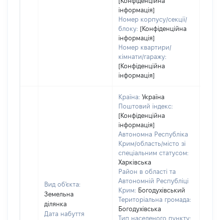
[Конфіденційна
інформація]
Номер корпусу/секції/
блоку:
[Конфіденційна
інформація]
Номер квартири/
кімнати/гаражу:
[Конфіденційна
інформація]
Країна:
Україна
Поштовий індекс:
[Конфіденційна
інформація]
Автономна Республіка
Крим/область/місто зі
спеціальним статусом:
Харківська
Район в області та
Автономній Республіці
Вид об'єкта:
Крим:
Богодухівський
Земельна
Територіальна громада:
ділянка
Богодухівська
Дата набуття
Тип населеного пункту: