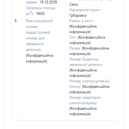
права:
13.12.2019
Село
Загальна площа
Населений пункт:
2
(м
):
1900
Губарівка
[Не
3
Реєстраційний
Район у місті:
заст
[Конфіденційна
номер
інформація]
(кадастровий
Тип:
[Конфіденційна
номер для
інформація]
земельної
Назва:
[Конфіденційна
ділянки):
інформація]
[Конфіденційна
Номер будинку/
інформація]
земельної ділянки:
[Конфіденційна
інформація]
Номер корпусу/секції/
блоку:
[Конфіденційна
інформація]
Номер квартири/
кімнати/гаражу:
[Конфіденційна
інформація]