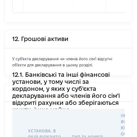
12. Грошові активи
У суб'єкта декларування чи членів його сім'ї відсутні
об'єкти для декларування в цьому розділі.
12.1. Банківські та інші фінансові
установи, у тому числі за
кордоном, у яких у суб'єкта
декларування або членів його сім'ї
відкриті рахунки або зберігаються
кошти, інше майно
ІНФОР
ФІЗИЧН
ЮРИДИ
УСТАНОВА, В
ОСОБУ,