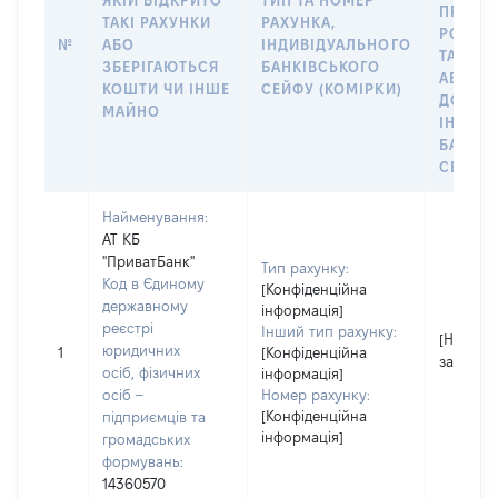
ЯКІЙ ВІДКРИТО
ТИП ТА НОМЕР
ПРАВО
ТАКІ РАХУНКИ
РАХУНКА,
РОЗПО
№
АБО
ІНДИВІДУАЛЬНОГО
ТАКИМ
ЗБЕРІГАЮТЬСЯ
БАНКІВСЬКОГО
АБО М
КОШТИ ЧИ ІНШЕ
СЕЙФУ (КОМІРКИ)
ДО
МАЙНО
ІНДИВ
БАНКІ
СЕЙФУ 
Найменування:
АТ КБ
"ПриватБанк"
Тип рахунку:
Код в Єдиному
[Конфіденційна
державному
інформація]
реєстрі
Інший тип рахунку:
[Не
юридичних
1
[Конфіденційна
застосо
осіб, фізичних
інформація]
осіб –
Номер рахунку:
[Конфіденційна
підприємців та
інформація]
громадських
формувань:
14360570