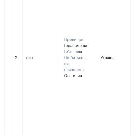
Прізвище:
Герасименко
Ім'я:
Ілля
2
син
По батькові
Україна
(за
наявності):
Олегович