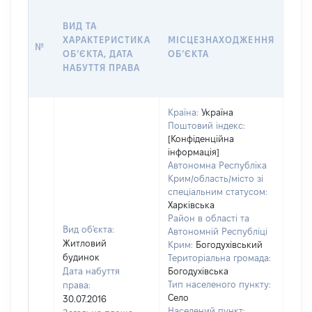
ВАР
ВИД ТА
ДАТ
ХАРАКТЕРИСТИКА
МІСЦЕЗНАХОДЖЕННЯ
ПРА
№
ОБʼЄКТА, ДАТА
ОБʼЄКТА
ОС
НАБУТТЯ ПРАВА
ГР
ОЦІ
Країна:
Україна
Поштовий індекс:
[Конфіденційна
інформація]
Автономна Республіка
Крим/область/місто зі
спеціальним статусом:
Харківська
Район в області та
Вид об'єкта:
Автономній Республіці
Житловий
Крим:
Богодухівський
будинок
Територіальна громада:
Дата набуття
Богодухівська
Тип населеного пункту:
права:
Село
30.07.2016
Населений пункт: