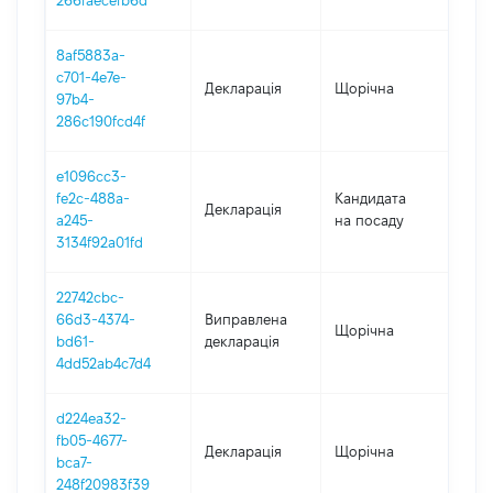
266faecefb6d
8af5883a-
c701-4e7e-
Декларація
Щорічна
202
97b4-
286c190fcd4f
e1096cc3-
fe2c-488a-
Кандидата
Декларація
202
a245-
на посаду
3134f92a01fd
22742cbc-
66d3-4374-
Виправлена
Щорічна
202
bd61-
декларація
4dd52ab4c7d4
d224ea32-
fb05-4677-
Декларація
Щорічна
202
bca7-
248f20983f39