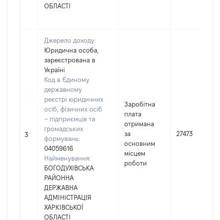
ОБЛАСТІ
Джерело доходу:
Юридична особа,
зареєстрована в
Україні
Код в Єдиному
державному
реєстрі юридичних
Заробітна
осіб, фізичних осіб
плата
– підприємців та
отримана
громадських
за
27473
3
формувань:
основним
04059616
місцем
Найменування:
роботи
БОГОДУХІВСЬКА
РАЙОННА
ДЕРЖАВНА
АДМІНІСТРАЦІЯ
ХАРКІВСЬКОЇ
ОБЛАСТІ