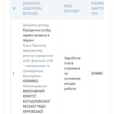
ДЖЕРЕЛО
РОЗМІР
ВИД
№
(ДЖЕРЕЛА)
(ВАРТІСТЬ),
ДОХОДУ
ДОХОДУ
ГРН
Джерело доходу:
Юридична особа,
зареєстрована в
Україні
Код в Єдиному
державному
реєстрі юридичних
Заробітна
осіб, фізичних осіб
плата
– підприємців та
отримана
громадських
за
204440
1
формувань:
основним
43954862
місцем
Найменування:
роботи
ВИКОНАВЧИЙ
КОМІТЕТ
БОГОДУХІВСЬКОЇ
МІСЬКОЇ РАДИ
ХАРКІВСЬКОЇ