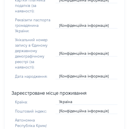
картки платника
податків (за
наявності):
Реквізити паспорта
[Конфіденційна інформація]
громадянина
України:
Унікальний номер
запису в Єдиному
державному
[Конфіденційна інформація]
демографічному
реєстрі (за
наявності):
[Конфіденційна інформація]
Дата народження:
Зареєстроване місце проживання
Україна
Країна:
[Конфіденційна інформація]
Поштовий індекс:
Автономна
Республіка Крим/