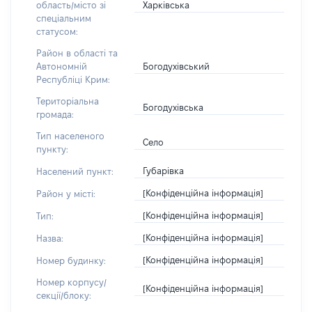
Харківська
область/місто зі
спеціальним
статусом:
Район в області та
Богодухівський
Автономній
Республіці Крим:
Територіальна
Богодухівська
громада:
Тип населеного
Село
пункту:
Губарівка
Населений пункт:
[Конфіденційна інформація]
Район у місті:
[Конфіденційна інформація]
Тип:
[Конфіденційна інформація]
Назва:
[Конфіденційна інформація]
Номер будинку:
Номер корпусу/
[Конфіденційна інформація]
секції/блоку: