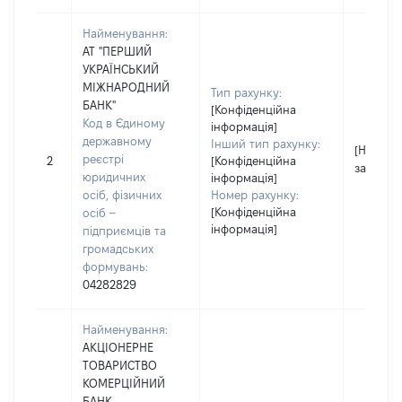
Найменування:
АТ "ПЕРШИЙ
УКРАЇНСЬКИЙ
МІЖНАРОДНИЙ
Тип рахунку:
БАНК"
[Конфіденційна
Код в Єдиному
інформація]
державному
Інший тип рахунку:
[Не
реєстрі
2
[Конфіденційна
застосо
юридичних
інформація]
осіб, фізичних
Номер рахунку:
[Конфіденційна
осіб –
інформація]
підприємців та
громадських
формувань:
04282829
Найменування:
АКЦІОНЕРНЕ
ТОВАРИСТВО
КОМЕРЦІЙНИЙ
БАНК