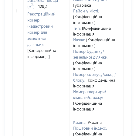
Загальна площа
2
Губарівка
(м
):
129,3
[Не
1
Район у місті:
заст
Реєстраційний
[Конфіденційна
номер
інформація]
(кадастровий
Тип:
[Конфіденційна
номер для
інформація]
земельної
Назва:
[Конфіденційна
ділянки):
інформація]
[Конфіденційна
Номер будинку/
інформація]
земельної ділянки:
[Конфіденційна
інформація]
Номер корпусу/секції/
блоку:
[Конфіденційна
інформація]
Номер квартири/
кімнати/гаражу:
[Конфіденційна
інформація]
Країна:
Україна
Поштовий індекс:
[Конфіденційна