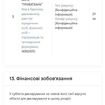
"ПРИВАТБАНК"
Тип рахунку:
Код в Єдиному
[Конфіденційна
державному
[Не
інформація]
3
реєстрі
застосо
Номер рахунку:
юридичних
[Конфіденційна
інформація]
осіб, фізичних
осіб –
підприємців та
громадських
формувань:
14360570
13. Фінансові зобов'язання
У суб'єкта декларування чи членів його сім'ї відсутні
об'єкти для декларування в цьому розділі.