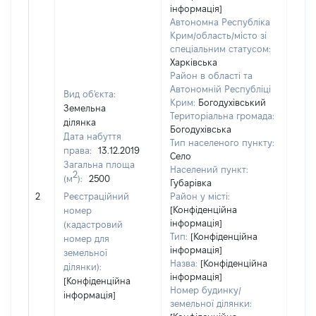
інформація]
Автономна Республіка
Крим/область/місто зі
спеціальним статусом:
Харківська
Район в області та
Автономній Республіці
Вид об'єкта:
Крим:
Богодухівський
Земельна
Територіальна громада:
ділянка
Богодухівська
Дата набуття
Тип населеного пункту:
права:
13.12.2019
Село
Загальна площа
Населений пункт:
2
(м
):
2500
Губарівка
[Не
2
Реєстраційний
Район у місті:
заст
[Конфіденційна
номер
інформація]
(кадастровий
Тип:
[Конфіденційна
номер для
інформація]
земельної
Назва:
[Конфіденційна
ділянки):
інформація]
[Конфіденційна
Номер будинку/
інформація]
земельної ділянки: