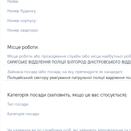
Назва:
Номер будинку:
Номер корпусу:
Номер квартири:
Місце роботи:
Місце роботи або проходження служби
(або місце майбутньої ро
САРАТСЬКЕ ВІДДІЛЕННЯ ПОЛІЦІЇ БІЛГОРОД-ДНІСТРОВСЬКОГО ВІДД
Займана посада
(або посада, на яку претендуєте як кандидат)
:
Поліцейський сектору реагування патрульної поліції відділення по
Категорія посади (заповніть, якщо це вас стосується):
Тип посади:
Категорія посади:
Чи належите ви до службових осіб, які займають відповідальне та 