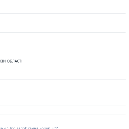
КІЙ ОБЛАСТІ
їни “Про запобігання корупції”?