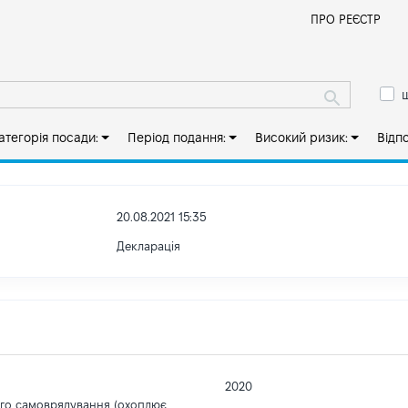
Й
ПРО РЕЄСТР
ш
атегорія посади:
Період подання:
Високий ризик:
Відп
20.08.2021 15:35
Декларація
2020
ого самоврядування (охоплює