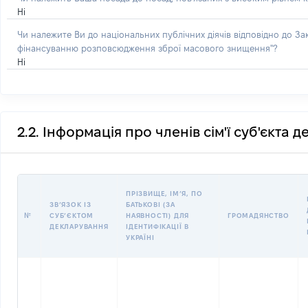
Ні
Чи належите Ви до національних публічних діячів відповідно до З
фінансуванню розповсюдження зброї масового знищення"?
Ні
2.2. Інформація про членів сім'ї суб'єкта 
ПРІЗВИЩЕ, ІМʼЯ, ПО
ЗВʼЯЗОК ІЗ
БАТЬКОВІ (ЗА
№
СУБʼЄКТОМ
НАЯВНОСТІ) ДЛЯ
ГРОМАДЯНСТВО
ДЕКЛАРУВАННЯ
ІДЕНТИФІКАЦІЇ В
УКРАЇНІ