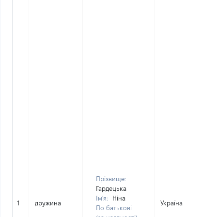
Прізвище:
Гардецька
Ім'я:
Ніна
1
дружина
Україна
По батькові