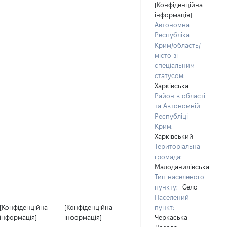
[Конфіденційна
інформація]
Автономна
Республіка
Крим/область/
місто зі
спеціальним
статусом:
Харківська
Район в області
та Автономній
Республіці
Крим:
Харківський
Територіальна
громада:
Малоданилівська
Тип населеного
пункту:
Село
Населений
[Конфіденційна
[Конфіденційна
пункт:
інформація]
інформація]
Черкаська