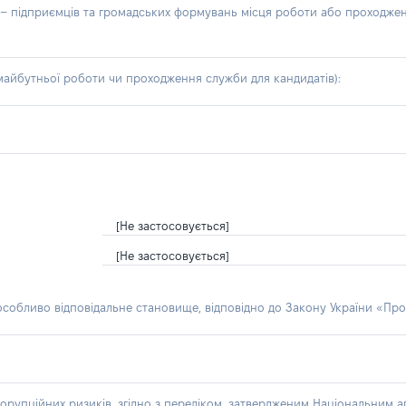
б – підприємців та громадських формувань місця роботи або проходже
айбутньої роботи чи проходження служби для кандидатів):
[Не застосовується]
[Не застосовується]
 особливо відповідальне становище, відповідно до Закону України «Про
орупційних ризиків, згідно з переліком, затвердженим Національним аг