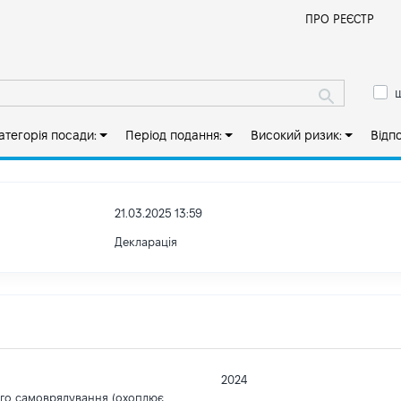
Й
ПРО РЕЄСТР
ш
атегорія посади:
Період подання:
Високий ризик:
Відп
21.03.2025 13:59
Декларація
2024
ого самоврядування (охоплює