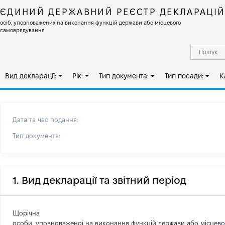
ЄДИНИЙ ДЕРЖАВНИЙ РЕЄСТР ДЕКЛАРАЦІ
осіб, уповноважених на виконання функцій держави або місцевого
самоврядування
Вид декларації:
Рік:
Тип документа:
Тип посади:
К
Дата та час подання:
Тип документа:
1. Вид декларації та звітний період
Щорічна
особи, уповноваженої на виконання функцій держави або місцев