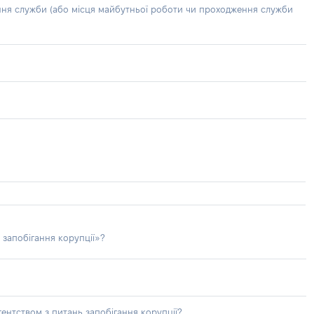
ння служби (або місця майбутньої роботи чи проходження служби
 запобігання корупції»?
ентством з питань запобігання корупції?