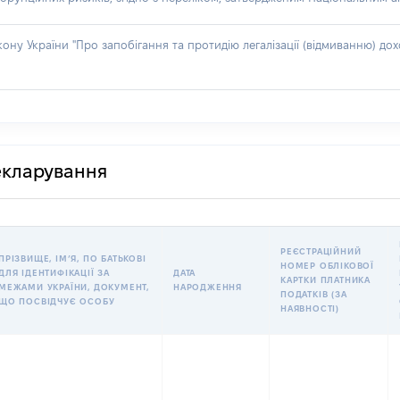
акону України "Про запобігання та протидію легалізації (відмиванню) 
декларування
РЕЄСТРАЦІЙНИЙ
ПРІЗВИЩЕ, ІМʼЯ, ПО БАТЬКОВІ
НОМЕР ОБЛІКОВОЇ
ДЛЯ ІДЕНТИФІКАЦІЇ ЗА
ДАТА
КАРТКИ ПЛАТНИКА
МЕЖАМИ УКРАЇНИ, ДОКУМЕНТ,
НАРОДЖЕННЯ
ПОДАТКІВ (ЗА
ЩО ПОСВІДЧУЄ ОСОБУ
НАЯВНОСТІ)