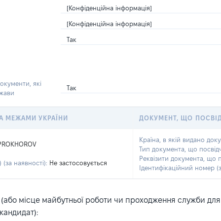
[Конфіденційна інформація]
[Конфіденційна інформація]
Так
окументи, які
Так
ржави
 ЗА МЕЖАМИ УКРАЇНИ
ДОКУМЕНТ, ЩО ПОСВІ
Країна, в якій видано док
PROKHOROV
Тип документа, що посвід
Реквізити документа, що 
 (за наявності):
Не застосовується
Ідентифікаційний номер (з
або місце майбутньої роботи чи проходження служби для ка
кандидат):