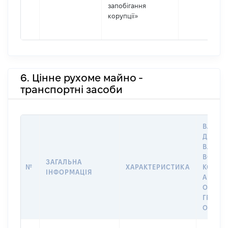
запобігання
корупції»
6. Цінне рухоме майно -
транспортні засоби
ВАРТІС
ДАТУ Н
ВЛАСН
ВОЛОД
ЗАГАЛЬНА
№
ХАРАКТЕРИСТИКА
КОРИС
ІНФОРМАЦІЯ
АБО З
ОСТА
ГРОШ
ОЦІНК