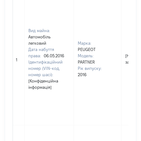
Вид майна:
Автомобіль
легковий
Марка:
Дата набуття
PEUGEOT
права:
06.05.2016
Модель:
[Не
1
Ідентифікаційний
PARTNER
застосо
номер (VIN-код,
Рік випуску:
номер шасі):
2016
[Конфіденційна
інформація]