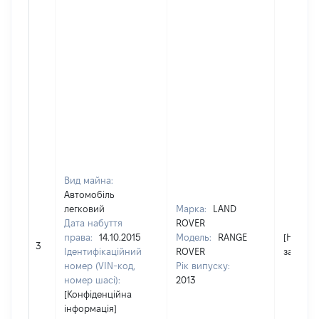
Вид майна:
Автомобіль
легковий
Марка:
LAND
Дата набуття
ROVER
права:
14.10.2015
Модель:
RANGE
[Не
3
Ідентифікаційний
ROVER
застосо
номер (VIN-код,
Рік випуску:
номер шасі):
2013
[Конфіденційна
інформація]