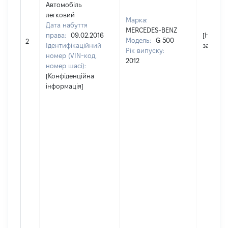
Автомобіль
легковий
Марка:
Дата набуття
MERCEDES-BENZ
права:
09.02.2016
[Не
Модель:
G 500
2
Ідентифікаційний
застосо
Рік випуску:
номер (VIN-код,
2012
номер шасі):
[Конфіденційна
інформація]