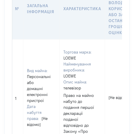
ВОЛОДІННЯ
ЗАГАЛЬНА
№
ХАРАКТЕРИСТИКА
КОРИСТУВА
ІНФОРМАЦІЯ
АБО ЗА
ОСТАННЬО
ГРОШОВО
ОЦІНКОЮ
Торгова марка:
LOEWE
Найменування
виробника:
Вид майна:
LOEWE
Персональні
Опис майна:
або
телевізор
домашні
електронні
Право на майно
[Не відомо]
1
пристрої
набуто до
Дата
подання першої
набуття
декларації
права:
[Не
поданої
відомо]
відповідно до
Закону «Про