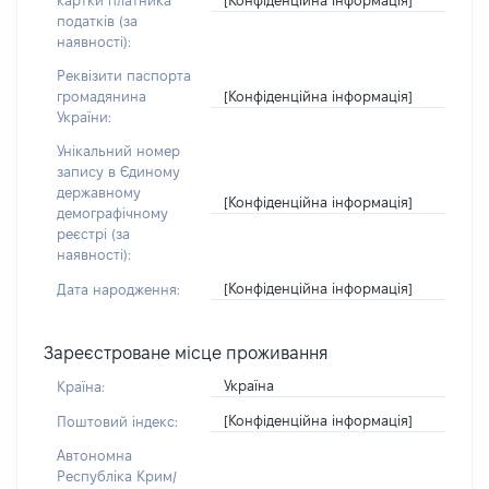
картки платника
податків (за
наявності):
Реквізити паспорта
[Конфіденційна інформація]
громадянина
України:
Унікальний номер
запису в Єдиному
державному
[Конфіденційна інформація]
демографічному
реєстрі (за
наявності):
[Конфіденційна інформація]
Дата народження:
Зареєстроване місце проживання
Україна
Країна:
[Конфіденційна інформація]
Поштовий індекс:
Автономна
Республіка Крим/