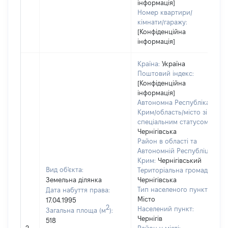
інформація]
Номер квартири/
кімнати/гаражу:
[Конфіденційна
інформація]
Країна:
Україна
Поштовий індекс:
[Конфіденційна
інформація]
Автономна Республіка
Крим/область/місто зі
спеціальним статусом:
Чернігівська
Район в області та
Автономній Республіці
Крим:
Чернігівський
Вид об'єкта:
Територіальна громада:
Земельна ділянка
Чернігівська
Тип населеного пункту:
Дата набуття права:
Місто
17.04.1995
2
Населений пункт:
Загальна площа (м
):
Чернігів
518