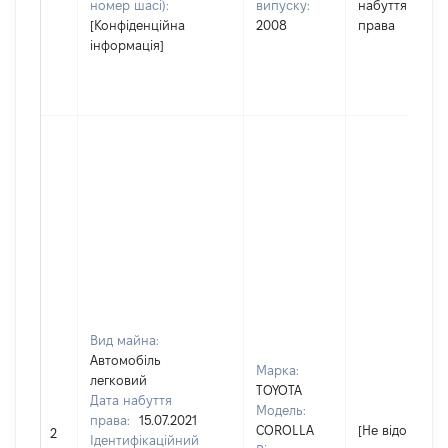
номер шасі):
випуску:
набуття
[Конфіденційна
2008
права
інформація]
Вид майна:
Автомобіль
Марка:
легковий
TOYOTA
Дата набуття
Модель:
права:
15.07.2021
COROLLA
[Не відомо]
2
Ідентифікаційний