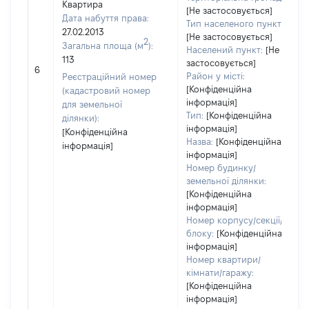
Квартира
[Не застосовується]
Дата набуття права:
Тип населеного пункту:
27.02.2013
[Не застосовується]
2
Загальна площа (м
):
Населений пункт:
[Не
113
застосовується]
6
Район у місті:
Реєстраційний номер
[Конфіденційна
(кадастровий номер
інформація]
для земельної
Тип:
[Конфіденційна
ділянки):
інформація]
[Конфіденційна
Назва:
[Конфіденційна
інформація]
інформація]
Номер будинку/
земельної ділянки:
[Конфіденційна
інформація]
Номер корпусу/секції/
блоку:
[Конфіденційна
інформація]
Номер квартири/
кімнати/гаражу:
[Конфіденційна
інформація]