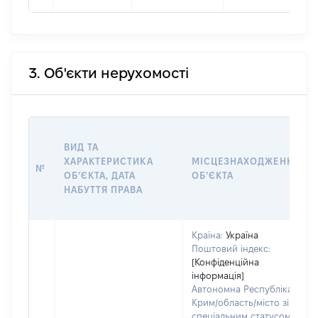
3. Об'єкти нерухомості
ВИД ТА
ХАРАКТЕРИСТИКА
МІСЦЕЗНАХОДЖЕННЯ
№
ОБʼЄКТА, ДАТА
ОБʼЄКТА
НАБУТТЯ ПРАВА
Країна:
Україна
Поштовий індекс:
[Конфіденційна
інформація]
Автономна Республіка
Крим/область/місто зі
спеціальним статусом: