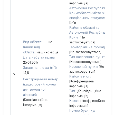
інформація]
Автономна Республіка
Крим/область/місто зі
спеціальним статусом:
Київ
Район в області та
Автономній Республіці
Крим:
[Не
Вид об'єкта:
Інше
застосовується]
Інший вид
Територіальна громада:
[Не застосовується]
об'єкта:
машиномісце
Тип населеного пункту:
Дата набуття права:
[Не застосовується]
25.01.2017
2
Населений пункт:
[Не
Загальна площа (м
):
застосовується]
14,8
5
Район у місті:
Реєстраційний номер
[Конфіденційна
(кадастровий номер
інформація]
для земельної
Тип:
[Конфіденційна
ділянки):
інформація]
[Конфіденційна
Назва:
[Конфіденційна
інформація]
інформація]
Номер будинку/