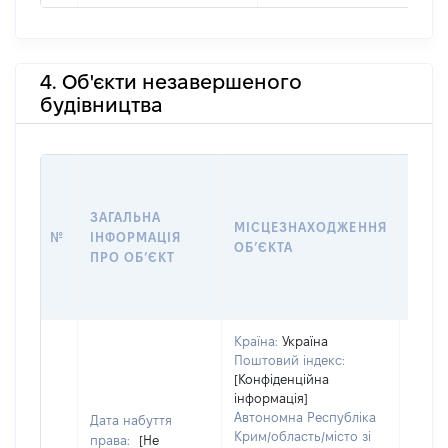
4. Об'єкти незавершеного
будівництва
ЗАГАЛЬНА
ПІДС
МІСЦЕЗНАХОДЖЕННЯ
№
ІНФОРМАЦІЯ
ДЕК
ОБʼЄКТА
ПРО ОБʼЄКТ
ОБʼЄ
Країна:
Україна
Поштовий індекс:
[Конфіденційна
інформація]
Автономна Республіка
Дата набуття
Крим/область/місто зі
права:
[Не