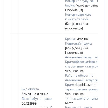
Номер корпусу/секції/
блоку:
[Конфіденційна
інформація]
Номер квартири/
кімнати/гаражу:
[Конфіденційна
інформація]
Країна:
Україна
Поштовий індекс:
[Конфіденційна
інформація]
Автономна Республіка
Крим/область/місто зі
спеціальним статусом:
Чернігівська
Район в області та
Автономній Республіці
Крим:
Чернігівський
Вид об'єкта:
Територіальна громада:
Земельна ділянка
Чернігівська
Тип населеного пункту:
Дата набуття права:
Місто
20.12.1999
2
Населений пункт: