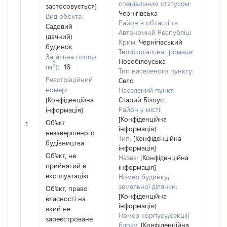
спеціальним статусом:
застосовується]
Чернігівська
Вид об'єкта:
Район в області та
Садовий
Автономній Республіці
(дачний)
Крим:
Чернігівський
будинок
Територіальна громада:
Загальна площа
Новобілоуська
2
(м
):
16
Тип населеного пункту:
Реєстраційний
Об'єк
Село
номер:
повні
Населений пункт:
[Конфіденційна
Старий Білоус
частк
Район у місті:
інформація]
побу
[Конфіденційна
матер
Об'єкт
1
інформація]
за ко
незавершеного
Тип:
[Конфіденційна
суб'є
будівництва
інформація]
декл
Об'єкт, не
Назва:
[Конфіденційна
або ч
прийнятий в
інформація]
його с
експлуатацію
Номер будинку/
земельної ділянки:
Об'єкт, право
[Конфіденційна
власності на
інформація]
який не
Номер корпусу/секції/
зареєстроване
блоку:
[Конфіденційна