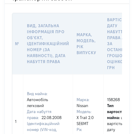
ВАРТІСТЬ Н
ВИД, ЗАГАЛЬНА
ДАТУ
ІНФОРМАЦІЯ ПРО
НАБУТТЯ
МАРКА,
ОБʼЄКТ,
ПРАВА АБО
МОДЕЛЬ,
№
ІДЕНТИФІКАЦІЙНИЙ
ЗА
РІК
НОМЕР (ЗА
ОСТАННЬО
ВИПУСКУ
НАЯВНОСТІ), ДАТА
ГРОШОВОЮ
НАБУТТЯ ПРАВА
ОЦІНКОЮ,
ГРН
Вид майна:
Автомобіль
Марка:
158268
легковий
Nissan
Тип
Дата набуття
Модель:
вартості
права:
22.08.2008
X Trail 2.0
майна:
це
1
Ідентифікаційний
SE6MT
вартість на
номер (VIN-код,
Рік
дату