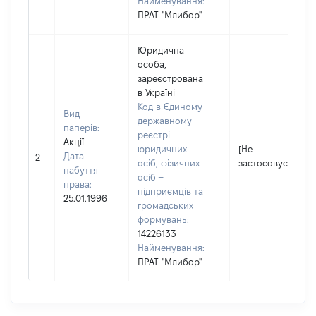
Найменування:
ПРАТ "Млибор"
Юридична
особа,
зареєстрована
в Україні
Код в Єдиному
Вид
державному
паперів:
реєстрі
Акції
юридичних
[Не
Дата
2
осіб, фізичних
застосовується]
набуття
осіб –
права:
підприємців та
25.01.1996
громадських
формувань:
14226133
Найменування:
ПРАТ "Млибор"