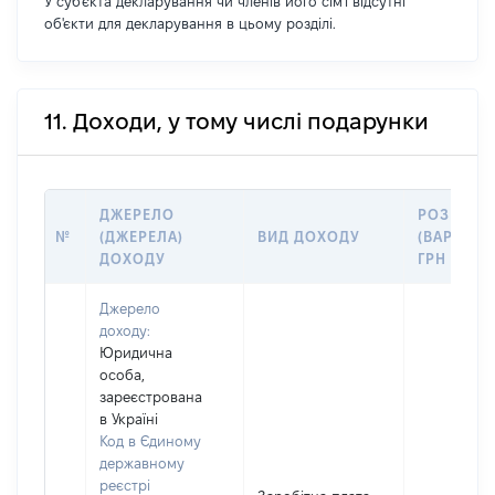
У суб'єкта декларування чи членів його сім'ї відсутні
об'єкти для декларування в цьому розділі.
11. Доходи, у тому числі подарунки
ДЖЕРЕЛО
РОЗМІР
№
(ДЖЕРЕЛА)
ВИД ДОХОДУ
(ВАРТІСТЬ
ДОХОДУ
ГРН
Джерело
доходу:
Юридична
особа,
зареєстрована
в Україні
Код в Єдиному
державному
реєстрі