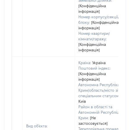
земельної ділянки:
[Конфіденційна
інформація]
Номер корпусу/секції/
блоку:
[Конфіденційна
інформація]
Номер квартири/
кімнати/гаражу:
[Конфіденційна
інформація]
Країна:
Україна
Поштовий індекс:
[Конфіденційна
інформація]
Автономна Республіка
Крим/область/місто зі
спеціальним статусом:
Київ
Район в області та
Автономній Республіці
Крим:
[Не
застосовується]
Вид об'єкта:
Територіальна громада: