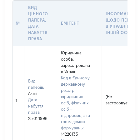
ВИД
ЦІННОГО
ІНФОРМАЦІЯ
ПАПЕРА,
ЩОДО ПЕРЕДАЧ
№
ЕМІТЕНТ
ДАТА
В УПРАВЛІННЯ
НАБУТТЯ
ІНШІЙ ОСОБІ
ПРАВА
Юридична
особа,
зареєстрована
в Україні
Код в Єдиному
Вид
державному
паперів:
реєстрі
Акції
юридичних
[Не
Дата
1
осіб, фізичних
застосовується]
набуття
осіб –
права:
підприємців та
25.01.1996
громадських
формувань:
14226133