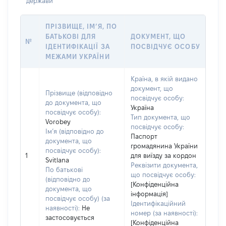
держави
ПРІЗВИЩЕ, ІМ’Я, ПО
БАТЬКОВІ ДЛЯ
ДОКУМЕНТ, ЩО
№
ІДЕНТИФІКАЦІЇ ЗА
ПОСВІДЧУЄ ОСОБУ
МЕЖАМИ УКРАЇНИ
Країна, в якій видано
документ, що
Прізвище (відповідно
посвідчує особу:
до документа, що
Україна
посвідчує особу):
Тип документа, що
Vorobey
посвідчує особу:
Ім’я (відповідно до
Паспорт
документа, що
громадянина України
посвідчує особу):
1
для виїзду за кордон
Svitlana
Реквізити документа,
По батькові
що посвідчує особу:
(відповідно до
[Конфіденційна
документа, що
інформація]
посвідчує особу) (за
Ідентифікаційний
наявності):
Не
номер (за наявності):
застосовується
[Конфіденційна