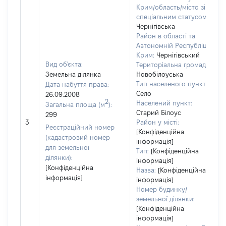
Крим/область/місто зі
спеціальним статусом:
Чернігівська
Район в області та
Автономній Республіці
Крим:
Чернігівський
Вид об'єкта:
Територіальна громада:
Земельна ділянка
Новобілоуська
Тип населеного пункту:
Дата набуття права:
Село
26.09.2008
2
Населений пункт:
Загальна площа (м
):
Старий Білоус
299
3
Район у місті:
Реєстраційний номер
[Конфіденційна
(кадастровий номер
інформація]
для земельної
Тип:
[Конфіденційна
ділянки):
інформація]
[Конфіденційна
Назва:
[Конфіденційна
інформація]
інформація]
Номер будинку/
земельної ділянки:
[Конфіденційна
інформація]