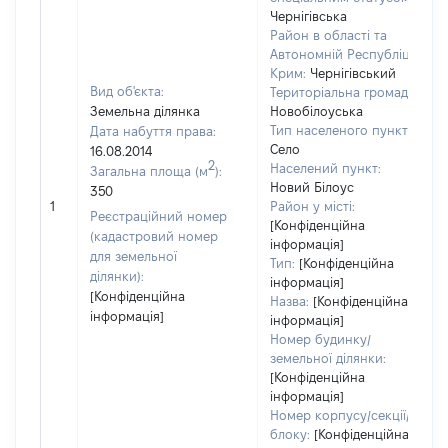
Чернігівська
Район в області та
Автономній Республіці
Крим:
Чернігівський
Вид об'єкта:
Територіальна громада:
Земельна ділянка
Новобілоуська
Тип населеного пункту:
Дата набуття права:
Село
16.08.2014
2
Населений пункт:
Загальна площа (м
):
Новий Білоус
350
1
Район у місті:
Реєстраційний номер
[Конфіденційна
(кадастровий номер
інформація]
для земельної
Тип:
[Конфіденційна
ділянки):
інформація]
[Конфіденційна
Назва:
[Конфіденційна
інформація]
інформація]
Номер будинку/
земельної ділянки:
[Конфіденційна
інформація]
Номер корпусу/секції/
блоку:
[Конфіденційна